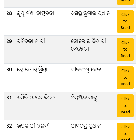
28
ସ୍ବପ୍ନ ମିଶା ବାସ୍ତବତା
ବସନ୍ତ କୁମାର ପ୍ରଧାନ
Click
to
Read
29
ପତିବ୍ରତା ନାରୀ
ଗୋଲୋକ ବିହାରୀ
Click
ବେହେରା
to
Read
30
ହେ ମୋର ପ୍ରିୟା
ଦୀନବଂଧୁ ବେଜ
Click
to
Read
31
ଏମିତି କେତେ ଦିନ?
ନିରଞ୍ଜନ ସାହୁ
Click
to
Read
32
ଉପକାରୀ ହଳଦୀ
ରାମଚନ୍ଦ୍ର ପ୍ରଧାନ
Click
to