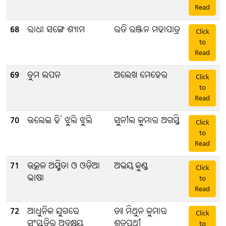
Read
68
ରାଧା ସଙ୍ଗେ ଶ୍ୟାମ
ରତି ରଞ୍ଜନ ମହାପାତ୍ର
Click
to
Read
69
ତୁମ ଲପନ
ଅଲେଖ ମେହେର
Click
to
Read
70
ଉଲେଇ ହି’ ଝୁଲି ଝୁଲି
ସୁନୀଲ କୁମାର ଅଗସ୍ତି
Click
to
Read
71
ଉତ୍କଳ ଅସ୍ମିତା ଓ ଓଡ଼ିଆ
ଅଭୟ କୁଣ୍ଡ
Click
ଭାଷା
to
Read
72
ଆଧୁନିକ ଯୁଗରେ
ଡଃ ମିଥୁନ କୁମାର
Click
ସଂସ୍କୃତିର ଅବକ୍ଷୟ
ଶତପଥୀ
to