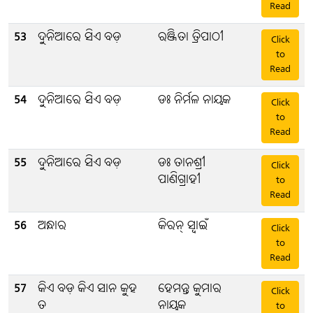
Read
53
ଦୁନିଆରେ ସିଏ ବଡ଼
ରଞ୍ଜିତା ତ୍ରିପାଠୀ
Click
to
Read
54
ଦୁନିଆରେ ସିଏ ବଡ଼
ଡଃ ନିର୍ମଳ ନାୟକ
Click
to
Read
55
ଦୁନିଆରେ ସିଏ ବଡ଼
ଡଃ ତାନଶ୍ରୀ
Click
ପାଣିଗ୍ରାହୀ
to
Read
56
ଅନ୍ଧାର
କିରନ୍ ସ୍ବାଇଁ
Click
to
Read
57
କିଏ ବଡ଼ କିଏ ସାନ କୁହ
ହେମନ୍ତ କୁମାର
Click
ତ
ନାୟକ
to