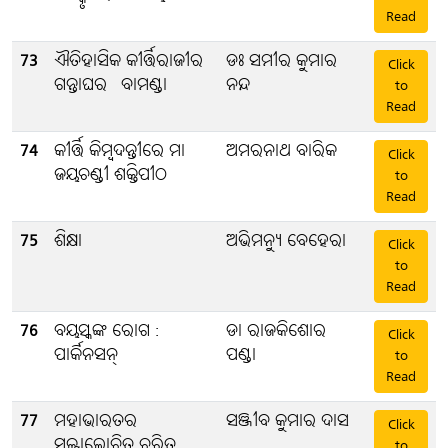
Read
73
ଐତିହାସିକ କୀର୍ତ୍ତିରାଜୀର
ଡଃ ସମୀର କୁମାର
Click
ଗନ୍ତାଘର - ବାମଣ୍ଡା
ନନ୍ଦ
to
Read
74
କୀର୍ତ୍ତି କିମ୍ବଦନ୍ତୀରେ ମା
ଅମରନାଥ ବାରିକ
Click
ଜୟଚଣ୍ଡୀ ଶକ୍ତିପୀଠ
to
Read
75
ଶିକ୍ଷା
ଅଭିମନ୍ୟୁ ବେହେରା
Click
to
Read
76
ବୟସ୍କଙ୍କ ରୋଗ :
ଡା ରାଜକିଶୋର
Click
ପାର୍କିନସନ୍
ପଣ୍ଡା
to
Read
77
ମହାଭାରତର
ସଞ୍ଜୀବ କୁମାର ଦାସ
Click
ସ୍ବଳ୍ପାଲୋଚିତ ଚରିତ୍ର
to