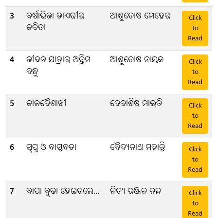
3
ବର୍ଷାଭିଜା ଡାଏରୀର
ଆଶୁତୋଷ ମେହେର
Click
କବିତା
to
Read
4
ଜୀବନ ଯାତ୍ରାର ଅନ୍ତିମ
ଆଶୁତୋଷ ନାୟକ
Click
ବନ୍ଧୁ
to
Read
5
କାଳବୈଶାଖୀ
ଦେବାଶିଷ ମାଇତି
Click
to
Read
6
ସ୍ବପ୍ନ ଓ ବାସ୍ତବତା
ବୈଦ୍ୟନାଥ ମହାନ୍ତି
Click
to
Read
7
ବାପା ବୁଢ଼ା ହେଇଗଲେ...
ନିତ୍ୟ ରଞ୍ଜନ ନନ୍ଦ
Click
to
Read