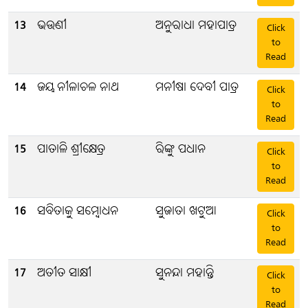
13
ଭଉଣୀ
ଅନୁରାଧା ମହାପାତ୍ର
Click
to
Read
14
ଜୟ ନୀଳାଚଳ ନାଥ
ମନୀଷା ଦେବୀ ପାତ୍ର
Click
to
Read
15
ପାତାଳି ଶ୍ରୀକ୍ଷେତ୍ର
ରିଙ୍କୁ ପଧାନ
Click
to
Read
16
ସବିତାକୁ ସମ୍ବୋଧନ
ସୁଜାତା ଖଟୁଆ
Click
to
Read
17
ଅତୀତ ସାକ୍ଷୀ
ସୁନନ୍ଦା ମହାନ୍ତି
Click
to
Read