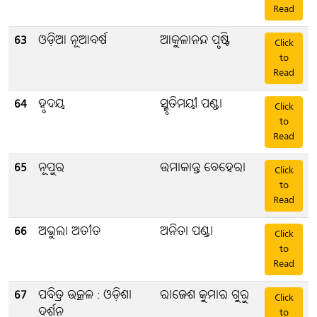
Read
63
ଓଡ଼ିଆ ନୂଆବର୍ଷ
ଆକୁଳାନନ୍ଦ ପୃଷ୍ଟି
Click
to
Read
64
ହୃଦୟ
ସ୍ମୃତିମୟୀ ପଣ୍ଡା
Click
to
Read
65
ନୂପୁର
ଉମାକାନ୍ତ ବେହେରା
Click
to
Read
66
ଅଭୁଲା ଅତୀତ
ଅନିତା ପଣ୍ଡା
Click
to
Read
67
ପବିତ୍ର ଉତ୍କଳ : ଓଡ଼ିଶା
ରାଜେଶ କୁମାର ଗୁରୁ
Click
ଦର୍ଶନ
to