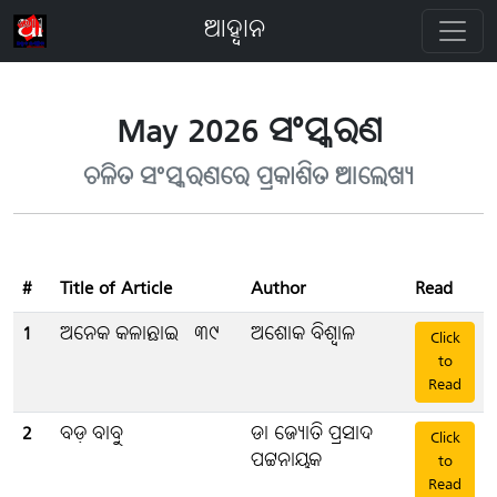
ଆହ୍ବାନ
May 2026 ସଂସ୍କରଣ
ଚଳିତ ସଂସ୍କରଣରେ ପ୍ରକାଶିତ ଆଲେଖ୍ୟ
#
Title of Article
Author
Read
1
ଅନେକ କଳାଛାଇ - ୩୯
ଅଶୋକ ବିଶ୍ବାଳ
Click
to
Read
2
ବଡ଼ ବାବୁ
ଡା ଜ୍ୟୋତି ପ୍ରସାଦ
Click
ପଟ୍ଟନାୟକ
to
Read