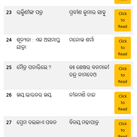
23
ଋକ୍ମିଣୀଙ୍କ ପତ୍ର
ପ୍ରବୀଣ କୁମାର ସାହୁ
Click
to
Read
24
ଶୂନ୍ୟତା : ଏକ ଅସମାପ୍ତ
ମନୋଜ ଶର୍ମା
Click
ଯାତ୍ରା
to
Read
25
ମୈତ୍ର ପଚାରିଲେ?
ଡଃ ଶେଖର ବନମାଳୀ
Click
ଚନ୍ଦ୍ର ନାମଦେଓ
to
Read
26
ଜୟ ଭାରତର ଜୟ
ନୀଳମଣି ଚାନ୍ଦ
Click
to
Read
27
ପ୍ରେମ ଦଲକାଏ ପବନ
ବିନୟ ମହାପାତ୍ର
Click
to
Read