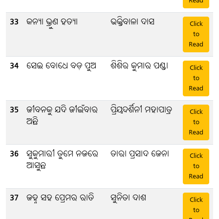
Read
33
କନ୍ୟା ଭ୍ରୁଣ ହତ୍ୟା
ଭକ୍ତିବାଳା ଦାସ
Click
to
Read
34
ସେଇ ବୋଧେ ବଡ଼ ପୁଅ
ଶିଶିର କୁମାର ପଣ୍ଡା
Click
to
Read
35
ଜୀବନକୁ ଯଦି ଜୀଇଁବାର
ପ୍ରିୟଦର୍ଶିନୀ ମହାପାତ୍ର
Click
ଅଛି
to
Read
36
ସୁକୁମାରୀ ତୁମେ ନଜରେ
ତାରା ପ୍ରସାଦ ଜେନା
Click
ଆସୁଛ
to
Read
37
ଜହ୍ନ ସହ ପ୍ରେମର ରାତି
ସୁନିତା ଦାଶ
Click
to