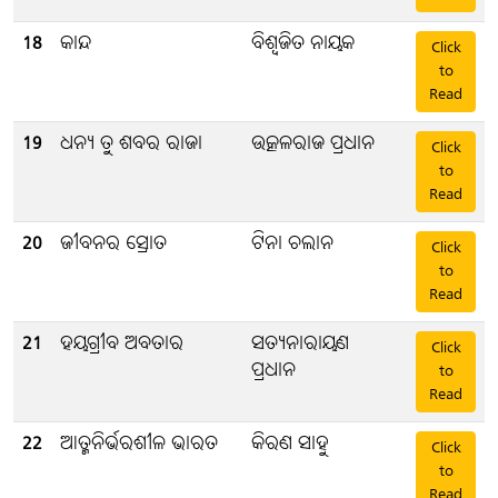
18
କାନ୍ଦ
ବିଶ୍ବଜିତ ନାୟକ
Click
to
Read
19
ଧନ୍ୟ ତୁ ଶବର ରାଜା
ଉତ୍କଳରାଜ ପ୍ରଧାନ
Click
to
Read
20
ଜୀବନର ସ୍ରୋତ
ଟିନା ଚଲାନ
Click
to
Read
21
ହୟଗ୍ରୀବ ଅବତାର
ସତ୍ୟନାରାୟଣ
Click
ପ୍ରଧାନ
to
Read
22
ଆତ୍ମନିର୍ଭରଶୀଳ ଭାରତ
କିରଣ ସାହୁ
Click
to
Read