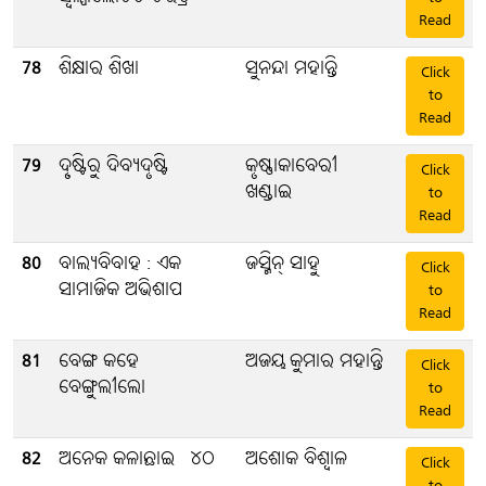
Read
78
ଶିକ୍ଷାର ଶିଖା
ସୁନନ୍ଦା ମହାନ୍ତି
Click
to
Read
79
ଦୃ୍ଷ୍ଟିରୁ ଦିବ୍ୟଦୃଷ୍ଟି
କୃଷ୍ଣାକାବେରୀ
Click
ଖଣ୍ଡାଇ
to
Read
80
ବାଲ୍ୟବିବାହ : ଏକ
ଜସ୍ମିନ୍ ସାହୁ
Click
ସାମାଜିକ ଅଭିଶାପ
to
Read
81
ବେଙ୍ଗ କହେ
ଅଜୟ କୁମାର ମହାନ୍ତି
Click
ବେଙ୍ଗୁଲୀଲୋ
to
Read
82
ଅନେକ କଳାଛାଇ - ୪୦
ଅଶୋକ ବିଶ୍ବାଳ
Click