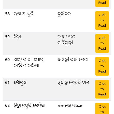
Read
58
ଉଷା ଆଞ୍ଜୁଳି
ଦୁର୍ବାଦଳ
Click
to
Read
59
ନିଦ୍ରା
କାହ୍ନୁ ଚରଣ
Click
ପାଣିଗ୍ରାହୀ
to
Read
60
ଏଡ଼େ ଭାଗ୍ୟ ମୋର
ବାସନ୍ତୀ ଲତା ଜେନା
Click
କାହିଁରେ କାଳିଆ
to
Read
61
ପୌରୁଷ
ସୁଶାନ୍ତ ଶେଖର ଦାଶ
Click
to
Read
62
ନିଦ୍ରା ନହୁଲି ପ୍ରେମିକା
ଦିବାକର ନାୟକ
Click
to