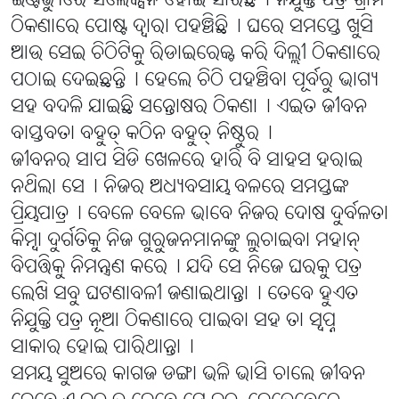
ଇଣ୍ଟର୍ଭ୍ୟୁରେ ସିଲେକ୍ସନ ହୋଇ ସାରିଛି୤ ନିଯୁକ୍ତି ପତ୍ର ଗ୍ରାମ
ଠିକଣାରେ ପୋଷ୍ଟ ଦ୍ୱାରା ପହଞ୍ଚିଛି୤ ଘରେ ସମସ୍ତେ ଖୁସି
ଆଉ ସେଇ ଚିଠିଟିକୁ ରିଡାଇରେକ୍ଟ କରି ଦିଲ୍ଲୀ ଠିକଣାରେ
ପଠାଇ ଦେଇଛନ୍ତି୤ ହେଲେ ଚିଠି ପହଞ୍ଚିବା ପୂର୍ବରୁ ଭାଗ୍ୟ
ସହ ବଦଳି ଯାଇଛି ସନ୍ତୋଷର ଠିକଣା୤ ଏଇତ ଜୀବନ
ବାସ୍ତବତା ବହୁତ୍ କଠିନ ବହୁତ୍ ନିଷ୍ଠୁର୤
ଜୀବନର ସାପ ସିଡି ଖେଳରେ ହାରି ବି ସାହସ ହରାଇ
ନଥିଲା ସେ୤ ନିଜର ଅଧ୍ୟବସାୟ ବଳରେ ସମସ୍ତଙ୍କ
ପ୍ରିୟପାତ୍ର୤ ବେଳେ ବେଳେ ଭାବେ ନିଜର ଦୋଷ ଦୁର୍ବଳତା
କିମ୍ବା ଦୁର୍ଗତିକୁ ନିଜ ଗୁରୁଜନମାନଙ୍କୁ ଲୁଚାଇବା ମହାନ୍
ବିପତ୍ତିକୁ ନିମନ୍ତ୍ରଣ କରେ୤ ଯଦି ସେ ନିଜେ ଘରକୁ ପତ୍ର
ଲେଖି ସବୁ ଘଟଣାବଳୀ ଜଣାଇଥାନ୍ତା୤ ତେବେ ହୁଏତ
ନିଯୁକ୍ତି ପତ୍ର ନୂଆ ଠିକଣାରେ ପାଇବା ସହ ତା ସ୍ୱପ୍ନ
ସାକାର ହୋଇ ପାରିଥାନ୍ତା୤
ସମୟ ସୁଅରେ କାଗଜ ଡଙ୍ଗା ଭଳି ଭାସି ଚାଲେ ଜୀବନ