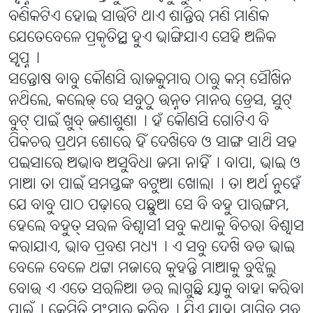
ବଣିକଟିଏ ହୋଇ ସାଉଁଟି ଥାଏ ଶାନ୍ତିର ମଣି ମାଣିକ
ଯେତେବେଳେ ପ୍ରକୃତିସ୍ଥ ହୁଏ ଭାଙ୍ଗିଯାଏ ସେହି ଅଳିକ
ସ୍ୱପ୍ନ୤
ସନ୍ତୋଷ ବାବୁ କୌଣସି ରାଜକୁମାର ଠାରୁ କମ୍ ସୌଖିନ
ନଥିଲେ, କଲେଜ୍ ରେ ସବୁଠୁ ଉନ୍ନତ ମାନର ଡ୍ରେସ, ସୁଟ୍
ବୁଟ୍ ପାଇଁ ଖୁବ୍ ଜଣାଶୁଣା୤ ହଁ କୌଣସି ଗୋଟିଏ ବି
ପିକଚର ପ୍ରଥମ ଶୋରେ ହିଁ ଦେଖିବେ ଓ ସାଙ୍ଗ ସାଥି ସହ
ପଇସାରେ ଅଭାବ ଅସୁବିଧା ଜମା ନାହିଁ୤ ବାପା, ଭାଇ ଓ
ମାଆ ତା ପାଇଁ ସମସ୍ତଙ୍କ ବଟୁଆ ଖୋଲା୤ ତା ଅର୍ଥ ନୁହେଁ
ଯେ ବାବୁ ପାଠ ପଢ଼ାରେ ପଛୁଆ ସେ ବି ବହୁ ପାରଙ୍ଗମ,
ହେଲେ ବହୁତ୍ ସରଳ ବିଶ୍ୱାସୀ ସବୁ କଥାକୁ ବିଚରା ବିଶ୍ୱାସ
କରାଯାଏ, ଭାବ ପ୍ରବଣ ମଧ୍ୟ୤ ଏ ସବୁ ଦେଖି ବଡ ଭାଇ
ବେଳେ ବେଳେ ଥଟ୍ଟା ମଜାରେ କୁହନ୍ତି ମାଆକୁ ବୁଝିଲୁ
ବୋଉ ଏ ଏତେ ସରଳିଆ ଡର ଲାଗୁଛି ୟାକୁ ବାହା କରିବା
ପାଇଁ୤ କେମିତି ସଂସାର କରିବ୤ ଯିଏ ଯାହା ମାଗିବ ସବୁ