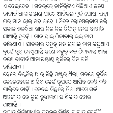
ଏ ଦେଇଦେବ୤ ସହରରେ ଚାକିରିଟିଏ ମିଳିଥାଏ ଜଣେ
ଚାଟାର୍ଡ ଆକାଉଣ୍ଟାଣ୍ଟ ପାଖେ ଆର୍ଟିକଲ କ୍ଲର୍କ ପୋଷ୍ଟ, ଭଡ଼ା
ଘର ସାନ ଭାଇ ସହ ରହେ୤ ନିଜେ ରୋଷେଇବାସ କରି
ସକାଳ ଜଳଖିଆ ଖାଇ ନିଜ ନିଜ ଟିଫିନ୍ ନେଇ ବାହାରି
ଯାଆନ୍ତି ଦୁହେଁ୤ ସାନ ଭାଇ ଠିକାଦାର ଭଲ କାମ
ଚାଲିଥାଏ୤ ସାନଭାଇ ବହୁତ୍ ମନ ଲଗାଇ କାମ କରୁଥାଏ
ଦୁହେଁ ସ୍ୱପ୍ନ ଦେଖୁଥାନ୍ତି ଜଣେ ବହୁତ୍ ବଡ ଠିକାଦାର ଆଉ
ଜଣେ ଚାଟାର୍ଡ ଆକାଉଣ୍ଟାଣ୍ଟ ଖୁସିରେ ଦିନ ଗଡି
ଚାଲିଥାଏ୤
ହେଲେ ନିୟତିର ଆଉ କିଛି ମଞ୍ଜୁର ଥିଲା, ସତରେ ଦୁର୍ଦ୍ଦିନ
କେତେବେଳେ ଆସିବ କେଉଁ ରୂପରେ ଆସିବ କେହି କହି
ପାରିବେ ନାହିଁ୤ କେବଳ ମିଛରେ ସିନା ଆମେ ଗର୍ବ
ଅହଙ୍କାର ରେ ଭୁଲ୍ ବୁଝାମଣା ର ଶିକାର ହୋଇ
ଥାଆନ୍ତି୤
ହଠାତ୍ ନିର୍ମାଣାଧୀନ ବହୁତଳ ବିଶିଷ୍ଟ ପ୍ରାସାଦ ଯେଉଁଠି