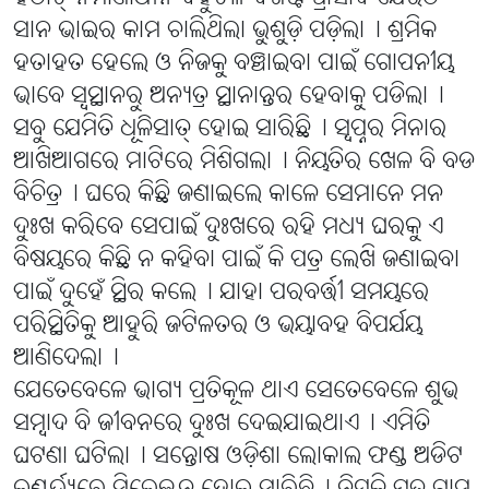
ସାନ ଭାଇର କାମ ଚାଲିଥିଲା ଭୁଶୁଡ଼ି ପଡ଼ିଲା୤ ଶ୍ରମିକ
ହତାହତ ହେଲେ ଓ ନିଜକୁ ବଞ୍ଚାଇବା ପାଇଁ ଗୋପନୀୟ
ଭାବେ ସ୍ବସ୍ଥାନରୁ ଅନ୍ୟତ୍ର ସ୍ଥାନାନ୍ତର ହେବାକୁ ପଡିଲା୤
ସବୁ ଯେମିତି ଧୂଳିସାତ୍ ହୋଇ ସାରିଛି୤ ସ୍ୱପ୍ନର ମିନାର
ଆଖିଆଗରେ ମାଟିରେ ମିଶିଗଲା୤ ନିୟତିର ଖେଳ ବି ବଡ
ବିଚିତ୍ର୤ ଘରେ କିଛି ଜଣାଇଲେ କାଳେ ସେମାନେ ମନ
ଦୁଃଖ କରିବେ ସେପାଇଁ ଦୁଃଖରେ ରହି ମଧ୍ୟ ଘରକୁ ଏ
ବିଷୟରେ କିଛି ନ କହିବା ପାଇଁ କି ପତ୍ର ଲେଖି ଜଣାଇବା
ପାଇଁ ଦୁହେଁ ସ୍ଥିର କଲେ୤ ଯାହା ପରବର୍ତ୍ତୀ ସମୟରେ
ପରିସ୍ଥିତିକୁ ଆହୁରି ଜଟିଳତର ଓ ଭୟାବହ ବିପର୍ଯୟ
ଆଣିଦେଲା୤
ଯେତେବେଳେ ଭାଗ୍ୟ ପ୍ରତିକୂଳ ଥାଏ ସେତେବେଳେ ଶୁଭ
ସମ୍ବାଦ ବି ଜୀବନରେ ଦୁଃଖ ଦେଇଯାଇଥାଏ୤ ଏମିତି
ଘଟଣା ଘଟିଲା୤ ସନ୍ତୋଷ ଓଡ଼ିଶା ଲୋକାଲ ଫଣ୍ଡ ଅଡିଟ