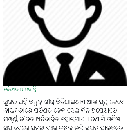
ବୈଦ୍ୟନାଥ ମହାନ୍ତି
ସୁଖର ଘଡ଼ି ବହୁତ୍ ଶୀଘ୍ର ବିତିଯାଇଥାଏ ଆଉ ସ୍ୱପ୍ନ କେବେ
ବାସ୍ତବତାରେ ପରିଣତ ହେବ ସେଇ ଦିନ ଅପେକ୍ଷାରେ
ସମ୍ପୂର୍ଣ୍ଣ ଜୀବନ ଅତିବାହିତ ହୋଇଯାଏ୤ ତଥାପି ମଣିଷ
ସ୍ୱପ୍ନ ଦେଖେ ସମସ୍ତ ଦୁଃଖ କଷ୍ଟକୁ ଭୁଲି ସପନ ରାଇଜରେ