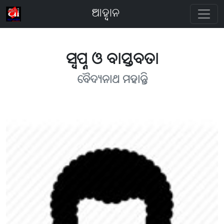
ଆହ୍ବାନ
ସ୍ବପ୍ନ ଓ ବାସ୍ତବତା
ବୈଦ୍ୟନାଥ ମହାନ୍ତି