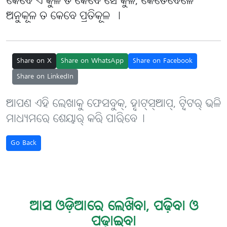
କେବେ ଏ କୁଳ ତ କେବେ ସେ କୁଳ, କେତେବେଳେ
ଅନୁକୂଳ ତ କେବେ ପ୍ରତିକୂଳ ।
Share on X
Share on WhatsApp
Share on Facebook
Share on LinkedIn
ଆପଣ ଏହି ଲେଖାକୁ ଫେସବୁକ୍, ହ୍ବାଟ୍‌ସ୍‌ଆପ୍, ଟ୍ବିଟର୍ ଭଳି
ମାଧ୍ୟମରେ ଶେୟାର୍ କରି ପାରିବେ୤
Go Back
ଆସ ଓଡ଼ିଆରେ ଲେଖିବା, ପଢ଼ିବା ଓ
ପଢ଼ାଇବା