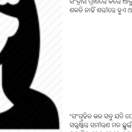
ସଂତ୍ରାସ ପ୍ରାଣରେ କରେ ଆତୁ
ଶକତି ନାହିଁ ଶରୀରେ ହୁଏ
"ସଂଗୃହିତ ଜଳ ସବୁ ଯଦି 
ସନ୍ତୁଷ୍ଟିର ସମୀରଣ ମନ ଛୁଇ