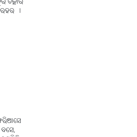
ର ଚିତ୍କାର
 ଥରହର ।
ଫେରିଆସେ
ଁ ବସେ,