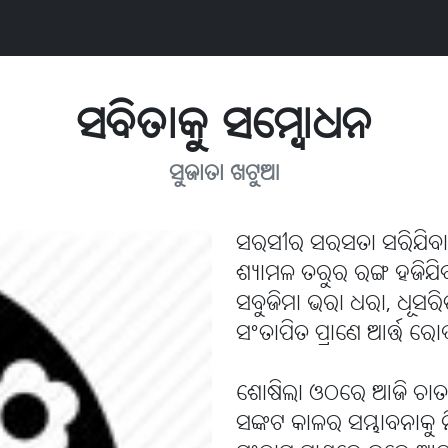
ସବିତାକୁ ସମ୍ବୋଧନ
ସୁଜାତା ଖଟୁଆ
ସରସୀର ସରସତା ସରିଯିବ
ଶ୍ୟାମଳ ତରୁର ରଙ୍ଗ ହଜିଯ
ସବୁଜିମା ଭରା ଧରା, ଧୂସ
ସଂତାପିତ ପ୍ରାଣେ ଆର୍ତ୍ତ
ଶୋଷିଲା ଓଠରେ ଆଜି ଚାତ
ସଙ୍କଟ କାଳର ସମ୍ଭାବନାକୁ ନ