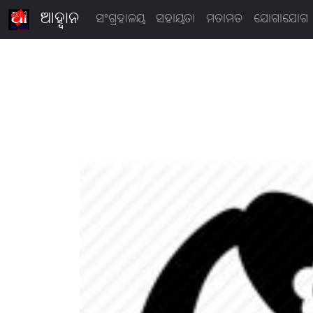
ଆହ୍ବାନ
ସଂଗ୍ରହାଳୟ
ସହାୟତା
ମତାମତ
ଯୋଗାଯୋଗ