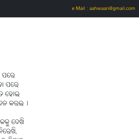
e-Mail : aahwaan@gmail.com
ା ପରେ
ିବା ପରେ
ରିତ ହୋଇ
 ରୋଦନ କରଇ୤
କକୁ ଦେଖି
ିରେଖି,