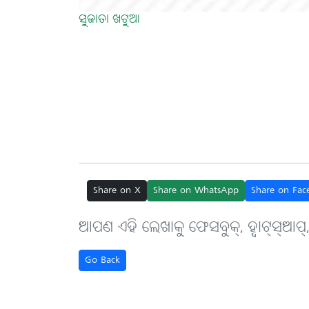
ସୁଜାତା ଖଟୁଆ
Share on X
Share on WhatsApp
Share on Fac
ଆପଣ ଏହି ଲେଖାକୁ ଫେସବୁକ୍, ହ୍ବାଟ୍‌ସ୍‌ଆପ୍
Go Back