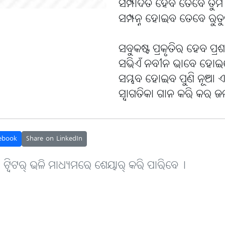
ସମ୍ପାଦିତ ହେବ ତେବେ ତୁମ ଉ
ସମ୍ପନ୍ନ ହୋଇବ ତେବେ ରୁତୁ
ସବୁକଷ୍ଟ ପ୍ରକୃତିର ହେବ ପ୍ର
ସଭିଏଁ ନବୀନ ଭାବେ ହୋଇବେ
ସମ୍ଭବ ହୋଇବ ପୁଣି ନୂଆ ଏକ 
ସ୍ବାଗତିକା ଗାନ କରି କର ଜଳ 
ebook
Share on LinkedIn
, ଟ୍ବିଟର୍ ଭଳି ମାଧ୍ୟମରେ ଶେୟାର୍ କରି ପାରିବେ୤