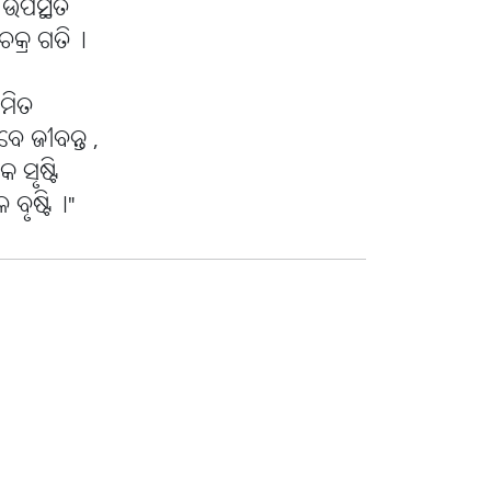
ପସ୍ଥିତି
ଚକ୍ର ଗତି୤
ଶମିତ
 ଜୀବନ୍ତ ,
ସୃଷ୍ଟି
ବୃଷ୍ଟି୤"