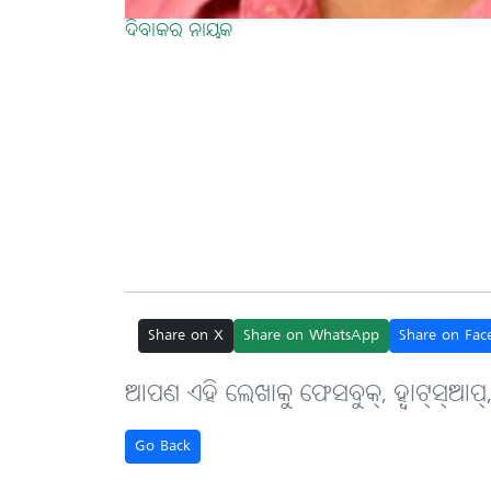
ଦିବାକର ନାୟକ
Share on X
Share on WhatsApp
Share on Fac
ଆପଣ ଏହି ଲେଖାକୁ ଫେସବୁକ୍, ହ୍ବାଟ୍‌ସ୍‌ଆପ୍
Go Back