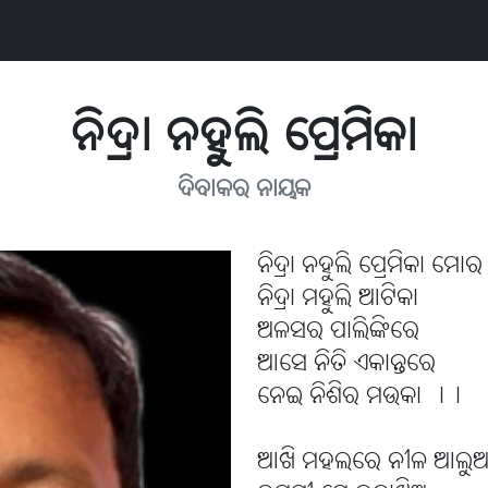
ନିଦ୍ରା ନହୁଲି ପ୍ରେମିକା
ଦିବାକର ନାୟକ
ନିଦ୍ରା ନହୁଲି ପ୍ରେମିକା ମୋର
ନିଦ୍ରା ମହୁଲି ଆଟିକା
ଅଳସର ପାଲିଙ୍କିରେ
ଆସେ ନିତି ଏକାନ୍ତରେ
ନେଇ ନିଶିର ମଉକା ।।
ଆଖି ମହଲରେ ନୀଳ ଆଲୁ