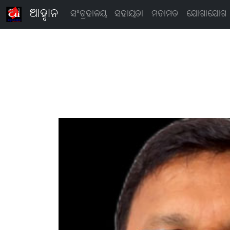
ଆହ୍ବାନ
ସଂଗ୍ରହାଳୟ
ସହାୟତା
ମତାମତ
ଯୋଗାଯୋଗ