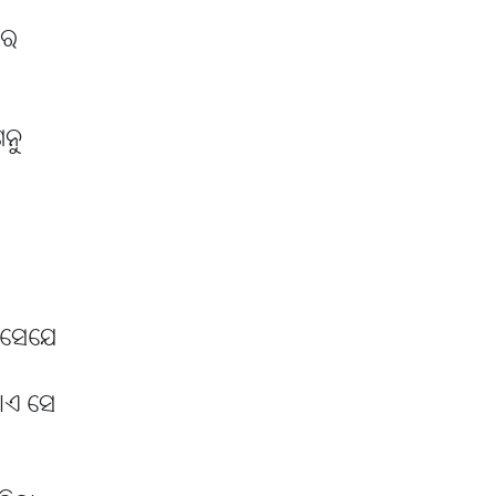
ରେ
ଗନୁ
ଏ ସେଯେ
ାଏ ସେ