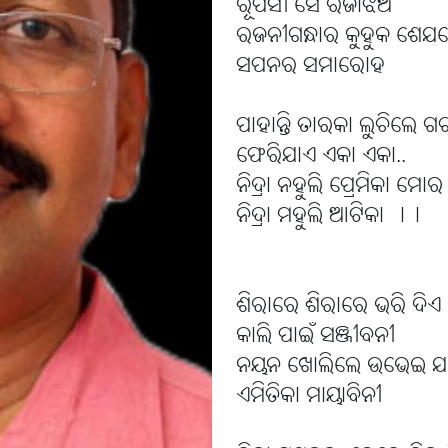
ରୂପସୀ ସେ ରଜାଝିଅ
ରଜନୀଗନ୍ଧାର କୁହୁକ ଶେଯ
ସପନର ସମାରୋହ
ପାହାନ୍ତି ତାରକା ଲୁଚିଲେ ଗ
ଫେରିଯାଏ ଏକା ଏକା..
ନିଦ୍ରା ନହୁଲି ପ୍ରେମିକା ମୋର
ନିଦ୍ରା ମହୁଲି ଆଟିକା ।।
ଶିରାରେ ଶିରାରେ ଭରି ଦି
କାଲି ପାଇଁ ସଞ୍ଜୀବନୀ
ନୟନ ଖୋଲିଲେ ଉଭେଇ ଯ
ଏମିତିକା ମାୟାବିନୀ