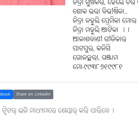
ନିଦ୍ରା ସୁଖକର, ହେଲେ ଚିର ନି
ଶୋକ ଭରା ବିଭୀଷିକା..
ନିଦ୍ରା ନହୁଲି ପ୍ରେମିକା ମୋର
ନିଦ୍ରା ମହୁଲି ଆଟିକା ।।
ଆକାଶବାଣୀ ଗୀତିକାର
ପାଟପୁର, କନିସି
ଗୋଳନ୍ଥରା, ଗଞ୍ଜାମ
ମୋ-୯୯୩୮୬୧୯୯୮୧
ebook
Share on LinkedIn
, ଟ୍ବିଟର୍ ଭଳି ମାଧ୍ୟମରେ ଶେୟାର୍ କରି ପାରିବେ୤