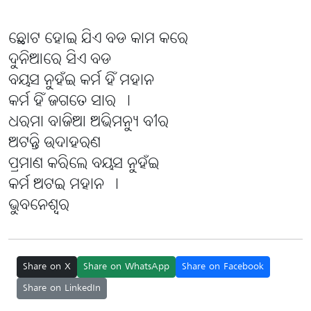
ଛୋଟ ହୋଇ ଯିଏ ବଡ କାମ କରେ
ଦୁନିଆରେ ସିଏ ବଡ
ବୟସ ନୁହଁଇ କର୍ମ ହିଁ ମହାନ
କର୍ମ ହିଁ ଜଗତେ ସାର ।
ଧରମା ବାଜିଆ ଅଭିମନ୍ୟୁ ବୀର
ଅଟନ୍ତି ଉଦାହରଣ
ପ୍ରମାଣ କରିଲେ ବୟସ ନୁହଁଇ
କର୍ମ ଅଟଇ ମହାନ ।
ଭୁବନେଶ୍ବର
Share on X
Share on WhatsApp
Share on Facebook
Share on LinkedIn