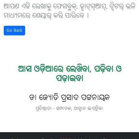
ଆପଣ ଏହି ଲେଖାକୁ ଫେସବୁକ୍, ହ୍ବାଟ୍‌ସ୍‌ଆପ୍, ଟ୍ବିଟର୍ ଭଳି
ମାଧ୍ୟମରେ ଶେୟାର୍ କରି ପାରିବେ୤
Go Back
ଆସ ଓଡ଼ିଆରେ ଲେଖିବା, ପଢ଼ିବା ଓ
ପଢ଼ାଇବା
ଡା ଜ୍ୟୋତି ପ୍ରସାଦ ପଟ୍ଟନାୟକ
ପ୍ରତିଷ୍ଠାତା - ସମ୍ପାଦକ, ଆହ୍ବାନ ଇ-ପତ୍ରିକା