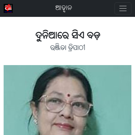
ଆହ୍ବାନ
ଦୁନିଆରେ ସିଏ ବଡ଼
ରଞ୍ଜିତା ତ୍ରିପାଠୀ