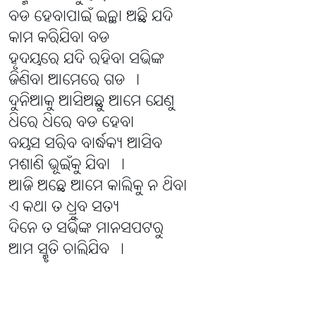
ବଡ ହେବାପାଇଁ ଇଚ୍ଛା ଅଛି ଯଦି
କାମ କରିଯିବା ବଡ
ହୃଦୟରେ ଯଦି ରହିବା ସଭିଙ୍କ
ଜିଣିବା ଆମେରେ ଗଡ ।
ଦୁନିଆକୁ ଆସିଅଛୁ ଆମେ ଯେଣୁ
ଧିରେ ଧିରେ ବଡ ହେବା
ବୟସ ସରିବ ବାର୍ଦ୍ଧକ୍ୟ ଆସିବ
ମଶାଣି ଭୂଇଁକୁ ଯିବା ।
ଆଜି ଅଛେ ଆମେ କାଲିକୁ ନ ଥିବା
ଏ କଥା ତ ଧ୍ରୁବ ସତ୍ୟ
ଦିନେ ତ ସଭିଙ୍କ ମାନସପଟରୁ
ଆମ ସ୍ମୃତି ଚାଲିଯିବ ।