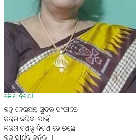
ରଞ୍ଜିତା ତ୍ରିପାଠୀ
ଜନ୍ମ ନେଇଅଛ ସୁନ୍ଦର ସଂସାରେ
କରମ କରିବା ପାଇଁ
କରମ ପଥରୁ ବିପଥ ହୋଇଲେ
ଜନ୍ମ ସାର୍ଥକ ନୁହଁଇ ।