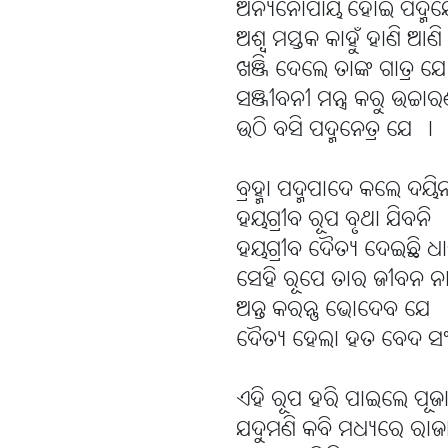
ଅନ୍ୟନୋପାୟ ହୋଇ ପଦ୍ମଯ
ଅଶ୍ବ ମସ୍ତକ କାହୁଁ ହାଣି ଆଣ
ଖଞ୍ଜି ଦେଲେ ତାଙ୍କ ଗାତ୍ର ଯେ
ସଞ୍ଜୀବନୀ ମନ୍ତ୍ର କରୁ ଉଚ୍ଚା
ଉଠି ବସି ପଦ୍ମନେତ୍ର ଯେ ।
ବ୍ରହ୍ମା ପଦ୍ମପାଦେ କଲେ ଦୟି
ହୟଗ୍ରୀବ ରୂପ ବୃଥା ଯିବନି
ହୟଗ୍ରୀବ ଦୈତ୍ୟ ଦେଇଛି ଧା
ସେହି ରୂପେ ତାର ଜୀବନ ନା
ଅନ୍ତ କରନ୍ତୁ ଭୋଦେବ ଯେ
ଦୈତ୍ୟ ହେଲା ହତ ବେଦ ସଂଗ
ଏହି ରୂପ ହରି ପାଇଲେ ପୂଜ
ଯଦୁମଣି କବି ମଧ୍ୟରେ ରାଜ