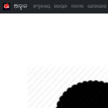
ଆହ୍ବାନ
ସଂଗ୍ରହାଳୟ
ସହାୟତା
ମତାମତ
ଯୋଗାଯୋଗ