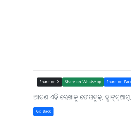
Share on X
Share on WhatsApp
Share on Fac
ଆପଣ ଏହି ଲେଖାକୁ ଫେସବୁକ୍, ହ୍ବାଟ୍‌ସ୍‌ଆପ୍
Go Back