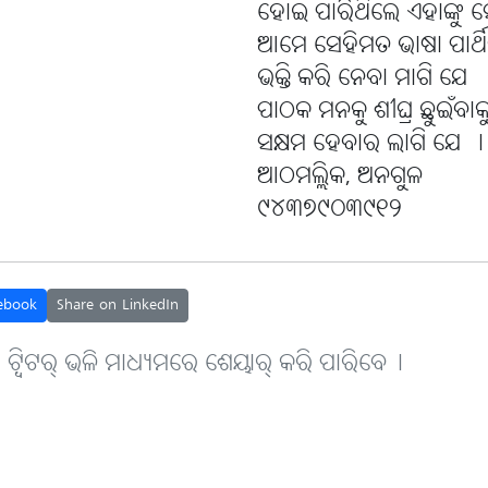
ହୋଇ ପାରିଥିଲେ ଏହାଙ୍କୁ ସ
ଆମେ ସେହିମତ ଭାଷା ପାର୍ଥ
ଭକ୍ତି କରି ନେବା ମାଗି ଯେ
ପାଠକ ମନକୁ ଶୀଘ୍ର ଛୁଇଁବାକ
ସକ୍ଷମ ହେବାର ଲାଗି ଯେ ।
ଆଠମଲ୍ଲିକ, ଅନଗୁଳ
୯୪୩୭୯୦୩୯୧୨
ebook
Share on LinkedIn
, ଟ୍ବିଟର୍ ଭଳି ମାଧ୍ୟମରେ ଶେୟାର୍ କରି ପାରିବେ୤