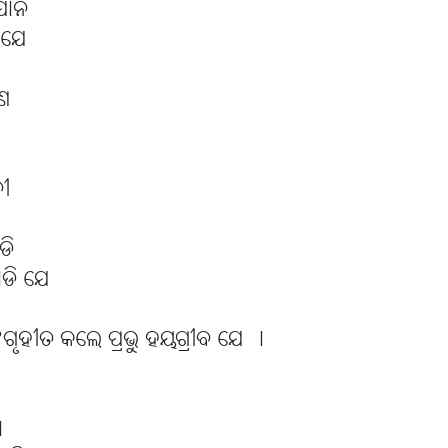
ୋନି
ି ଯେ
ରଣ
ନୀ
ଡି
ଡି ଯେ
ୃହୀତ କଲେ ପ୍ରଭୁ ହୟଗ୍ରୀବ ଯେ ।
ା
ା