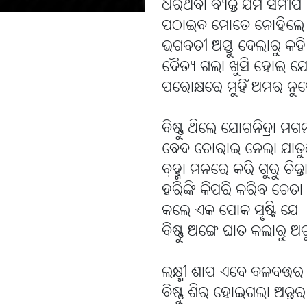
ଧରିଥିବା ବ୍ୟକ୍ତି ଯମ ସମୀପ
ପଠାଇବ ମୋତେ ନୋହିଲେ ନ
ଭଗବତୀ ଅସ୍ତୁ ଦେଲାରୁ କହ
ଦୈତ୍ୟ ଗଲା ଖୁସି ହୋଇ ଯ
ପରୋକ୍ଷରେ ମୁହିଁ ଅମର ନୁହ
ବିଷ୍ଣୁ ଥିଲେ ଯୋଗନିଦ୍ରା ମଗ
ବେଦ ଚୋରାଇ ନେଲା ଯାତୁ
ବ୍ରହ୍ମା ମନରେ କରି ଗୁରୁ ଚିନ୍ତ
ହରିଙ୍କି କିପରି କରିବ ଚେତା
କଲେ ଏକ ପୋକ ସୃଷ୍ଟି ଯେ
ବିଷ୍ଣୁ ଅଙ୍ଗେ ଘାତ କଲାରୁ ଅଚ
ଲକ୍ଷ୍ମୀ ଶାପ ଏବେ ବଳବତ୍ତର
ବିଷ୍ଣୁ ଶିର ହୋଇଗଲା ଅନ୍ତର