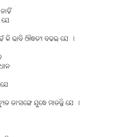
ାହିଁ
ି ଯେ
େ
େଁ କି ଭାବି ଔଦ୍ଧତ୍ୟ ବଢଇ ଯେ ।
ନ
ଧାନ
ା
 ଯେ
୍ୟୁତ ତା'ସଙ୍ଗେ ଯୁଦ୍ଧେ ମାତନ୍ତି ଯେ ।