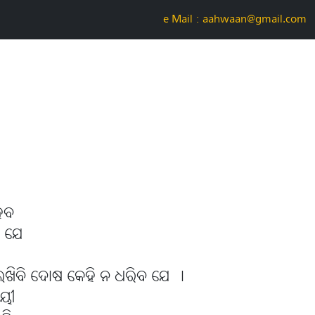
e-Mail : aahwaan@gmail.com
ହେବ
ବ ଯେ
ଲେଖିବି ଦୋଷ କେହି ନ ଧରିବ ଯେ ।
ମୟୀ