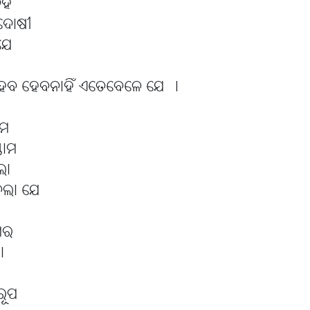
ହି
ୁ ଦୋଷୀ
ଯେ
େବ ହେବନାହିଁ ଏତେବେଳେ ଯେ ।
ନମ
ତୋମ
ଲା
େଲା ଯେ
ମର
।
ରୂପ