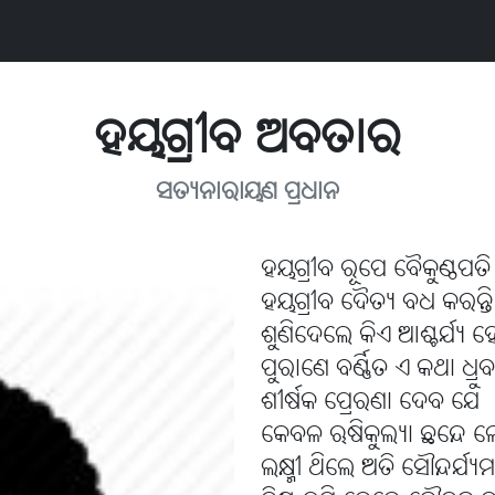
ହୟଗ୍ରୀବ ଅବତାର
ସତ୍ୟନାରାୟଣ ପ୍ରଧାନ
ହୟଗ୍ରୀବ ରୂପେ ବୈକୁଣ୍ଠପତି
ହୟଗ୍ରୀବ ଦୈତ୍ୟ ବଧ କରନ୍ତି
ଶୁଣିଦେଲେ କିଏ ଆଶ୍ଚର୍ଯ୍ୟ 
ପୁରାଣେ ବର୍ଣ୍ଣିତ ଏ କଥା ଧ୍ରୁ
ଶୀର୍ଷକ ପ୍ରେରଣା ଦେବ ଯେ
କେବଳ ଋଷିକୁଲ୍ୟା ଛନ୍ଦେ 
ଲକ୍ଷ୍ମୀ ଥିଲେ ଅତି ସୌନ୍ଦର୍ଯ୍ୟ