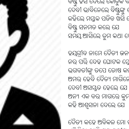
ବିଷ୍ଣୁ ହସି ଦେଲେ କୌତୁକ ବ
ଦେବୀ ଭାବିନେଲେ ବିଷ୍ଣୁଙ୍କ
କହିଲେ ମସ୍ତକ ପଡିବ ଖସି 
ବିଷ୍ଣୁ ସନମତ କଲେ ଯେ
ସମୟ ଆସିଲେ ତୁମ କଥା ହ
ହୟଗ୍ରୀବ ନାମେ ଦୈତ୍ୟ ଜ
ନର ପରି ଦେହ ଘୋଟକ ସ୍
ଭଗବତୀଙ୍କୁ ତପେ ତୋଷ କ
ଅମର ହେବି ଦୈତ୍ୟ ମାଗିନ
ଦେବୀ ଅସମ୍ମତ ହେଲେ ଯେ
ଅନ୍ୟ ଏକ ବର ମାଗରେ କୁ
କହି ଆଶ୍ବସନା ଦେଲେ ଯେ 
ଦୈତ୍ୟ କହେ ଅବିକଳ ମୋ 