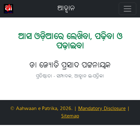
ଆହ୍ବାନ
ଆସ ଓଡ଼ିଆରେ ଲେଖିବା, ପଢ଼ିବା ଓ
ପଢ଼ାଇବା
ଡା ଜ୍ୟୋତି ପ୍ରସାଦ ପଟ୍ଟନାୟକ
ପ୍ରତିଷ୍ଠାତା - ସମ୍ପାଦକ, ଆହ୍ବାନ ଇ-ପତ୍ରିକା
© Aahwaan e-Patrika, 2026.
|
Mandatory Disclosure
|
Sitemap