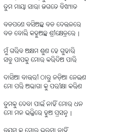
ତୁମ ମାୟା ସାରା ଜଗତେ ବିଖ୍ୟାତ
ବଡପଣେ ବସିଅଛ ବଡ ଦେଉଳରେ
ବଡ ବୋଲି କହୁଅଛ ଶ୍ରୀକ୍ଷେତ୍ରରେ |
ମୁଁ ଗରିବ ଅକ୍ଷମ ଶୁଣ ହେ ଗୁହାରି
ସବୁ ପାପକୁ ମୋର କରିଦିଅ ପାରି
ଦାସିଆ ବାଉରୀ ଠାରୁ ନଡ଼ିଆ ନେଇଣ
ମୋ ପରି ଅଭାଗା କୁ ପରୀକ୍ଷା କରିଣ
ତୁମକୁ ଦେବା ପାଇଁ ନାହିଁ ମୋର ଧନ
ମୋ ମନ ଭକ୍ତିରେ ହୁଅ ପ୍ରସନ୍ନ |
ବୟସ କୁ ମୋର ଭରସା ନାହିଁ