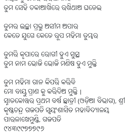
ତୁମ ସେହି ଚକାଆଖିରେ ରଖିଥାଅ ଘଡେଇ
ତୁମର ଇଚ୍ଛା ପ୍ରଭୁ ଅସୀମ ଅପାର
କେତେ ଯୁଗେ କେତେ ରୂପ ମହିମା ତୁମ୍ଭର
ତୁମରି କୃପାରେ ରୋଗୀ ହୁଏ ସୁସ୍ଥ
ତୁମ ନାମ ଭୋଜି ଭୋଜି ମଣିଷ ହୁଏ ମୁକ୍ତି
ତୁମ ମହିମା ଗାନ କିପରି କରିବି
ମୋ ବାୟୁ ପ୍ରାଣ କୁ କରିଦିଅ ମୁକ୍ତି |
ସ୍ନାତକୋତ୍ତର ପ୍ରଥମ ବର୍ଷ ଛାତ୍ରୀ (ଓଡ଼ିଆ ବିଭାଗ), ଶ୍ରୀ
କୃଷ୍ଣଚନ୍ଦ୍ର ଗଜପତି ସ୍ୱୟଂଶାସିତ ମହାବିଦ୍ୟାଳୟ
ପାରଳାଖେମୁଣ୍ଡି, ଗଜପତି
୯୪୩୯୯୭୭୭୯୬