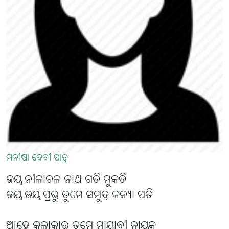
ମନୀଷା ଦେବୀ ପାତ୍ର
ଜୟ ନୀଳାଚଳ ନାଥ ଗତି ମୁକତି
ଜୟ ଜୟ ପ୍ରଭୁ ତୁମେ ସମୁଦ୍ର କନ୍ୟା ପତି
ଆହେ କଳାକାର ତୁମେ ମାୟାବୀ ନାୟକ