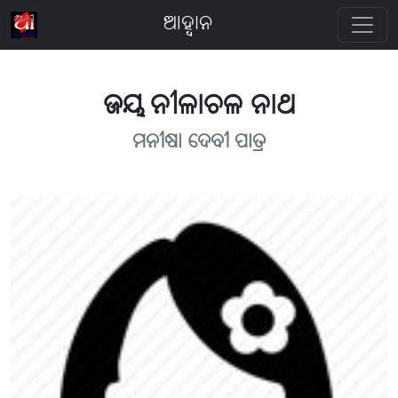
ଆହ୍ବାନ
ଜୟ ନୀଳାଚଳ ନାଥ
ମନୀଷା ଦେବୀ ପାତ୍ର