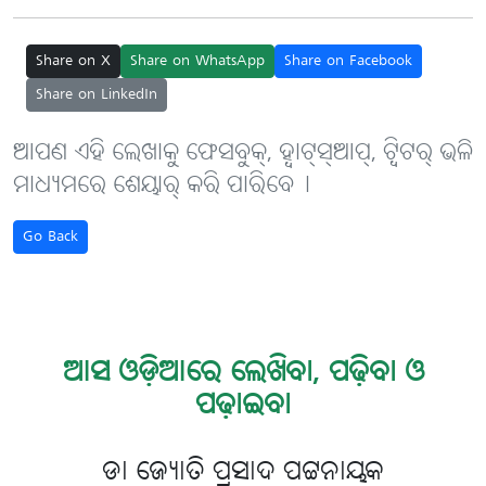
Share on X
Share on WhatsApp
Share on Facebook
Share on LinkedIn
ଆପଣ ଏହି ଲେଖାକୁ ଫେସବୁକ୍, ହ୍ବାଟ୍‌ସ୍‌ଆପ୍, ଟ୍ବିଟର୍ ଭଳି
ମାଧ୍ୟମରେ ଶେୟାର୍ କରି ପାରିବେ୤
Go Back
ଆସ ଓଡ଼ିଆରେ ଲେଖିବା, ପଢ଼ିବା ଓ
ପଢ଼ାଇବା
ଡା ଜ୍ୟୋତି ପ୍ରସାଦ ପଟ୍ଟନାୟକ