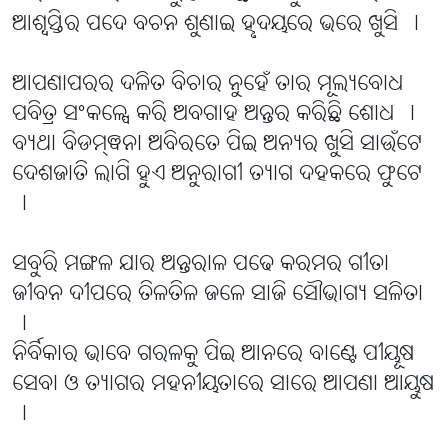
ଆଶ୍ୱସ୍ତିର ପଦେ ବଚନ ଶୁଣାଇ ହୣଦୟରେ ଭରେ ଖୁସି ।
ଆପଣାପରର ଦଳିତ ବିଚାର ନୁହେଁ ତାର ମୂଲ୍ୟବୋଧ
ପବିତ୍ର ସଂକଳ୍ପେ କରି ଅବଗାହ ଅନ୍ତର କରିଛି ଶୋଧ ।
ବ୍ୟଥା ବିଡମ୍ଵନା ଅବିରତେ ପିଇ ଅନ୍ୟର ଖୁସି ସାଉଁଟେ
ଦେଶଜାତି ଲାଗି ହୁଏ ଅନୁରାଗୀ ତ୍ୟାଗ ଦହକରେ ଫୁଟେ
।
ସବୁରି ମଙ୍ଗଳ ଯାର ଅନ୍ତରାଳ ପଢେ କରମର ଗୀତା
ଜୀବନ ଦୀପରେ ତିଳତିଳ ଜଳେ ସାଜି ସୌଭାଗ୍ୟ ସଳିତା
।
ନିର୍ବିକାର ଭାବେ ଗରଳକୁ ପିଇ ଆନରେ ବାଣ୍ଟେ ପୀୟୂଷ
ସେବା ଓ ତ୍ୟାଗର ମହନୀୟତାରେ ସାରେ ଆପଣା ଆୟୁଷ
।