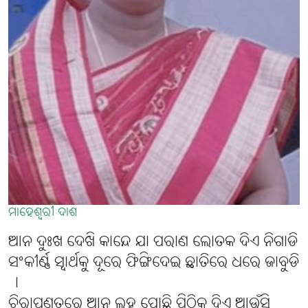
ମାହେଶ୍ବରୀ ଦାଶ
ଆନ ଦୁଃଖ ଦେଖି କାନ୍ଦେ ଯା ପରାଣ ଲୋତକ ଦିଏ ନିଗାଡି
ସଂକୀର୍ଣ୍ଣ ସ୍ୱାର୍ଥକୁ ଦୂରେ ଫିଙ୍ଗିଦେଇ ଛାତିରେ ଧରେ ଜାବୁଡି
।
ଚିରାପଣତରେ ଆନ ଲୁହ ପୋଛି ପିଠିକୁ ଦିଏ ଆଉଁସି