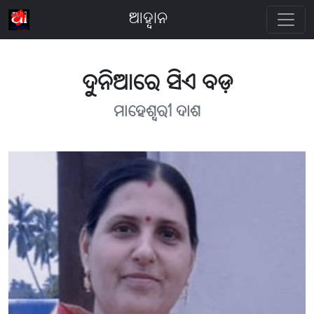
ଆହ୍ବାନ
ଦୁନିଆରେ ସିଏ ବଡ଼
ମାହେଶ୍ବରୀ ଦାଶ