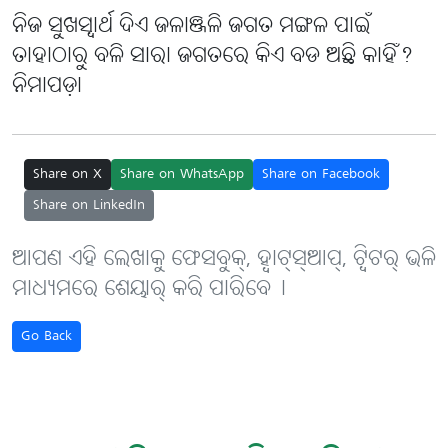
ନିଜ ସୁଖସ୍ୱାର୍ଥ ଦିଏ ଜଳାଞ୍ଜଳି ଜଗତ ମଙ୍ଗଳ ପାଇଁ
ତାହାଠାରୁ ବଳି ସାରା ଜଗତରେ କିଏ ବଡ ଅଛି କାହିଁ?
ନିମାପଡ଼ା
Share on X
Share on WhatsApp
Share on Facebook
Share on LinkedIn
ଆପଣ ଏହି ଲେଖାକୁ ଫେସବୁକ୍, ହ୍ବାଟ୍‌ସ୍‌ଆପ୍, ଟ୍ବିଟର୍ ଭଳି
ମାଧ୍ୟମରେ ଶେୟାର୍ କରି ପାରିବେ୤
Go Back