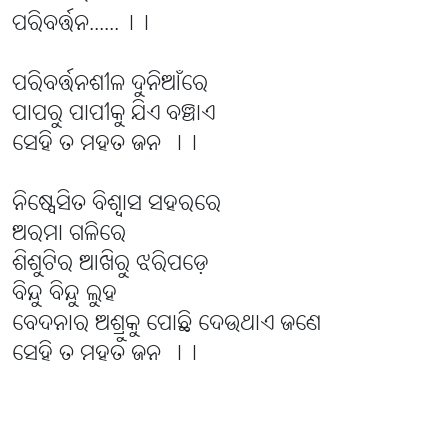
ପରିବର୍ତ୍ତନ......।।
ପରିବର୍ତ୍ତନଶୀଳ ଦୁନିଆଁରେ
ପାପରୁ ପାପୀକୁ ଯିଏ ବଞ୍ଚାଏ
ସେହି ତ ମହତ ଜନ ।।
ନିଷ୍ପେସିତ ବିଶ୍ବାସ ସହରରେ
ଅରମା ଗଳିରେ
ଶିଶୁଟିର ଆଖିରୁ ଝରିପଡ଼େ
ବିନ୍ଦୁ ବିନ୍ଦୁ ଲୁହ
ବେଦନାର ଅଶ୍ରୁକୁ ପୋଛି ଦେଉଥାଏ ଜଣେ
ସେହି ତ ମହତ ଜନ ।।