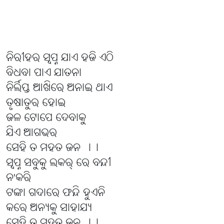
ନିରୀହର ସ୍ୱପ୍ନ ଯାଏ ହଜି ଏଠି
ବିଧବା ପାଏ ଯାତନା
ନିର୍ଲିପ୍ତ ଆଖିରେ ଅନାଇ ଥାଏ
ତୃଷାତୁର ହୋଇ
ଜଳ ଟୋପେ ଦେବାକୁ
ଯିଏ ଆଗଭର
ସେହି ତ ମହତ ଜନ ।।
ସ୍ୱପ୍ନ ସବୁକୁ ଲକର୍ ରେ ବନ୍ଦୀ
ନ'କରି
ଟଙ୍କା ଗଦାରେ ଫନ୍ଦି ହୁଏନି
କରେ ଅନ୍ୟକୁ ସାହାଯ୍ୟ
ସେହି ତ ମହତ ଜନ ।।