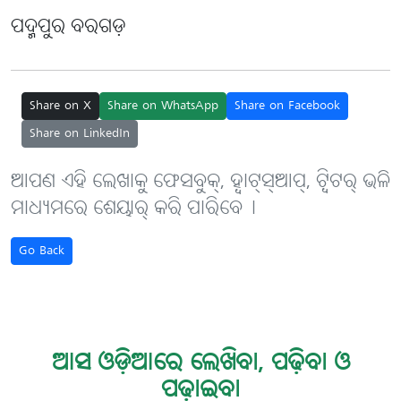
ପଦ୍ମପୁର ବରଗଡ଼
Share on X
Share on WhatsApp
Share on Facebook
Share on LinkedIn
ଆପଣ ଏହି ଲେଖାକୁ ଫେସବୁକ୍, ହ୍ବାଟ୍‌ସ୍‌ଆପ୍, ଟ୍ବିଟର୍ ଭଳି
ମାଧ୍ୟମରେ ଶେୟାର୍ କରି ପାରିବେ୤
Go Back
ଆସ ଓଡ଼ିଆରେ ଲେଖିବା, ପଢ଼ିବା ଓ
ପଢ଼ାଇବା