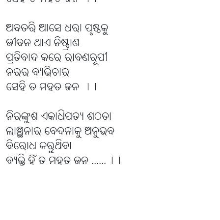
ଅବତରି ଆସେ ଧରା ପୃଷ୍ଠକୁ
ଜୀବନ ଥାଏ ନିଷ୍ପ୍ରାଣ
ପ୍ରତିବାଦ କରେ ରାବଣରୂପୀ
ନରର ବ୍ୟଭିଚାର
ସେହି ତ ମହତ ଜନ ।।
ନିରଙ୍କୁଶ ଏକାଧିପତ୍ୟ ଶଠତା
ଲାଞ୍ଛନାର ବେଦନାକୁ ଅନୁଭବ
ବିରୋଧ କରୁଥିବା
ବ୍ୟକ୍ତି ହିଁ ତ ମହତ ଜନ ......।।