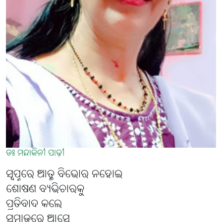
ଡଃ ମନ୍ଦାକିନୀ ପାଢ଼ୀ
ସ୍ୱପ୍ନରେ ଆତ୍ମ ବିଭୋର ନହୋଇ
ଶୋଷଣ ବ୍ୟଭିଚାରକୁ
ପ୍ରତିବାଦ କଲେ
ସମାଜରେ ଆସେ