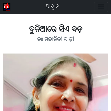
ଆହ୍ବାନ
ଦୁନିଆରେ ସିଏ ବଡ଼
ଡଃ ମନ୍ଦାକିନୀ ପାଢ଼ୀ