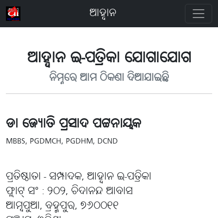
ଆହ୍ବାନ
ଆହ୍ବାନ ଇ-ପତ୍ରିକା ଯୋଗାଯୋଗ
ନିମ୍ନରେ ଆମ ଠିକଣା ଦିଆଯାଇଛି
ଡା ଜ୍ୟୋତି ପ୍ରସାଦ ପଟ୍ଟନାୟକ
MBBS, PGDMCH, PGDHM, DCND
ପ୍ରତିଷ୍ଠାତା - ସମ୍ପାଦକ, ଆହ୍ବାନ ଇ-ପତ୍ରିକା
ଫ୍ଲାଟ୍ ସଂ : ୨୦୨, ଚିଦାନନ୍ଦ ଆବାସ
ଆମ୍ବପୁଆ, ବ୍ରହ୍ମପୁର, ୭୬୦୦୧୧