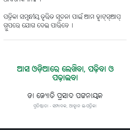
ଆବଶ୍ୟକ ନାହିଁ୤
ପତ୍ରିକା ସମ୍ବନ୍ଧୀୟ ତ୍ବରିତ ସୂଚନା ପାଇଁ ଆମ ହ୍ବାଟ୍‌ସ୍‌ଆପ୍
ଗ୍ରୁପରେ ଯୋଗ ଦେଇ ପାରିବେ୤
ଆସ ଓଡ଼ିଆରେ ଲେଖିବା, ପଢ଼ିବା ଓ
ପଢ଼ାଇବା
ଡା ଜ୍ୟୋତି ପ୍ରସାଦ ପଟ୍ଟନାୟକ
ପ୍ରତିଷ୍ଠାତା - ସମ୍ପାଦକ, ଆହ୍ବାନ ଇ-ପତ୍ରିକା