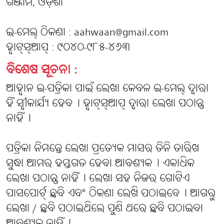
ଗଞ୍ଜାମ, ଓଡ଼ିଶା
ଇ-ମେଲ୍ ଠିକଣା : aahwaan@gmail.com
ହ୍ବାଟ୍‌ସ୍‌ଆପ୍ : ୯୦୪୦-୯୮୫-୪୬୩
ବିଶେଷ ସୂଚନା :
ଆହ୍ବାନ ଇ-ପତ୍ରିକା ପାଇଁ ଲେଖା କେବଳ ଇ-ମେଲ୍ ଦ୍ବାରା
ହିଁ ସ୍ବୀକାର୍ଯ୍ୟ ହେବ୤ ହ୍ବାଟ୍‌ସ୍‌ଆପ୍ ଦ୍ବାରା ଲେଖା ପଠାନ୍ତୁ
ନାହିଁ୤
ପତ୍ରିକା ନିମନ୍ତେ ଲେଖା ପ୍ରତ୍ୟେକ ମାସର ତିନି ତାରିଖ
ସୁଦ୍ଧା ଆମର ହସ୍ତଗତ ହେବା ଆବଶ୍ୟକ୤ ଏକାଧିକ
ଲେଖା ପଠାନ୍ତୁ ନାହିଁ୤ ଲେଖା ସହ ନିଜର ଗୋଟିଏ
ପାସପୋର୍ଟ୍ ଛବି ଏବଂ ଠିକଣା ଲେଖି ପଠାଇବେ୤ ଆଗରୁ
ଲେଖା / ଛବି ପଠାଇଥିଲେ ପୁଣି ଥରେ ଛବି ପଠାଇବା