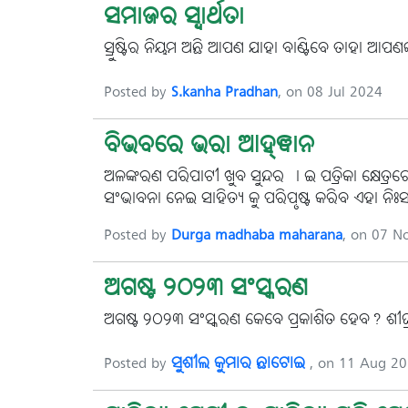
ସମାଜର ସ୍ୱାର୍ଥତା
ସ୍ରୁଷ୍ଟିର ନିୟମ ଅଛି ଆପଣ ଯାହା ବାଣ୍ଟିବେ ତାହା ଆପ
Posted by
S.kanha Pradhan
, on 08 Jul 2024
ବିଭବରେ ଭରା ଆହ୍ଵାନ
ଅଳଙ୍କରଣ ପରିପାଟୀ ଖୁବ ସୁନ୍ଦର । ଇ ପତ୍ରିକା କ୍ଷ
ସଂଭାବନା ନେଇ ସାହିତ୍ୟ କୁ ପରିପୃଷ୍ଟ କରିବ ଏହା ନିଃ
Posted by
Durga madhaba maharana
, on 07 N
ଅଗଷ୍ଟ ୨୦୨୩ ସଂସ୍କରଣ
ଅଗଷ୍ଟ ୨୦୨୩ ସଂସ୍କରଣ କେବେ ପ୍ରକାଶିତ ହେବ? ଶୀଘ୍ର 
Posted by
ସୁଶୀଲ କୁମାର ଛାଟୋଇ
, on 11 Aug 2