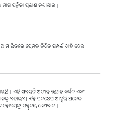
 ମାସ ପତ୍ରିକା ପ୍ରକାଶ କରାଯାଉ |
ଆମ ଭିତରେ ପ୍ରେମର ନିବିଡ ସମ୍ପର୍କ ବାନ୍ଧି ହେଇ
ାଉଛି | ଏହି ଖବରଟି ଅତ୍ୟନ୍ତ ଉତ୍ସାହ ବର୍ଦ୍ଧକ ଏବଂ
୍ମାନକୁ ବଢାଇବ| ଏହି ପଦକ୍ଷେପ ଆହୁରି ଅନେକ
ଦକ ମହୋଦୟଙ୍କୁ ସହୃଦୟ ଧନ୍ୟବାଦ |