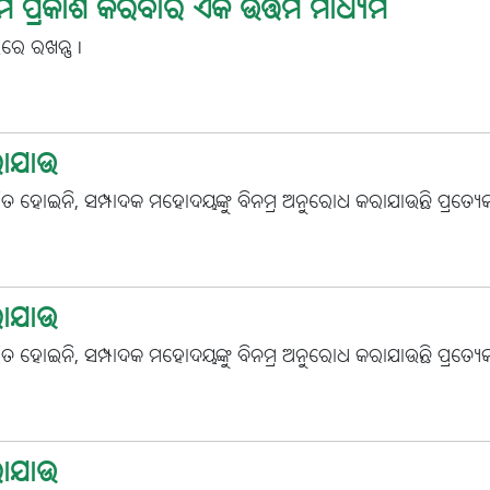
ପ୍ରେମ ପ୍ରକାଶ କରିବାର ଏକ ଉତ୍ତମ ମାଧ୍ୟମ
ଲରେ ରଖନ୍ତୁ l
ରାଯାଉ
କାଶିତ ହୋଇନି, ସମ୍ପାଦକ ମହୋଦୟଙ୍କୁ ବିନମ୍ର ଅନୁରୋଧ କରାଯାଉଛି ପ୍ରତ୍ୟେକ
ରାଯାଉ
କାଶିତ ହୋଇନି, ସମ୍ପାଦକ ମହୋଦୟଙ୍କୁ ବିନମ୍ର ଅନୁରୋଧ କରାଯାଉଛି ପ୍ରତ୍ୟେକ
ରାଯାଉ