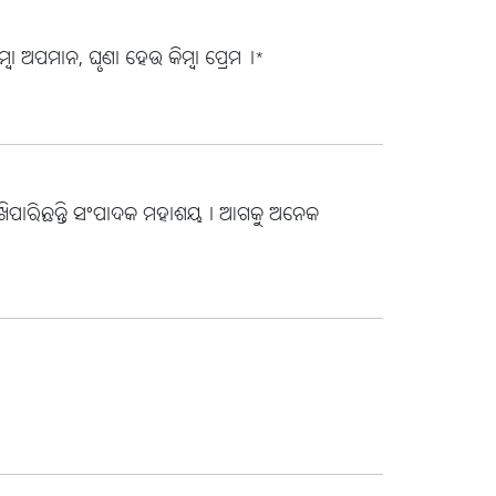
ା ଅପମାନ, ଘୃଣା ହେଉ କିମ୍ବା ପ୍ରେମ।*
 ରଖିପାରିଛନ୍ତି ସଂପାଦକ ମହାଶୟ। ଆଗକୁ ଅନେକ