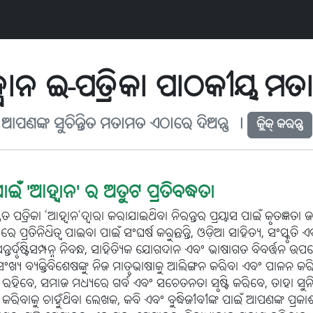
ବାନ ଇ-ପତ୍ରିକା ପାଠକୀୟ ମ
ଆପଣଙ୍କ ସୁଚିନ୍ତିତ ମତାମତ ଏଠାରେ ଦିଅନ୍ତୁ ୤
କ୍ଲିକ୍ କରନ୍ତୁ
ଇଁ 'ଆହ୍ୱାନ' ର ଅତୁଟ ପ୍ରତିବଦ୍ଧତା
ିତ ପତ୍ରିକା ‘ଆହ୍ୱାନ‘ଦ୍ୱାରା କରାଯାଇଥିବା ନିରନ୍ତର ପ୍ରୟାସ ପାଇଁ କୃତଜ୍ଞତା
େ ପ୍ରତିନିଧିତ୍ୱ ପାଇବା ପାଇଁ ସଂଘର୍ଷ କରୁଛନ୍ତି, ଓଡ଼ିଆ ସାହିତ୍ୟ, ସଂସ୍କୃ
୍ତର୍ଦୃଷ୍ଟିସମ୍ପନ୍ନ ନିବନ୍ଧ, ସାହିତ୍ୟିକ ଯୋଗଦାନ ଏବଂ ଭାଷାଗତ ବିବର୍ତ୍
ଂଖ୍ୟ ବ୍ୟକ୍ତିବିଶେଷଙ୍କୁ ନିଜ ମାତୃଭାଷାକୁ ଆଲିଙ୍ଗନ କରିବା ଏବଂ ପାଳନ କରି
େ, ସମାଜ ମଧ୍ୟରେ ଗର୍ବ ଏବଂ ସଚେତନତା ସୃଷ୍ଟି କରିବେ, ତାହା ସୁନିଶ୍ଚିତ କ
କରିବାକୁ ଚାହୁଁଥିବା ଲେଖକ, କବି ଏବଂ ବୁଦ୍ଧିଜୀବୀଙ୍କ ପାଇଁ ଆପଣଙ୍କ ପ୍ରକ