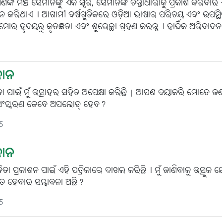
ଙ୍କ ମଞ୍ଚ ସେମାନଙ୍କୁ ଏକ ସ୍ୱର, ସେମାନଙ୍କ ଚିନ୍ତାଧାରାକୁ ପ୍ରକାଶ କରିବାର
ଦାନ କରିଥାଏ। ଆଗାମୀ ବର୍ଷଗୁଡିକରେ ଓଡ଼ିଆ ଭାଷାର ପରିଚୟ ଏବଂ ଉପସ୍ଥିତ
ହୃଦୟରୁ କୃତଜ୍ଞତା ଏବଂ ଶୁଭେଚ୍ଛା ଗ୍ରହଣ କରନ୍ତୁ। ହାର୍ଦ୍ଦିକ ଅଭିବାଦ
ଧାନ
ା ପାଇଁ ମୁଁ ଉତ୍ସାହର ସହିତ ଅପେକ୍ଷା କରିଛି | ଆପଣ ଦୟାକରି ମୋତେ ଜଣ
୦୨୫ ସଂସ୍କରଣ କେବେ ଅପଲୋଡ୍ ହେବ?
5
ଧାନ
କବିତା ପ୍ରକାଶନ ପାଇଁ ଏହି ପତ୍ରିକାରେ ଦାଖଲ କରିଛି। ମୁଁ ଜାଣିବାକୁ ଉତ୍ସୁକ
ଶିତ ହେବାର ସମ୍ଭାବନା ଅଛି?
5