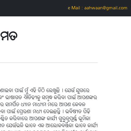
e-Mail : aahwaan@gmail.com
ତାମତ
 ଜଣାଇବା ପାଇଁ ମୁଁ ଏହି ଚିଠି ଲେଖୁଛି। ଯେଉଁ ଯୁଗରେ
ତି ଏବଂ ଭାଷାଗତ ଐତିହ୍ୟକୁ ସମୃଦ୍ଧ କରିବା ପାଇଁ ଆପଣଙ୍କର
ତନ ଉପରେ ସମର୍ପିତ ଧ୍ୟାନ ମାଧ୍ୟମ ମରେ ଆପଣ କେବଳ
ବା ପାଇଁ ପ୍ରେରଣା ମଧ୍ୟ ଦେଇଛନ୍ତି। ଭବିଷ୍ୟତ ପିଢ଼ି
ରିବାରେ ଆପଣଙ୍କ କାର୍ଯ୍ୟ ଗୁରୁତ୍ୱପୂର୍ଣ୍ଣ ଭୂମିକା
ାଶନ ଯେଉଁଭଳି ଭାବେ ଏକ ଆଲୋକବର୍ତ୍ତିକା ଭାବେ କାର୍ଯ୍ୟ