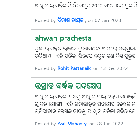
ଆହ୍ୱାନ ଇ ପତ୍ରିକାଟି ଡିସେମ୍ବର-2022 ସଂଖ୍ୟାରେ ପ୍ର
Posted by
ବିକାଶ ନାୟକ
, on 07 Jan 2023
ahwan prachesta
ଶ୍ରଦ୍ଧା ର ସହିତ ଭାବନା କୁ ଆପଣଙ୍କ ଆଗରେ ପରିପ୍ରକାଶ
ରହିଥାଏ। ଏହି ପ୍ରତିକା ଭିତରେ ବହୁତ ଜଣ ବିଜ୍ଞ ପୁରୁଷ 
Posted by
Rohit Pattanaik
, on 13 Dec 2022
ଉତ୍ସାହ ବର୍ଦ୍ଧକ ପଦକ୍ଷେପ
ଆହ୍ୱାନ ଇ ପତ୍ରିକା ପକ୍ଷରୁ ଆହ୍ୱାନ ପାଇଁ ଲେଖା ପଠାଉଥିବ
ସ୍ୱାଗତ ଯୋଗ୍ୟ |ଏହି ସକାରାତ୍ମକ ପଦକ୍ଷେପ ଲେଖକ ମ
ପ୍ରତିଭାବାନ ଲେଖକ ମାନଙ୍କୁ ଆହ୍ୱାନ ପତ୍ରିକା ସହିତ ଯ
Posted by
Asit Mohanty
, on 28 Jun 2022