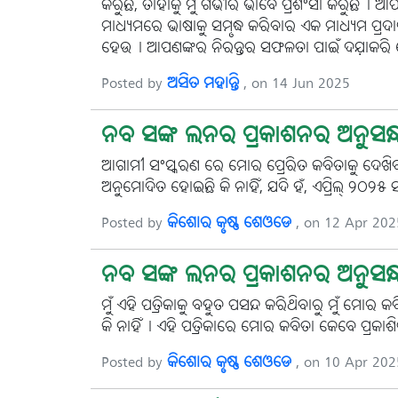
କରୁଛି, ତାହାକୁ ମୁଁ ଗଭୀର ଭାବେ ପ୍ରଶଂସା କରୁଛି। ଆପଣ
ମାଧ୍ୟମରେ ଭାଷାକୁ ସମୃଦ୍ଧ କରିବାର ଏକ ମାଧ୍ୟମ ପ୍ର
ହେଉ। ଆପଣଙ୍କର ନିରନ୍ତର ସଫଳତା ପାଇଁ ଦଯ଼ାକରି ମୋର 
Posted by
ଅସିତ ମହାନ୍ତି
, on 14 Jun 2025
ନବ ସଙ୍କ ଲନର ପ୍ରକାଶନର ଅନୁସନ୍
ଆଗାମୀ ସଂସ୍କରଣ ରେ ମୋର ପ୍ରେରିତ କବିତାକୁ ଦେଖିବ
ଅନୁମୋଦିତ ହୋଇଛି କି ନାହିଁ, ଯଦି ହଁ, ଏପ୍ରିଲ୍ ୨
Posted by
କିଶୋର କୃଷ୍ଣ ଶେଓଡେ
, on 12 Apr 202
ନବ ସଙ୍କ ଲନର ପ୍ରକାଶନର ଅନୁସନ୍
ମୁଁ ଏହି ପତ୍ରିକାକୁ ବହୁତ ପସନ୍ଦ କରିଥିବାରୁ ମୁଁ ମୋର 
କି ନାହିଁ। ଏହି ପତ୍ରିକାରେ ମୋର କବିତା କେବେ ପ୍ରକା
Posted by
କିଶୋର କୃଷ୍ଣ ଶେଓଡେ
, on 10 Apr 202