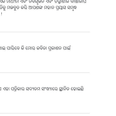
 ଏକ ମାଧ୍ୟମ ଏବଂ ନବସୃଜନ ଏବଂ ଚିନ୍ତାଶୀଳ ବାର୍ତ୍ତାଳାପ
ିକୁ ମଜବୁତ କରି ଆପଣଙ୍କ ମହାନ ପ୍ରୟାସ ସମୃଦ୍ଧ
ନ!
ାଇ ପାରିବେ କି ମୋର କବିତା ପ୍ରକାଶନ ପାଇଁ
 ଯେ ଏହା ପତ୍ରିକାର ସଦ୍ୟତମ ସଂଖ୍ୟାରେ ସ୍ଥାନିତ ହୋଇଛି