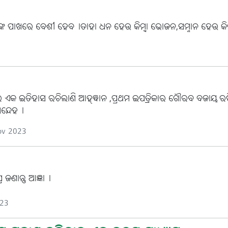
ଣଙ୍କ ପାଖରେ ବେଶୀ ହେବ।ତାହା ଧନ ହେଉ କିମ୍ବା ଭୋଜନ,ସମ୍ନାନ ହେଉ କିମ୍ବ
େତ୍ରରେ ଏକ ଇତିହାସ ରଚିଲାଣି ଆହ୍ଵାନ ,ପ୍ରଥମ ଇପତ୍ରିକାର ଗୌରବ ବଜାୟ
ସନ୍ଦେହ।
ov 2023
ଜଣାନ୍ତୁ ଆଜ୍ଞା।
023