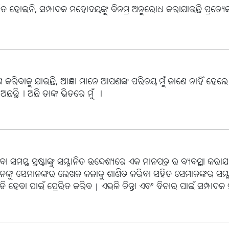
କାଶିତ ହୋଇନି, ସମ୍ପାଦକ ମହୋଦୟଙ୍କୁ ବିନମ୍ର ଅନୁରୋଧ କରାଯାଉଛି ପ୍ରତ୍ୟେକ
 କରିବାକୁ ଯାଉଛି, ଆଜ୍ଞା ମାନେ ଆପଣଙ୍କ ପରିଚୟ ମୁଁ ଜାଣେ ନାହିଁ ହେଲେ 
ଅଛନ୍ତି। ଅଛି ତାଙ୍କ ଭିତରେ ମୁଁ ।
ା ସମସ୍ତ ସ୍ରଷ୍ଟାଙ୍କୁ ସମ୍ମାନିତ ଉଦ୍ଦେଶ୍ୟରେ ଏକ ମାନପତ୍ର ର ବ୍ୟବସ୍ଥା କରାଯ
ାନଙ୍କୁ ସେମାନଙ୍କର ଲେଖନ କଳାକୁ ଶାଣିତ କରିବା ସହିତ ସେମାନଙ୍କର ସମ
ୋଡି ହେବା ପାଇଁ ପ୍ରେରିତ କରିବ | ଏଭଳି ଚିନ୍ତା ଏବଂ ବିଚାର ପାଇଁ ସମ୍ପା