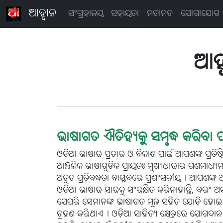
ଆହ୍ବାନ
ସଂଗ୍ରହାଳୟ
ସହାୟତା
ମତାମତ
ଯୋଗାଯୋଗ
ଆହ୍
ଭାଷାଗତ ଐତିହ୍ୟକୁ ସମୃଦ୍ଧ କରିବା ପା
ଓଡ଼ିଆ ଭାଷାର ପ୍ରଚାର ଓ ବିକାଶ ପାଇଁ ଆପଣଙ୍କ ପ୍ରତିଷ୍ଠ
ଆଞ୍ଚଳିକ ଭାଷାଗୁଡ଼ିକ ପ୍ରାୟତଃ ମୁଖ୍ୟଧାରାର ଗଣମାଧ୍ୟମର
ଅତୁଟ ପ୍ରତିବଦ୍ଧତା ବାସ୍ତବରେ ପ୍ରଶଂସନୀୟ। ଆପଣଙ୍କ ଅନ
ଓଡ଼ିଆ ଭାଷାର ସାରକୁ ସଂରକ୍ଷିତ କରିନାହାନ୍ତି, ବରଂ ଅସ
ଯେପରି ସେମାନଙ୍କ ଭାଷାଗତ ମୂଳ ସହିତ ଯୋଡ଼ି ହୋଇ ରହିବ
ଗ୍ରହଣ କରିଥାଏ। ଓଡ଼ିଆ ସାହିତ୍ୟ କ୍ଷେତ୍ରରେ ଯୋଗଦାନ 