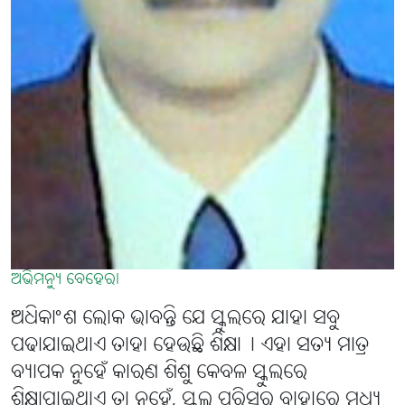
ଅଭିମନ୍ୟୁ ବେହେରା
ଅଧିକାଂଶ ଲୋକ ଭାବନ୍ତି ଯେ ସ୍କୁଲରେ ଯାହା ସବୁ
ପଢାଯାଇଥାଏ ତାହା ହେଉଛି ଶିକ୍ଷା୤ ଏହା ସତ୍ୟ ମାତ୍ର
ବ୍ୟାପକ ନୁହେଁ କାରଣ ଶିଶୁ କେବଳ ସ୍କୁଲରେ
ଶିକ୍ଷାପାଇଥାଏ ତା ନୁହେଁ, ସ୍କୁଲ ପରିସର ବାହାରେ ମଧ୍ୟ