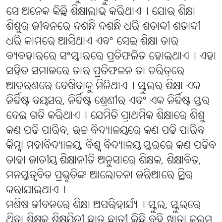
ସେ ଅନେକ କିଛି ଶିକ୍ଷାଲାଭ କରିଥାଏ୤ ଯୋଉ ଶିକ୍ଷା
ଶିଶୁର ଜୀବନରେ ଦଶନ୍ଧି ଦଶନ୍ଧି ଧରି ଶତାବ୍ଦୀ ଶତାବ୍ଦୀ
ଧରି କାମରେ ଆସିଥାଏ ଏବଂ ସେଇ ଶିକ୍ଷା ତାର
ବ୍ୟବହାରରେ ସଂସ୍କାରରେ ପ୍ରତିଫଳିତ ହୋଇଥାଏ୤ ଏହା
ସହିତ ସମାଜରେ ତାର ପ୍ରତିଫଳନ ତା ଚରିତ୍ରରେ
ଆଚରଣରେ ଦେଖିବାକୁ ମିଳିଥାଏ୤ ସ୍କୁଲର ଶିକ୍ଷା ଏକ
ନିର୍ବ୍ଦିଷ୍ଟ ବୟସର, ନିର୍ବ୍ଦିଷ୍ଟ ଶ୍ରେଣୀର ଏବଂ ଏକ ନିର୍ବ୍ଦିଷ୍ଟ ସ୍ତର
ଦେଇ ଗତି କରିଥାଏ୤ ଯେମିତି ପ୍ରାଥମିକ ଶିକ୍ଷାରେ ଶିଶୁ
କଣ ପଢି ପାରିବ, ଉଚ୍ଚ ବିଦ୍ୟାଳୟରେ କଣ ପଢି ପାରିବ
କିମ୍ବା ମହାବିଦ୍ୟାଳୟ, ବିଶ୍ୱ ବିଦ୍ୟାଳୟ ସ୍ତରରେ କଣ ପଢିବ
ତାହା ଜାତୀୟ ଶିକ୍ଷାନୀତି ଅନୁସାରେ ଶିକ୍ଷକ, ଶିକ୍ଷାବିତ,
ମନସ୍ତତ୍ୱବିତ ପ୍ରଭୃତିଙ୍କ ଆଲୋଚନା ଜରିଆରେ ସ୍ଥିର
କରାଯାଇଥାଏ୤
ମଣିଷ ଜୀବନରେ ଶିକ୍ଷା ଅପରିହାର୍ଯ୍ୟ୤ ସ୍କୁଲ, ସ୍କୁଲରେ
ଥିବା ଶିକ୍ଷକ ଶିକ୍ଷୟିତ୍ରୀ ଛାତ୍ର ଛାତ୍ରୀ କିଛି ବହି ଖାତା କଲମ