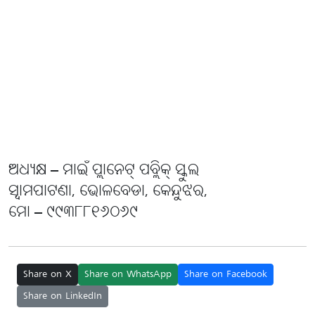
ଅଧ୍ୟକ୍ଷ – ମାଇଁ ପ୍ଲାନେଟ୍ ପବ୍ଲିକ୍ ସ୍କୁଲ
ସ୍ୱାମପାଟଣା, ଭୋଳବେଡା, କେନ୍ଦୁଝର,
ମୋ – ୯୯୩୮୮୧୬୦୬୯
Share on X
Share on WhatsApp
Share on Facebook
Share on LinkedIn