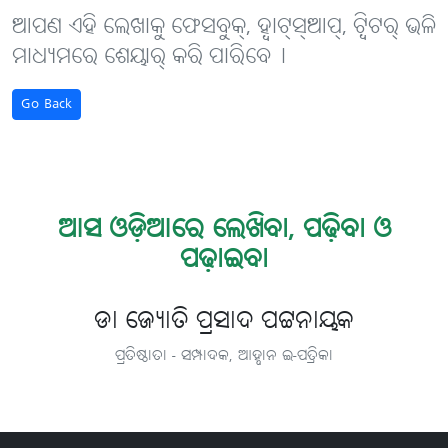
ଆପଣ ଏହି ଲେଖାକୁ ଫେସବୁକ୍, ହ୍ବାଟ୍‌ସ୍‌ଆପ୍, ଟ୍ବିଟର୍ ଭଳି
ମାଧ୍ୟମରେ ଶେୟାର୍ କରି ପାରିବେ୤
Go Back
ଆସ ଓଡ଼ିଆରେ ଲେଖିବା, ପଢ଼ିବା ଓ
ପଢ଼ାଇବା
ଡା ଜ୍ୟୋତି ପ୍ରସାଦ ପଟ୍ଟନାୟକ
ପ୍ରତିଷ୍ଠାତା - ସମ୍ପାଦକ, ଆହ୍ବାନ ଇ-ପତ୍ରିକା