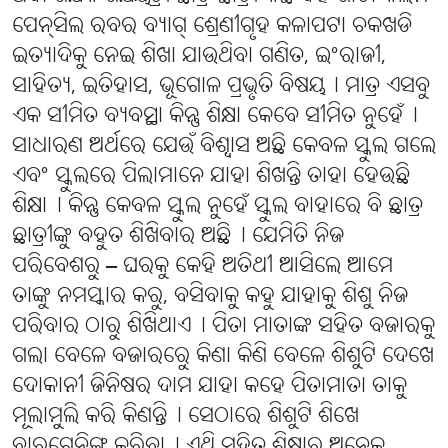
ପେନ୍ସିଲ ରବର ବ୍ୟାଗ୍ ଶ୍ରେଣୀଗୃହ କଳାପଟା ଚକଖଡି
ଇତ୍ୟାଦିକୁ ନେଇ ଶିଖା ଯାଉଥିବା ଗଣିତ, ଇଂରାଜୀ,
ସାହିତ୍ୟ, ଇତିହାସ, ଭୂଗୋଳ ପ୍ରଭୃତି ବିଷୟ୤ ମାତ୍ର ଏସବୁ
ଏକ ସୀମିତ ବ୍ୟବସ୍ଥା କିନ୍ତୁ ଶିକ୍ଷା କେବେ ସୀମିତ ନୁହେଁ୤
ସାଧାରଣ ଅର୍ଥରେ ଯେଉଁ ବିଶ୍ୱାସ ଅଛି କେବଳ ସ୍କୁଲ ଗଲେ
ଏବଂ ସ୍କୁଲରେ ପିଲାମାନେ ଯାହା ଶିଖନ୍ତି ତାହା ହେଉଛି
ଶିକ୍ଷା୤ କିନ୍ତୁ କେବଳ ସ୍କୁଲ ନୁହେଁ ସ୍କୁଲ ବାହାରେ ବି ଛାତ୍ର
ଛାତ୍ରୀଙ୍କୁ ବହୁତ ଶିଖିବାର ଅଛି୤ ଯେମିତି ନିଜ
ପରିବେଶରୁ – ଘରକୁ କେହି ଅତିଥୀ ଆସିଲେ ଆମେ
ତାଙ୍କୁ ନମସ୍କାର କରୁ, ବସିବାକୁ କହୁ ଯାହାକୁ ଶିଶୁ ନିଜ
ପରିବାର ଠାରୁ ଶିଖିଥାଏ୤ ପିତା ମାତାଙ୍କ ସହିତ ବଜାରକୁ
ଗଲା ବେଳେ ବଜାରରେୁ କିଣା କିଣି ବେଳେ ଶିଶୁଟି ଦେଖେ
ଦୋକାନୀ ଜିନିଷର ଦାମ ଯାହା କହେ ପିତାମାତା ତାକୁ
ମୂଲାମୁଲି କରି କିଣନ୍ତି୤ ସେଠାରେ ଶିଶୁଟି ଶିଖେ
ବାରଗେନିଙ୍ଗ କରିବା୤ ଏଥି ସହିତ ଶିକ୍ଷାର ଅନେକ