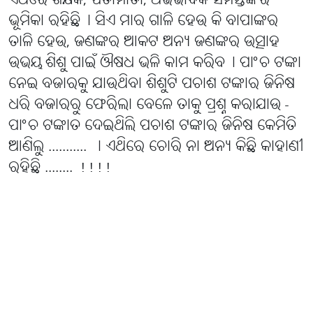
ଏଥିରେ ଶିକ୍ଷକ, ପିତାମାତା, ଅଭିଭାବକ ସମସ୍ତଙ୍କର
ଭୂମିକା ରହିଛି୤ ସିଏ ମାର ଗାଳି ହେଉ କି ବାପାଙ୍କର
ତାଳି ହେଉ, ଜଣଙ୍କର ଆକଟ ଅନ୍ୟ ଜଣଙ୍କର ଉତ୍ସାହ
ଉଭୟ ଶିଶୁ ପାଇଁ ଔଷଧ ଭଳି କାମ କରିବ୤ ପାଂଚ ଟଙ୍କା
ନେଇ ବଜାରକୁ ଯାଉଥିବା ଶିଶୁଟି ପଚାଶ ଟଙ୍କାର ଜିନିଷ
ଧରି ବଜାରରୁ ଫେରିଲା ବେଳେ ତାକୁ ପ୍ରଶ୍ନ କରାଯାଉ -
ପାଂଚ ଟଙ୍କାତ ଦେଇଥିଲି ପଚାଶ ଟଙ୍କାର ଜିନିଷ କେମିତି
ଆଣିଲୁ ........... । ଏଥିରେ ଚୋରି ନା ଅନ୍ୟ କିଛି କାହାଣୀ
ରହିଛି ........ !!!!