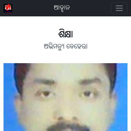
ଆହ୍ବାନ
ଶିକ୍ଷା
ଅଭିମନ୍ୟୁ ବେହେରା