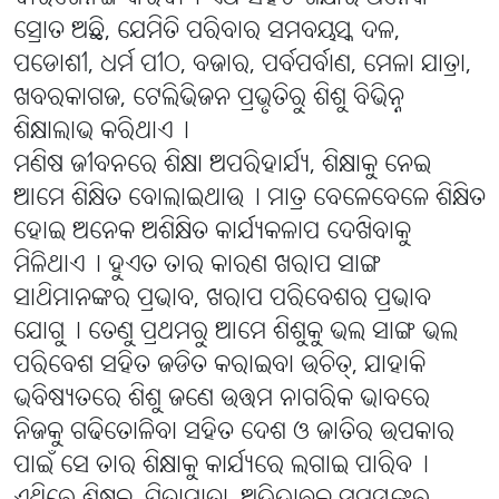
ସ୍ରୋତ ଅଛି, ଯେମିତି ପରିବାର ସମବୟସ୍କ ଦଳ,
ପଡୋଶୀ, ଧର୍ମ ପୀଠ, ବଜାର, ପର୍ବପର୍ବାଣ, ମେଳା ଯାତ୍ରା,
ଖବରକାଗଜ, ଟେଲିଭିଜନ ପ୍ରଭୃତିରୁ ଶିଶୁ ବିଭିନ୍ନ
ଶିକ୍ଷାଲାଭ କରିଥାଏ୤
ମଣିଷ ଜୀବନରେ ଶିକ୍ଷା ଅପରିହାର୍ଯ୍ୟ, ଶିକ୍ଷାକୁ ନେଇ
ଆମେ ଶିକ୍ଷିତ ବୋଲାଇଥାଉ୤ ମାତ୍ର ବେଳେବେଳେ ଶିକ୍ଷିତ
ହୋଇ ଅନେକ ଅଶିକ୍ଷିତ କାର୍ଯ୍ୟକଳାପ ଦେଖିବାକୁ
ମିଳିଥାଏ୤ ହୁଏତ ତାର କାରଣ ଖରାପ ସାଙ୍ଗ
ସାଥିମାନଙ୍କର ପ୍ରଭାବ, ଖରାପ ପରିବେଶର ପ୍ରଭାବ
ଯୋଗୁ୤ ତେଣୁ ପ୍ରଥମରୁ ଆମେ ଶିଶୁକୁ ଭଲ ସାଙ୍ଗ ଭଲ
ପରିବେଶ ସହିତ ଜଡିତ କରାଇବା ଉଚିତ୍, ଯାହାକି
ଭବିଷ୍ୟତରେ ଶିଶୁ ଜଣେ ଉତ୍ତମ ନାଗରିକ ଭାବରେ
ନିଜକୁ ଗଢିତୋଳିବା ସହିତ ଦେଶ ଓ ଜାତିର ଉପକାର
ପାଇଁ ସେ ତାର ଶିକ୍ଷାକୁ କାର୍ଯ୍ୟରେ ଲଗାଇ ପାରିବ୤