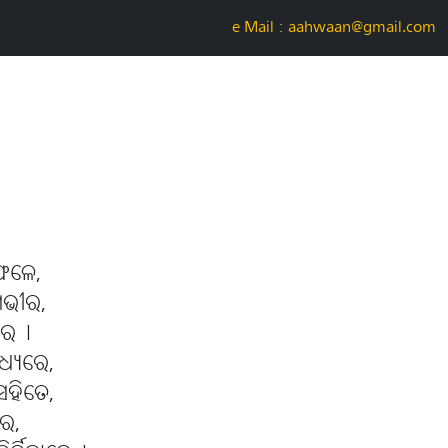
e-Mail : aahwaan@gmail.com
ଫଳେ,
 ଗଭୀର,
୍ଦିର୤
ମଧ୍ୟରେ,
 ସହିତେ,
େ,