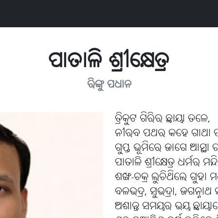
ପାତାଳି ଶ୍ରୀକ୍ଷେତ୍ର
ରିଙ୍କୁ ପଧାନ
ତ୍ରିକୁଟ ଗିରିର ଛାୟା ତଳେ,
ନୀରବ ପଥର କହେ ଗାଥା 
ଗୁପ୍ତ ଭୂମିରେ ଜାଗେ ଆସ୍ଥା
ପାତାଳି ଶ୍ରୀକ୍ଷେତ୍ର ଧର୍ମର ମନ
ଶଙ୍ଖ-ଚକ୍ର ଲୁଚିଥିଲେ ଗୁହା 
ବଳଭଦ୍ର, ସୁଭଦ୍ରା, ଜଗନ୍ନାଥ
ଅଶାନ୍ତ ସମୟର ଭୟ ଛାୟାର