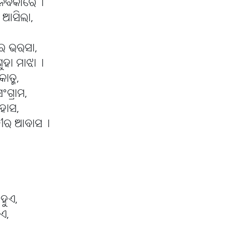
ିର୍ବିକାରେ୤
 ଆସିଲା,
େ ଭରସା,
 ଗୁହା ମାଝା୤
ାତ୍ମ,
ଗ୍ରାମ,
ହାସ,
ଦୀର ଆବାସ୤
ହୁଏ,
ୁଏ,