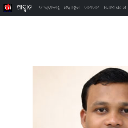
ଆହ୍ବାନ
ସଂଗ୍ରହାଳୟ
ସହାୟତା
ମତାମତ
ଯୋଗାଯୋଗ