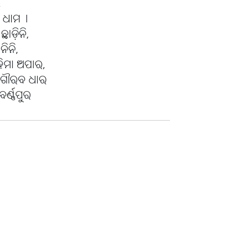
,
ା ଧାମ୤
ାଡ଼ିନି,
ନିନି,
ମହିମା ଅପାର,
ାର ଗୌରବ ଧାର
ବର୍ଣ୍ଣପୁର