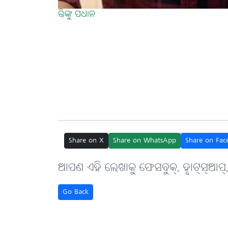
ରିଙ୍କୁ ପଧାନ
Share on X
Share on WhatsApp
Share on Fac
ଆପଣ ଏହି ଲେଖାକୁ ଫେସବୁକ୍, ହ୍ବାଟ୍‌ସ୍‌ଆପ୍
Go Back