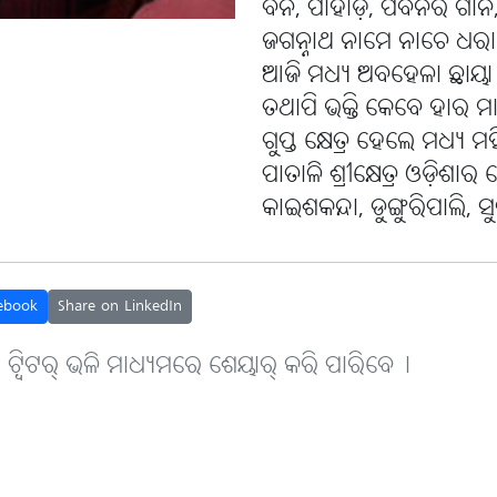
ବନ, ପାହାଡ଼, ପବନର ଗାନ
ଜଗନ୍ନାଥ ନାମେ ନାଚେ ଧର
ଆଜି ମଧ୍ୟ ଅବହେଳା ଛାୟା ଛ
ତଥାପି ଭକ୍ତି କେବେ ହାର ମା
ଗୁପ୍ତ କ୍ଷେତ୍ର ହେଲେ ମଧ୍ୟ 
ପାତାଳି ଶ୍ରୀକ୍ଷେତ୍ର ଓଡ଼ିଶ
କାଇଶକନ୍ଦା, ଡୁଙ୍ଗୁରିପାଲି, ସୁ
ebook
Share on LinkedIn
, ଟ୍ବିଟର୍ ଭଳି ମାଧ୍ୟମରେ ଶେୟାର୍ କରି ପାରିବେ୤