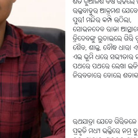
ଶତ ଚୁଆଳିଶ ବର୍ଷ ରହିଲେ ନ
ରକ୍ତବାହୁର ଆକ୍ରମଣ ଯେବେ
ପୁରୀ ମନ୍ଦିର କମ୍ପି ଉଠିଲା,
ସୋଭନଦେବ ରାଜା ଆସ୍ଥାର
ତ୍ରିଦେବଙ୍କୁ ଲୁଚାଇଲେ ଗିରି
ଶୈବ, ଶାକ୍ତ, ବୌଦ୍ଧ ଧାରା ଏକ
ଏଇ ଭୂମି ଧରେ ସଭ୍ୟତାର ସଂ
ପଥରେ ପଥରେ ଲେଖା ଇତି
ନିରବତାରେ ବୋଲେ ଶତାବ୍
ରଥଯାତ୍ରା ଯେବେ ଗିରିତଳେ 
ପ୍ରକୃତି ମଧ୍ୟ ଭକ୍ତିରେ ନମ୍ର ହ