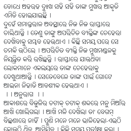
ବୋଧେ ଅହରହ ଦୁଃଖ ସହି ସହି ତାଙ୍କ ମୁଖର ଆକୃତି
ଏମିତି ହୋଇଯାଇଛି୤
ଦୁହେଁ ସମାନ୍ତରାଳ ଅବସ୍ଥାରେ ନିଜ ନିଜ ରାସ୍ତାରେ
ଚାଲିଥାନ୍ତି୤ ତେଣୁ ତାଙ୍କୁ ଅପରିଚିତ ବ୍ୟକ୍ତିଙ୍କ ଚେହେରା
ଦେଖିବାକୁ ସମ୍ଭବ ହେଉଥାଏ୤ କିଛି ସମୟ ପରେ ସେ
ଚମକି ଉଠିଲେ୤ ଅପରିଚିତ ବ୍ୟକ୍ତି ନିଜ ମୁଖମଣ୍ଡଳକୁ
ନିୟନ୍ତ୍ରିତ କରି ରଖିଛନ୍ତି୤ ରାସ୍ତାରେ ଯାଉଥିବା
ଲୋକମାନେ ଏକଲୟରେ ତାଙ୍କ ଚେହେରାକୁ
ଦେଖୁଥାଆନ୍ତି୤ ସେତେବେଳେ ତାଙ୍କ ପାଇଁ ଗୋଟେ
ଆଇନା ନିହାତି ଆବଶ୍ୟକ ହେଉଥାଏ୤
।। ଅନୁରାଗ ।।
ଆକାଶରେ ବିଜୁଳିର ଚଟାକ୍ ଚଟାକ୍ ଶବ୍ଦରେ ମନୁ ମିଆଁର
ଆଖି ଖୋଲିଗଲା୤ ଆଖି ମଳି ଦେଖିଲା ତା' ବେଗମ୍
ବିଛଣାରେ ନାହିଁ୤ ପୁଣି ମନେ ମନେ ଭାଳିହେଲା-ଏଇଠି
କୋଉଠି ଥିବ, ଆସିଯିବ୤ କିଛି ସମୟ ପ୍ରତୀକ୍ଷା କଲା୤