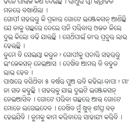
ହଳେ ପାଉଁଜି କିଣି ଦେଇଛି୤ ରାଧୁର ସ୍ତ୍ରୀ ଉତ୍ସାହିତ
ମନରେ ବଖାଣିଲା୤
ଗୋପୀ ସହରରୁ କି ପ୍ରକାର ଗୋଟେ ଇଞ୍ଜେକସନ୍ ଆଣିଛି
ଯେ ତାକୁ ଗଛରେ ଦେଲେ ପନି ପରିବାର ଓଜନ କିଲେ
ଦୁଇ କିଲୋ ବଢି ଯାଉଛି୤ ସେଥିପାଇଁ ତା'ର ପ୍ରଚୁର ଲାଭ
ହେଉଛି୤
ତୁମେ ବି ସେଇୟା କରୁନ! ଗୋପୀକୁ ପଚାରି ସହରରୁ
ଇଂଜେକସନ୍ ନେଇଆସ୤ ଦେଖିବ ଆମର ବି ବହୁତ
ଲାଭ ହେବ୤
ପାଖରେ ବସିଥିବା ୫ ବର୍ଷର ପୁଅ ରବି କହିଲା-ବାପା! ମା'
ନା ସତ କହୁଛି୤ ସହରକୁ ଯାଇ ଦୁଇଟି ଇଞ୍ଜେକସନ୍
ନେଇଆସିବ୤ ଗୋଟେ ପରିବା ଗଛରେ ଆଉ ଗୋଟେ
ମୋତେ ଲଗେଇଦେବ୤ ଦେଖିବ ମୁଁ ଖୁବ୍ ଶୀଘ୍ର ବଡ଼
ହେଇଯିବି୤ ତୁମକୁ କାମ କରିବାରେ ସାହାଯ୍ୟ କରିବି୤