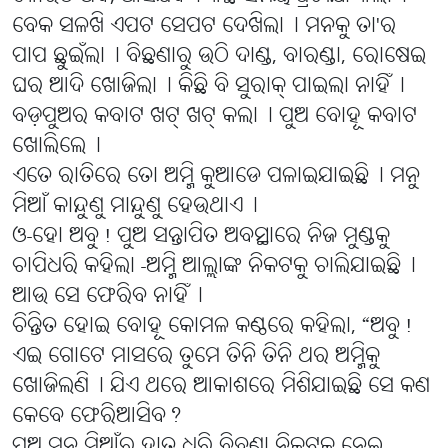
ବେକ ସଳଖି ଏପଟ ସେପଟ ଦେଖିଲା୤ ମନକୁ ତା'ର
ପାପ ଛୁଇଁଲା୤ ବିଛଣାରୁ ଉଠି ଦାଣ୍ଡ, ବାରଣ୍ଡା, ରୋଷେଇ
ଘର ଆଦି ଖୋଜିଲା୤ କିଛି ବି ସୁରାକ୍ ପାଇଲା ନାହିଁ୤
ବଡ଼ପୁଅର କବାଟ ଖଟ୍ ଖଟ୍ କଲା୤ ପୁଅ ବୋହୂ କବାଟ
ଖୋଲିଲେ୤
ଏତେ ରାତିରେ ତୋ ଅମ୍ମି କୁଆଡେ ପଳାଇଯାଇଛି୤ ମନୁ
ମିଆଁ କାନ୍ଦୁଣୁ ମାନ୍ଦୁଣୁ ହେଉଥାଏ୤
ଓ-ହୋ ଅବୁ! ପୁଅ ସନ୍ତାପିତ ଅବସ୍ଥାରେ ନିଜ ମୁଣ୍ଡକୁ
ଚାପିଧରି କହିଲା -ଅମ୍ମି ଆଲ୍ଲାଙ୍କ ନିକଟକୁ ଚାଲିଯାଇଛି୤
ଆଉ ସେ ଫେରିବ ନାହିଁ୤
ଚିନ୍ତିତ ହୋଇ ବୋହୂ କୋମଳ କଣ୍ଠରେ କହିଲା, “ଅବୁ!
ଏଇ ଗୋଟେ ମାସରେ ତୁମେ ତିନି ତିନି ଥର ଅମ୍ମିକୁ
ଖୋଜିଲଣି୤ ଯିଏ ଥରେ ଆକାଶରେ ମିଶିଯାଇଛି ସେ କଣ
କେବେ ଫେରିଆସିବ?
ପୁଅ ମନୁ ମିଆଁର ହାତ ଧରି ବିଛଣା ନିକଟକୁ ନେଇ