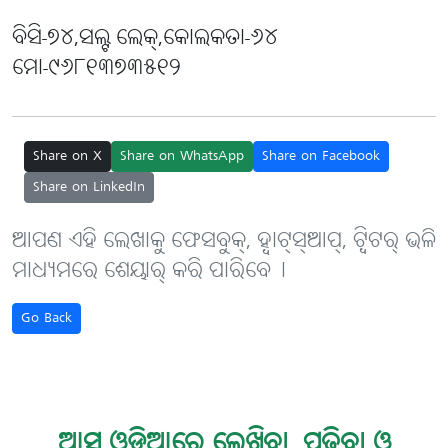
ବିସି-୭୪,ସଲ୍ଟ ଲେକ୍,କୋଲକତା-୬୪
ମୋ-୯୬୮୧୩୭୩୫୧୨
Share on X
Share on WhatsApp
Share on Facebook
Share on LinkedIn
ଆପଣ ଏହି ଲେଖାକୁ ଫେସବୁକ୍, ହ୍ବାଟ୍‌ସ୍‌ଆପ୍, ଟ୍ବିଟର୍ ଭଳି
ମାଧ୍ୟମରେ ଶେୟାର୍ କରି ପାରିବେ୤
Go Back
ଆସ ଓଡ଼ିଆରେ ଲେଖିବା, ପଢ଼ିବା ଓ