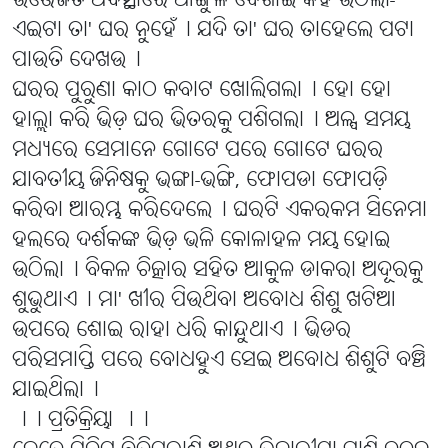
ଉତ୍ତେଜିତ ଅବସ୍ଥାରେ ଆଙ୍ଗୁଳି ଦେଖାଇ କହି ଉଠିଲା-
ଏଇଟା ତା' ଘର ନୁହେଁ୤ ଯଦି ତା' ଘର ତାହେଲେ ପଟା
ପାଉତି ଦେଖଉ୤
ଘରର ପୁରୁଣା କାଠ କବାଟ ଖୋଲିଗଲା୤ ହୋ ହୋ
ହାଲ୍ଲା କରି ଭିଡ଼ ଘର ଭିତରକୁ ପଶିଗଲା୤ ଅଳ୍ପ ସମୟ
ମଧ୍ୟରେ ସେମାନେ ଗୋଟେ ପରେ ଗୋଟେ ଘରର
ଯାବତୀୟ ଜିନିଷକୁ ଭଙ୍ଗା-ଭଙ୍ଗି, ଫୋପଡା ଫୋପଡ଼ି
କରିବା ଆରମ୍ଭ କରିଦେଲେ୤ ଘରଟି ଏକରକମ ସିନେମା
ହଲରେ ଦର୍ଶକଙ୍କ ଭିଡ଼ ଭଳି କୋଳାହଳ ମୟ ହୋଇ
ଉଠିଲା୤ ବିକଳ ଚିତ୍କାର ସହିତ ଆକୁଳ ଡାକରା ଅଦୂରକୁ
ଶୁଭୁଥାଏ୤ ମା' ଖୀର ପିଉଥିବା ଅବୋଧ ଶିଶୁ ଖଟିଆ
ଉପରେ ଶୋଇ ରାହା ଧରି କାନ୍ଦୁଥାଏ୤ ଭିଡର
ପରିସମାପ୍ତି ପରେ ବୋଧହୁଏ ସେଇ ଅବୋଧ ଶିଶୁଟି ବଞ୍ଚି
ଯାଇଥିଲା୤
।। ପ୍ରତିକ୍ରିୟା ।।