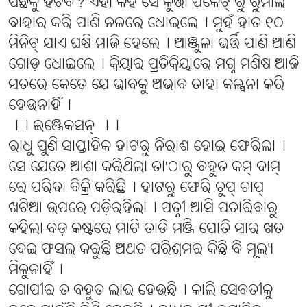
ପଛକୁ ହଟିବି? ଏହା କହି ସେ କୁର୍ତ୍ତା ପକେଟ୍ ରୁ ରୁମାଲ
ବାହାର କରି ପାଣି ନଳରେ ଧୋଇଲେ୤ ମୁହଁ ହାତ ୧୦
ମିନିଟ୍ ଯାଏ ଘଷି ମାଜି ହେଲେ୤ ଆଞ୍ଜୁଳା ଭର୍ତ୍ତି ପାଣି ଆଣି
ଗୋଡ଼ ଧୋଇଲେ୤ କ୍ରିୟାର ପ୍ରତିକ୍ରିୟାରେ ମଗ୍ନ ମଣିଷ ଆଜି
ସତରେ କେତେ ଯେ ଭାବକୁ ଅଭାବ ତାହା କଳ୍ପନା କରି
ହେଉନାହିଁ୤
।। ଇଞ୍ଜେକସନ୍ ।।
ରାଧୁ ପୁଣି ସାପ୍ତାହିକ ହାଟରୁ ନିରାଶ ହୋଇ ଫେରିଲା୤
ସେ ଯେତେ ଆଶା କରିଥିଲା ତା'ଠାରୁ ବହୁତ କମ୍ ଦାମ୍
ରେ ପରିବା ବିକ୍ରି କରିଛି୤ ହାଟରୁ ଫେରି ଚୁପ୍ ଚାପ୍
ଖଟିଆ ଉପରେ ପଡ଼ିରହିଲା୤ ପତ୍ନୀ ଆସି ପଚାରିବାରୁ
କହିଲା-ବଡ଼ କଷ୍ଟରେ ମାଟି ତାଡି ମଞ୍ଜି ପୋତି ସାର ଖତ
ଦେଇ ଫସଲ କରୁଛି ଅଥଚ ପରିଶ୍ରମର କିଛି ବି ମୂଲ୍ୟ
ମିଳୁନାହିଁ୤
ଗୋପୀର ତ ବହୁତ ଲାଭ ହେଉଛି୤ କାଲି ସେବତୀକୁ