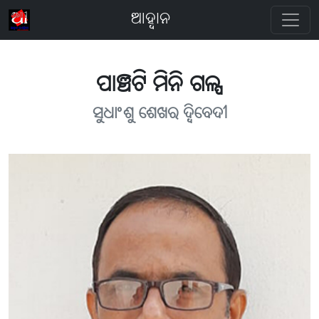
ଆହ୍ବାନ
ପାଞ୍ଚଟି ମିନି ଗଳ୍ପ
ସୁଧାଂଶୁ ଶେଖର ଦ୍ବିବେଦୀ