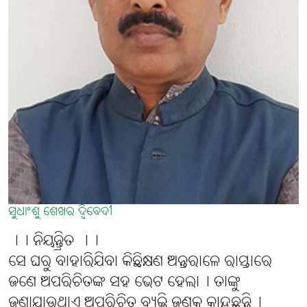
ସୁଧାଂଶୁ ଶେଖର ଦ୍ବିବେଦୀ
।। ନିୟନ୍ତ୍ରିତ ।।
ସେ ଘରୁ ବାହାରିଯିବା କିଛିକ୍ଷଣ ଅନ୍ତରାଳେ ରାସ୍ତାରେ
ଜଣେ ଅପରିଚିତଙ୍କ ସହ ଭେଟ ହେଲା୤ ତାଙ୍କୁ
ଜଣାଯାଉଥାଏ ଅପରିଚିତ ବ୍ୟକ୍ତି ଜଣକ କାନ୍ଦୁଛନ୍ତି୤