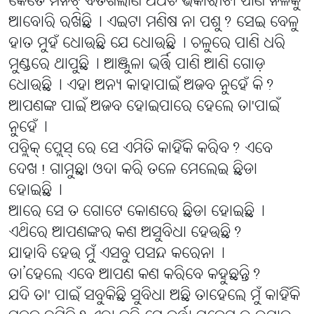
କେତେ ମିନିଟ୍ ବିତିଗଲାଣି ଅଥଚ ଭିକାରୀଟା ପାଣି ନଳକୁ
ଆବୋରି ରଖିଛି୤ ଏଇଟା ମଣିଷ ନା ପଶୁ? ସେଇ ବେଳୁ
ହାତ ମୁହଁ ଧୋଉଛି ଯେ ଧୋଉଛି୤ ଚଳୁରେ ପାଣି ଧରି
ମୁଣ୍ଡରେ ଥାପୁଛି୤ ଆଞ୍ଜୁଳା ଭର୍ତ୍ତି ପାଣି ଆଣି ଗୋଡ଼
ଧୋଉଛି୤ ଏହା ଅନ୍ୟ କାହାପାଇଁ ଅଜବ ନୁହେଁ କି?
ଆପଣଙ୍କ ପାଇଁ ଅଜବ ହୋଇପାରେ ହେଲେ ତା'ପାଇଁ
ନୁହେଁ୤
ପବ୍ଲିକ୍ ପ୍ଲେସ୍ ରେ ସେ ଏମିତି କାହିଁକି କରିବ? ଏବେ
ଦେଖ! ଗାମୁଛା ଓଦା କରି ତଳେ ମେଲେଇ ଛିଡା
ହୋଇଛି୤
ଆରେ ସେ ତ ଗୋଟେ କୋଣରେ ଛିଡା ହୋଇଛି୤
ଏଥିରେ ଆପଣଙ୍କର କଣ ଅସୁବିଧା ହେଉଛି?
ଯାହାବି ହେଉ ମୁଁ ଏସବୁ ପସନ୍ଦ କରେନା୤
ତା’ହେଲେ ଏବେ ଆପଣ କଣ କରିବେ କହୁଛନ୍ତି?
ଯଦି ତା' ପାଇଁ ସବୁକିଛି ସୁବିଧା ଅଛି ତାହେଲେ ମୁଁ କାହିଁକି