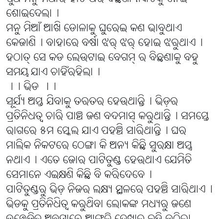
ଶୋଇଦେଲା୤
ମନୁ ମିଆଁ ଆଖି ଡୋଳାକୁ ଘୁରେଇ କଣ ଭାବୁଥାଏ
କେଜାଣି୤ ବାହାରେ ବର୍ଷା ଝର୍ ଝର୍ ହୋଇ ଝରୁଥାଏ୤
ହଠାତ୍ ସେ କଡ ଲେଉଟାଇ ବେଗମ୍ ର ବିଛଣାକୁ ବହୁ
ସମୟ ଯାଏ ଚାହିଁରହିଲା୤
।। ଭିଡ ।।
ସୂର୍ଯ୍ୟ ଅସ୍ତ ଯିବାକୁ ତରତର ହେଉଥାନ୍ତି୤ ଭିଡ଼ର
ପ୍ରତିନିଧତ୍ୱ ଚାରି ପାଞ୍ଚ ଜଣ ବଦମାସ୍ କରୁଥାନ୍ତି୤ ସମସ୍ତେ
ରାଗରେ ୫ମ ସ୍କେଲ ଯାଏ ପହଞ୍ଚି ସାରିଥାନ୍ତି୤ ଘର
ମାଲିକ ନିକଟରେ ଠେଙ୍ଗା କି ଅନ୍ୟ କିଛି ସୁରକ୍ଷା ଅସ୍ତ୍ର
ନଥାଏ୤ ଏତେ ଜୋର ପାଟିତୁଣ୍ଡ ହେଉଥାଏ ଯେମିତି
ସେମାନେ ଏଇକ୍ଷଣି କିଛି ବି କରିଦେବେ୤
ପାଟିତୁଣ୍ଡରୁ ଭିଡ଼ ନିଜର ଲକ୍ଷ୍ୟ ସ୍ଥଳରେ ପହଞ୍ଚି ସାରିଥାଏ୤
ଭିଡକୁ ପ୍ରତିନିଧିତ୍ୱ କରୁଥିବା ଲୋକଙ୍କ ମଧ୍ୟରୁ ଜଣେ