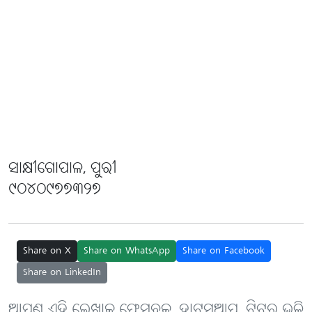
ସାକ୍ଷୀଗୋପାଳ, ପୁରୀ
୯୦୪୦୯୭୭୩୨୭
Share on X
Share on WhatsApp
Share on Facebook
Share on LinkedIn
ଆପଣ ଏହି ଲେଖାକୁ ଫେସବୁକ୍, ହ୍ବାଟ୍‌ସ୍‌ଆପ୍, ଟ୍ବିଟର୍ ଭଳି