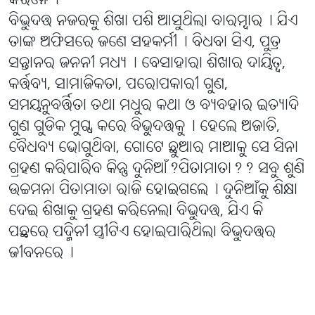
କରିନେ୤
ବିଭୁଦତ୍ତ ନଜରକୁ ଶିଖା ପଶି ଆସୁଥିଲା ବାରମ୍ବାର୤ ଯିଏ
ତାଙ୍କ ଅଫିସରେ ଜଣେ ସହକର୍ମୀ୤ ବିଧବା ସିଏ, ପୁତ୍ର
ସନ୍ତାନର ଜନନୀ ମଧ୍ୟ୤ ବେସାହାରା ଶିଖାର ଦାୟିତ୍ବ,
କର୍ତ୍ତବ୍ୟ, ସାମାଜିକତା, ପରୋପକାରୀ ଗୁଣ,
ସମୟନୁବର୍ତ୍ତିତା ତଥା ମଧୁର କଥା ଓ ବ୍ୟବହାର ଇତ୍ୟାଦି
ଗୁଣ ଗୁଡିକ ମୁଗ୍ଧ କରେ ବିଭୁଦତ୍ତକୁ୤ ହେଲେ ଅଜାତି,
ବୈଧବ୍ୟ ଭୋଗୁଥିବା, ଗୋଟେ ଛୁଆର ମାଆକୁ ସେ ସିନା
ଗ୍ରହଣ କରିପାରିବ କିନ୍ତୁ ଦୁନିଆଁ?ପିତାମାତା?? ସବୁ ଶୁଣି
ଉଚ୍ଚମନା ପିତାମାତା ରାଜି ହୋଇଗଲେ୤ ଦୁନିଆଁକୁ ଶିକ୍ଷା
ଦେଇ ଶିଖାକୁ ଗ୍ରହଣ କରିନେଲା ବିଭୁଦତ୍ତ, ଯିଏ କି
ପଛରେ ପଦ୍ମିନୀ ସ୍ତ୍ରୀଟିଏ ହୋଇପାରିଥିଲା ବିଭୁଦତ୍ତର
ଜୀବନରେ୤