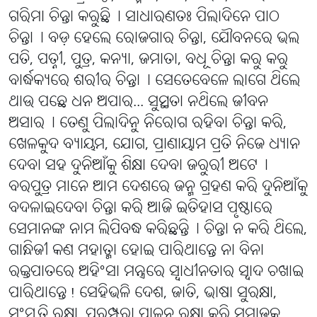
ଗରିମା ଚିନ୍ତା କରୁଛି୤ ସାଧାରଣତଃ ପିଲାଦିନେ ପାଠ
ଚିନ୍ତା୤ ବଡ଼ ହେଲେ ରୋଜଗାର ଚିନ୍ତା, ଯୌବନରେ ଭଲ
ପତି, ପତ୍ନୀ, ପୁତ୍ର, କନ୍ୟା, ଜମାତା, ବଧୂ ଚିନ୍ତା କରୁ କରୁ
ବାର୍ଦ୍ଧକ୍ୟରେ ଶରୀର ଚିନ୍ତା୤ ସେତେବେଳେ ଲାଗେ ଥିଲେ
ଥାଉ ପଛେ ଧନ ଅପାର... ସୁସ୍ଥତା ନଥିଲେ ଜୀବନ
ଅସାର୤ ତେଣୁ ପିଲାଦିନୁ ନିରୋଗ ରହିବା ଚିନ୍ତା କରି,
ଖେଳକୁଦ ବ୍ୟାୟମ, ଯୋଗ, ପ୍ରାଣାୟାମ ପ୍ରତି ନିଜେ ଧ୍ୟାନ
ଦେବା ସହ ଦୁନିଆଁକୁ ଶିକ୍ଷା ଦେବା ଜରୁରୀ ଅଟେ୤
ବରପୁତ୍ର ମାନେ ଆମ ଦେଶରେ ଜନ୍ମ ଗ୍ରହଣ କରି ଦୁନିଆଁକୁ
ବଦଳାଇଦେବା ଚିନ୍ତା କରି ଆଜି ଇତିହାସ ପୃଷ୍ଠାରେ
ସେମାନଙ୍କ ନାମ ଲିପିବଦ୍ଧ କରିଛନ୍ତି୤ ଚିନ୍ତା ନ କରି ଥିଲେ,
ଗାନ୍ଧିଜୀ କଣ ମହାତ୍ମା ହୋଇ ପାରିଥାନ୍ତେ ନା ବିନା
ରକ୍ତପାତରେ ଅହିଂସା ମନ୍ତ୍ରରେ ସ୍ବାଧୀନତାର ସ୍ୱାଦ ଚଖାଇ
ପାରିଥାନ୍ତେ! ସେହିଭଳି ଦେଶ, ଜାତି, ଭାଷା ସୁରକ୍ଷା,
ସଂସ୍କୃତି ରକ୍ଷା, ପରମ୍ପରା ପାଳନ ରକ୍ଷା କରି ସମାଜକୁ