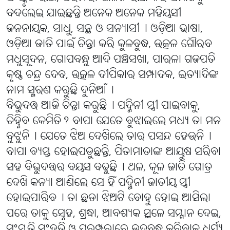
ବଦଲେଇ ଯାଇଛନ୍ତି ଅନେକ ଅନେକ ମହିୟସୀ
ଜନନାୟକ, ସାଧୁ, ସନ୍ଥ ଓ ସନ୍ୟାସୀ୤ ଓଡ଼ିଆ ଭାଷା,
ଓଡ଼ିଆ ଜାତି ପାଇଁ ଚିନ୍ତା କରି କୁଳବୁଦ୍ଧ, ଉତ୍କଳ ଗୌରବ
ମଧୁସୂଦନ, ଗୋପବନ୍ଧୁ ଆଦି ପଞ୍ଚସଖା, ପାରଳା ଗଜପତି
କୃଷ୍ଣ ଚନ୍ଦ୍ର ଦେବ, ଉତ୍କଳ ଦୀପିକାର ସମ୍ପାଦକ, ଇତ୍ୟାଦିଙ୍କ
ନାମ ସ୍ମରଣ କରୁଛି ଦୁନିଆଁ୤
ବିଭୁଦତ୍ତ ଆଜି ଚିନ୍ତା କରୁଛି୤ ପଦ୍ମିନୀ ସ୍ତ୍ରୀ ପାଇବାକୁ,
ଚିହ୍ନିବ କେମିତି? ବାପା ଯେତେ ବୁଝାଇଲେ ମଧ୍ୟ ତା ମନ
ବୁଝୁନି୤ ଯେତେ ଝିଅ ଦେଖିଲେ ତାର ପସନ୍ଦ ହେଉନି୤
ବାପା ବ୍ୟସ୍ତ ହୋଇପଡୁଛନ୍ତି, ପିତାମାତାଙ୍କ ଆୟୁଷ ସରିବା
ସହ ବିଭୁଦତ୍ତର ବୟସ ବଢୁଛି୤ ଥଳ, କୂଳ ଜାତି ଗୋତ୍ର
ଦେଖି କନ୍ୟା ଆଣିଲେ ସେ ହିଁ ପଦ୍ମିନୀ ଜାତୀୟ ସ୍ତ୍ରୀ
ହୋଇପାରିବ୤ ତା ଛଡା ଝିଅଟି ବୋହୁ ହୋଇ ଆସିଲା
ପରେ ତାକୁ ସ୍ନେହ, ଶ୍ରଦ୍ଧା, ଆବଶ୍ୟକ ସ୍ଥଳେ ସମ୍ମାନ ଦେଇ,
ସଂସ୍କୃତି ସଂହତି ଓ ପରମ୍ପରାରେ ଉଦବୁଦ୍ଧ କରିବାକୁ ଧର୍ଯ୍ୟ