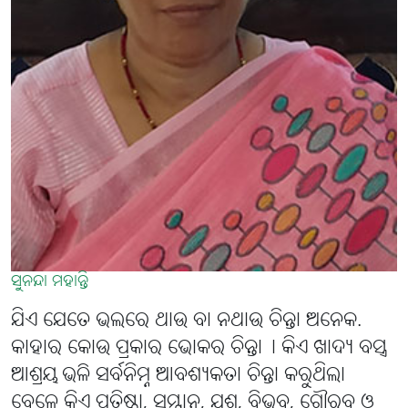
ସୁନନ୍ଦା ମହାନ୍ତି
ଯିଏ ଯେତେ ଭଲରେ ଥାଉ ବା ନଥାଉ ଚିନ୍ତା ଅନେକ.
କାହାର କୋଉ ପ୍ରକାର ଭୋକର ଚିନ୍ତା୤ କିଏ ଖାଦ୍ୟ ବସ୍ତ୍ର
ଆଶ୍ରୟ ଭଳି ସର୍ବନିମ୍ନ ଆବଶ୍ୟକତା ଚିନ୍ତା କରୁଥିଲା
ବେଳେ କିଏ ପ୍ରତିଷ୍ଠା, ସମ୍ମାନ, ଯଶ, ବିଭବ, ଗୌରବ ଓ