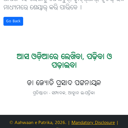
ମାଧ୍ୟମରେ ଶେୟାର୍ କରି ପାରିବେ୤
Go Back
ଆସ ଓଡ଼ିଆରେ ଲେଖିବା, ପଢ଼ିବା ଓ
ପଢ଼ାଇବା
ଡା ଜ୍ୟୋତି ପ୍ରସାଦ ପଟ୍ଟନାୟକ
ପ୍ରତିଷ୍ଠାତା - ସମ୍ପାଦକ, ଆହ୍ବାନ ଇ-ପତ୍ରିକା
© Aahwaan e-Patrika, 2026.
|
Mandatory Disclosure
|