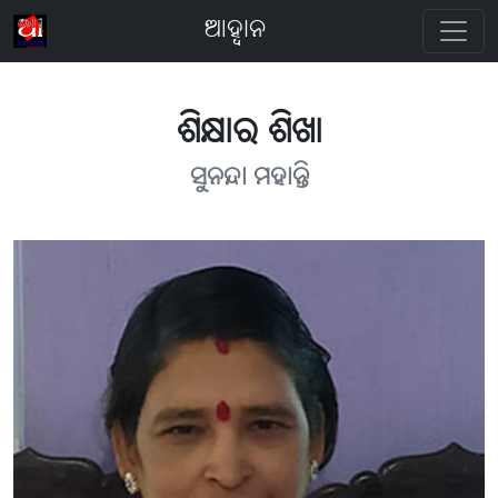
ଆହ୍ବାନ
ଶିକ୍ଷାର ଶିଖା
ସୁନନ୍ଦା ମହାନ୍ତି