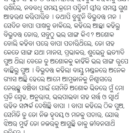
ରଖିଲେ, ନବବଧୂ ସମୟ କ୍ରମେ ପଦ୍ମିନୀ ସ୍ତ୍ରୀର ସମସ୍ତ ଗୁଣ
ଆହରଣ କରିପାରିବ୤ ତଥାପି ବୁଝୁନି ବିଭୁଦତ୍ତ ମନ୤
ସେଦିନ ବାପା ପାଖକୁ ଡାକିଲେ, କହିଲେ ଆଛା କହିଲୁ
ବିଭୁଦତ୍ତ ତୋର, ସବୁଠୁ ଭଲ ସାଙ୍ଗ କିଏ? ଅଶୋକ
ବୋଲି କହିବା ପରେ ବାପା ପଚାରିଥିଲେ, ତୋ ସହ
କେତେ ସାଙ୍ଗ ଯଥା ମାନସ, ପ୍ରଭାକର, ଶୁଭେନ୍ଦୁ ଇତ୍ୟାଦି
ପୁଅ ଥିଲା ବେଳେ ତୁ ଅଶୋକକୁ କାହିଁକି ଭଲ ସାଙ୍ଗ ରୂପେ
ବାଛିଲୁ ପୁଅ୤ ବିଭୁଦତ୍ତ କହିଲା ବାୟୁ ମଣ୍ଡଳରେ ଅନେକ
ଗ୍ୟାସ ଅଛି ହେଲେ ଆମେ ଆମ୍ଳଜାନକୁ ନିଶ୍ୱାସରେ
ନେଉଛୁ ବଞ୍ଚିବା ପାଇଁ ସେମିତି ଅଶୋକ ଭିତରେ ମୁଁ ମୋ
ପ୍ରତି ସ୍ନେହ, ଅନୁରାଗ, ଭଲପାଇବା ସହ ସର୍ତ୍ତ ଓ ସ୍ୱାର୍ଥ
ରହିତ ସମ୍ପର୍କ ଦେଖିଛି ବାପା୤ ବାପା କହିଲେ ଠିକ ପୁଅ,
ସେମିତି ତୁ ତୋ ନିଜ ହୃଦୟ ଓ ମନକୁ ପଚାର, ଯୋଉ
ଝିଅର ମୁହଁ ତୋ ନଜରକୁ ଆସୁଛି ତାକୁ ଜୀବନସାଥି