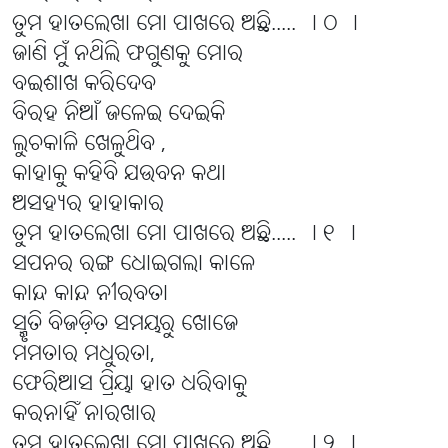
ତୁମ ହାତଲେଖା ମୋ ପାଖରେ ଅଛି..... । ୦ ।
ଜାଣି ମୁଁ ନଥିଲି ଫଗୁଣକୁ ମୋର
ବଇଶାଖ କରିଦେବ
ବିରହ ନିଆଁ ଜଳେଇ ଦେଇକି
ଲୁଚକାଳି ଖେଳୁଥିବ ,
କାହାକୁ କହିବି ଯଉବନ କଥା
ଅସହ୍ୟର ହାହାକାର
ତୁମ ହାତଲେଖା ମୋ ପାଖରେ ଅଛି..... । ୧ ।
ସପନର ରଙ୍ଗ ଧୋଇଗଲା କାଳେ
କାନ୍ଦ କାନ୍ଦ ନୀରବତା
ସ୍ମୃତି ବିଜଡ଼ିତ ସମୟରୁ ଖୋଜେ
ମମତାର ମଧୁରତା,
ଫେରିଆସ ପ୍ରିୟା ହାତ ଧରିବାକୁ
କରନାହିଁ ନାରଖାର
ତୁମ ହାତଲେଖା ମୋ ପାଖରେ ଅଛି..... । ୨ ।