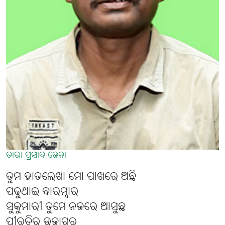
ତାରା ପ୍ରସାଦ ଜେନା
ତୁମ ହାତଲେଖା ମୋ ପାଖରେ ଅଛି
ପଢୁଥାଇ ବାରମ୍ବାର
ସୁକୁମାରୀ ତୁମେ ନଜରେ ଆସୁଛ
ପୀରତିର ଉଜାଗର