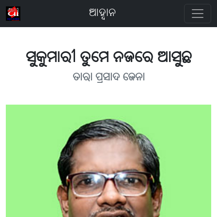
ଆହ୍ବାନ
ସୁକୁମାରୀ ତୁମେ ନଜରେ ଆସୁଛ
ତାରା ପ୍ରସାଦ ଜେନା