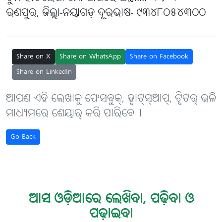
ରଣପୁର, ଜିଲ୍ଲା-ନୟାଗଡ଼ ଦୂରଭାଷ- ୯୩୪୮୦୫୪୩୦୦
Share on X
Share on WhatsApp
Share on Facebook
Share on LinkedIn
ଆପଣ ଏହି ଲେଖାକୁ ଫେସବୁକ୍, ହ୍ବାଟ୍‌ସ୍‌ଆପ୍, ଟ୍ବିଟର୍ ଭଳି
ମାଧ୍ୟମରେ ଶେୟାର୍ କରି ପାରିବେ୤
Go Back
ଆସ ଓଡ଼ିଆରେ ଲେଖିବା, ପଢ଼ିବା ଓ
ପଢ଼ାଇବା