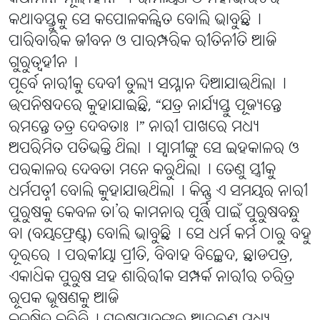
କଥାବସ୍ତୁକୁ ସେ କପୋଳକଳ୍ପିତ ବୋଲି ଭାବୁଛି୤
ପାରିବାରିକ ଜୀବନ ଓ ପାରମ୍ପରିକ ରୀତିନୀତି ଆଜି
ଗୁରୁତ୍ୱହୀନ୤
ପୂର୍ବେ ନାରୀକୁ ଦେବୀ ତୁଲ୍ୟ ସମ୍ମାନ ଦିଆଯାଉଥିଲା୤
ଉପନିଷଦରେ କୁହାଯାଇଛି, “ଯତ୍ର ନାର୍ଯ୍ୟସ୍ତୁ ପୂଜ୍ୟନ୍ତେ
ରମନ୍ତେ ତତ୍ର ଦେବତାଃ୤” ନାରୀ ପାଖରେ ମଧ୍ୟ
ଅପରିମିତ ପତିଭକ୍ତି ଥିଲା୤ ସ୍ୱାମୀଙ୍କୁ ସେ ଇହକାଳର ଓ
ପରକାଳର ଦେବତା ମନେ କରୁଥିଲା୤ ତେଣୁ ସ୍ତ୍ରୀକୁ
ଧର୍ମପତ୍ନୀ ବୋଲି କୁହାଯାଉଥିଲା୤ କିନ୍ତୁ ଏ ସମୟର ନାରୀ
ପୁରୁଷକୁ କେବଳ ତା’ର କାମନାର ପୂର୍ତ୍ତି ପାଇଁ ପୁରୁଷବନ୍ଧୁ
ବା (ବୟଫ୍ରେଣ୍ଡ୍) ବୋଲି ଭାବୁଛି୤ ସେ ଧର୍ମ କର୍ମ ଠାରୁ ବହୁ
ଦୂରରେ୤ ପରକୀୟା ପ୍ରୀତି, ବିବାହ ବିଚ୍ଛେଦ, ଛାଡପତ୍ର,
ଏକାଧିକ ପୁରୁଷ ସହ ଶାରିରୀକ ସମ୍ପର୍କ ନାରୀର ଚରିତ୍ର
ରୂପକ ଭୂଷଣକୁ ଆଜି