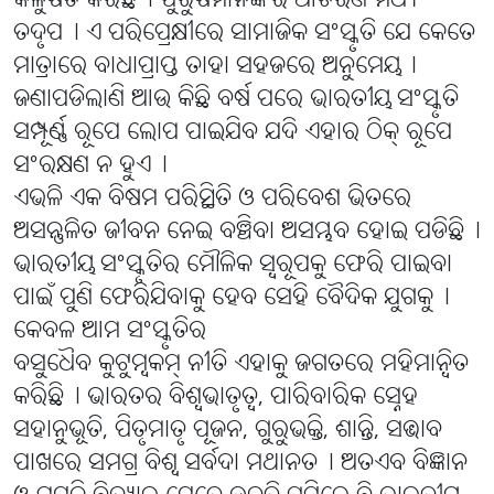
କଳୁଷିତ କରିଛି୤ ପୁରୁଷମାନଙ୍କର ଆଚରଣ ମଧ୍ୟ
ତଦୃପ୤ ଏ ପରିପ୍ରେକ୍ଷୀରେ ସାମାଜିକ ସଂସ୍କୃତି ଯେ କେତେ
ମାତ୍ରାରେ ବାଧାପ୍ରାପ୍ତ ତାହା ସହଜରେ ଅନୁମେୟ୤
ଜଣାପଡିଲାଣି ଆଉ କିଛି ବର୍ଷ ପରେ ଭାରତୀୟ ସଂସ୍କୃତି
ସମ୍ପୂର୍ଣ୍ଣ ରୂପେ ଲୋପ ପାଇଯିବ ଯଦି ଏହାର ଠିକ୍ ରୂପେ
ସଂରକ୍ଷଣ ନ ହୁଏ୤
ଏଭଳି ଏକ ବିଷମ ପରିସ୍ଥିତି ଓ ପରିବେଶ ଭିତରେ
ଅସନ୍ତୁଳିତ ଜୀବନ ନେଇ ବଞ୍ଚିବା ଅସମ୍ଭବ ହୋଇ ପଡିଛି୤
ଭାରତୀୟ ସଂସ୍କୃତିର ମୌଳିକ ସ୍ବରୂପକୁ ଫେରି ପାଇବା
ପାଇଁ ପୁଣି ଫେରିଯିବାକୁ ହେବ ସେହି ବୈଦିକ ଯୁଗକୁ୤
କେବଳ ଆମ ସଂସ୍କୃତିର
ବସୁଧୈବ କୁଟୁମ୍ବକମ୍ ନୀତି ଏହାକୁ ଜଗତରେ ମହିମାନ୍ବିତ
କରିଛି୤ ଭାରତର ବିଶ୍ବଭାତୃତ୍ବ, ପାରିବାରିକ ସ୍ନେହ
ସହାନୁଭୂତି, ପିତୃମାତୃ ପୂଜନ, ଗୁରୁଭକ୍ତି, ଶାନ୍ତି, ସଦ୍ଭାବ
ପାଖରେ ସମଗ୍ର ବିଶ୍ୱ ସର୍ବଦା ମଥାନତ୤ ଅତଏବ ବିଜ୍ଞାନ