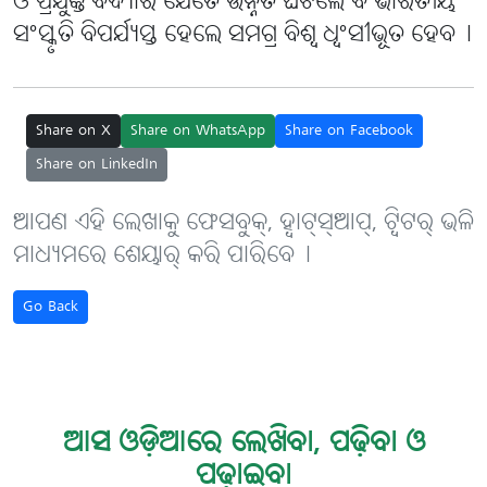
ଓ ପ୍ରଯୁକ୍ତି ବିଦ୍ୟାର ଯେତେ ଉନ୍ନତି ଘଟିଲେ ବି ଭାରତୀୟ
ସଂସ୍କୃତି ବିପର୍ଯ୍ୟସ୍ତ ହେଲେ ସମଗ୍ର ବିଶ୍ୱ ଧ୍ୱଂସୀଭୂତ ହେବ୤
Share on X
Share on WhatsApp
Share on Facebook
Share on LinkedIn
ଆପଣ ଏହି ଲେଖାକୁ ଫେସବୁକ୍, ହ୍ବାଟ୍‌ସ୍‌ଆପ୍, ଟ୍ବିଟର୍ ଭଳି
ମାଧ୍ୟମରେ ଶେୟାର୍ କରି ପାରିବେ୤
Go Back
ଆସ ଓଡ଼ିଆରେ ଲେଖିବା, ପଢ଼ିବା ଓ
ପଢ଼ାଇବା