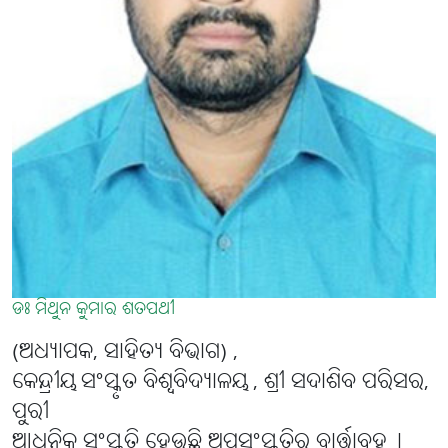
ଡଃ ମିଥୁନ କୁମାର ଶତପଥୀ
(ଅଧ୍ୟାପକ, ସାହିତ୍ୟ ବିଭାଗ) ,
କେନ୍ଦ୍ରୀୟ ସଂସ୍କୃତ ବିଶ୍ୱବିଦ୍ୟାଳୟ , ଶ୍ରୀ ସଦାଶିବ ପରିସର,
ପୁରୀ
ଆଧୁନିକ ସଂସ୍କୃତି ହେଉଛି ଅପସଂସ୍କୃତିର ବାର୍ତ୍ତାବହ୤