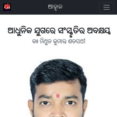
ଆହ୍ବାନ
ଆଧୁନିକ ଯୁଗରେ ସଂସ୍କୃତିର ଅବକ୍ଷୟ
ଡଃ ମିଥୁନ କୁମାର ଶତପଥୀ