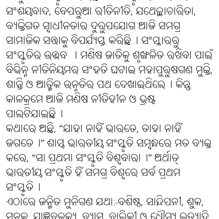
ସଂଶୟବାଦ, ବେପରୁଆ ରୀତିନୀତି, ଯଥେଚ୍ଛାଚାରିତା,
ବ୍ୟକ୍ତିଗତ ସ୍ବାଧୀନତାର ଦୁରୁପଯୋଗ ଆଜି ସମଗ୍ର
ସାମାଜିକ ସତ୍ତାକୁ ବିପର୍ଯ୍ୟସ୍ତ କରିଛି। ସଂସ୍କାରରୁ
ସଂସ୍କୃତିର ଉଦ୍ଭବ । ମଣିଷ ଜାତିକୁ ଶୃଙ୍ଖଳିତ ରଖିବା ପାଇଁ
ବିଭିନ୍ନ ନୀତିନିୟମର ସଂହତି ଘଟାଇ ମହାପୁରୁଷଗଣ ମୁକ୍ତି,
ଶାନ୍ତି ଓ ଆତ୍ମିକ ଉନ୍ନତିର ପଥ ଦେଖାଇଥିଲେ୤ କିନ୍ତୁ
କାଳକ୍ରମେ ଆଜି ମଣିଷ ନୀତିହୀନ ଓ ଭ୍ରଷ୍ଟ
ପାଲଟିଯାଇଛି୤
କଥାରେ ଅଛି, “ଯାହା ନାହିଁ ଭାରତେ, ତାହା ନାହିଁ
ଜଗତେ୤” ଶାସ୍ତ୍ର ଭାରତୀୟ ସଂସ୍କୃତି ସମ୍ବନ୍ଧରେ ମତ ବ୍ୟକ୍ତ
କରେ, “ସା ପ୍ରଥମା ସଂସ୍କୃତି ବିଶ୍ବବାରା୤” ଅର୍ଥାତ୍
ଭାରତୀୟ ସଂସ୍କୃତି ହିଁ ସମଗ୍ର ବିଶ୍ବରେ ସର୍ବ ପ୍ରଥମ
ସଂସ୍କୃତି୤
ଏଠାରେ ଜନ୍ମିତ ମୁନିଗଣ ଯଥା:-ବଶିଷ୍ଠ, ସାନ୍ଦିପନୀ, ଶୁକ,
ସନକ, ଯାଜ୍ଞବଳକ୍ୟ, ବ୍ୟାସ, ବାଲ୍ମିକୀ ଓ ଧୌମ୍ୟ ଇତ୍ୟାଦି