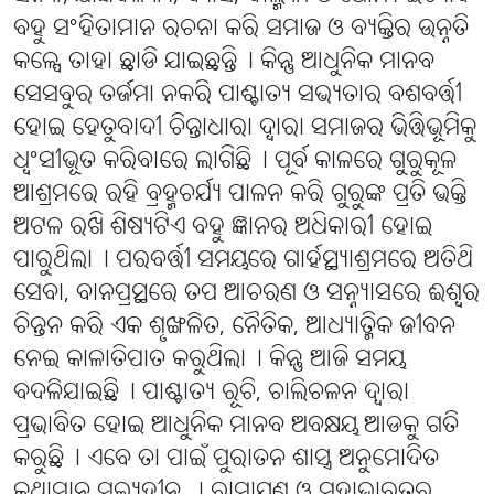
ବହୁ ସଂହିତାମାନ ରଚନା କରି ସମାଜ ଓ ବ୍ୟକ୍ତିର ଉନ୍ନତି
କଳ୍ପେ ତାହା ଛାଡି ଯାଇଛନ୍ତି୤ କିନ୍ତୁ ଆଧୁନିକ ମାନବ
ସେସବୁର ତର୍ଜମା ନକରି ପାଶ୍ଚାତ୍ୟ ସଭ୍ୟତାର ବଶବର୍ତ୍ତୀ
ହୋଇ ହେତୁବାଦୀ ଚିନ୍ତାଧାରା ଦ୍ବାରା ସମାଜର ଭିତ୍ତିଭୂମିକୁ
ଧ୍ବଂସୀଭୂତ କରିବାରେ ଲାଗିଛି୤ ପୂର୍ବ କାଳରେ ଗୁରୁକୂଳ
ଆଶ୍ରମରେ ରହି ବ୍ରହ୍ମଚର୍ଯ୍ୟ ପାଳନ କରି ଗୁରୁଙ୍କ ପ୍ରତି ଭକ୍ତି
ଅଟଳ ରଖି ଶିଷ୍ୟଟିଏ ବହୁ ଜ୍ଞାନର ଅଧିକାରୀ ହୋଇ
ପାରୁଥିଲା୤ ପରବର୍ତ୍ତୀ ସମୟରେ ଗାର୍ହସ୍ଥ୍ୟାଶ୍ରମରେ ଅତିଥି
ସେବା, ବାନପ୍ରସ୍ଥରେ ତପ ଆଚରଣ ଓ ସନ୍ନ୍ୟାସରେ ଈଶ୍ବର
ଚିନ୍ତନ କରି ଏକ ଶୃଙ୍ଖଳିତ, ନୈତିକ, ଆଧ୍ୟାତ୍ମିକ ଜୀବନ
ନେଇ କାଳାତିପାତ କରୁଥିଲା୤ କିନ୍ତୁ ଆଜି ସମୟ
ବଦଳିଯାଇଛି୤ ପାଶ୍ଚାତ୍ୟ ରୂଚି, ଚାଲିଚଳନ ଦ୍ୱାରା
ପ୍ରଭାବିତ ହୋଇ ଆଧୁନିକ ମାନବ ଅବକ୍ଷୟ ଆଡକୁ ଗତି
କରୁଛି୤ ଏବେ ତା ପାଇଁ ପୁରାତନ ଶାସ୍ତ୍ର ଅନୁମୋଦିତ
କଥାମାନ ମୂଲ୍ୟହୀନ । ରାମାୟଣ ଓ ମହାଭାରତର