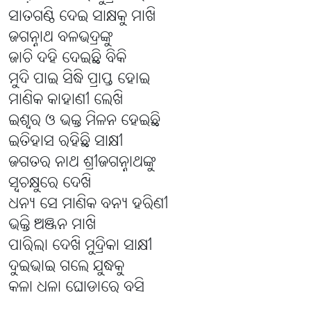
ସାତଗଣ୍ଠି ଦେଇ ସାକ୍ଷକୁ ମାଖି
ଜଗନ୍ନାଥ ବଳଭଦ୍ରଙ୍କୁ
ଜାଚି ଦହି ଦେଇଛି ବିକି
ମୁଦି ପାଇ ସିଦ୍ଧି ପ୍ରାପ୍ତ ହୋଇ
ମାଣିକ କାହାଣୀ ଲେଖି
ଇଶ୍ୱର ଓ ଭକ୍ତ ମିଳନ ହେଇଛି
ଇତିହାସ ରହିଛି ସାକ୍ଷୀ
ଜଗତର ନାଥ ଶ୍ରୀଜଗନ୍ନାଥଙ୍କୁ
ସ୍ବଚକ୍ଷୁରେ ଦେଖି
ଧନ୍ୟ ସେ ମାଣିକ ବନ୍ୟ ହରିଣୀ
ଭକ୍ତି ଅଞ୍ଜନ ମାଖି
ପାରିଲା ଦେଖି ମୁଦ୍ରିକା ସାକ୍ଷୀ
ଦୁଇଭାଇ ଗଲେ ଯୁଦ୍ଧକୁ
କଳା ଧଳା ଘୋଡାରେ ବସି