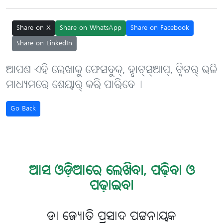
Share on X
Share on WhatsApp
Share on Facebook
Share on LinkedIn
ଆପଣ ଏହି ଲେଖାକୁ ଫେସବୁକ୍, ହ୍ବାଟ୍‌ସ୍‌ଆପ୍, ଟ୍ବିଟର୍ ଭଳି
ମାଧ୍ୟମରେ ଶେୟାର୍ କରି ପାରିବେ୤
Go Back
ଆସ ଓଡ଼ିଆରେ ଲେଖିବା, ପଢ଼ିବା ଓ
ପଢ଼ାଇବା
ଡା ଜ୍ୟୋତି ପ୍ରସାଦ ପଟ୍ଟନାୟକ