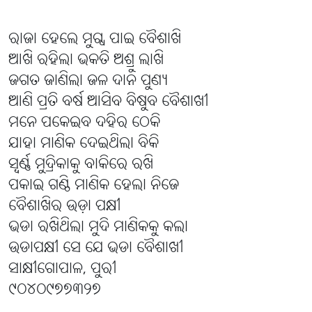
ରାଜା ହେଲେ ମୁଗ୍ଧ ପାଇ ବୈଶାଖି
ଆଖି ରହିଲା ଭକତି ଅଶ୍ରୁ ଲାଖି
ଜଗତ ଜାଣିଲା ଜଳ ଦାନ ପୁଣ୍ୟ
ଆଣି ପ୍ରତି ବର୍ଷ ଆସିବ ବିଷୁବ ବୈଶାଖୀ
ମନେ ପକେଇବ ଦହିର ଠେକି
ଯାହା ମାଣିକ ଦେଇଥିଲା ବିକି
ସ୍ବର୍ଣ୍ଣ ମୁଦ୍ରିକାକୁ ବାକିରେ ରଖି
ପକାଇ ଗଣ୍ଠି ମାଣିକ ହେଲା ନିଜେ
ବୈଶାଖିର ଉଡ଼ା ପକ୍ଷୀ
ଭଡା ରଖିଥିଲା ମୁଦି ମାଣିକକୁ କଲା
ଉଡାପକ୍ଷୀ ସେ ଯେ ଭଡା ବୈଶାଖୀ
ସାକ୍ଷୀଗୋପାଳ, ପୁରୀ
୯୦୪୦୯୭୭୩୨୭