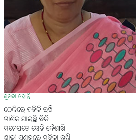
ସୁନନ୍ଦା ମହାନ୍ତି
ଠେକିରେ ଦହିକି ରଖି
ମାଣିକ ଯାଇଛି ବିକି
ମନେପଡେ ସେହି ବୈଶାଖି
ଶାଢ଼ୀ ପଣତରେ ମୁଦ୍ରିକା ରଖି