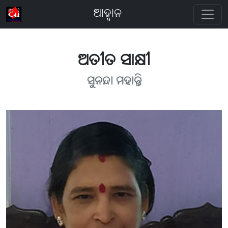
ଆହ୍ବାନ
ଅତୀତ ସାକ୍ଷୀ
ସୁନନ୍ଦା ମହାନ୍ତି