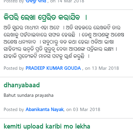
Posted by
ପବିତ୍ର ଦାସ
, on 14 Mar 2018
କିପରି ଲେଖା ପ୍ରେରିତ କରାଯିବ ।
ଅତି ସୁନ୍ଦର ମାଧ୍ୟମ ଏହା ଅଟେ । ଅତି ସହଜରେ ଲେଖକଟି ତାର
ଲେଖାକୁ ପହଁଚାଇବାରେ ସଫଳ ହେଉଛି । ତେଣୁ ଆପଣଙ୍କୁ ଅଶେଷ
ଅଶେଷ ଧନ୍ୟବାଦ । ସବୁଠାରୁ ବଡ କଥା ହେଲା ଓଡିଆ ଭାଷା
ସାହିତ୍ୟର ଉନ୍ନତି ପ୍ରତି ଗୁରୁତ୍ୱ ଦେବା ଆପଣଙ୍କ ପତ୍ରିକାର ଲକ୍ଷ୍ୟ।
ଯାହାକି ପ୍ରତ୍ୟେକଟି ମାନସ ପଟକୁ ସ୍ପର୍ଶ କରୁଛି ।
Posted by
PRADEEP KUMAR GOUDA
, on 13 Mar 2018
dhanyabaad
Bahut sundara prayasha
Posted by
Abanikanta Nayak
, on 03 Mar 2018
kemiti upload karibi mo lekha