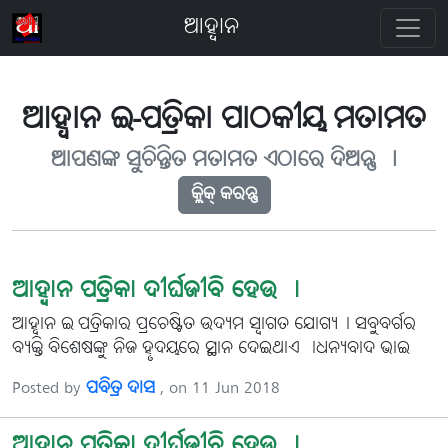
ଆହ୍ବାନ
ଆହ୍ବାନ ଇ-ପତ୍ରିକା ପାଠକୀୟ ମତାମତ
ଆପଣଙ୍କ ସୁଚିନ୍ତିତ ମତାମତ ଏଠାରେ ଦିଅନ୍ତୁ ୤
କ୍ଲିକ୍ କରନ୍ତୁ
ଆହ୍ବାନ ପତ୍ରିକା ଦୀର୍ଘଜୀବି ହେଉ ।
ଆହ୍ବାନ ଇ-ପତ୍ରିକାର ପ୍ରଚେଷ୍ଟିତ ଉଦ୍ୟମ ସ୍ବାଗତ ଯୋଗ୍ୟ। ସବୁବର୍ଗର
ବ୍ୟକ୍ତି ବିଶେଷଙ୍କୁ ନିଜ ହୃଦୟରେ ସ୍ଥାନ ଦେଇଥାଏ ।ଧନ୍ୟବାଦ ଭାଇ
Posted by
ପବିତ୍ର ଦାସ
, on 11 Jun 2018
ଆହ୍ବାନ ପତ୍ରିକା ଦୀର୍ଘଜୀବି ହେଉ ।