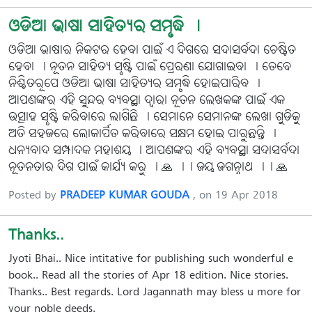
ଓଡିଆ ଭାଷା ସାହିତ୍ୟର ସମୃଦ୍ଧି ।
ଓଡିଆ ଭାଷାର ନିକଟର ହେବା ପାଇଁ ଏ ଦିଗରେ ସଦାସର୍ବଦା ଚେଷ୍ଟିତ
ହେବା । ନୂତନ ସାହିତ୍ୟ ସୃଷ୍ଟି ପାଇଁ ପ୍ରେରଣା ଯୋଗାଇବା । ତେବେ
ନିଶ୍ଚିତରୂପେ ଓଡିଆ ଭାଷା ସାହିତ୍ୟର ସମୃଦ୍ଧି ହୋଇପାରିବ ।
ଆପଣଙ୍କର ଏହି ସୁନ୍ଦର ବ୍ୟବସ୍ଥା ଦ୍ୱାରା ନୂତନ ଲେଖକଙ୍କ ପାଇଁ ଏକ
ଉତ୍ସାହ ସୃଷ୍ଟି କରିବାରେ ଲାଗିଛି । ସେମାନେ ସେମାନଙ୍କ ଲେଖା ଗୁଡିକୁ
ଅତି ସହଜରେ ଲୋକାର୍ପିତ କରିବାରେ ସକ୍ଷମ ହୋଇ ପାରୁଛନ୍ତି ।
ଧନ୍ୟବାଦ ସମ୍ପାଦକ ମହାଶୟ । ଆପଣଙ୍କର ଏହି ବ୍ୟବସ୍ଥା ସଦାସର୍ବଦା
ନୂତନତାର ଦିଗ ପାଇଁ କାର୍ଯ୍ୟ କରୁ । 🙏 ।। ଜୟ ଜଗନ୍ନାଥ ।। 🙏
Posted by
PRADEEP KUMAR GOUDA
, on 19 Apr 2018
Thanks..
Jyoti Bhai.. Nice intitative for publishing such wonderful e-
book.. Read all the stories of Apr 18 edition. Nice stories.
Thanks.. Best regards. Lord Jagannath may bless u more for
your noble deeds.