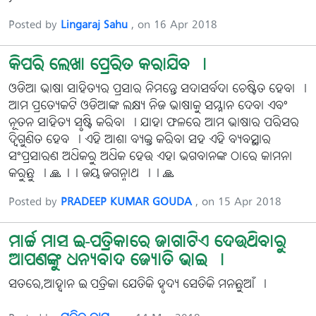
Posted by
Lingaraj Sahu
, on 16 Apr 2018
କିପରି ଲେଖା ପ୍ରେରିତ କରାଯିବ ।
ଓଡିଆ ଭାଷା ସାହିତ୍ୟର ପ୍ରସାର ନିମନ୍ତେ ସଦାସର୍ବଦା ଚେଷ୍ଟିତ ହେବା ।
ଆମ ପ୍ରତ୍ୟେକଟି ଓଡିଆଙ୍କ ଲକ୍ଷ୍ୟ ନିଜ ଭାଷାକୁ ସମ୍ମାନ ଦେବା ଏବଂ
ନୂତନ ସାହିତ୍ୟ ସୃଷ୍ଟି କରିବା । ଯାହା ଫଳରେ ଆମ ଭାଷାର ପରିସର
ଦ୍ୱିଗୁଣିତ ହେବ । ଏହି ଆଶା ବ୍ୟକ୍ତ କରିବା ସହ ଏହି ବ୍ୟବସ୍ଥାର
ସଂପ୍ରସାରଣ ଅଧିକରୁ ଅଧିକ ହେଉ ଏହା ଭଗବାନଙ୍କ ଠାରେ କାମନା
କରୁଛୁ । 🙏।। ଜୟ ଜଗନ୍ନାଥ ।। 🙏
Posted by
PRADEEP KUMAR GOUDA
, on 15 Apr 2018
ମାର୍ଚ୍ଚ ମାସ ଇ-ପତ୍ରିକାରେ ଜାଗାଟିଏ ଦେଉଥିବାରୁ
ଆପଣଙ୍କୁ ଧନ୍ୟବାଦ ଜ୍ୟୋତି ଭାଇ ।
ସତରେ,ଆହ୍ବାନ ଇ-ପତ୍ରିକା ଯେତିକି ହୃଦ୍ୟ ସେତିକି ମନଛୁଆଁ ।