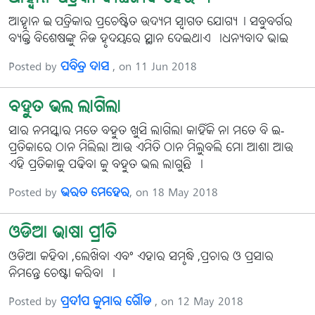
ଆହ୍ବାନ ଇ-ପତ୍ରିକାର ପ୍ରଚେଷ୍ଟିତ ଉଦ୍ୟମ ସ୍ବାଗତ ଯୋଗ୍ୟ। ସବୁବର୍ଗର
ବ୍ୟକ୍ତି ବିଶେଷଙ୍କୁ ନିଜ ହୃଦୟରେ ସ୍ଥାନ ଦେଇଥାଏ ।ଧନ୍ୟବାଦ ଭାଇ
Posted by
ପବିତ୍ର ଦାସ
, on 11 Jun 2018
ବହୁତ ଭଲ ଲାଗିଲା
ସାର ନମସ୍କାର ମତେ ବହୁତ ଖୁସି ଲାଗିଲା କାହିଁକି ନା ମତେ ବି ଇ‐
ପ୍ରତିକାରେ ଠାନ ମିଲିଲା ଆଉ ଏମିତି ଠାନ ମିଲୁବଲି ମୋ ଆଶା ଆଉ
ଏହି ପ୍ରତିକାକୁ ପଢିବା କୁ ବହୁତ ଭଲ ଲାଗୁଛି ।
Posted by
ଭରତ ମେହେର
, on 18 May 2018
ଓଡିଆ ଭାଷା ପ୍ରୀତି
ଓଡିଆ କହିବା ,ଲେଖିବା ଏବଂ ଏହାର ସମୃଦ୍ଧି ,ପ୍ରଚାର ଓ ପ୍ରସାର
ନିମନ୍ତେ ଚେଷ୍ଟା କରିବା ।
Posted by
ପ୍ରଦୀପ କୁମାର ଗୌଡ
, on 12 May 2018