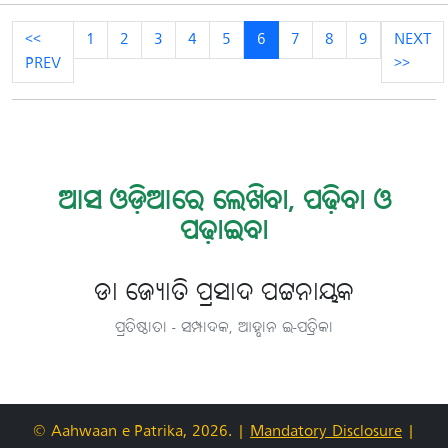
<<
1
2
3
4
5
6
7
8
9
NEXT
PREV
>>
ଆସ ଓଡ଼ିଆରେ ଲେଖିବା, ପଢ଼ିବା ଓ
ପଢ଼ାଇବା
ଡା ଜ୍ୟୋତି ପ୍ରସାଦ ପଟ୍ଟନାୟକ
ପ୍ରତିଷ୍ଠାତା - ସମ୍ପାଦକ, ଆହ୍ବାନ ଇ-ପତ୍ରିକା
© Aahwaan e-Patrika, 2026.
|
Mandatory Disclosure
|