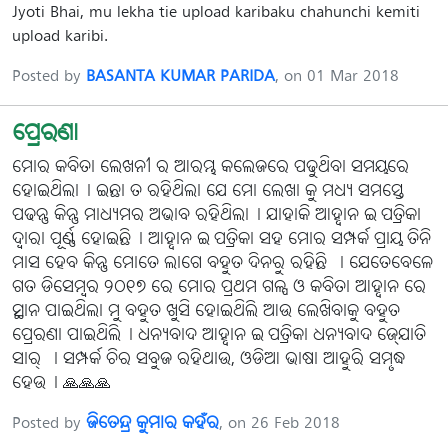
Jyoti Bhai, mu lekha tie upload karibaku chahunchi kemiti
upload karibi.
Posted by
BASANTA KUMAR PARIDA
, on 01 Mar 2018
ପ୍ରେରଣା
ମୋର କବିତା ଲେଖନୀ ର ଆରମ୍ଭ କଲେଜରେ ପଢୁଥିବା ସମୟରେ
ହୋଇଥିଲା। ଇଛା ତ ରହିଥିଲା ଯେ ମୋ ଲେଖା କୁ ମଧ୍ୟ ସମସ୍ତେ
ପଢନ୍ତୁ କିନ୍ତୁ ମାଧ୍ୟମର ଅଭାବ ରହିଥିଲା। ଯାହାକି ଆହ୍ବାନ ଇ-ପତ୍ରିକା
ଦ୍ବାରା ପୂର୍ଣ୍ଣ ହୋଇଛି। ଆହ୍ବାନ ଇ-ପତ୍ରିକା ସହ ମୋର ସମ୍ପର୍କ ପ୍ରାୟ ତିନି
ମାସ ହେବ କିନ୍ତୁ ମୋତେ ଲାଗେ ବହୁତ ଦିନରୁ ରହିଛି । ଯେତେବେଳେ
ଗତ ଡିସେମ୍ବର ୨୦୧୭ ରେ ମୋର ପ୍ରଥମ ଗଳ୍ପ ଓ କବିତା ଆହ୍ବାନ ରେ
ସ୍ଥାନ ପାଇଥିଲା ମୁ ବହୁତ ଖୁସି ହୋଇଥିଲି ଆଉ ଲେଖିବାକୁ ବହୁତ
ପ୍ରେରଣା ପାଇଥିଲି। ଧନ୍ୟବାଦ ଆହ୍ବାନ ଇ-ପତ୍ରିକା ଧନ୍ୟବାଦ ଜ୍ଯୋତି
ସାର୍ । ସମ୍ପର୍କ ଚିର ସବୁଜ ରହିଥାଉ, ଓଡିଆ ଭାଷା ଆହୁରି ସମୃଦ୍ଧ
ହେଉ। 🙏🙏🙏
Posted by
ଜିତେନ୍ଦ୍ର କୁମାର କହଁର
, on 26 Feb 2018