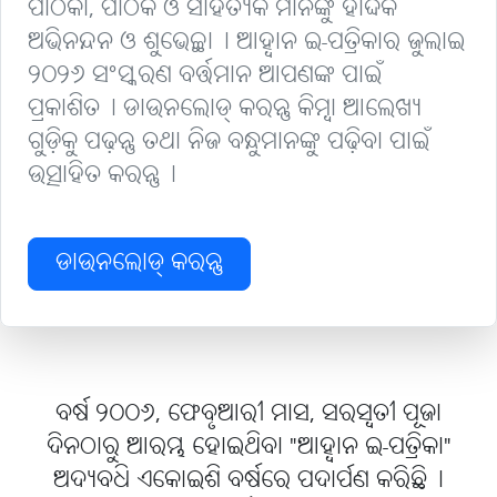
ପାଠିକା, ପାଠକ ଓ ସାହିତ୍ୟିକ ମାନଙ୍କୁ ହାର୍ଦ୍ଦିକ
ଅଭିନନ୍ଦନ ଓ ଶୁଭେଚ୍ଛା୤ ଆହ୍ବାନ ଇ-ପତ୍ରିକାର ଜୁଲାଇ
୨୦୨୬ ସଂସ୍କରଣ ବର୍ତ୍ତମାନ ଆପଣଙ୍କ ପାଇଁ
ପ୍ରକାଶିତ୤ ଡାଉନଲୋଡ୍ କରନ୍ତୁ କିମ୍ବା ଆଲେଖ୍ୟ
ଗୁଡ଼ିକୁ ପଢ଼ନ୍ତୁ ତଥା ନିଜ ବନ୍ଧୁମାନଙ୍କୁ ପଢ଼ିବା ପାଇଁ
ଉତ୍ସାହିତ କରନ୍ତୁ୤
ଡାଉନଲୋଡ୍ କରନ୍ତୁ
ବର୍ଷ ୨୦୦୬, ଫେବୃଆରୀ ମାସ, ସରସ୍ବତୀ ପୂଜା
ଦିନଠାରୁ ଆରମ୍ଭ ହୋଇଥିବା "ଆହ୍ବାନ ଇ-ପତ୍ରିକା"
ଅଦ୍ୟବଧି ଏକୋଇଶି ବର୍ଷରେ ପଦାର୍ପଣ କରିଛି୤