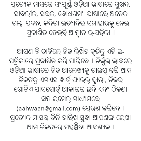
ପ୍ରତ୍ୟେକ ମାସରେ ସଂପୂର୍ଣ୍ଣ ଓଡ଼ିଆ ଭାଷାରେ ସୁଖଦ,
ସାବଲୀଳ, ସରଳ, ବୋଧଗମ୍ୟ ଭାଷାରେ ଅନେକ
ଗଳ୍ପ, ପ୍ରବନ୍ଧ, କବିତା ଇତ୍ୟାଦିର ସମାହାରକୁ ନେଇ
ପ୍ରକାଶିତ ହେଉଛି ଆହ୍ବାନ ଇ-ପତ୍ରିକା୤
ଆପଣ ବି ଚାହିଁଲେ ନିଜ ଲିଖିତ କୃତିକୁ ଏହି ଇ-
ପତ୍ରିକାରେ ପ୍ରକାଶିତ କରି ପାରିବେ୤ ନିର୍ଭୂଲ ଭାବରେ
ଓଡ଼ିଆ ଭାଷାରେ ନିଜ ଆଲେଖ୍ୟକୁ ଟାଇପ୍ କରି ଆମ
ନିକଟକୁ ଏମଏସ ୱାର୍ଡ୍ ଫାଇଲ୍ ଦ୍ବାରା, ନିଜର
ଗୋଟିଏ ପାସପୋର୍ଟ୍ ଆକାରର ଛବି ଏବଂ ଠିକଣା
ସହ ଇମେଲ୍ ମାଧ୍ୟମରେ
(aahwaan@gmail.com) ପ୍ରେରଣ କରିବେ୤
ପ୍ରତ୍ୟେକ ମାସର ତିନି ତାରିଖ ସୁଦ୍ଧା ଆପଣଙ୍କ ଲେଖା
ଆମ ନିକଟରେ ପହଞ୍ଚିବା ଆବଶ୍ୟକ୤