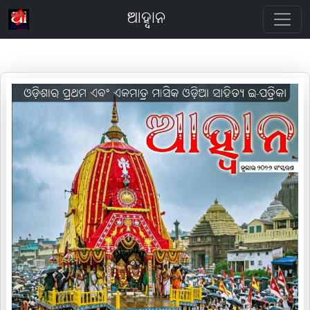
ଆହ୍ବାନ