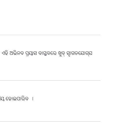
 ଏହି ଅଭିନବ ପ୍ରୟାସ ବାସ୍ତବରେ ଖୁବ୍ ସ୍ବାଗତଯୋଗ୍ଯ
ଷଣୀୟ ହୋଇପାରିବ ।