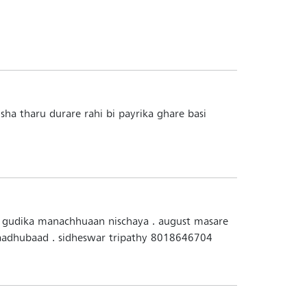
ha tharu durare rahi bi payrika ghare basi
 gudika manachhuaan nischaya . august masare
saadhubaad . sidheswar tripathy 8018646704