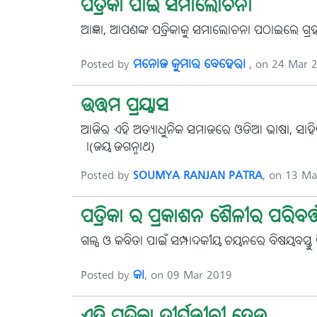
ପତ୍ରିକା ପାଇଁ ସମାଲୋଚନା
ଆଜ୍ଞା, ଆପଣଙ୍କ ପତ୍ରିକାକୁ ସମାଲୋଚନା ପଠାଇଲେ ଗ୍ରହ
Posted by
ମନୋଜ କୁମାର ବେହେରା
, on 24 Mar 
ଉତ୍ତମ ପ୍ରୟାସ
ଆଜିର ଏହି ଅତ୍ୟାଧୁନିକ ସମାଜରେ ଓଡିଆ ଭାଷା, ସାହିତ୍
।(ଜୟ ଜଗନ୍ନାଥ)
Posted by
SOUMYA RANJAN PATRA
, on 13 M
ପତ୍ରିକା ର ପ୍ରକାଶନ ଶୈଳୀର ପରିବର୍ତ
ଗଳ୍ପ ଓ କବିତା ପାଇଁ ସମ୍ପାଦକୀୟ ଚୟନରେ ବିଷୟବସ୍ତୁ
Posted by
କା
, on 09 Mar 2019