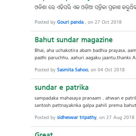
ଓଡିଶା ରେ ଏହିପରି ଏକ ଓଡ଼ିଆ ପତ୍ରିକା ପ୍ରକାଶ କରୁ
Posted by
Gouri panda
, on 27 Oct 2018
Bahut sundar magazine
Bhai, aha uchakotira abam badhia prayasa. aam
padhi paruchhu. aahuri aagaku jaantu.thanks 
Posted by
Sasmita Sahoo
, on 04 Oct 2018
sundar e patrika
sampadaka mahasaya pranaam . ahwan e patrika
santosh pattnayaknka galpa pahili prema bahu
Posted by
sidheswar tripathy
, on 27 Aug 2018
Great