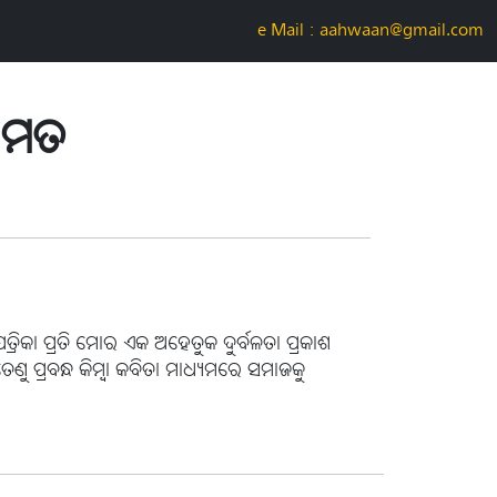
e-Mail : aahwaan@gmail.com
ତାମତ
ତ୍ରିକା ପ୍ରତି ମୋର ଏକ ଅହେତୁକ ଦୁର୍ବଳତା ପ୍ରକାଶ
ୁ ପ୍ରବନ୍ଧ କିମ୍ବା କବିତା ମାଧ୍ୟମରେ ସମାଜକୁ