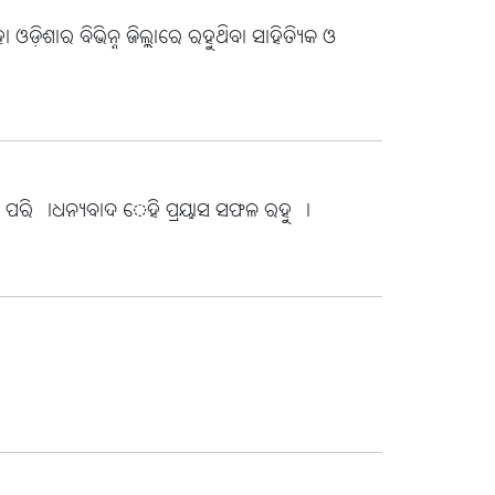
଼ିଶାର ବିଭିନ୍ନ ଜିଲ୍ଲାରେ ରହୁଥିବା ସାହିତ୍ୟିକ ଓ
ିବା ପରି ।ଧନ୍ୟବାଦ େହି ପ୍ରୟାସ ସଫଳ ରହୁ ।