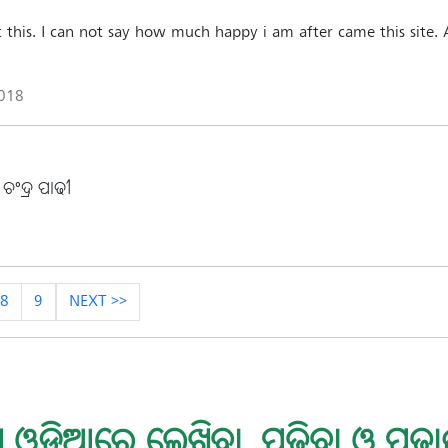
ut this. I can not say how much happy i am after came this site
2018
ଚଂଦ୍ର ପାଢୀ
8
9
NEXT >>
 ଓଡ଼ିଆରେ ଲେଖିବା, ପଢ଼ିବା ଓ ପଢ଼ା