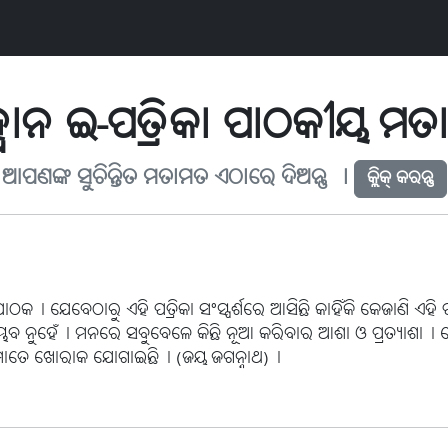
ବାନ ଇ-ପତ୍ରିକା ପାଠକୀୟ ମ
ଆପଣଙ୍କ ସୁଚିନ୍ତିତ ମତାମତ ଏଠାରେ ଦିଅନ୍ତୁ ୤
କ୍ଲିକ୍ କରନ୍ତୁ
ାଠକ। ଯେବେଠାରୁ ଏହି ପତ୍ରିକା ସଂସ୍ପର୍ଶରେ ଆସିଛି କାହିଁକି କେଜାଣି ଏହି ପ
୍ଭବ ନୁହେଁ। ମନରେ ସବୁବେଳେ କିଛି ନୂଆ କରିବାର ଆଶା ଓ ପ୍ରତ୍ୟାଶା। ତେଣ
ରିକା ମୋତେ ଖୋରାକ ଯୋଗାଇଛି। (ଜୟ ଜଗନ୍ନାଥ)।