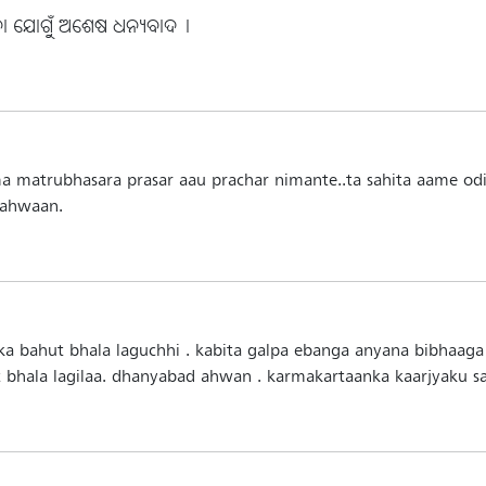
ଥିବା ଯୋଗୁଁ ଅଶେଷ ଧନ୍ୟବାଦ।
a matrubhasara prasar aau prachar nimante..ta sahita aame odis
Aahwaan.
 bahut bhala laguchhi . kabita galpa ebanga anyana bibhaaga
t bhala lagilaa. dhanyabad ahwan . karmakartaanka kaarjyaku 