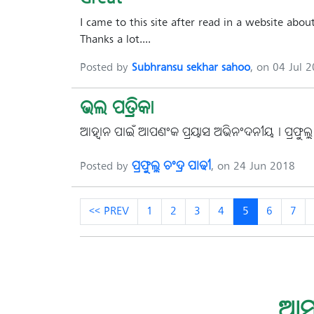
I came to this site after read in a website abo
Thanks a lot....
Posted by
Subhransu sekhar sahoo
, on 04 Jul 
ଭଲ ପତ୍ରିକା
ଆହ୍ୱାନ ପାଇଁ ଆପଣଂକ ପ୍ରୟାସ ଅଭିନଂଦନୀୟ। ପ୍ରଫୁଲ୍ଲ 
Posted by
ପ୍ରଫୁଲ୍ଲ ଚଂଦ୍ର ପାଢୀ
, on 24 Jun 2018
<< PREV
1
2
3
4
5
6
7
ଆସ