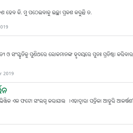
ଣ ହେବ କି. ମୁ ପଠେଇବାକୁ ଇଚ୍ଛା ପ୍ରକଶ କରୁଛି ତ.
2019
ୟ ଓ ସଂସ୍କୃତିକୁ ପୁଣିଥରେ ଲୋକମାନଙ୍କ ହୃଦୟରେ ପୁନଃ ପ୍ରତିଷ୍ଠା କରିବାର
ar 2019
୍ତନ
 ଭିତ୍ତିକ ଏକ ଫଟୋ ସଂଲଗ୍ନ କରାଯାଉ ।ଏହାଦ୍ବାରା ପତ୍ରିକା ଆହୁରି ଆକର୍