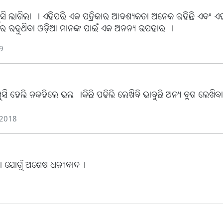
ି ଲାଗିଲା । ଏହିପରି ଏକ ପତ୍ରିକାର ଆବଶ୍ୟକତା ଅନେକ ରହିଛି ଏବଂ ଏହା ଓଡ
ାରେ ରହୁଥିବା ଓଡ଼ିଆ ମାନଙ୍କ ପାଇଁ ଏକ ଅନନ୍ୟ ଉପହାର ।
9
ସି ହେଲି ନକହିଲେ ଭଲ ।କିଛି ପଢିଲି ଲେଖିବି ଭାବୁଛି ଅନ୍ୟ ବ୍ଲଗ ଲେଖ
 2018
ିବା ଯୋଗୁଁ ଅଶେଷ ଧନ୍ୟବାଦ।