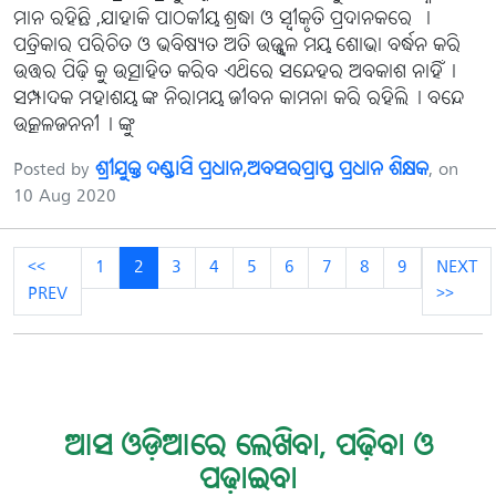
ମାନ ରହିଛି ,ଯାହାକି ପାଠକୀୟ ଶ୍ରଦ୍ଧା ଓ ସ୍ବୀକୃତି ପ୍ରଦାନକରେ ।
ପତ୍ରିକାର ପରିଚିତ ଓ ଭବିଷ୍ୟତ ଅତି ଉଜ୍ଜ୍ୱଳ ମୟ ଶୋଭା ବର୍ଦ୍ଧନ କରି
ଉତ୍ତର ପିଢ଼ି କୁ ଉତ୍ସାହିତ କରିବ ଏଥିରେ ସନ୍ଦେହର ଅବକାଶ ନାହିଁ।
ସମ୍ପାଦକ ମହାଶୟ ଙ୍କ ନିରାମୟ ଜୀବନ କାମନା କରି ରହିଲି। ବନ୍ଦେ
ଉତ୍କଳଜନନୀ। ଙ୍କୁ
Posted by
ଶ୍ରୀଯୁକ୍ତ ଦଣ୍ଡାସି ପ୍ରଧାନ,ଅବସରପ୍ରାପ୍ତ ପ୍ରଧାନ ଶିକ୍ଷକ
, on
10 Aug 2020
<<
1
2
3
4
5
6
7
8
9
NEXT
PREV
>>
ଆସ ଓଡ଼ିଆରେ ଲେଖିବା, ପଢ଼ିବା ଓ
ପଢ଼ାଇବା