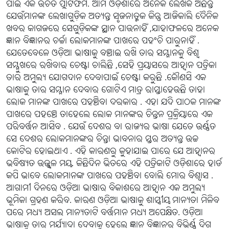
ପାଇଁ ଏକ ଉଚିତ ପ୍ଲାଟଫର୍ମ. ଆମ ଓଡ଼ିଶାରେ ଅନେକ ଲେଖକ ଅଛନ୍ତି
ଯେଉଁମାନଙ୍କ ଲେଖାଗୁଡ଼ିକ ଅତ୍ୟନ୍ତ ସୃଜନାତ୍ମକ କିନ୍ତୁ ଆଜିକାଲି ଦୈନିକ
ଖବର କାଗଜରେ ସେଗୁଡ଼ିକଙ୍କ ସ୍ଥାନ ପାଉନାହିଁ ,ଯାହାଫଳରେ ଅନେକ
ଜ୍ଞାନ ବିଜ୍ଞାନର ଚର୍ଚ୍ଚା ଲୋକମାନଙ୍କ ପାଖରେ ପହଂଚି ପାରୁନାହିଁ .
ଯେତେବେଳେ ଓଡ଼ିଆ ଭାଷାକୁ ବଞ୍ଚାଇ ରଖି ତାର ସମ୍ମାନକୁ ବିଶ୍ୱ
ସମ୍ମୁଖରେ ରଖିବାର ଚେଷ୍ଟା ଚାଲିଛି ,ସେହି ପ୍ରୟାସରେ ଆହ୍ୱାନ ପତ୍ରିକା
ତାର ଅମୁଲ୍ୟ ଯୋଗଦାନ ଦେବାପାଇଁ ଚେଷ୍ଟା କରୁଛି .କୌଣସି ଏକ
ଭାଷାକୁ ତାର ସମ୍ମାନ ଦେବାର ଗୋଟିଏ ମାତ୍ର ରାସ୍ତାହେଉଛି ତାହା
ଲୋକ ମାନଙ୍କ ପାଖରେ ପହଞ୍ଚିବା ଦରକାର . ଏହା ଯଦି ପାଠକ ମାନଙ୍କ
ପାଖରେ ପହଞ୍ଚେ ତାହେଲେ ଲୋକ ମାନଙ୍କର ଚିନ୍ତନ ପ୍ରକ୍ରିୟାରେ ଏକ
ପରିବର୍ତ୍ତନ ଆସିବ . ଯେଉଁ ଦେଶର ବା ରାଜ୍ୟର ଭାଷା ଯେତେ ଉର୍ଣ୍ଣତ
ସେ ଦେଶର ଲୋକମାନଙ୍କର ଚିନ୍ତା ଭାବନାର ସ୍ତର ଅତ୍ୟନ୍ତ ଉଚ୍ଚ
କୋଟିର ହୋଇଥାଏ . ଏହି କାରଣରୁ କୁହାଯାଇ ପାରେ ଯେ ଆହ୍ୱାନର
ଭବିଷ୍ୟତ ଉଜ୍ଜ୍ୱଳ ମୟ. କିଛିଦିନ ଭିତରେ ଏହି ପତ୍ରିକାଟି ଓଡ଼ିଶାରେ ହାର୍ଡ
କପି ଭାବେ ଲୋକମାନଙ୍କ ପାଖରେ ପହଞ୍ଚିବା ବୋଲି ମୋର ବିଶ୍ୱାସ .
ଆଗାମୀ ଦିନରେ ଓଡ଼ିଆ ଭାଷାର ବିକାଶରେ ଆହ୍ୱାନ ଏକ ଅମୁଲ୍ୟ
ଭୂମିକା ଗ୍ରହଣ କରିବ. କାରଣ ଓଡ଼ିଆ ଭାଷାକୁ ଶାସ୍ତ୍ରୀୟ ମାନ୍ୟତା ମିଳିବ
ପରେ ମଧ୍ୟ ଅସଲ ମାନ୍ୟତାଟି ବର୍ତ୍ତମାନ ମଧ୍ୟ ଅପେକ୍ଷିତ. ଓଡ଼ିଆ
ଭାଷାକୁ ତାର ମର୍ଯ୍ୟାଦା ଦେବାକୁ ହେଲେ ଜ୍ଞାନ ବିଜ୍ଞାନର ବିଭିର୍ଣ୍ଣ ଦିଗ