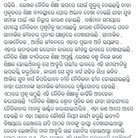
ପଢ଼ିଲି . ଲେଖକ ନୈତିକ ଶିକ୍ଷା ଉପରେ ଯେଉଁ ଗୁରୁତ୍ୱ ଦେଇଛନ୍ତି ତାହା
ପ୍ରକୃତରେ ଶିକ୍ଷା ବ୍ୟବସ୍ଥାରେ ଘୋର ଅଭାବ ଦେଖା ଦେଇଛି ଯାହା ଯୁବ
ସମାଜ ପାଇଁ ଏକ ଚିନ୍ତାର କାରଣ ହୋଇଛି . ବର୍ତ୍ତମାନ ସମୟରେ
ସମସ୍ତେ ନୈତିକତା ପ୍ରଶ୍ନଟିକୁ ଉଠାଉଛନ୍ତି ,କାରଣ ନୈତିକତାର ପତନ
ସାମାଜିକ ଜୀବନର ପ୍ରତ୍ୟକ କ୍ଷେତ୍ରରେ ଦେଖାଯାଉଛି . ସାମାଜିକ ,
ରାଜନୈତକ , ଆର୍ଥିକ ଜୀବନରେ ଏହାର ପ୍ରଭାବ ଅତି ଭୟଙ୍କର .
ଏହାର ଉଦାହରଣ କରୋନା କାଳରେ ଜୀବନ୍ତ ଭାବରେ ଦେଖାଯାଇଛି .
ନୈତିକ ଶିକ୍ଷା ବ୍ୟତିରକେ ଶିକ୍ଷା ଅପୂର୍ଣ୍ଣ .ଲେଖକ ବନ୍ଧୁ ନିଜେ ଜଣେ
ଶିକ୍ଷକ ହୋଇଥିବାରୁ ସେ ଆହୁରି ଗଭୀର ଭାବରେ ଏହି ସମସ୍ୟାଟିକୁ
ଉପଲବ୍ଧି କରୁଥିବେ , କାରଣ ସେ ଯୁବ ବର୍ଗ ସହିତ ସିଧା ଜଡିତ .
ଆଜିର ଯୁବ ବର୍ଗ କିପରିଭାବେ ନୀତି ନୈତିକତା ହୀନ ହୋଇଯାଇଛନ୍ତି
ତାହା ସେମାନଙ୍କ ସାମାଜିକ ଜୀବନରେ ଦୃଷ୍ଟିଗୋଚର ହେଉଛି .
ଏଠାରେ ପ୍ରଶ୍ନ ଉଠୁଛି ଏହି ନୈତିକ ଶିକ୍ଷାକୁ କାହିଁକି ଅବହେଳା
କରାଯାଉଛି ?ନୈତିକ ଶିକ୍ଷାର ଶ୍ରୋତ ଗୁଡିକ କଣ ଯାହା ସାହାଯ୍ୟରେ
ନୈତିକତାର ମାନକୁ ଉର୍ଣ୍ଣତ କରାଯାଇପାରିବ , ଏହା କଣ ଆପେ ଆପେ
ହେଉଛି ନ ଏହା ପଛରେ କୌଣସି ନିୟମ କାର୍ଯ୍ୟ କରୁଛି ଇତ୍ୟାଦି
ବିଷୟରେ ଲେଖାରେ ଯଦି ପାଠକ ମାନଙ୍କୁ ରାସ୍ତା ଦେଖାଯାଇଥାନ୍ତା
ତେବେ ଲେଖାଟିର ମାନ ଆହୁରି ଉଚ୍ଚ କୋଟିର ହୋଇଥାନ୍ତା ବୋଲି