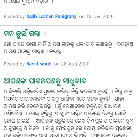
ଆପଣଙ୍କ ପ୍ରୟାସ ମହାନ ।
Posted by
Rajib Lochan Panigrahy
, on 18 Dec 2020
ମନ ଛୁଇଁ ଗଲା।
ମାେ ଠାରେ ଭାଷା ନାହିଁ ଆପଣ ମାନଙ୍କୁ ଧନ୍ୟବାଦ୍ ଜଣାଉଛୁ। ଜଗନ୍ନାଥ୍
ଆପଣ ମାନଙ୍କୁ ସାହାଯ୍ୟ କରନ୍ତୁ।
Posted by
Ranjit singh
, on 28 Aug 2020
ଆପଣଙ୍କ ପାଗଳପଣକୁ ସାଧୁବାଦ
ଆଜିକାଲି ପତ୍ରିକାଟିଏ ପ୍ରକାଶ କରିବା କିଛି ବଡ଼କଥା ନୁହେଁ । କିନ୍ତୁ ତାକୁ
ନିୟମିତ ପାଠକମାନଙ୍କ ପାଖକୁ ଆଣିବା ଏତେ ସହଜ ହୁଏନି , ଯାହା
ଆପଣ କରି ଦେଖେଇଛନ୍ତି । ମୁଁ ଲେଖାଲେଖି କରୁଥିବା ସାଧାରଣ
ମଣିଷଟିଏ । ସେଇ ଦୃଷ୍ଟିରୁ 'ଆହ୍ୱାନ" ସହିତ ଅନେକେ ଦିନରୁ ଯୋଡ଼ି
ହୋଇ ଯାଇଛି । ଆପଣଙ୍କ ପତ୍ରିକାରେ ଲେଖାଟିଏ ପ୍ରକାଶ ପାଇଲେ ଖୁବ୍
ଆତ୍ମସନ୍ତୋଷ ମିଳେ । ତାକୁ ଫେସବୁକ୍ ରେ ପୋଷ୍ଟ୍ କରିବାର ପ୍ରବଣତା
ସବୁ କବିମାନଙ୍କର ଥାଏ, ଯାହା ମୋର ବି ଅଛି । ଆପଣଙ୍କ ଅବଦାନ