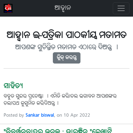
ଆହ୍ବାନ
ଆହ୍ବାନ ଇ-ପତ୍ରିକା ପାଠକୀୟ ମତାମତ
ଆପଣଙ୍କ ସୁଚିନ୍ତିତ ମତାମତ ଏଠାରେ ଦିଅନ୍ତୁ ୤
କ୍ଲିକ୍ କରନ୍ତୁ
ସାହିତ୍ୟ
ବହୁତ ସୁନ୍ଦର ପ୍ରଚେଷ୍ଟା । ଏମିତି କରିାଚଲ ଭଗାବନ ଆପଣଙ୍କର
ଚଲାପଥ କୁସୁମିତ କରିଦିଅନ୍ତୁ।
Posted by
Sankar biswal
, on 10 Apr 2022
"ବିବର୍ତ୍ତନବାଦର ଜନକ : ଡାରୱିନ "ଲେଖାଟି