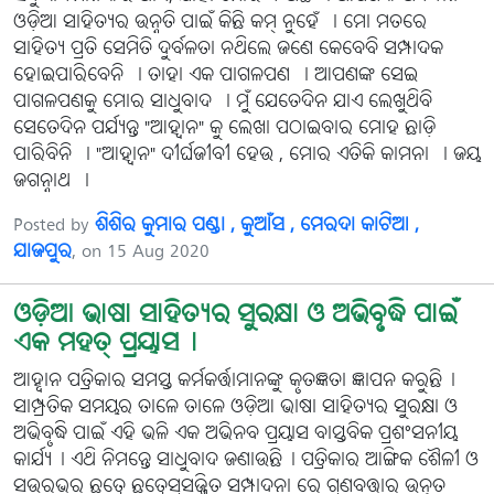
ଓଡ଼ିଆ ସାହିତ୍ୟର ଉନ୍ନତି ପାଇଁ କିଛି କମ୍ ନୁହେଁ । ମୋ ମତରେ
ସାହିତ୍ୟ ପ୍ରତି ସେମିତି ଦୁର୍ବଳତା ନଥିଲେ ଜଣେ କେବେବି ସମ୍ପାଦକ
ହୋଇପାରିବେନି । ତାହା ଏକ ପାଗଳପଣ । ଆପଣଙ୍କ ସେଇ
ପାଗଳପଣକୁ ମୋର ସାଧୁବାଦ । ମୁଁ ଯେତେଦିନ ଯାଏ ଲେଖୁଥିବି
ସେତେଦିନ ପର୍ଯ୍ୟନ୍ତ "ଆହ୍ୱାନ" କୁ ଲେଖା ପଠାଇବାର ମୋହ ଛାଡ଼ି
ପାରିବିନି । "ଆହ୍ୱାନ" ଦୀର୍ଘଜୀବୀ ହେଉ , ମୋର ଏତିକି କାମନା । ଜୟ
ଜଗନ୍ନାଥ ।
Posted by
ଶିଶିର କୁମାର ପଣ୍ଡା , କୁଆଁସ , ମେରଦା କାଟିଆ ,
ଯାଜପୁର
, on 15 Aug 2020
ଓଡ଼ିଆ ଭାଷା ସାହିତ୍ୟର ସୁରକ୍ଷା ଓ ଅଭିବୃଦ୍ଧି ପାଇଁ
ଏକ ମହତ୍ ପ୍ରୟାସ।
ଆହ୍ବାନ ପତ୍ରିକାର ସମସ୍ତ କର୍ମକର୍ତ୍ତାମାନଙ୍କୁ କୃତଜ୍ଞତା ଜ୍ଞାପନ କରୁଛି।
ସାମ୍ପ୍ରତିକ ସମୟର ତାଳେ ତାଳେ ଓଡ଼ିଆ ଭାଷା ସାହିତ୍ୟର ସୁରକ୍ଷା ଓ
ଅଭିବୃଦ୍ଧି ପାଇଁ ଏହି ଭଳି ଏକ ଅଭିନବ ପ୍ରୟାସ ବାସ୍ତବିକ ପ୍ରଶଂସନୀୟ
କାର୍ଯ୍ୟ। ଏଥି ନିମନ୍ତେ ସାଧୁବାଦ ଜଣାଉଛି। ପତ୍ରିକାର ଆଙ୍ଗିକ ଶୈଳୀ ଓ
ସଉରଭର ଛତ୍ରେ ଛତ୍ରେସୁସଜ୍ଜିତ ସମ୍ପାଦନା ରେ ଗୁଣବତ୍ତାର ଉନ୍ନତ