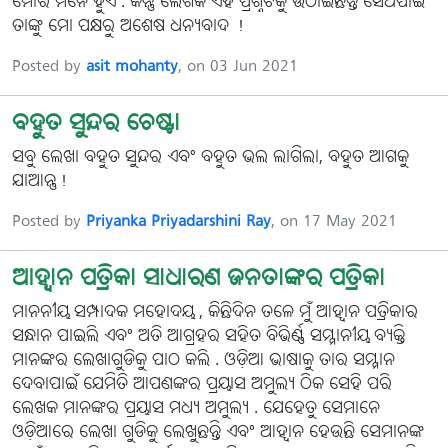
ମୋର ମନେ ହୁଏ . କିନ୍ତୁ ଲେଖକ ଏହି ପ୍ରଶ୍ନଟିକୁ ଉଠାଇଛନ୍ତି ସେଥିପାଇଁ
ତାଙ୍କୁ ମୋ ପକ୍ଷରୁ ଅଶେଷ ଧନ୍ୟବାଦ !
Posted by
asit mohanty
, on 03 Jun 2021
ବହୁତ ସୁନ୍ଦର ଚେଷ୍ଟା
ସବୁ ଲେଖା ବହୁତ ସୁନ୍ଦର ଏବଂ ବହୁତ ଭଲ ଲାଗିଲା, ବହୁତ ଆଗକୁ
ଯାଆନ୍ତୁ!
Posted by
Priyanka Priyadarshini Ray
, on 17 May 2021
ଆହ୍ୱାନ ପତ୍ରିକା ସାଧାରଣ ଜନତାଙ୍କର ପତ୍ରିକା
ମାନନୀୟ ସମ୍ପାଦକ ମହୋଦୟ , କିଛିଦିନ ତଳେ ମୁଁ ଆହ୍ୱାନ ପତ୍ରିକାର
ସନ୍ଧାନ ପାଇଲି ଏବଂ ଅତି ଆଗ୍ରହର ସହିତ ବିଭିର୍ଣ୍ଣ ସମ୍ମାନୀୟ ବ୍ୟକ୍ତି
ମାନଙ୍କର ଲେଖାଗୁଡିକୁ ପାଠ କଲି . ଓଡ଼ିଆ ଭାଷାକୁ ତାର ସମ୍ମାନ
ଦେବାପାଇଁ ଯେମିତି ଆପଣଙ୍କର ପ୍ରୟାସ ଅମୁଲ୍ୟ ଠିକ ସେହି ପରି
ଲେଖକ ମାନଙ୍କର ପ୍ରୟାସ ମଧ୍ୟ ଅମୁଲ୍ୟ . ଯେହେତୁ ସେମାନେ
ଓଡ଼ିଆରେ ଲେଖା ଗୁଡିକୁ ଲେଖୁଛନ୍ତି ଏବଂ ଆହ୍ୱାନ ହେଉଛି ସେମାନଙ୍କ