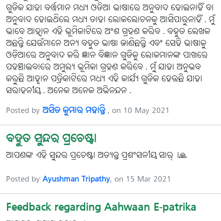
ଗୁଡିକ ଯାହା ବର୍ତ୍ତମାନ ମଧ୍ୟ ଓଡିଆ ଭାଷାରେ ଅନୁବାଦ ହୋଇନାହିଁ ବା
ଅନୁବାଦ ହୋଇଥିଲେ ମଧ୍ୟ ତାହା ଲୋକଲୋଚନକୁ ଆସିପାରୁନାହିଁ . ମୁଁ
ଭାବେ ଆହ୍ୱାନ ଏହି ଭୂମିକାଟିରେ ଅଂଶ ଗ୍ରହଣ କରିବ . ବହୁତ ଲେଖକ
ଅଛନ୍ତି ଯେଉଁମାନେ ଅନ୍ୟ ବହୁତ ଭାଷା ଜାଣିଛନ୍ତି ଏବଂ ସେହି ଭାଷାକୁ
ଓଡ଼ିଆରେ ଅନୁବାଦ କରି ଜ୍ଞାନ ବିଜ୍ଞାନ ଗୁଡିକୁ ଲୋକମାନଙ୍କ ପାଖରେ
ପହଞ୍ଚାଇବାରେ ଅମୁଲ୍ୟ ଭୂମିକା ଗ୍ରହଣ କରିବେ . ମୁଁ ଯାହା ଅନୁଭବ
କରୁଛି ଆହ୍ବାନ ପତ୍ରିକାଟିରେ ମଧ୍ୟ ଏହି କାର୍ଯ୍ୟ ଗୁଡିକ ହେଉଛି ଯାହା
ସରାହନୀୟ . ଅନେକ ଅନେକ ଅଭିନନ୍ଦନ .
Posted by
ଅସିତ କୁମାର ମହାନ୍ତି
, on 10 May 2021
ବହୁତ ସୁନ୍ଦର ପ୍ରଚେଷ୍ଟା
ଆପଣଙ୍କ ଏହି ସୁନ୍ଦର ପ୍ରଚେଷ୍ଟା ଅତ୍ୟନ୍ତ ପ୍ରଶଂସନୀୟ ସାର୍।🙏
Posted by
Ayushman Tripathy
, on 15 Mar 2021
Feedback regarding Aahwaan E-patrika