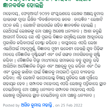
ଜ୍ଞାନବର୍ଦ୍ଧକ ହୋଇଛି
ମହୋଦୟ , ଫେବୃଆରୀ ୨୦୨୨ ସଂସ୍କରଣରେ ଲେଖକ ଅକ୍ଷୟ କୁମାର
ରାଉତଙ୍କ ଦ୍ୱାରା ଲିଖିତ "ବିବର୍ତ୍ତନବାଦର ଜନକ : ଡାରୱିନ " ଲେଖାଟି
ପଠନ କଲି | ଲେଖାଟି ସାରଗର୍ଭକ ସହିତ ଜ୍ଞାନବର୍ଦ୍ଧକ ହୋଇଛି |
ସେଥିପାଇଁ ଲେଖକଙ୍କୁ ମୋ ପକ୍ଷରୁ ଅଶେଷ ଧନ୍ୟବାଦ | ଆଶା କରୁଛି
ଆଗାମୀ ଦିନରେ ସେ ଏହି ପ୍ରକାର ବିଜ୍ଞାନ ସମ୍ବଦ୍ଧିୟ ଲେଖା ଆହ୍ୱାନରେ
ପ୍ରକାଶିତ କରିବାପାଇଁ ଚେଷ୍ଟା କରିବେ | ବାସ୍ତବରେ ଏପରି ଲେଖା
ଏଇଥିପାଇଁ ମହତ୍ୱପୂର୍ଣ୍ଣ, ବିଜ୍ଞାନର ମୁଖ୍ୟ ଉଦ୍ଦେଶ୍ୟ ହେଉଛି ଯୁବ ପିଢ଼ିଙ୍କ
ମନରେ ବୈଜ୍ଞାନିକ ଦୃଷ୍ଟିଭଙ୍ଗୀ ଏବଂ ତର୍କ ସଙ୍ଗତ ମାନସିକତାକୁ ସୃଷ୍ଟି
କରିବା | ବୈଜ୍ଞାନିକ ଚିନ୍ତା ମାଧ୍ୟମରେ ସମାଜରେ ବହୁ ଯୁଗରୁ ରହି
ଆସିଥିବା ଅବୈଜ୍ଞାନିକ ଚିନ୍ତନ ଏବଂ ଅନ୍ଧତ୍ୱକୁ ଦୂର କରିବା ଏବଂ ଠିକ
ଏବଂ ଭୁଲକୁ ଜାଣିବା ପାଇଁ ବିଜ୍ଞାନକୁ ମାପକାଠି ରୂପେ ବ୍ୟବହାର
କରିବା| ଏହି ଲେଖାଟି ଉପୋରୋକ୍ତ ବିଷୟ ଗୁଡିକର ଲକ୍ଷ ପୂର୍ତ୍ତିରେ
ସହାୟକ ହେବ | ସମ୍ପାଦକ ମହୋଦୟ ଏପରି ଲେଖାକୁ ପତ୍ରିକାରେ ସ୍ଥାନ
ଦେଇଥିବାରୁ ମୋ ପକ୍ଷରୁ ଧନ୍ୟବାଦ ସମ୍ପାଦକ ମହୋଦୟ ଏପରି
ଲେଖାକୁ ପତ୍ରିକାରେ ସ୍ଥାନ ଦେଇଥିବାରୁ ମୋ ପକ୍ଷରୁ ଧନ୍ୟବାଦ |
Posted by
ଅସିତ କୁମାର ମହାନ୍ତି
, on 25 Feb 2022