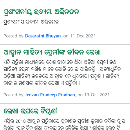
ପ୍ରଶଂସନୀୟ ଉଦ୍ୟମ. ଅଭିନନ୍ଦନ
ପ୍ରଶଂସନୀୟ ଉଦ୍ୟମ. ଅଭିନନ୍ଦନ
Posted by
Dasarathi Bhuyan
, on 11 Dec 2021
ଆହ୍ବାନ ସାହିତ୍ୟ ପ୍ରେମୀଙ୍କ ଜୀବନ ରେଖା
ଏହି ପତ୍ରିକା ମାଧ୍ୟମରେ ଦେଶ ବାହାରେ ଥିବା ଓଡ଼ିଆ ପ୍ରେମୀ ତଥା
ସାହିତ୍ୟ ପ୍ରେମୀ ମଣିଷ ମାନେ ଯୋଡି ହୋଇ ପାରିଛନ୍ତି। ଅତ୍ୟାଧୁନିକ
ଓଡ଼ିଆ ସାହିତ୍ୟ ଜଗତରେ ଆହ୍ବାନ ଏକ ଧ୍ରୁବତାରା ସଦୃଶ। ସାହିତ୍ୟ
କାଙ୍ଗାଳ ମଣିଷଙ୍କ ଜୀବନ ରେଖା ଏ ପତ୍ରିକା।
Posted by
Jeevan Pradeep Pradhan
, on 13 Oct 2021
ଲେଖା ଉପରେ ଟିପ୍ପଣୀ
ଏପ୍ରିଲ 2018 ଆହ୍ୱାନ ପତ୍ରିକାରେ ପ୍ରକାଶିତ ପ୍ରବୀଣ କୁମାର କବିଙ୍କ ଦ୍ୱାରା
ଲିଖିତ "ସାମ୍ପ୍ରତିକ ଶିକ୍ଷା ବ୍ୟବସ୍ଥାରେ ନୈତିକ ଶିକ୍ଷା " ଶୀର୍ଷକ ଲେଖାଟି