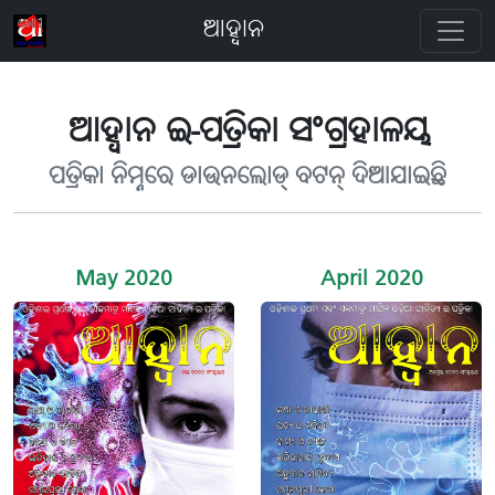
ଆହ୍ବାନ
ଆହ୍ବାନ ଇ-ପତ୍ରିକା ସଂଗ୍ରହାଳୟ
ପତ୍ରିକା ନିମ୍ନରେ ଡାଉନଲୋଡ୍ ବଟନ୍ ଦିଆଯାଇଛି
May 2020
April 2020