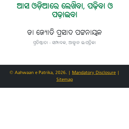
ଆସ ଓଡ଼ିଆରେ ଲେଖିବା, ପଢ଼ିବା ଓ
ପଢ଼ାଇବା
ଡା ଜ୍ୟୋତି ପ୍ରସାଦ ପଟ୍ଟନାୟକ
ପ୍ରତିଷ୍ଠାତା - ସମ୍ପାଦକ, ଆହ୍ବାନ ଇ-ପତ୍ରିକା
© Aahwaan e-Patrika, 2026.
|
Mandatory Disclosure
|
Sitemap