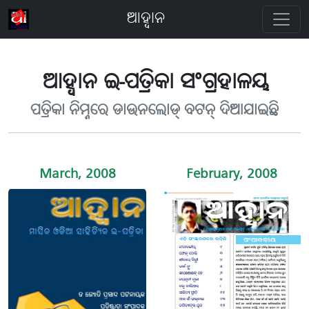
ଆହ୍ବାନ
ଆହ୍ବାନ ଇ-ପତ୍ରିକା ସଂଗ୍ରହାଳୟ
ପତ୍ରିକା ନିମ୍ନରେ ଡାଉନଲୋଡ୍ ବଟନ୍ ଦିଆଯାଇଛି
March, 2008
February, 2008