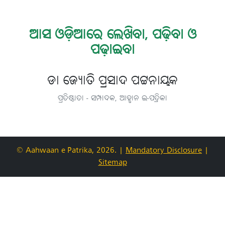
ଆସ ଓଡ଼ିଆରେ ଲେଖିବା, ପଢ଼ିବା ଓ
ପଢ଼ାଇବା
ଡା ଜ୍ୟୋତି ପ୍ରସାଦ ପଟ୍ଟନାୟକ
ପ୍ରତିଷ୍ଠାତା - ସମ୍ପାଦକ, ଆହ୍ବାନ ଇ-ପତ୍ରିକା
© Aahwaan e-Patrika, 2026.
|
Mandatory Disclosure
|
Sitemap