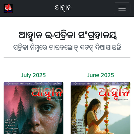
ଆହ୍ବାନ
ଆହ୍ବାନ ଇ-ପତ୍ରିକା ସଂଗ୍ରହାଳୟ
ପତ୍ରିକା ନିମ୍ନରେ ଡାଉନଲୋଡ୍ ବଟନ୍ ଦିଆଯାଇଛି
July 2025
June 2025