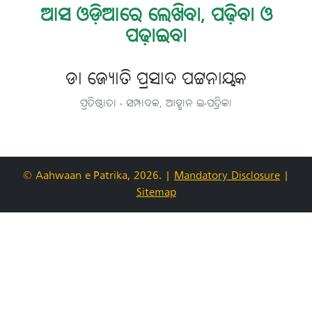
ଆସ ଓଡ଼ିଆରେ ଲେଖିବା, ପଢ଼ିବା ଓ
ପଢ଼ାଇବା
ଡା ଜ୍ୟୋତି ପ୍ରସାଦ ପଟ୍ଟନାୟକ
ପ୍ରତିଷ୍ଠାତା - ସମ୍ପାଦକ, ଆହ୍ବାନ ଇ-ପତ୍ରିକା
© Aahwaan e-Patrika, 2026.
|
Mandatory Disclosure
|
Sitemap