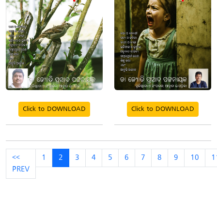
Click to DOWNLOAD
Click to DOWNLOAD
<<
1
2
3
4
5
6
7
8
9
10
1
PREV