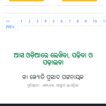
<<
1
2
3
4
5
6
7
8
9
10
1
PREV
ଆସ ଓଡ଼ିଆରେ ଲେଖିବା, ପଢ଼ିବା ଓ
ପଢ଼ାଇବା
ଡା ଜ୍ୟୋତି ପ୍ରସାଦ ପଟ୍ଟନାୟକ
ପ୍ରତିଷ୍ଠାତା - ସମ୍ପାଦକ, ଆହ୍ବାନ ଇ-ପତ୍ରିକା