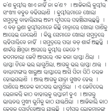
କ’ଣ କୁମ୍ଭୀର ଖାଏ ନାହିଁ ନା କ’ଣ? । ଆଜିକାଲି କୁମ୍ଭୀର
ସଂଖ୍ୟା ବହୁତ ବଢିଗଲାଣି । କୁମ୍ଭୀରମାନେ ଖୋଲା
ସମୁଦ୍ରକୁ ବାହାରିଯାଇ ଅନ୍ୟ ଦ୍ୱୀପରେ ପହଞ୍ଚିଯାଉଛନ୍ତି ।
ଏ ବଡ଼ ଲୁଣା କୁମ୍ଭୀରମାନେ କିଛି ମାତ୍ରାରେ ଖୋଲା ପାଣିକୁ
ଆରେଇ ନେଲେଣି । କିନ୍ତୁ ସେମାନେ ଖୋଲା ସମୁଦ୍ରରେ
ରହିପାରିବେ ନାହିଁ । ସମୁଦ୍ରରେ ପରା ବଡ଼ ଶାର୍କ ଅଛନ୍ତି ।
ଶାର୍କର କ୍ଷିପ୍ରତା ଆଗରେ କୁମ୍ଭୀର କେତେ?
କଦମତାଲା ଜେଟି ଆଗରେ ଏକ କଳା ରାସ୍ତା ଥିଲା ।
ରାସ୍ତା ଟିକେ ଭଲ ଲାଗୁଥିଲା, ଆଗକୁ ଭଲ ରାସ୍ତା ଥାଉ ।
ବାରାଟାଙ୍ଗର ଖାଲୁଆ ରାସ୍ତାରେ ଆସି ପିଚା ପିଠି ଦରଜ
ହୋଇଗଲାଣି । ଆଉ ଆଗକୁ ଯାତ୍ରା ସୁଖଦ ହେଉ ।
ପାଣିରେ ଅନେକ କାଠଗର ଭାସୁଥିଲା । ଏ ଜେଟିଦେଇ
ଭେଳାକରି କାଠ ବାହାରକୁ ରପ୍ତାନୀ ହୁଏ । ଆଗରୁ
ଭାରତର ମୁଖ୍ୟ ଭୂମିକୁ କାଠ ଯାଉଥିଲା । ଆଜିକାଲି କାଠ
କେବଳ ପୋର୍ଟବ୍ଲେଆର ଯାଉଛି । ଦ୍ୱୀପର ଲୋକମାନଙ୍କ