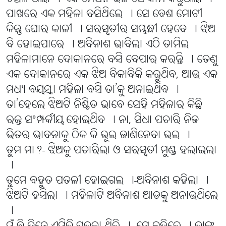
ପାଖରେ ଏକ ମହିଳା ବସିଥିଲେ । ସେ ବେଶ ମୋଟୀ
କିନ୍ତୁ ଘୋର କାଳୀ । ସରସ୍ୱତୀର ସମ୍ଭନ୍ଧୀ ହେବେ । ଝିଅ
ବି ହୋଇପାରେ । ଅବିନାଶ ଭାବିଲା ଏଠି ତାମିଲ
ମହିଳାମାନେ ଦୋକାନରେ ବସି ବେପାର କରନ୍ତି । ତେଣୁ
ଏକ ଦୋକାନରେ ଏକ ଝିଅ ବିକାବିକି କରୁଥିବ, ଆଉ ଏକ
ମଧ୍ୟ ବୟସ୍କା ମହିଳା ବସି ତା’କୁ ଅନାଇଥିବ ।
ତା’ହେଲେ ଝିଅଟି ନିଶ୍ଚିତ ଭାବେ ସେହି ମହିଳାର କିଛି
ରକ୍ତ ସଂମ୍ପର୍କୀୟ ହୋଇଥିବ । ନା, ସିଧା ପଚାରି ନିଜ
ଭିତର ଭାବନାକୁ ଠିକ କି ଭୂଲ ଜାଣିନେବା ଭଲ ।
ତୁମ ମା?- ଝିଅକୁ ପଚାରିଲା ଓ ସରସ୍ୱତୀ ମୁଣ୍ଡ ହଲାଇଲା
।
ତୁମେ ବହୁତ ପତଳୀ ହୋଇଗଲ ।-ଅବିନାଶ କହିଲା ।
ଝିଅଟି ହସିଲା । ମହିଳାଟି ଅବିନାଶ ଆଡକୁ ଅନାଉଥିଲେ
।