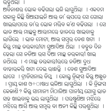
ରହୁଥିଲା ।
ଅବିନାଶର ଭୋକ ବଢିଗଲା ଭଳି ଲାଗୁଥିଲା । ଏକଦମ
ସକାଳୁ କିଛି ଖିଆଯାଇନି ଆଉ ତା’ ଉପରେ ସେ ଗୋଲା
ଖାଇଲାପରେ ତା’ର ଭୋକ ମରିବ କ’ଣ ବଢିଗଲା । ସେ
ଭାତ ଆଉ ମାଛକୁ ଆରାମରେ ହାତରେ ଖାଇବାକୁ
ଲାଗିଲେ । ଭାତ ମୋଟା, ଆଉ ସମ୍ବର ବେଶ ଖଟା ।
କିନ୍ତୁ ମାଛ ତରକାରୀଟା ସୁଆଦିଆ ଥିଲା । ବହୁତ ଦିନ
ହେଲା ସେ ନଡିଆ ରସ ଦିଆ ମାଛ ତରକାରୀ ଖାଇ
ନଥିଲେ । ଏ ମାଛ ତରକାରୀରରେ ନଡିଆ ଦୁଧ
ବାହାରକରି ଖଟା ଦେଇ ରାନ୍ଧନ୍ତି । ବେଶ ସୁଆଦିଆ
ଲାଗେ । ଟ୍ରାଡିସନାଲ ଡିସ୍କ । କୋଲ୍ଡ ଡ୍ରିଙ୍କ୍ସ କିନ୍ତୁ ଅଦ୍ଭୂତ
। ପ୍ରାୟ କାଶ ଓ÷ାଷଧ ଭଳିଆ ଲାଗୁଥିଲା । କି ଡ୍ରିଙ୍କସ
କେଜାଣି? କିନ୍ତୁ ସାମାନ୍ୟ ମିଠାଳିଆ ପାନୀୟ ଯୋଗୁ ଭାତ
ସହ ଖାଇବାକୁ ଭଲ ଲାଗୁଥିଲା । ପରଷୁଣିଆ ମଝିରେ
ମଝିରେ ଆସି ଆଉ ସମ୍ବର ବା ଅନ୍ୟ କିଛି ପରଶୁଥିଲା ।