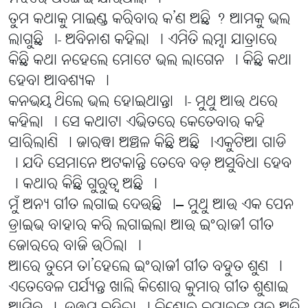
ତୁମ କଥାକୁ ମାଇଣ୍ଡ କରିବାର କ’ଣ ଅଛି ? ଆମକୁ ଭଲ
ଲାଗୁଛି ।- ଅବିନାଶ କହିଲା । ଏମିତି ଲମ୍ବା ଯାତ୍ରାରେ
କିଛି କଥା ନହେଲେ ମୋଟେ ଭଲ ଲାଗେନ । କିଛି କଥା
ହେବା ଆବଶ୍ୟକ ।
କନଭୟ ଥିଲେ ଭଲ ହୋଇଥାନ୍ତା ।- ମୁଥୁ ଆଉ ଥରେ
କହିଲା । ସେ କଥାଟା ଏଭିତରେ କେତେବାର କହି
ସାରିଲାଣି । ଜାରୱା ଅଞ୍ଚଳ କିଛି ଅଛି ।ଏକୁଟିଆ ଗାଡି
। ଯଦି ସେମାନେ ଅଟକାନ୍ତି ତେବେ ବଡ଼ ଅସୁବିଧା ହେବ
। କଥାର କିଛି ଗୁରୁତ୍ୱ ଅଛି ।
ମୁଁ ଅନ୍ୟ ଗୀତ ଲଗାଇ ଦେଉଛି ।– ମୁଥୁ ଆଉ ଏକ ପେନ
ଡ୍ରାଇଭ ବାହାର କରି ଲଗାଇଲା ଆଉ ଇଂରାଜୀ ଗୀତ
ଜୋରରେ ବାଜି ଉଠିଲା ।
ଆରେ ତୁମେ ତା’ହେଲେ ଇଂରାଜୀ ଗୀତ ବହୁତ ଶୁଣ ।
ଏତେବେଳ ପର୍ଯ୍ୟନ୍ତ ଖାଲି କିଶୋର କୁମାର ଗୀତ ଶୁଣାଇ