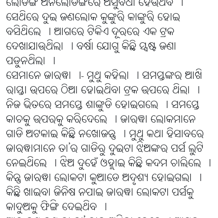
ଲୋଡିଙ୍ଗ ଅନଲୋଡିଙ୍ଗରେ ଅସୁବିଧା ହେଉଥିବ ।
ସେଥିରେ ଦୁଇ ଜଣଲୋକ କୁଙ୍କୁରି କାଙ୍କୁରି ହୋଇ
ବସିଥିଲେ । ଆଗରେ ଟିକିଏ ଦୂରରେ ଏକ ଟ୍ରକ
ଦେଖାଯାଉଥିଲା । ବର୍ଷା ଯୋଗୁ କିଛି ସ୍ପଷ୍ଟ ଜଣା
ପଡୁନଥିଲା ।
ସେମାନେ ଜାରୱା ।- ମୁଥୁ କହିଲା । ସମସ୍ତଙ୍କର ଆଖି
ରାସ୍ତା ଉପରେ ଠିଆ ହୋଇଥିବା ଟ୍ରକ ଉପରେ ଥିଲା ।
ନିଜ ଭିତରେ ସମସ୍ତେ ଶାଙ୍କୁଡି ହୋଇଗଲେ । ସମସ୍ତେ
କାଚକୁ ଉପରକୁ କରିଦେଲେ । ଜାରୱା ଲୋକମାନେ
ଗାଡି ଅଟକାଇ କିଛି ନଖୋଜନ୍ତୁ । ମୁଥୁ କଥା ହିସାବରେ
ଜାରୱାମାନେ ତା’ର ଗାଡିରୁ ଦୁଇଟା ଝିଅଙ୍କର ପର୍ସ ଲୁଟି
ନେଇଥିଲେ । ଝିଅ ଦୁହେଁ ଓହ୍ଲାଇ କିଛି କଦମ ଚାଲିଲେ ।
କିନ୍ତୁ ଜାରୱା ଲୋକଟା କୁଆଡେ ଅଦୃଶ୍ୟ ହୋଇଗଲା ।
କିଛି ଖାଇବା ଜିନିଷ ନପାଇ ଜାରୱା ଲୋକଟା ପର୍ସକୁ
କାଦୁଅକୁ ଫିଙ୍ଗି ଦେଇଥିବ ।