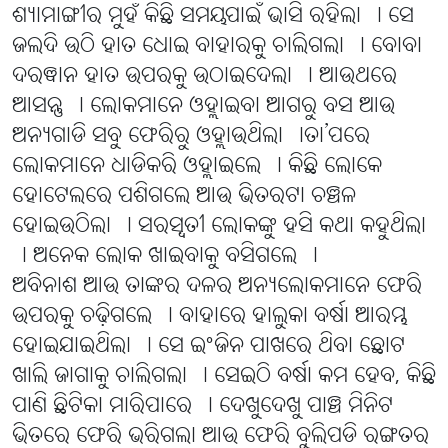
ଶ୍ୟାମାଙ୍ଗୀର ମୁହଁ କିଛି ସମୟପାଇଁ ଭାସି ରହିଲା । ସେ
ଜଲଦି ଉଠି ହାତ ଧୋଇ ବାହାରକୁ ଚାଲିଗଲା । ବୋବା
ଦରୱାନ ହାତ ଉପରକୁ ଉଠାଇଦେଲା । ଆଉଥରେ
ଆସନ୍ତୁ । ଲୋକମାନେ ଓହ୍ଲାଇବା ଆଗରୁ ବସ ଆଉ
ଅନ୍ୟଗାଡି ସବୁ ଫେରିରୁ ଓହ୍ଲାଉଥିଲା ।ତା’ପରେ
ଲୋକମାନେ ଧାଡିକରି ଓହ୍ଲାଇଲେ । କିଛି ଲୋକେ
ହୋଟେଲରେ ପଶିଗଲେ ଆଉ ଭିତରଟା ଚଞ୍ଚଳ
ହୋଇଉଠିଲା । ସରସ୍ୱତୀ ଲୋକଙ୍କୁ ହସି କଥା କହୁଥିଲା
। ଅନେକ ଲୋକ ଖାଇବାକୁ ବସିଗଲେ ।
ଅବିନାଶ ଆଉ ତାଙ୍କର ଦଳର ଅନ୍ୟଲୋକମାନେ ଫେରି
ଉପରକୁ ଚଢ଼ିଗଲେ । ବାହାରେ ହାଲୁକା ବର୍ଷା ଆରମ୍ଭ
ହୋଇଯାଇଥିଲା । ସେ ଇଂଜିନ ପାଖରେ ଥିବା ଛୋଟ
ଖାଲି ଜାଗାକୁ ଚାଲିଗଲା । ସେଇଠି ବର୍ଷା କମ ହେବ, କିଛି
ପାଣି ଛିଟିକା ମାରିପାରେ । ଦେଖୁଦେଖୁ ପାଞ୍ଚ ମିନିଟ
ଭିତରେ ଫେରି ଭରିଗଲା ଆଉ ଫେରି ବୁଲିପଡି ରଙ୍ଗତର