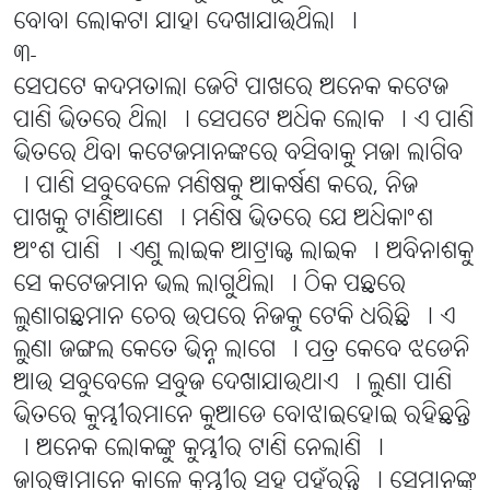
ବୋବା ଲୋକଟା ଯାହା ଦେଖାଯାଉଥିଲା ।
୩-
ସେପଟେ କଦମତାଲା ଜେଟି ପାଖରେ ଅନେକ କଟେଜ
ପାଣି ଭିତରେ ଥିଲା । ସେପଟେ ଅଧିକ ଲୋକ । ଏ ପାଣି
ଭିତରେ ଥିବା କଟେଜମାନଙ୍କରେ ବସିବାକୁ ମଜା ଲାଗିବ
। ପାଣି ସବୁବେଳେ ମଣିଷକୁ ଆକର୍ଷଣ କରେ, ନିଜ
ପାଖକୁ ଟାଣିଆଣେ । ମଣିଷ ଭିତରେ ଯେ ଅଧିକାଂଶ
ଅଂଶ ପାଣି । ଏଣୁ ଲାଇକ ଆଟ୍ରାକ୍ଟ ଲାଇକ । ଅବିନାଶକୁ
ସେ କଟେଜମାନ ଭଲ ଲାଗୁଥିଲା । ଠିକ ପଛରେ
ଲୁଣାଗଛମାନ ଚେର ଉପରେ ନିଜକୁ ଟେକି ଧରିଛି । ଏ
ଲୁଣା ଜଙ୍ଗଲ କେତେ ଭିନ୍ନ ଲାଗେ । ପତ୍ର କେବେ ଝଡେନି
ଆଉ ସବୁବେଳେ ସବୁଜ ଦେଖାଯାଉଥାଏ । ଲୁଣା ପାଣି
ଭିତରେ କୁମ୍ଭୀରମାନେ କୁଆଡେ ବୋଝାଇହୋଇ ରହିଛନ୍ତି
। ଅନେକ ଲୋକଙ୍କୁ କୁମ୍ଭୀର ଟାଣି ନେଲାଣି ।
ଜାରୱାମାନେ କାଳେ କୁମ୍ଭୀର ସହ ପହଁରନ୍ତି । ସେମାନଙ୍କୁ