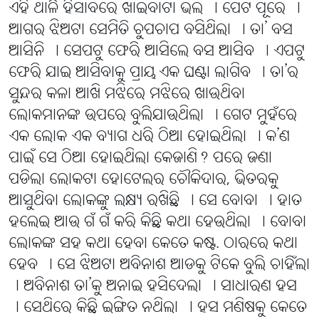
ଏହି ଥାଳି ହିସାବରେ ଖାଇବାଟା ଭଲ । ପେଟ ପୂରେ ।
ଆଗର ଝିଅଟା ସେମିତି ଚୁପଚାପ ବସିଥିଲା । ତା’ ବସ
ଆସିନି । ସେପଟୁ ଫେରି ଆସିଲେ ବସ ଆସିବ । ଏପଟୁ
ଫେରି ଯାଇ ଆସିବାକୁ ପ୍ରାୟ ଏକ ଘଣ୍ଟା ଲାଗିବ । ତା’ର
ସୁନ୍ଦର କଳା ଆଖି ମଝିରେ ମଝିରେ ଖାଉଥିବା
ଲୋକମାନଙ୍କ ଉପରେ ବୁଲିଯାଉଥିଲା । ଗେଟ ମୁହଁରେ
ଏକ ଲୋକ ଏକ ବ୍ୟାଗ ଧରି ଠିଆ ହୋଇଥିଲା । କ’ଣ
ପାଇଁ ସେ ଠିଆ ହୋଇଥିଲା କେଜାଣି? ପରେ ଜଣା
ପଡିଲା ଲୋକଟା ହୋଟେଲର ଚୌକିଦାର, ଭିତରକୁ
ଆସୁଥିବା ଲୋକଙ୍କୁ ଲକ୍ଷ୍ୟ ରଖିଛି । ସେ ବୋବା । ହାତ
ହଲେଇ ଆଉ ଗଁ ଗଁ କରି କିଛି କଥା ହେଉଥିଲା । ବୋବା
ଲୋକଙ୍କ ସହ କଥା ହେବା କେତେ କଷ୍ଟ. ଠାରରେ କଥା
ହେବ । ସେ ଝିଅଟା ଅବିନାଶ ଆଡକୁ ଟିକେ ବୁଲି ଚାହିଁଲା
। ଅବିନାଶ ତା’କୁ ଅନାଇ ହସିଦେଲା । ସାଧାରଣ ହସ
। ସେଥିରେ କିଛି ଇଙ୍ଗିତ ନଥିଲା । ହସ ମଣିଷକୁ କେତେ