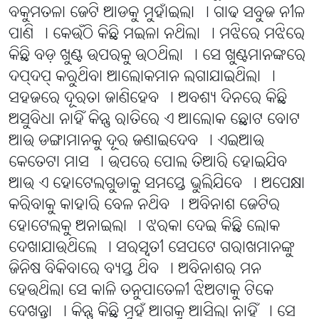
ବକୁମତଳା ଜେଟି ଆଡକୁ ମୁହାଁଇଲା । ଗାଢ ସବୁଜ ନୀଳ
ପାଣି । କେଉଁଠି କିଛି ମଇଳା ନଥିଲା । ମଝିରେ ମଝିରେ
କିଛି ବଡ଼ ଖୁଣ୍ଟ ଉପରକୁ ଉଠଥିଲା । ସେ ଖୁଣ୍ଟମାନଙ୍କରେ
ଦପ୍ଦପ୍ କରୁଥିବା ଆଲୋକମାନ ଲଗାଯାଇଥିଲା ।
ସହଜରେ ଦୂରତା ଜାଣିହେବ । ଅବଶ୍ୟ ଦିନରେ କିଛି
ଅସୁବିଧା ନାହିଁ କିନ୍ତୁ ରାତିରେ ଏ ଆଲୋକ ଛୋଟ ବୋଟ
ଆଉ ଡଙ୍ଗାମାନକୁ ଦୂର ଜଣାଇଦେବ । ଏଇଆଉ
କେତେଟା ମାସ । ଉପରେ ପୋଲ ତିଆରି ହୋଇଯିବ
ଆଉ ଏ ହୋଟେଲଗୁଡାକୁ ସମସ୍ତେ ଭୁଲିଯିବେ । ଅପେକ୍ଷା
କରିବାକୁ କାହାରି ବେଳ ନଥିବ । ଅବିନାଶ ଜେଟିର
ହୋଟେଲକୁ ଅନାଇଲା । ଝରକା ଦେଇ କିଛି ଲୋକ
ଦେଖାଯାଉଥିଲେ । ସରସ୍ୱତୀ ସେପଟେ ଗରାଖମାନଙ୍କୁ
ଜିନିଷ ବିକିବାରେ ବ୍ୟସ୍ତ ଥିବ । ଅବିନାଶର ମନ
ହେଉଥିଲା ସେ କାଳି ତନୁପାତେଳୀ ଝିଅଟାକୁ ଟିକେ
ଦେଖନ୍ତା । କିନ୍ତୁ କିଛି ମୁହଁ ଆଗକୁ ଆସିଲା ନାହିଁ । ସେ