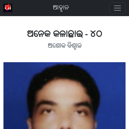
ଆହ୍ବାନ
ଅନେକ କଳାଛାଇ - ୪୦
ଅଶୋକ ବିଶ୍ବାଳ