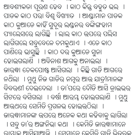
ଆବଶ୍ୟକତା ପୂରଣ ହେବ । କାଠ କିନ୍ତୁ ବହୁତ ଭଲ ।
ପାଡକ କାଠ ପରା ବିଶ୍ୱ ବିଖ୍ୟାତ । ଆଣ୍ଡାମାନ ପାଡକ
କାଠ କୁଆଡେ କାହିଁ ସୁଦୂର ଲଣ୍ଡନର ବଙ୍କିଙ୍ଗହାମ
ପ୍ୟାଲେସରେ ଲାଗିଛି । ଲାଲ କାଠ ଉପରେ ପଲିସ
ଲାଗିଗଲେ ସବୁବେଳେ ଚମକୁଥାଏ । ଏତେ କାଠ
ପାଣିରେ ଭାସୁଛି । କାଠ ଦର କୁଆଡେ ସୁନା
ହୋଇଗଲାଣି । ଅବିନାଶ ଆଗକୁ ଅନାଇଲା ।
ଜାରୱା ଚେକପୋଷ୍ଟ ଆସିଗଲା । କିଛି ଗାଡି ଆଗରେ
ନଥିଲା । ମୁଥୁ ନିଜ ଗାଡିର ନମ୍ବର ଆଉ ଯାତ୍ରୀମାନଙ୍କ
ବିବରଣୀ ଦେଇଦେଲା । ତା’ପରେ ଦୌଡି ଆସି ଡ୍ରାଇଭର
ସିଟରେ ବସିଗଲା । ବର୍ଷା ଆରମ୍ଭ ହୋଇଗଲାଣି । ମୁଥୁ
ଆଉଥରେ ସେମିତି ପ୍ରଗଳଭ ହୋଇଉଠିଲା ।
ଜାରୱାମାନଙ୍କ ଉପରେ ଅନେକ କଥା କହିବାକୁ ଲାଗିଲା
। ସବୁ ତା’ର ଅଙ୍ଗନିଭା କଥା । କେମିତି ଜାରୱାମାନେ
ରାସ୍ତାକୁ ଆସିଯାଆନ୍ତି । ସେମାନେ କେମିତି ଗାଡି ଭିତରକୁ