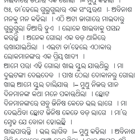
ମଇଦାରେ ତିଆରି ଏକ ଗୋଲା ।– ମୁଥୁ କହିଲା ।
ଓଃ, ତା’ହେଲେ ଗୁଲୁଗୁଲାର ଏକ ସଂସ୍କରଣ ।- ଅବିନାଶ
ମନକୁ ମନ କହିଲା । ଏଠି ଅଟା ଜାଗାରେ ମାଇଦାରୁ
ଗୁଲୁଗୁଲା ତିଆରି ହୁଏ । ଲୋକେ ଖାଇବାକୁ ପସନ୍ଦ
କରନ୍ତି । ଅନେକ ଗୋଲା ଏକ ବଡ଼ ଥାଳିରେ
ରଖାଯାଇଥିଲା । ଏଇଟା ତା’ହେଲେ ଏଠାକାର
ଲୋକମାନଙ୍କର ଏକ ପ୍ରିୟ ଖାଦ୍ୟ ।
ଆମେ ପରା ଏହି ଗୋଲା ଖାଇ ସ୍କୁଲ ଯାଉଥିଲୁ । ମା
ଦୁଇଟଙ୍କା ଦେଇଦେବ । ପାଖ ଠେଲା ଦୋକାନରୁ ଗୋଲା
ଖାଇ ଆମେ ସ୍କୁଲ ଚାଲିଯାଉ ।– ମୁଥୁ ନିଜର ସାନ
ଦିନମାନଙ୍କ କଥା ମନେ ପକାଉଥିଲା । ଛୋଟ
ଦିନମାନଙ୍କରେ ସବୁ ଜିନିଷ କେତେ ଭଲ ଲାଗେ । ମା
ଦେଇଥିବା ଛୋଟ ଜିନିଷ କେତେ ବଡ଼ ଲାଗେ । ମା’ର
ସ୍ନେହ ଯେ ବୋଳା ହୋଇଛି ।
ଖାଇପାରନ୍ତି । ଭଲ ଲାଗିବ ।– ମୁଥୁ କହିଲା । ଅବିନାଶ