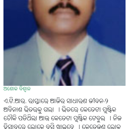
ଅଶୋକ ବିଶ୍ବାଳ
ଏ.ଟି.ଆର. ରାସ୍ତାରେ ଆଜିର ସାଧାରଣ ଜୀବନ-୨
ଅବିନାଶ ଭିତରକୁ ଗଲା । ଭିତରେ କେତେଟା ପ୍ଲଷ୍ଟିକ
ଚୌକି ପଡିଥିଲା ଆଉ କେତେଟା ପ୍ଲଷ୍ଟିକ ଟେବୁଲ । ନିଜ
ହିସାବରେ ଲୋକେ ବସି ଖାଇବେ । କେତେଜଣ ଲୋକ