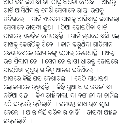
ଆଠ ଦଶ ଜଣ ବା ତା’ ଠାରୁ ଅଧିକା ହେବେ । ଆଗରୁ
ଗାଡି ଆସିଥିବାର ଦେଖି ସେମାନେ ରାସ୍ତା ଉପରୁ
ହଟିଗଲେ । ଗାଡି ଏକଦମ ପାଖକୁ ଆସିବାରୁ ଜଣାଗଲା
ସେମାନେ ଜାରୱା ଛୁଆ । ଠିଆ ହୋଇଥିବା ଗାଡି
ପାଖରେ ଏକତ୍ରିତ ହୋଇଛନ୍ତି । ଗାଡି ଉପରେ ବସି ଏଇ
ପାଖକୁ କେଉଁଠିକୁ ଯିବେ । କାମ କରୁଥିବା ଗାଡିମାନ
ବେଳେବେଳେ ସେମାନଙ୍କୁ ଉଠାଇ ନେଇଥାନ୍ତି । ଅଳ୍ପା
ଉଚ୍ଚ ପିଲାମାନେ । ସେମାନେ ରାସ୍ତା ଧାରରୁ ଜୋରରେ
ଯାଉଥିବା ମୁଥୁର ଗାଡିକୁ ଆନଇ ରହିଥିଲେ ।
ଆଗରେ କିଛି ଘର ଦେଖାଗଲା । ସେଠି ସାଧାରଣ
ଲୋକମାନେ ରହୁଛନ୍ତି । କିଛି ଗୁଆ ଆଉ କଦଳୀ ବା
ନଡିଆ ଗଛ । କିଏ ରାଞ୍ଚିବାଲା, ବା ବଙ୍ଗାଳୀ ବା ତାମିଲ
ଏଠି ଘରକରି ରହିଲାଣି । ସମସ୍ତେ ସାଧାରଣ ଶ୍ୱାସ
ନେଲେ । ଆଉ କିଛି ଡରିବାର ନାହିଁ । ଜାରୱା ଅଞ୍ଚଳ
ସରଗଲାଣି ।