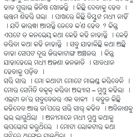
ହାତ ପୁରାଇ ଜିନିଷ ଖୋଜନ୍ତି । କିଛି ଦେବାକୁ ହେବ ।
ଉତ୍ତମ ଶିହରି ଗଲା । ପାଖରେ କିଛି ବିସ୍କୁଟ ମଧ୍ୟ ନାହିଁ
। ଯଦି ଜାରୱା ଆସନ୍ତି ତେବେ କ’ଣ ହେବ ? କିନ୍ତୁ
ଏପଟେ ତ କନଭେୟ କଥା କେହି କହି ନାହାନ୍ତି । କେହି
ଡରିବା କଥା କହି ନାହାନ୍ତି । ସବୁ ଯାହାକିଛି କଥା ଅଛି
ତାହା ସେପଟ ଦୂର ଜିରକାଟାଙ୍ଗ ଅଞ୍ଚଳର । କିନ୍ତୁ
ଯାହାହେଲେ ମଧ୍ୟ ଅଜଣା ଜନଜାତି । ସାବଧାନ
ହେବାକୁ ପଡି଼ବ ।
ସରି ସାର । ମୋ କଥାଟା ମୋଟେ ମାଇଣ୍ଡ କରିବେନି ।
ମୋର ସେମିତି ବକ୍ବକ୍ କରିବା ଅଭ୍ୟାସ – ମୁଥୁ କହିଲା ।
ଏଇଟା ତା’ର ସବୁବେଳର ଏକ ବାକ୍ୟ । ବହୁତ କିଛି
କହିଦେବ ଆଉ ତା’ପରେ ସରି ସାର୍ କହିବ । ଅବିନାଶକୁ
ଭଲ ଲାଗୁଥିଲା । ଅନ୍ୟମାନେ ମଧ୍ୟ ମୁଥୁ କଥାକୁ
ଉପଭୋଗ କରୁଥିଲେ । ମୋଟା ଲୋକଟାର କଥା
ମଝିରେ ଥଙ୍ଗେଇ ଯାଉଥିଲା ।