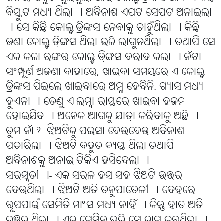
ବିସ୍କୁଟ ମଧ୍ୟ ଥିଲା । ଅବିନାଶ ଏପଟ ସେପଟ ଅନାଇଲା
। ସେ କିଛି କୋଲ୍ଡ ଡ୍ରିଙ୍କସ ନେବାକୁ ଚାହୁଁଥିଲା । କିଛି
ଜଣା କୋଲ୍ଡ ଡ୍ରିଙ୍କସ ଥିଲା ଭଳି ଲାଗୁନଥିଲା । ତଥାପି ସେ
ଏକ କଳା ରଙ୍ଗର କୋଲ୍ଡ ଡ୍ରିଙ୍କସ ବରାଦ କଲା । ନଁଟା
ସଂମ୍ପୂର୍ଣ ଅଜଣା ବାହାରେ, ଖାଇବା ସମୟରେ ଏ କୋଲ୍ଡ
ଡ୍ରିଙ୍କସ ପିଇଲେ ଖାଇବାରେ ଅମ୍ଳ ହେବିନି. ଗ୍ୟାସ ମଧ୍ୟ
ହୁଏନା । ତେଣୁ ଏ ଲମ୍ବା ରାସ୍ତରେ ଖାଇବା ହଜମ
ହୋଇଯିବ । ଅନେକ ଆଗକୁ ଯାତ୍ରା କରିବାକୁ ଅଛି ।
ତୁମ ନାଁ?- ଝିଅଟିକୁ ପଇସା ଦେଉଦେଉ ଅବିନାଶ
ପଚାରିଲା । ଝିଅଟି ବହୁତ ବ୍ୟସ୍ତ ଥିଲା ତଥାପି
ଅବିନାଶକୁ ଅନାଇ ଟିକିଏ ହସିଦେଲା ।
ସରସ୍ୱତୀ ।- ଏକ ସରଳ ହସ ସହ ଝିଅଟି ଉତ୍ତର
ଦେଉଥିଲା । ଝିଅଟି ଅତି ତନୁପାତେଳୀ । ଦେହରେ
ରୂପପାଇଁ ସେମିତି ମାଂସ ମଧ୍ୟ ନାହିଁ । କିନ୍ତୁ ହାତ ଅତି
ଚଞ୍ଚଳ ଥିଲା । ଏକ ମେସିନ ଭଳି ସେ କାମ କରୁଥିଲା ।