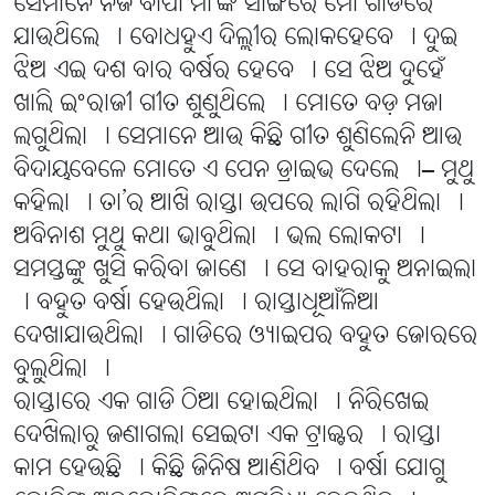
ସେମାନେ ନିଜ ବାପା ମା’ଙ୍କ ସାଙ୍ଗରେ ମୋ ଗାଡିରେ
ଯାଉଥିଲେ । ବୋଧହୁଏ ଦିଲ୍ଲୀର ଲୋକହେବେ । ଦୁଇ
ଝିଅ ଏଇ ଦଶ ବାର ବର୍ଷର ହେବେ । ସେ ଝିଅ ଦୁହେଁ
ଖାଲି ଇଂରାଜୀ ଗୀତ ଶୁଣୁଥିଲେ । ମୋତେ ବଡ଼ ମଜା
ଲଗୁଥିଲା । ସେମାନେ ଆଉ କିଛି ଗୀତ ଶୁଣିଲେନି ଆଉ
ବିଦାୟବେଳେ ମୋତେ ଏ ପେନ ଡ୍ରାଇଭ ଦେଲେ ।– ମୁଥୁ
କହିଲା । ତା’ର ଆଖି ରାସ୍ତା ଉପରେ ଲାଗି ରହିଥିଲା ।
ଅବିନାଶ ମୁଥୁ କଥା ଭାବୁଥିଲା । ଭଲ ଲୋକଟା ।
ସମସ୍ତଙ୍କୁ ଖୁସି କରିବା ଜାଣେ । ସେ ବାହରାକୁ ଅନାଇଲା
। ବହୁତ ବର୍ଷା ହେଉଥିଲା । ରାସ୍ତାଧୂଆଁଳିଆ
ଦେଖାଯାଉଥିଲା । ଗାଡିରେ ଓ୍ୟାଇପର ବହୁତ ଜୋରରେ
ବୁଲୁଥିଲା ।
ରାସ୍ତାରେ ଏକ ଗାଡି ଠିଆ ହୋଇଥିଲା । ନିରିଖେଇ
ଦେଖିଲାରୁ ଜଣାଗଲା ସେଇଟା ଏକ ଟ୍ରାକ୍ଟର । ରାସ୍ତା
କାମ ହେଉଛି । କିଛି ଜିନିଷ ଆଣିଥିବ । ବର୍ଷା ଯୋଗୁ