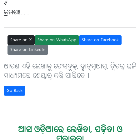
୰
କ୍ରମଶଃ. . .
Share on X
Share on WhatsApp
Share on Facebook
Share on LinkedIn
ଆପଣ ଏହି ଲେଖାକୁ ଫେସବୁକ୍, ହ୍ବାଟ୍‌ସ୍‌ଆପ୍, ଟ୍ବିଟର୍ ଭଳି
ମାଧ୍ୟମରେ ଶେୟାର୍ କରି ପାରିବେ୤
Go Back
ଆସ ଓଡ଼ିଆରେ ଲେଖିବା, ପଢ଼ିବା ଓ
ପଢ଼ାଇବା