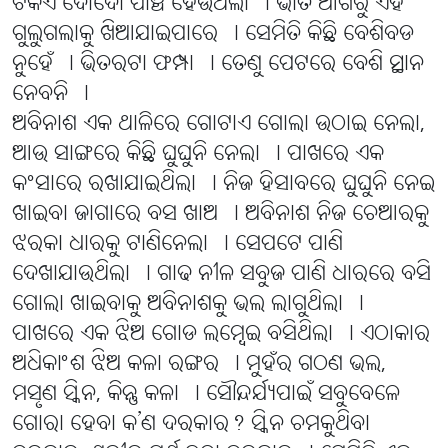
ଟିକିଏ ଦୋଦୋ ପାଞ୍ଚ ହେଉଥିଲା । ଭାତ ଆଗରୁ ଏହି
ଗୁଲୁଗଲାକୁ ଖିଆଯାଇପାରେ । ସେମିତି କିଛି ବେଶିବଡ
ନୁହେଁ । ଭିତରଟା ଫମ୍ପା । ତେଣୁ ପେଟରେ ବେଶି ସ୍ଥାନ
ନେବନି ।
ଅବିନାଶ ଏକ ଥାଳିରେ ଗୋଟାଏ ଗୋଲା ଉଠାଇ ନେଲା,
ଆଉ ସାଙ୍ଗରେ କିଛି ଘୁଘୁନି ନେଲା । ପାଖରେ ଏକ
କଂସାରେ ରଖାଯାଇଥିଲା । ନିଜ ହିସାବରେ ଘୁଘୁନି ନେଇ
ଖାଇବା ଜାଗାରେ ବସ ଖାଅ । ଅବିନାଶ ନିଜ ଚେଆରକୁ
ଝରକା ଧାରକୁ ଟାଣିନେଲା । ସେପଟେ ପାଣି
ଦେଖାଯାଉଥିଲା । ଗାଢ ନୀଳ ସବୁଜ ପାଣି ଧାରରେ ବସି
ଗୋଲା ଖାଇବାକୁ ଅବିନାଶକୁ ଭଲ ଲାଗୁଥିଲା ।
ପାଖରେ ଏକ ଝିଅ ଗୋଡ ଲମ୍ବେଇ ବସିଥିଲା । ଏଠାକାର
ଅଧିକାଂଶ ଝିଅ କଳା ରଙ୍ଗର । ମୁହଁର ଗଠଣ ଭଲ,
ମସୃଣ ସ୍କିନ, କିନ୍ତୁ କଳା । ସୌନ୍ଦର୍ଯ୍ୟପାଇଁ ସବୁବେଳେ
ଗୋରା ହେବା କ’ଣ ଦରକାର? ସ୍କିନ ଚମକୁଥିବା