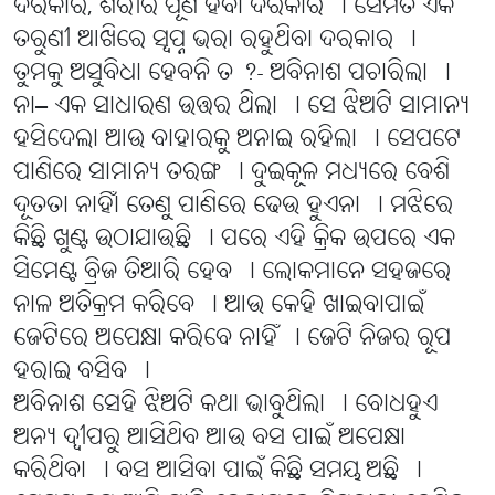
ଦରକାର, ଶରୀର ପୂର୍ଣ ହବା ଦରକାର । ସେମିତି ଏକ
ତରୁଣୀ ଆଖିରେ ସ୍ୱପ୍ନ ଭରା ରହୁଥିବା ଦରକାର ।
ତୁମକୁ ଅସୁବିଧା ହେବନି ତ ?- ଅବିନାଶ ପଚାରିଲା ।
ନା– ଏକ ସାଧାରଣ ଉତ୍ତର ଥିଲା । ସେ ଝିଅଟି ସାମାନ୍ୟ
ହସିଦେଲା ଆଉ ବାହାରକୁ ଅନାଇ ରହିଲା । ସେପଟେ
ପାଣିରେ ସାମାନ୍ୟ ତରଙ୍ଗ । ଦୁଇକୂଳ ମଧ୍ୟରେ ବେଶି
ଦୂତତା ନାହିାଁ ତେଣୁ ପାଣିରେ ଢେଉ ହୁଏନା । ମଝିରେ
କିଛି ଖୁଣ୍ଟ ଉଠାଯାଉଛି । ପରେ ଏହି କ୍ରିକ ଉପରେ ଏକ
ସିମେଣ୍ଟ ବ୍ରିଜ ତିଆରି ହେବ । ଲୋକମାନେ ସହଜରେ
ନାଳ ଅତିକ୍ରମ କରିବେ । ଆଉ କେହି ଖାଇବାପାଇଁ
ଜେଟିରେ ଅପେକ୍ଷା କରିବେ ନାହିଁ । ଜେଟି ନିଜର ରୂପ
ହରାଇ ବସିବ ।
ଅବିନାଶ ସେହି ଝିଅଟି କଥା ଭାବୁଥିଲା । ବୋଧହୁଏ
ଅନ୍ୟ ଦ୍ୱୀପରୁ ଆସିଥିବ ଆଉ ବସ ପାଇଁ ଅପେକ୍ଷା
କରିଥିବା । ବସ ଆସିବା ପାଇଁ କିଛି ସମୟ ଅଛି ।