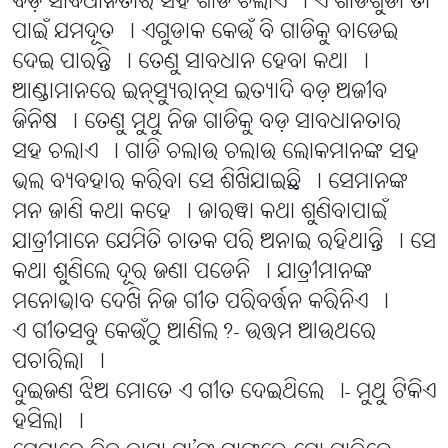
ବଡ଼ ସାବଧାନତାର ସହ ଗାଡି ଚଲାଏ । ଏ ଗାଡିଗୁଡା ତା’
ପାଇଁ ଯମଦୂତ । ଏଗୁଡାକ କେଉଁ ବି ଗାଡିକୁ ବାଡେଇ
ଦେଇ ପାରନ୍ତି । ତେଣୁ ସାବଧାନ ହେବା କଥା ।
ଆଣ୍ଡାମାନରେ ଇନ୍ସ୍ୟୁରାନ୍ସ ଇତ୍ୟାଦି ବଡ଼ ଅଜୀବ
ଜିନିଷ । ତେଣୁ ମୁଥୁ ନିଜ ଗାଡିକୁ ବଡ଼ ସାବଧାନତାର
ସହ ଚଲାଏ । ଗାଡି ଚଲାଉ ଚଲାଉ ଲୋକମାନଙ୍କ ସହ
ଭଲ ବ୍ୟବହାର କରିବା ସେ ଶିଖିଯାଇଛି । ସେମାନଙ୍କ
ମନ ଜାଣି କଥା କହେ । ଜାରୱା କଥା ଶୁଣିବାପାଇଁ
ଯାତ୍ରୀମାନେ ଯେମିତି ଚାତକ ପରି ଅନାଇ ରହିଥାନ୍ତି । ସେ
କଥା ଶୁଣିଲେ ଦୂର ଜଣା ପଡେନି । ଯାତ୍ରୀମାନଙ୍କ
ମନୋଭାବ ଦେଖି ନିଜ ଗୀତ ପରିବର୍ତ୍ତନ କରିନିଏ ।
ଏ ଗୀତସବୁ କେଉଁଠୁ ଆଣିଲ?- ଉତ୍ତମ ଆଉଥରେ
ପଚାରିଲା ।
ଦୁଇଜଣ ଝିଅ ମୋତେ ଏ ଗୀତ ଦେଇଥିଲେ ।- ମୁଥୁ ଟିକିଏ
ହସିଲା ।