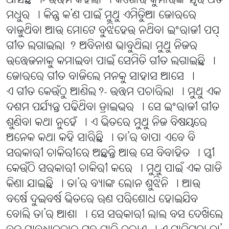
ଆସିଛ ।- ଉତ୍ତମ କହିଲା । କିଶୋର କୁମାରଙ୍କ ସ୍ୱର ଅତି
ମଧୁର । କିନ୍ତୁ କ’ଣ ପାଇଁ ମୁଥୁ ଏମିତିୁଆ ଜୋରରେ
ବାଜୁଥିବା ଆଉ ମୋଟେ ବୁଝିହେଉ ନଥିବା ଇଂରାଜୀ ପପ୍
ଗୀତ ଲଗାଇଲା ? ଅବିନାଶ ଭାବୁଥିଲା ମୁଥୁ ନିଜର
ଉତ୍ତେଜନାକୁ କମାଇବା ପାଇଁ ସେମିତି ଗୀତ ଲଗାଇଛି ।
ଜୋରରେ ଗୀତ ବାଜିଲେ ମନକୁ ସାହାସ ଆସେ ।
ଏ ଗୀତ କେଉଁଠୁ ଆଣିଲ?- ଉତ୍ତମ ପଚାରିଲା । ମୁଥୁ ଏକ
ଦଶମ ପର୍ଯ୍ୟନ୍ତ ପଢିଥିବା ଡ୍ରାଇଭର । ସେ ଇଂରାଜୀ ଗୀତ
ଶୁଣିବା କଥା ନୁହେଁ । ଏ ଭିତରେ ମୁଥୁ ନିଜ ବିଷୟରେ
ଅନେକ କଥା କହି ସାରିଛି । ତା’ର ବାପା ଏବେ ବି
ସରକାରୀ ଚାକିରୀରେ ଅଛନ୍ତି ଆଉ ସେ ବିବାହିତ । ସ୍ତ୍ରୀ
କେଉଁଠି ସରକାରୀ ଚାକିରୀ କରେ । ମୁଥୁ ପାଇଁ ଏକ ଗାଡି
କିଣା ଯାଇଛି । ତା’ର ବ୍ୟାଙ୍କ ଲୋନ ଶୁଝିନି । ଆଉ
ବର୍ଷେ ଦୁଇବର୍ଷ ଭିତରେ ଋଣ ପରିଶୋଧ ହୋଇଯିବ
ବୋଲି ତା’ର ଆଶା । ସେ ସରକାରୀ ଲାଲ ବସ ଦେଖିଲେ