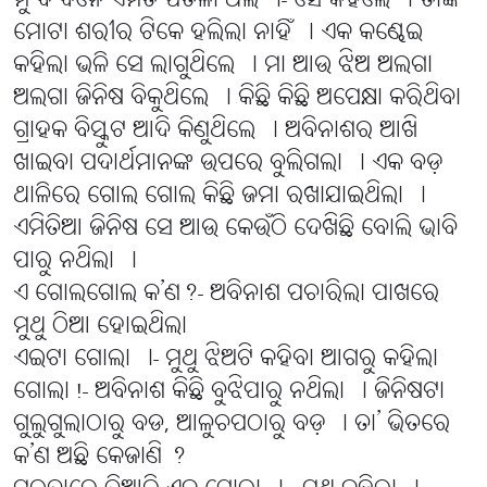
ମୁଁ ବି ଦିନେ ଏମିତି ପତଳା ଥିଲି ।- ସେ କହିଲେ । ତାଙ୍କ
ମୋଟା ଶରୀର ଟିକେ ହଲିଲା ନାହିଁ । ଏକ କଣ୍ଢେଇ
କହିଲା ଭଳି ସେ ଲାଗୁଥିଲେ । ମା ଆଉ ଝିଅ ଅଲଗା
ଅଲଗା ଜିନିଷ ବିକୁଥିଲେ । କିଛି କିଛି ଅପେକ୍ଷା କରିଥିବା
ଗ୍ରାହକ ବିସ୍କୁଟ ଆଦି କିଣୁଥିଲେ । ଅବିନାଶର ଆଖି
ଖାଇବା ପଦାର୍ଥମାନଙ୍କ ଉପରେ ବୁଲିଗଲା । ଏକ ବଡ଼
ଥାଳିରେ ଗୋଲ ଗୋଲ କିଛି ଜମା ରଖାଯାଇଥିଲା ।
ଏମିତିଆ ଜିନିଷ ସେ ଆଉ କେଉଁଠି ଦେଖିଛି ବୋଲି ଭାବି
ପାରୁ ନଥିଲା ।
ଏ ଗୋଲଗୋଲ କ’ଣ?- ଅବିନାଶ ପଚାରିଲା ପାଖରେ
ମୁଥୁ ଠିଆ ହୋଇଥିଲା
ଏଇଟା ଗୋଲା ।- ମୁଥୁ ଝିଅଟି କହିବା ଆଗରୁ କହିଲା
ଗୋଲା!- ଅବିନାଶ କିଛି ବୁଝିପାରୁ ନଥିଲା । ଜିନିଷଟା
ଗୁଲୁଗୁଲାଠାରୁ ବଡ, ଆଳୁଚପଠାରୁ ବଡ଼ । ତା’ ଭିତରେ
କ’ଣ ଅଛି କେଜାଣି ?