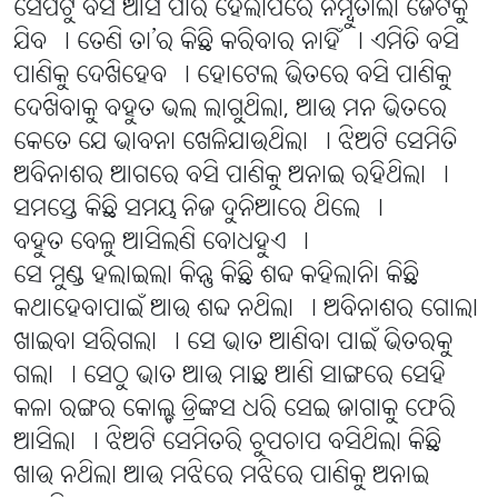
ସେପଟୁ ବସ ଆସି ପାରି ହେଲାପରେ ନିମ୍ବୁତାଲା ଜେଟିକୁ
ଯିବ । ତେଣି ତା’ର କିଛି କରିବାର ନାହିଁ । ଏମିତି ବସି
ପାଣିକୁ ଦେଖିହେବ । ହୋଟେଲ ଭିତରେ ବସି ପାଣିକୁ
ଦେଖିବାକୁ ବହୁତ ଭଲ ଲାଗୁଥିଲା, ଆଉ ମନ ଭିତରେ
କେତେ ଯେ ଭାବନା ଖେଳିଯାଉଥିଲା । ଝିଅଟି ସେମିତି
ଅବିନାଶର ଆଗରେ ବସି ପାଣିକୁ ଅନାଇ ରହିଥିଲା ।
ସମସ୍ତେ କିଛି ସମୟ ନିଜ ଦୁନିଆରେ ଥିଲେ ।
ବହୁତ ବେଳୁ ଆସିଲଣି ବୋଧହୁଏ ।
ସେ ମୁଣ୍ଡ ହଲାଇଲା କିନ୍ତୁ କିଛି ଶବ୍ଦ କହିଲାନିା କିଛି
କଥାହେବାପାଇଁ ଆଉ ଶବ୍ଦ ନଥିଲା । ଅବିନାଶର ଗୋଲା
ଖାଇବା ସରିଗଲା । ସେ ଭାତ ଆଣିବା ପାଇଁ ଭିତରକୁ
ଗଲା । ସେଠୁ ଭାତ ଆଉ ମାଛ ଆଣି ସାଙ୍ଗରେ ସେହି
କଳା ରଙ୍ଗର କୋଲ୍ଡ ଡ୍ରିଙ୍କସ ଧରି ସେଇ ଜାଗାକୁ ଫେରି
ଆସିଲା । ଝିଅଟି ସେମିତରି ଚୁପଚାପ ବସିଥିଲା କିଛି
ଖାଉ ନଥିଲା ଆଉ ମଝିରେ ମଝିରେ ପାଣିକୁ ଅନାଇ