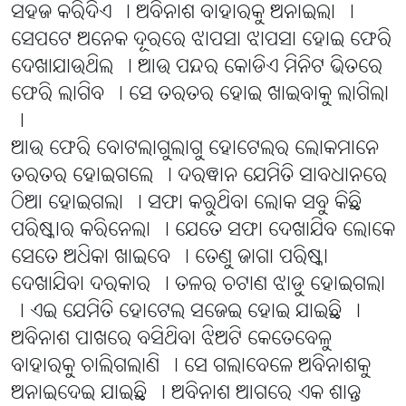
ସହଜ କରିଦିଏ । ଅବିନାଶ ବାହାରକୁ ଅନାଇଲା ।
ସେପଟେ ଅନେକ ଦୂରରେ ଝାପସା ଝାପସା ହୋଇ ଫେରି
ଦେଖାଯାଉଥିଲ । ଆଉ ପନ୍ଦର କୋଡିଏ ମିନିଟ ଭିତରେ
ଫେରି ଲାଗିବ । ସେ ତରତର ହୋଇ ଖାଇବାକୁ ଲାଗିଲା
।
ଆଉ ଫେରି ବୋଟଲାଗୁଲାଗୁ ହୋଟେଲର ଲୋକମାନେ
ତରତର ହୋଇଗଲେ । ଦରୱାନ ଯେମିତି ସାବଧାନରେ
ଠିଆ ହୋଇଗଲା । ସଫା କରୁଥିବା ଲୋକ ସବୁ କିଛି
ପରିଷ୍କାର କରିନେଲା । ଯେତେ ସଫା ଦେଖାଯିବ ଲୋକେ
ସେତେ ଅଧିକା ଖାଇବେ । ତେଣୁ ଜାଗା ପରିଷ୍କା
ଦେଖାଯିବା ଦରକାର । ତଳର ଚଟାଣ ଝାଡୁ ହୋଇଗଲା
। ଏଇ ଯେମିତି ହୋଟେଲ ସଜେଇ ହୋଇ ଯାଇଛି ।
ଅବିନାଶ ପାଖରେ ବସିଥିବା ଝିଅଟି କେତେବେଳୁ
ବାହାରକୁ ଚାଲିଗଲାଣି । ସେ ଗଲାବେଳେ ଅବିନାଶକୁ
ଅନାଇଦେଇ ଯାଇଛି । ଅବିନାଶ ଆଗରେ ଏକ ଶାନ୍ତ