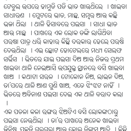
ଟେବୁଲ ଉପରେ ହାମୁଡି ପଡି ଭାତ ଖାଉଥିଲେ । ଖାଇବା
ସାଧାରଣ । ପ୍ଲେଟରେ ଭାତ, ମାଛ, ସମ୍ବର ଆଉ କଛି
ଭଜା ଥିଲା । ଥାଳି ହିସାବରେ ପଇସା । ସାଧା ଭାତ
ଆଉ ମାଛ । ପାଖରେ ଏକ ଲୋକ ଡଙ୍କି ଲାଗିଥିବା
ପରଷା ପାତ୍ର ଧରି କାହାର କିଛି ଦରକାର ହେଲେ ପରଷି
ଦେଉଥିଲା । ଏଇ ଛୋଟ ହୋଟେଲରେ ମଧ୍ୟ ସେଲଫ
ସର୍ଭିସ । ଭିତରେ ଯାଇ ପଇସା ଦିଅ ଆଉ ନିଜର ପ୍ରଥମ
ଖାଇବା ଥାଳି ନେଇଆସି ଉପଯୁକ୍ତ ସ୍ଥାନରେ ବସି ଖାଇବା
ଖାଅ । କଥାଟା ସରଳ । ଟୋକୋନ ନିଅ, ଲାଇନ ଦିଅ,
ତା’ପରେ ଥାଳି ଆଣ ପୁଣି ଖାଅ, ଏତେ ଝିଂଝଟ ନାହିଁ ।
ଭିତରେ ଅବିନାଶ ପଇସା ଦେଇ ଏକ ଥାଳି ବରାଦ କଲା
।
ଏକ ପତଳା କଳା ରଙ୍ଗର ଝିଅଟିଏ ବସି ଲୋକଙ୍କଠାରୁ
ପଇସା ନେଉଥିଲା । ତା’ର ପାଖରେ ଅନେକ ଖାଇବା
ଜିନିଷ, ପକୁଡି ଗୁଲଗୁଲା ଆଉ କୋଲ୍ଡ ଡ୍ରିଙ୍କସ ଆଦି । କିଛି