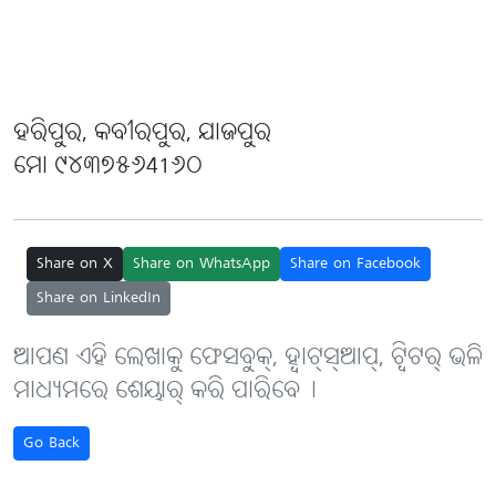
ହରିପୁର, କବୀରପୁର, ଯାଜପୁର
ମୋ ୯୪୩୭୫୬41୬୦
Share on X
Share on WhatsApp
Share on Facebook
Share on LinkedIn
ଆପଣ ଏହି ଲେଖାକୁ ଫେସବୁକ୍, ହ୍ବାଟ୍‌ସ୍‌ଆପ୍, ଟ୍ବିଟର୍ ଭଳି
ମାଧ୍ୟମରେ ଶେୟାର୍ କରି ପାରିବେ୤
Go Back