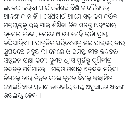
ଲଢ଼େଇ କରିବା ପାଇଁ କୌଣସି ବିଜ୍ଞାନ କୌଶଳର
ଆବଶ୍ୟକ ନାହିଁ୤ ସେଥିପାଇଁ ଆମେ ସତ୍ କର୍ମ କରିବା
ପରସ୍ପରକୁ ଭଲ ପାଇ ଶିଖିବା ନିଜ ମନରୁ ଅହଂକାର
ଦୂରେଇ ଦେବା, ତେବେ ଆମେ ସେହି ଉର୍ଜା ପ୍ରାପ୍ତ
କରିପାରିବା୤ ପ୍ରାକୃତିକ ପରିବେଶକୁ ଭଲ ପାଇଲେ ତାର
ସୁଗନ୍ଧରେ ମତୁଆଲା ହେଲେ ଓ ସମସ୍ତ ଜୀବ ଜଗତର
ସନ୍ତୁଳନ ରକ୍ଷା କଲେ ହୁଏତ ଧ୍ୱଂସ ମୁହଁରୁ ପୃଥିବୀର
ନବଜନ୍ମ ଘଟିପାରେ୤ ପରମ ସତ୍ତାକୁ ଅନୁଭବ କରିବା
ନିମନ୍ତେ ତାର ଚିନ୍ତନ କଲେ ନୂତନ ଦିଗନ୍ତ ଉଦ୍ଭାସିତ
ହୋଇଥିବାର ପ୍ରମାଣ ଭାରତୀୟ ଶାସ୍ତ୍ର ଅନୁସାରେ ଅବଶ୍ୟ
ଉପଲବ୍ଧ ହେବ୤