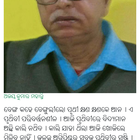
ଅଜୟ କୁମାର ମହାନ୍ତି
ବେଙ୍ଗ କହେ ବେଙ୍ଗୁଲୀଲୋ ପୃଥୀ କ୍ଷଣ କ୍ଷଣକେ ଆନ୤ ଏ
ପୃଥିବୀ ପରିବର୍ତ୍ତନଶୀଳ୤ ଆଜି ପୃଥିବୀରେ ବିଦ୍ୟମାନ
ଅଛି କାଲି ନଥିବ୤ କାଲି ଯାହା ଥିଲା ଆଜି ଖୋଜିଲେ
ମିଳିବ ନାହିଁ୤ ଜ୍ୱଳନ୍ତ ଅଗ୍ନିପିଣ୍ଡରୁ ସବୁଜ ପୃଥିବୀର ସୃଷ୍ଟି୤