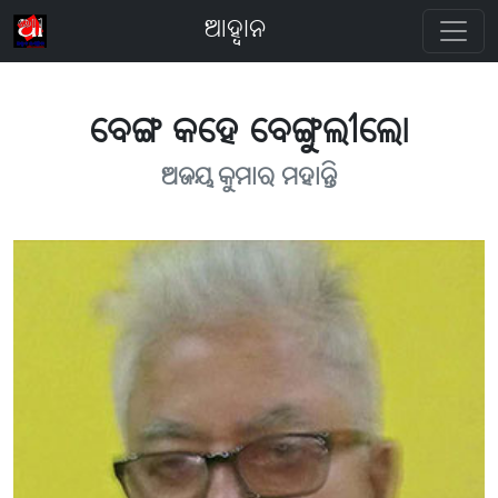
ଆହ୍ବାନ
ବେଙ୍ଗ କହେ ବେଙ୍ଗୁଲୀଲୋ
ଅଜୟ କୁମାର ମହାନ୍ତି