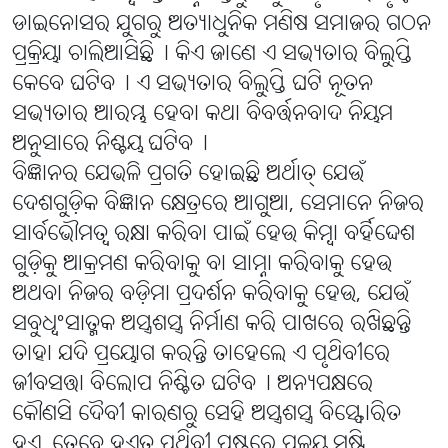
ଡାଇନୋସର ଯୁଗରୁ ଅତ୍ୟାଧୁନିକ ମଣିଷ ସମାଜର ଗଠନ
ପ୍ରକ୍ରିୟା ଚାଲିଆସିଛି୤ କିଏ ଜାଣେ ଏ ସଭ୍ୟତାର ବିଲୁପ୍ତି
କେବେ ଘଟିବ୤ ଏ ସଭ୍ୟତାର ବିଲୁପ୍ତି ଘଟି ନୂତନ
ସଭ୍ୟତାର ଆରମ୍ଭ ହେବା କଥା ବିବର୍ତ୍ତନବାଦ ନିୟମ
ଅନୁସାରେ ନିଶ୍ଚୟ ଘଟିବ୤
ବିଜ୍ଞାନର ଯେଭଳି ପ୍ରଗତି ହୋଇଛି ଅର୍ଥାତ୍ ଯେଉଁ
ଦେଶଗୁଡ଼ିକ ବିଜ୍ଞାନ କ୍ଷେତ୍ରରେ ଆଗୁଆ, ସେମାନେ ନିଜର
ସାର୍ବଭୌମତ୍ୱ ରକ୍ଷା କରିବା ପାଇଁ ହେଉ କିମ୍ବା ବର୍ହିଦ୍ଦେଶ
ଗୁଡ଼ିକୁ ଆକ୍ରମଣ କରିବାକୁ ବା ସାମ୍ନା କରିବାକୁ ହେଉ
ଅଥବା ନିଜର ବଡ଼ିମା ପ୍ରଦର୍ଶନ କରିବାକୁ ହେଉ, ଯେଉଁ
ସବୁଧ୍ୱଂସାତ୍ମକ ଅସ୍ତ୍ରଶସ୍ତ୍ର ନିର୍ମାଣ କରି ପାଖରେ ରଖିଛନ୍ତି
ତାହା ଯଦି ପ୍ରୟୋଗ କରନ୍ତି ତାହେଲେ ଏ ପୃଥିବୀରେ
ଜୀବସତ୍ତା ବିଲୋପ ନିଶ୍ଚିତ ଘଟିବ୤ ଅନ୍ୟପକ୍ଷରେ
କୌଣସି ଦୈବୀ କାରଣରୁ ସେହି ଅସ୍ତ୍ରଶସ୍ତ୍ର ବିସ୍ଫୋରିତ
ହୁଏ, ତେବେ ହୁଏତ ପୃଥିବୀ ପୃଷ୍ଠରେ ପ୍ରଳୟ ସୃଷ୍ଟି