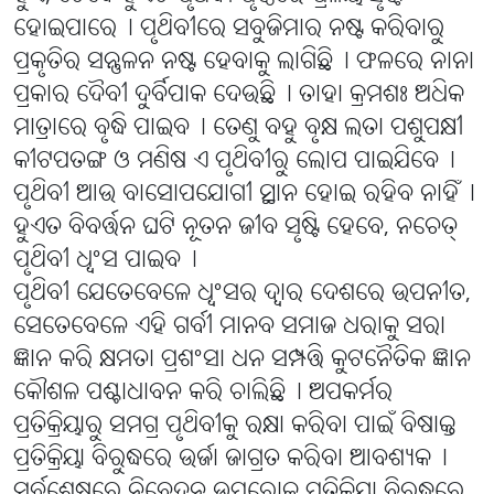
ହୋଇପାରେ୤ ପୃଥିବୀରେ ସବୁଜିମାର ନଷ୍ଟ କରିବାରୁ
ପ୍ରକୃତିର ସନ୍ତୁଳନ ନଷ୍ଟ ହେବାକୁ ଲାଗିଛି୤ ଫଳରେ ନାନା
ପ୍ରକାର ଦୈବୀ ଦୁର୍ବିପାକ ଦେଉଛି୤ ତାହା କ୍ରମଶଃ ଅଧିକ
ମାତ୍ରାରେ ବୃଦ୍ଧି ପାଇବ୤ ତେଣୁ ବହୁ ବୃକ୍ଷ ଲତା ପଶୁପକ୍ଷୀ
କୀଟପତଙ୍ଗ ଓ ମଣିଷ ଏ ପୃଥିବୀରୁ ଲୋପ ପାଇଯିବେ୤
ପୃଥିବୀ ଆଉ ବାସୋପଯୋଗୀ ସ୍ଥାନ ହୋଇ ରହିବ ନାହିଁ୤
ହୁଏତ ବିବର୍ତ୍ତନ ଘଟି ନୂତନ ଜୀବ ସୃଷ୍ଟି ହେବେ, ନଚେତ୍
ପୃଥିବୀ ଧ୍ୱଂସ ପାଇବ୤
ପୃଥିବୀ ଯେତେବେଳେ ଧ୍ୱଂସର ଦ୍ୱାର ଦେଶରେ ଉପନୀତ,
ସେତେବେଳେ ଏହି ଗର୍ବୀ ମାନବ ସମାଜ ଧରାକୁ ସରା
ଜ୍ଞାନ କରି କ୍ଷମତା ପ୍ରଶଂସା ଧନ ସମ୍ପତ୍ତି କୁଟନୈତିକ ଜ୍ଞାନ
କୌଶଳ ପଶ୍ଚାଧାବନ କରି ଚାଲିଛି୤ ଅପକର୍ମର
ପ୍ରତିକ୍ରିୟାରୁ ସମଗ୍ର ପୃଥିବୀକୁ ରକ୍ଷା କରିବା ପାଇଁ ବିଷାକ୍ତ
ପ୍ରତିକ୍ରିୟା ବିରୁଦ୍ଧରେ ଉର୍ଜା ଜାଗ୍ରତ କରିବା ଆବଶ୍ୟକ୤
ସର୍ବଶେଷରେ ନିବେଦନ ଉପରୋକ୍ତ ପ୍ରତିକ୍ରିୟା ବିରୁଦ୍ଧରେ