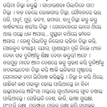
ଗରିମା ଚିନ୍ତା କରୁଛି୤ ସାଧାରଣତଃ ପିଲାଦିନେ ପାଠ
ଚିନ୍ତା୤ ବଡ଼ ହେଲେ ରୋଜଗାର ଚିନ୍ତା, ଯୌବନରେ ଭଲ
ପତି, ପତ୍ନୀ, ପୁତ୍ର, କନ୍ୟା, ଜମାତା, ବଧୂ ଚିନ୍ତା କରୁ କରୁ
ବାର୍ଦ୍ଧକ୍ୟରେ ଶରୀର ଚିନ୍ତା୤ ସେତେବେଳେ ଲାଗେ ଥିଲେ
ଥାଉ ପଛେ ଧନ ଅପାର... ସୁସ୍ଥତା ନଥିଲେ ଜୀବନ
ଅସାର୤ ତେଣୁ ପିଲାଦିନୁ ନିରୋଗ ରହିବା ଚିନ୍ତା କରି,
ଖେଳକୁଦ ବ୍ୟାୟମ, ଯୋଗ, ପ୍ରାଣାୟାମ ପ୍ରତି ନିଜେ ଧ୍ୟାନ
ଦେବା ସହ ଦୁନିଆଁକୁ ଶିକ୍ଷା ଦେବା ଜରୁରୀ ଅଟେ୤
ବରପୁତ୍ର ମାନେ ଆମ ଦେଶରେ ଜନ୍ମ ଗ୍ରହଣ କରି ଦୁନିଆଁକୁ
ବଦଳାଇଦେବା ଚିନ୍ତା କରି ଆଜି ଇତିହାସ ପୃଷ୍ଠାରେ
ସେମାନଙ୍କ ନାମ ଲିପିବଦ୍ଧ କରିଛନ୍ତି୤ ଚିନ୍ତା ନ କରି ଥିଲେ,
ଗାନ୍ଧିଜୀ କଣ ମହାତ୍ମା ହୋଇ ପାରିଥାନ୍ତେ ନା ବିନା
ରକ୍ତପାତରେ ଅହିଂସା ମନ୍ତ୍ରରେ ସ୍ବାଧୀନତାର ସ୍ୱାଦ ଚଖାଇ
ପାରିଥାନ୍ତେ! ସେହିଭଳି ଦେଶ, ଜାତି, ଭାଷା ସୁରକ୍ଷା,
ସଂସ୍କୃତି ରକ୍ଷା, ପରମ୍ପରା ପାଳନ ରକ୍ଷା କରି ସମାଜକୁ