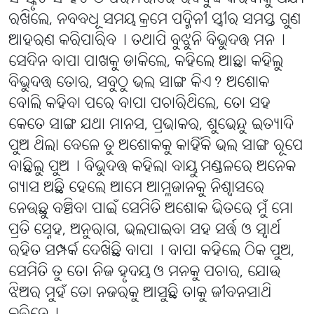
ରଖିଲେ, ନବବଧୂ ସମୟ କ୍ରମେ ପଦ୍ମିନୀ ସ୍ତ୍ରୀର ସମସ୍ତ ଗୁଣ
ଆହରଣ କରିପାରିବ୤ ତଥାପି ବୁଝୁନି ବିଭୁଦତ୍ତ ମନ୤
ସେଦିନ ବାପା ପାଖକୁ ଡାକିଲେ, କହିଲେ ଆଛା କହିଲୁ
ବିଭୁଦତ୍ତ ତୋର, ସବୁଠୁ ଭଲ ସାଙ୍ଗ କିଏ? ଅଶୋକ
ବୋଲି କହିବା ପରେ ବାପା ପଚାରିଥିଲେ, ତୋ ସହ
କେତେ ସାଙ୍ଗ ଯଥା ମାନସ, ପ୍ରଭାକର, ଶୁଭେନ୍ଦୁ ଇତ୍ୟାଦି
ପୁଅ ଥିଲା ବେଳେ ତୁ ଅଶୋକକୁ କାହିଁକି ଭଲ ସାଙ୍ଗ ରୂପେ
ବାଛିଲୁ ପୁଅ୤ ବିଭୁଦତ୍ତ କହିଲା ବାୟୁ ମଣ୍ଡଳରେ ଅନେକ
ଗ୍ୟାସ ଅଛି ହେଲେ ଆମେ ଆମ୍ଳଜାନକୁ ନିଶ୍ୱାସରେ
ନେଉଛୁ ବଞ୍ଚିବା ପାଇଁ ସେମିତି ଅଶୋକ ଭିତରେ ମୁଁ ମୋ
ପ୍ରତି ସ୍ନେହ, ଅନୁରାଗ, ଭଲପାଇବା ସହ ସର୍ତ୍ତ ଓ ସ୍ୱାର୍ଥ
ରହିତ ସମ୍ପର୍କ ଦେଖିଛି ବାପା୤ ବାପା କହିଲେ ଠିକ ପୁଅ,
ସେମିତି ତୁ ତୋ ନିଜ ହୃଦୟ ଓ ମନକୁ ପଚାର, ଯୋଉ
ଝିଅର ମୁହଁ ତୋ ନଜରକୁ ଆସୁଛି ତାକୁ ଜୀବନସାଥି