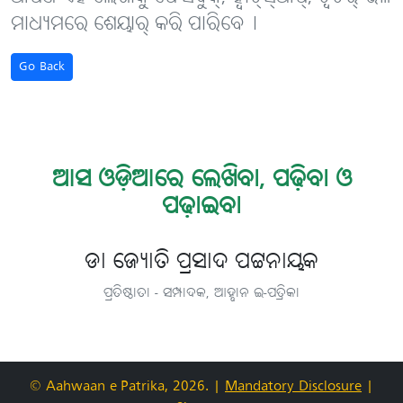
ମାଧ୍ୟମରେ ଶେୟାର୍ କରି ପାରିବେ୤
Go Back
ଆସ ଓଡ଼ିଆରେ ଲେଖିବା, ପଢ଼ିବା ଓ
ପଢ଼ାଇବା
ଡା ଜ୍ୟୋତି ପ୍ରସାଦ ପଟ୍ଟନାୟକ
ପ୍ରତିଷ୍ଠାତା - ସମ୍ପାଦକ, ଆହ୍ବାନ ଇ-ପତ୍ରିକା
© Aahwaan e-Patrika, 2026.
|
Mandatory Disclosure
|