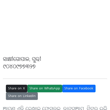
ସାକ୍ଷୀଗୋପାଳ, ପୁରୀ
୯୦୪୦୯୭୭୩୨୭
Share on X
Share on WhatsApp
Share on Facebook
Share on LinkedIn
ଆପଣ ଏହି ଲେଖାକୁ ଫେସବୁକ୍, ହ୍ବାଟ୍‌ସ୍‌ଆପ୍, ଟ୍ବିଟର୍ ଭଳି