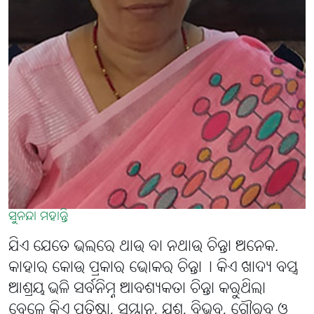
ସୁନନ୍ଦା ମହାନ୍ତି
ଯିଏ ଯେତେ ଭଲରେ ଥାଉ ବା ନଥାଉ ଚିନ୍ତା ଅନେକ.
କାହାର କୋଉ ପ୍ରକାର ଭୋକର ଚିନ୍ତା୤ କିଏ ଖାଦ୍ୟ ବସ୍ତ୍ର
ଆଶ୍ରୟ ଭଳି ସର୍ବନିମ୍ନ ଆବଶ୍ୟକତା ଚିନ୍ତା କରୁଥିଲା
ବେଳେ କିଏ ପ୍ରତିଷ୍ଠା, ସମ୍ମାନ, ଯଶ, ବିଭବ, ଗୌରବ ଓ