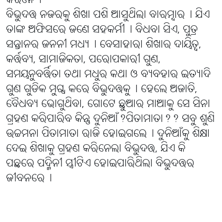
କରିନେ୤
ବିଭୁଦତ୍ତ ନଜରକୁ ଶିଖା ପଶି ଆସୁଥିଲା ବାରମ୍ବାର୤ ଯିଏ
ତାଙ୍କ ଅଫିସରେ ଜଣେ ସହକର୍ମୀ୤ ବିଧବା ସିଏ, ପୁତ୍ର
ସନ୍ତାନର ଜନନୀ ମଧ୍ୟ୤ ବେସାହାରା ଶିଖାର ଦାୟିତ୍ବ,
କର୍ତ୍ତବ୍ୟ, ସାମାଜିକତା, ପରୋପକାରୀ ଗୁଣ,
ସମୟନୁବର୍ତ୍ତିତା ତଥା ମଧୁର କଥା ଓ ବ୍ୟବହାର ଇତ୍ୟାଦି
ଗୁଣ ଗୁଡିକ ମୁଗ୍ଧ କରେ ବିଭୁଦତ୍ତକୁ୤ ହେଲେ ଅଜାତି,
ବୈଧବ୍ୟ ଭୋଗୁଥିବା, ଗୋଟେ ଛୁଆର ମାଆକୁ ସେ ସିନା
ଗ୍ରହଣ କରିପାରିବ କିନ୍ତୁ ଦୁନିଆଁ?ପିତାମାତା?? ସବୁ ଶୁଣି
ଉଚ୍ଚମନା ପିତାମାତା ରାଜି ହୋଇଗଲେ୤ ଦୁନିଆଁକୁ ଶିକ୍ଷା
ଦେଇ ଶିଖାକୁ ଗ୍ରହଣ କରିନେଲା ବିଭୁଦତ୍ତ, ଯିଏ କି
ପଛରେ ପଦ୍ମିନୀ ସ୍ତ୍ରୀଟିଏ ହୋଇପାରିଥିଲା ବିଭୁଦତ୍ତର
ଜୀବନରେ୤