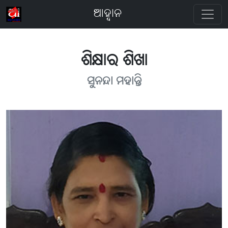
ଆହ୍ବାନ
ଶିକ୍ଷାର ଶିଖା
ସୁନନ୍ଦା ମହାନ୍ତି