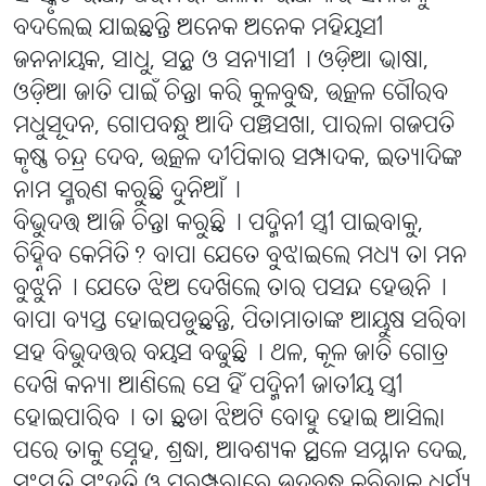
ବଦଲେଇ ଯାଇଛନ୍ତି ଅନେକ ଅନେକ ମହିୟସୀ
ଜନନାୟକ, ସାଧୁ, ସନ୍ଥ ଓ ସନ୍ୟାସୀ୤ ଓଡ଼ିଆ ଭାଷା,
ଓଡ଼ିଆ ଜାତି ପାଇଁ ଚିନ୍ତା କରି କୁଳବୁଦ୍ଧ, ଉତ୍କଳ ଗୌରବ
ମଧୁସୂଦନ, ଗୋପବନ୍ଧୁ ଆଦି ପଞ୍ଚସଖା, ପାରଳା ଗଜପତି
କୃଷ୍ଣ ଚନ୍ଦ୍ର ଦେବ, ଉତ୍କଳ ଦୀପିକାର ସମ୍ପାଦକ, ଇତ୍ୟାଦିଙ୍କ
ନାମ ସ୍ମରଣ କରୁଛି ଦୁନିଆଁ୤
ବିଭୁଦତ୍ତ ଆଜି ଚିନ୍ତା କରୁଛି୤ ପଦ୍ମିନୀ ସ୍ତ୍ରୀ ପାଇବାକୁ,
ଚିହ୍ନିବ କେମିତି? ବାପା ଯେତେ ବୁଝାଇଲେ ମଧ୍ୟ ତା ମନ
ବୁଝୁନି୤ ଯେତେ ଝିଅ ଦେଖିଲେ ତାର ପସନ୍ଦ ହେଉନି୤
ବାପା ବ୍ୟସ୍ତ ହୋଇପଡୁଛନ୍ତି, ପିତାମାତାଙ୍କ ଆୟୁଷ ସରିବା
ସହ ବିଭୁଦତ୍ତର ବୟସ ବଢୁଛି୤ ଥଳ, କୂଳ ଜାତି ଗୋତ୍ର
ଦେଖି କନ୍ୟା ଆଣିଲେ ସେ ହିଁ ପଦ୍ମିନୀ ଜାତୀୟ ସ୍ତ୍ରୀ
ହୋଇପାରିବ୤ ତା ଛଡା ଝିଅଟି ବୋହୁ ହୋଇ ଆସିଲା
ପରେ ତାକୁ ସ୍ନେହ, ଶ୍ରଦ୍ଧା, ଆବଶ୍ୟକ ସ୍ଥଳେ ସମ୍ମାନ ଦେଇ,
ସଂସ୍କୃତି ସଂହତି ଓ ପରମ୍ପରାରେ ଉଦବୁଦ୍ଧ କରିବାକୁ ଧର୍ଯ୍ୟ