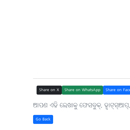
Share on X
Share on WhatsApp
Share on Fac
ଆପଣ ଏହି ଲେଖାକୁ ଫେସବୁକ୍, ହ୍ବାଟ୍‌ସ୍‌ଆପ୍
Go Back