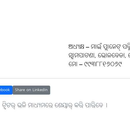
ଅଧ୍ୟକ୍ଷ – ମାଇଁ ପ୍ଲାନେଟ୍ ପବ୍ଲ
ସ୍ୱାମପାଟଣା, ଭୋଳବେଡା, କ
ମୋ – ୯୯୩୮୮୧୬୦୬୯
ebook
Share on LinkedIn
, ଟ୍ବିଟର୍ ଭଳି ମାଧ୍ୟମରେ ଶେୟାର୍ କରି ପାରିବେ୤