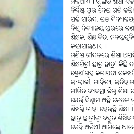
ମିଳିଥାଏ୤ ସ୍କୁଲର ଶିକ୍ଷା ଏକ ନ
ନିର୍ବ୍ଦିଷ୍ଟ ସ୍ତର ଦେଇ ଗତି କ
ପଢି ପାରିବ, ଉଚ୍ଚ ବିଦ୍ୟାଳ
ବିଶ୍ୱ ବିଦ୍ୟାଳୟ ସ୍ତରରେ କ
ଶିକ୍ଷକ, ଶିକ୍ଷାବିତ, ମନସ୍ତତ
କରାଯାଇଥାଏ୤
ମଣିଷ ଜୀବନରେ ଶିକ୍ଷା ଅପରିହା
ଶିକ୍ଷୟିତ୍ରୀ ଛାତ୍ର ଛାତ୍ରୀ 
ଶ୍ରେଣୀଗୃହ କଳାପଟା ଚକଖଡି
ଇଂରାଜୀ, ସାହିତ୍ୟ, ଇତିହାସ
ସୀମିତ ବ୍ୟବସ୍ଥା କିନ୍ତୁ ଶି
ଯେଉଁ ବିଶ୍ୱାସ ଅଛି କେବଳ 
ଶିଖନ୍ତି ତାହା ହେଉଛି ଶିକ୍ଷା୤
ଛାତ୍ର ଛାତ୍ରୀଙ୍କୁ ବହୁତ ଶି
କେହି ଅତିଥୀ ଆସିଲେ ଆମେ ତ