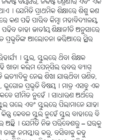
ିର୍ବ୍ଦିଷ୍ଟ ବୟସର, ନିର୍ବ୍ଦିଷ୍ଟ ଶ୍ରେଣୀର ଏବଂ ଏକ
ରିଥାଏ୤ ଯେମିତି ପ୍ରାଥମିକ ଶିକ୍ଷାରେ ଶିଶୁ କଣ
ୟରେ କଣ ପଢି ପାରିବ କିମ୍ବା ମହାବିଦ୍ୟାଳୟ,
ଣ ପଢିବ ତାହା ଜାତୀୟ ଶିକ୍ଷାନୀତି ଅନୁସାରେ
୍ୱବିତ ପ୍ରଭୃତିଙ୍କ ଆଲୋଚନା ଜରିଆରେ ସ୍ଥିର
ର୍ଯ୍ୟ୤ ସ୍କୁଲ, ସ୍କୁଲରେ ଥିବା ଶିକ୍ଷକ
କିଛି ବହି ଖାତା କଲମ ପେନ୍ସିଲ ରବର ବ୍ୟାଗ୍
 ଇତ୍ୟାଦିକୁ ନେଇ ଶିଖା ଯାଉଥିବା ଗଣିତ,
, ଭୂଗୋଳ ପ୍ରଭୃତି ବିଷୟ୤ ମାତ୍ର ଏସବୁ ଏକ
କ୍ଷା କେବେ ସୀମିତ ନୁହେଁ୤ ସାଧାରଣ ଅର୍ଥରେ
ସ୍କୁଲ ଗଲେ ଏବଂ ସ୍କୁଲରେ ପିଲାମାନେ ଯାହା
 କିନ୍ତୁ କେବଳ ସ୍କୁଲ ନୁହେଁ ସ୍କୁଲ ବାହାରେ ବି
ଖିବାର ଅଛି୤ ଯେମିତି ନିଜ ପରିବେଶରୁ – ଘରକୁ
ାଙ୍କୁ ନମସ୍କାର କରୁ, ବସିବାକୁ କହୁ