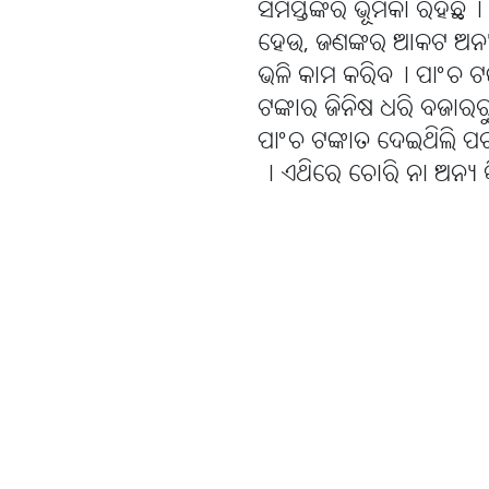
ସମସ୍ତଙ୍କର ଭୂମିକା ରହିଛି୤
ହେଉ, ଜଣଙ୍କର ଆକଟ ଅନ୍ୟ
ଭଳି କାମ କରିବ୤ ପାଂଚ ଟଙ
ଟଙ୍କାର ଜିନିଷ ଧରି ବଜାରରୁ
ପାଂଚ ଟଙ୍କାତ ଦେଇଥିଲି ପଚାଶ
। ଏଥିରେ ଚୋରି ନା ଅନ୍ୟ କିଛ