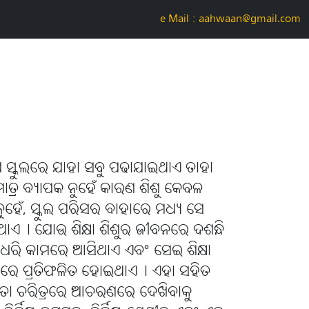
e-Mail : aahwaan@gmail.com
େ ସ୍କୁଲରେ ଯାହା ସବୁ ପଢାଯାଇଥାଏ ତାହା
ମାତ୍ର ବ୍ୟାପକ ନୁହେଁ କାରଣ ଶିଶୁ କେବଳ
 ନୁହେଁ, ସ୍କୁଲ ପରିସର ବାହାରେ ମଧ୍ୟ ସେ
ିଥାଏ୤ ଯୋଉ ଶିକ୍ଷା ଶିଶୁର ଜୀବନରେ ଦଶନ୍ଧି
୍ଦୀ ଧରି କାମରେ ଆସିଥାଏ ଏବଂ ସେଇ ଶିକ୍ଷା
ରରେ ପ୍ରତିଫଳିତ ହୋଇଥାଏ୤ ଏହା ସହିତ
ତା ଚରିତ୍ରରେ ଆଚରଣରେ ଦେଖିବାକୁ