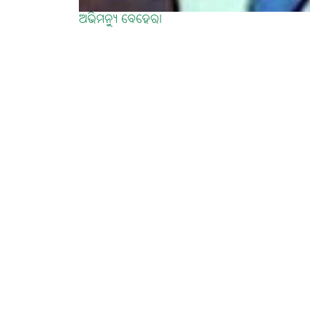
ଅଭିମନ୍ୟୁ ବେହେରା