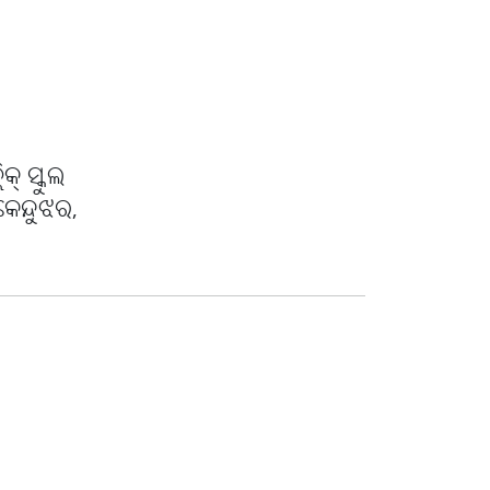
ିକ୍ ସ୍କୁଲ
େନ୍ଦୁଝର,