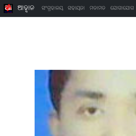
ଆହ୍ବାନ
ସଂଗ୍ରହାଳୟ
ସହାୟତା
ମତାମତ
ଯୋଗାଯୋଗ