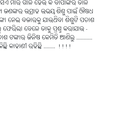
 ସିଏ ମାର ଗାଳି ହେଉ କି ବାପାଙ୍କର ତାଳି
 ଜଣଙ୍କର ଉତ୍ସାହ ଉଭୟ ଶିଶୁ ପାଇଁ ଔଷଧ
୍କା ନେଇ ବଜାରକୁ ଯାଉଥିବା ଶିଶୁଟି ପଚାଶ
 ଫେରିଲା ବେଳେ ତାକୁ ପ୍ରଶ୍ନ କରାଯାଉ -
 ଟଙ୍କାର ଜିନିଷ କେମିତି ଆଣିଲୁ ...........
ି କାହାଣୀ ରହିଛି ........ !!!!