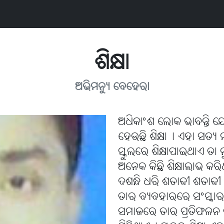
ଶିକ୍ଷା
ଅଭିମନ୍ୟୁ ବେହେରା
ଅଧିକାଂଶ ଲୋକ ଭାବନ୍ତି ଯ
ହେଉଛି ଶିକ୍ଷା୤ ଏହା ସତ୍ୟ 
ସ୍କୁଲରେ ଶିକ୍ଷାପାଇଥାଏ ତା
ଅନେକ କିଛି ଶିକ୍ଷାଲାଭ କର
ଦଶନ୍ଧି ଧରି ଶତାବ୍ଦୀ ଶତାବ
ତାର ବ୍ୟବହାରରେ ସଂସ୍କା
ସମାଜରେ ତାର ପ୍ରତିଫଳନ 