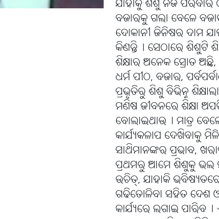
ଯାହାକୁ ଶିଶୁ ନିଜ ପରିବାର 
ବଜାରକୁ ଗଲା ବେଳେ ବଜାରର
ଦୋକାନୀ ଜିନିଷର ଦାମ ଯାହା
କିଣନ୍ତି୤ ସେଠାରେ ଶିଶୁଟି 
ଶିକ୍ଷାର ଅନେକ ସ୍ରୋତ ଅଛ
ଧର୍ମ ପୀଠ, ବଜାର, ପର୍ବପର୍
ପ୍ରଭୃତିରୁ ଶିଶୁ ବିଭିନ୍ନ ଶିକ୍
ମଣିଷ ଜୀବନରେ ଶିକ୍ଷା ଅପରିହ
ବୋଲାଇଥାଉ୤ ମାତ୍ର ବେଳେବ
କାର୍ଯ୍ୟକଳାପ ଦେଖିବାକୁ ମ
ସାଥିମାନଙ୍କର ପ୍ରଭାବ, ଖ
ପ୍ରଥମରୁ ଆମେ ଶିଶୁକୁ ଭଲ
ଉଚିତ୍, ଯାହାକି ଭବିଷ୍ୟତର
ଗଢିତୋଳିବା ସହିତ ଦେଶ ଓ 
କାର୍ଯ୍ୟରେ ଲଗାଇ ପାରିବ୤ 