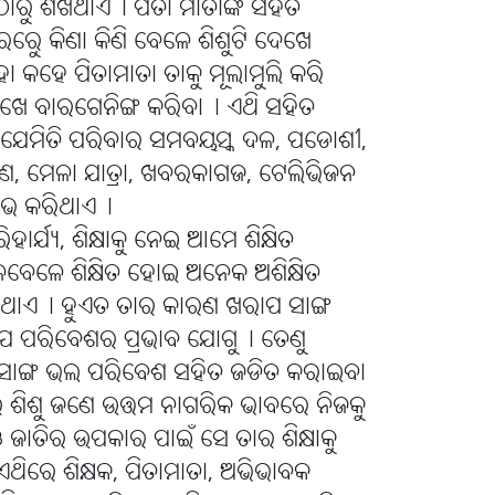
ଠାରୁ ଶିଖିଥାଏ୤ ପିତା ମାତାଙ୍କ ସହିତ
େୁ କିଣା କିଣି ବେଳେ ଶିଶୁଟି ଦେଖେ
 କହେ ପିତାମାତା ତାକୁ ମୂଲାମୁଲି କରି
ଶିଖେ ବାରଗେନିଙ୍ଗ କରିବା୤ ଏଥି ସହିତ
ି, ଯେମିତି ପରିବାର ସମବୟସ୍କ ଦଳ, ପଡୋଶୀ,
ବାଣ, ମେଳା ଯାତ୍ରା, ଖବରକାଗଜ, ଟେଲିଭିଜନ
ଷାଲାଭ କରିଥାଏ୤
ାର୍ଯ୍ୟ, ଶିକ୍ଷାକୁ ନେଇ ଆମେ ଶିକ୍ଷିତ
େଳେ ଶିକ୍ଷିତ ହୋଇ ଅନେକ ଅଶିକ୍ଷିତ
ିଳିଥାଏ୤ ହୁଏତ ତାର କାରଣ ଖରାପ ସାଙ୍ଗ
ରାପ ପରିବେଶର ପ୍ରଭାବ ଯୋଗୁ୤ ତେଣୁ
 ସାଙ୍ଗ ଭଲ ପରିବେଶ ସହିତ ଜଡିତ କରାଇବା
େ ଶିଶୁ ଜଣେ ଉତ୍ତମ ନାଗରିକ ଭାବରେ ନିଜକୁ
ଜାତିର ଉପକାର ପାଇଁ ସେ ତାର ଶିକ୍ଷାକୁ
ଏଥିରେ ଶିକ୍ଷକ, ପିତାମାତା, ଅଭିଭାବକ