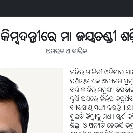
୍ତି କିମ୍ବଦନ୍ତୀରେ ମା ଜୟଚଣ୍ଡୀ ଶକ
ଅମରନାଥ ବାରିକ
ମନ୍ଦିର ମାଳିନୀ ଓଡ଼ିଶାର ଯା
ପଞ୍ଚାୟତ ଏକ ଅନ୍ୟତମ ପ୍ରମୁ
ବର୍ଗ ଜାତିର ମନୁଷ୍ୟ ବସବ
କୃଷି ଉପରେ ନିର୍ଭର କରୁଥିବ
ବ୍ୟବସାୟ ମଧ୍ୟ କରନ୍ତି୤ ଯା
ଦୁଇଟି ଜିଲ୍ଲାକୁ ମଧ୍ୟ ସ୍ପର୍
ଜିଲ୍ଲା ଓ ଅନ୍ୟଟି ହେଉଛି ଭଦ୍