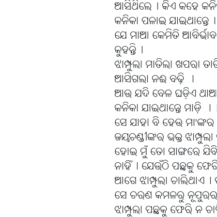
ଆସିଥିଲେ୤ କିଏ କହେ କନି
କନିକା ପଳାଇ ଯାଇଥାନ୍ତେ୤ 
ଯେ ମାଆ କେମିତି ଆବିର୍
କୁହନ୍ତି୤
ଝାମ୍ପୁଲା ମାତିଲା ଖପରା ତା
ଆସିଗଲା ନଈ ବଢ଼ି ।
ଆଉ ଯଦି ବେଳ ଘଡ଼ିଏ ଥାଆନ
କନିକା ଯାଇଥାନ୍ତେ ମାଡ଼ି ।
ସେ ଯାହା ବି ହେଉ ମା'ଙ୍କର
ଜୟଚଣ୍ଡୀଙ୍କର ଭକ୍ତ ଝାମ୍ପୁଲା
ହୋଇ ମୁଁ ତୋ ସାଙ୍ଗରେ ଯିବି 
ନାହିଁ୤ ଯେଉଁଠି ପଛକୁ ଫେରି
ଆଗେ ଝାମ୍ପୁଲା ଚାଲିଥାଏ୤ 
ସେ ଚରଣ କମଳରୁ ନୂପୁରର ରୁଣ
ଝାମ୍ପୁଲା ପଛକୁ ଫେରି ନ ଚ