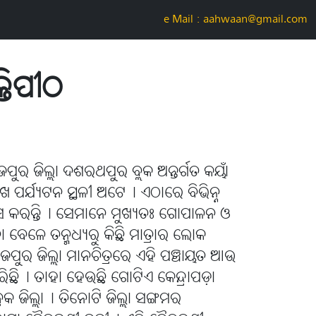
e-Mail : aahwaan@gmail.com
୍ତିପୀଠ
ଜପୁର ଜିଲ୍ଲା ଦଶରଥପୁର ବ୍ଲକ ଅନ୍ତର୍ଗତ କୟାଁ
ଖ ପର୍ଯ୍ୟଟନ ସ୍ଥଳୀ ଅଟେ୤ ଏଠାରେ ବିଭିନ୍ନ
ାସ କରନ୍ତି୤ ସେମାନେ ମୁଖ୍ୟତଃ ଗୋପାଳନ ଓ
ା ବେଳେ ତନ୍ମଧ୍ୟରୁ କିଛି ମାତ୍ରାର ଲୋକ
ଜପୁର ଜିଲ୍ଲା ମାନଚିତ୍ରରେ ଏହି ପଞ୍ଚାୟତ ଆଉ
ଶ କରିଛି୤ ତାହା ହେଉଛି ଗୋଟିଏ କେନ୍ଦ୍ରାପଡ଼ା
ରକ ଜିଲ୍ଲା୤ ତିନୋଟି ଜିଲ୍ଲା ସଙ୍ଗମର