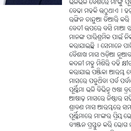
ଭଳିଭଳି ବେଶରେ ମା'ଙ୍କୁ ପୂ
ବେଢା ମହକି ଉଠୁଥାଏ୤ ହସ୍ତତ
ରଙ୍ଗିନ ଚାନ୍ଦୁଆ ତିଆରି କରି ମ
ବେଦୀ ଉପରେ ବସି ମାଆ ଝଟ
ମାନଙ୍କ ପାରିଶ୍ରମିକ ପାଇଁ 
କରାଯାଇଛି୤ ସେମାନେ ପାଳି 
ବୈଶାଖ ମାସ ଓଡ଼ିଆ ନୂଆବର୍ଷ
କଦଳୀ ମହୁ ମିଶିରି ଦହି କ୍ଷ
କରାଯାଇ ପଞ୍ଜିକା ଆରମ୍ଭ 
ମାସରେ ପଡୁଥିବା ପର୍ବ ପର୍
ପୂର୍ଣ୍ଣିମା ଭଳି ବିଭିନ୍ନ ଓ
ଆଷାଢ଼ ମାସରେ ନିଷ୍ଠାର ସ
ଶ୍ରାବଣ ମାସ ଆରମ୍ଭରେ ସମସ୍ତ 
ପୂର୍ଣ୍ଣିମାରେ ମା'ଙ୍କର ପ୍ରିୟ ଭ
ବ୍ୟଞ୍ଜନ ପ୍ରସ୍ତୁତ କରି 