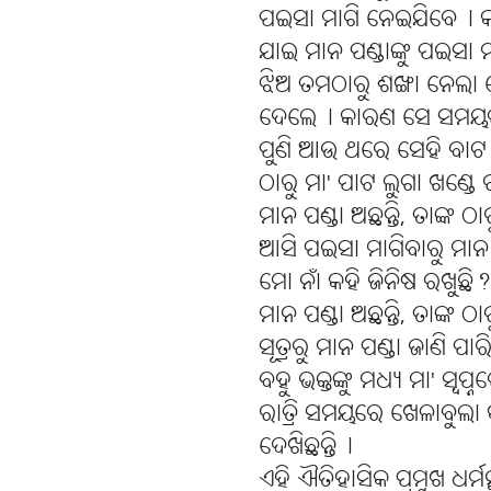
ପଇସା ମାଗି ନେଇଯିବେ୤ କହ
ଯାଇ ମାନ ପଣ୍ଡାଙ୍କୁ ପଇସା
ଝିଅ ତମଠାରୁ ଶଙ୍ଖା ନେଲା 
ଦେଲେ୤ କାରଣ ସେ ସମୟର 
ପୁଣି ଆଉ ଥରେ ସେହି ବାଟ
ଠାରୁ ମା' ପାଟ ଲୁଗା ଖଣ୍ଡେ 
ମାନ ପଣ୍ଡା ଅଛନ୍ତି, ତାଙ୍କ
ଆସି ପଇସା ମାଗିବାରୁ ମାନ
ମୋ ନାଁ କହି ଜିନିଷ ରଖୁଛି? 
ମାନ ପଣ୍ଡା ଅଛନ୍ତି, ତାଙ୍କ 
ସୂତ୍ରରୁ ମାନ ପଣ୍ଡା ଜାଣି ପ
ବହୁ ଭକ୍ତଙ୍କୁ ମଧ୍ୟ ମା' ସ୍ୱ
ରାତ୍ରି ସମୟରେ ଖେଳାବୁଲା
ଦେଖିଛନ୍ତି୤
ଏହି ଐତିହାସିକ ପ୍ରମୁଖ ଧର୍