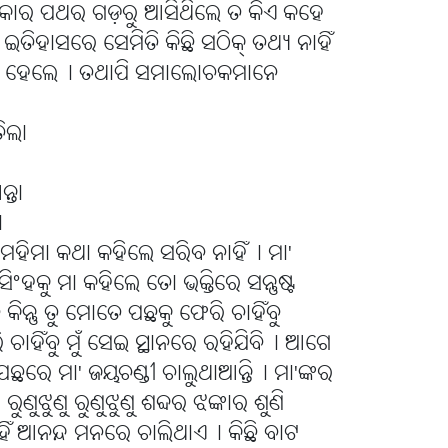
କାର ପଥର ଗଡ଼ରୁ ଆସିଥିଲେ ତ କିଏ କହେ
ଇତିହାସରେ ସେମିତି କିଛି ସଠିକ୍ ତଥ୍ୟ ନାହିଁ
ଭାବ ହେଲେ୤ ତଥାପି ସମାଲୋଚକମାନେ
ତିଲା
୍ତା
।
 ମହିମା କଥା କହିଲେ ସରିବ ନାହିଁ୤ ମା'
 ସିଂହକୁ ମା କହିଲେ ତୋ ଭକ୍ତିରେ ସନ୍ତୁଷ୍ଟ
କିନ୍ତୁ ତୁ ମୋତେ ପଛକୁ ଫେରି ଚାହିଁବୁ
 ଚାହିଁବୁ ମୁଁ ସେଇ ସ୍ଥାନରେ ରହିଯିବି୤ ଆଗେ
ପଛରେ ମା' ଜୟଚଣ୍ଡୀ ଚାଲୁଥାଆନ୍ତି୤ ମା'ଙ୍କର
ୁଝୁଣୁ ରୁଣୁଝୁଣୁ ଶବ୍ଦର ଝଙ୍କାର ଶୁଣି
ାହିଁ ଆନନ୍ଦ ମନରେ ଚାଲିଥାଏ୤ କିଛି ବାଟ