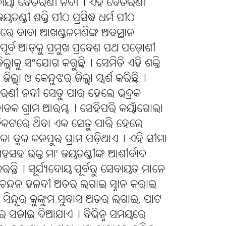
ପୁଣ୍ୟତୋୟା ବୈତରଣୀ ନଦୀ୤ ଏହି ବୈତରଣୀ
ଣ୍ଡୀ ଶକ୍ତି ପୀଠ ପ୍ରସିଦ୍ଧ ଧର୍ମ ପୀଠ
ରେ ବାବା ଆଖଣ୍ଡଳମଣିଙ୍କ ଅବସ୍ଥାନ
ପୂର୍ବ ଆଡ଼କୁ ପ୍ରମୁଖ ପ୍ରବେଶ ପଥ ପଡ଼ୋଶୀ
ା ଜିଲ୍ଲାକୁ ସଂଯୋଗ କରୁଛି୤ ସେମିତି ଏହି ଶକ୍ତି
ଲ୍ଲା ଓ କେନ୍ଦୁଝର ଜିଲ୍ଲା ସ୍ପର୍ଶ କରିଛି୤
ରଣୀ ନଦୀ ସେତୁ ପାର ହେଲେ ଭଦ୍ରକ
ର ବୋଡକ ଗ୍ରାମ ଆରମ୍ଭ୤ ସେହିପରି କୟାଁଗୋଲା
 ନିକଟରେ ଥିବା ଏକ ସେତୁ ପାରି ହେଲେ
କନିକା ବ୍ଲକ କନପୁର ଗ୍ରାମ ପଡ଼ିଥାଏ୤ ଏହି ସୀମା
ହସହ ଭକ୍ତ ମା' ଜୟଚଣ୍ଡୀଙ୍କ ଆଶୀର୍ବାଦ
ା କରନ୍ତି୤ ସୂର୍ଯ୍ୟଦୋୟ ପୂର୍ବରୁ ସେବାୟତ ମାନେ
 ଚନ୍ଦନ ହଳଦୀ ଅତର ଲଗାଇ ସ୍ନାନ କରାଇ
 ସିନ୍ଦୂର କୁଙ୍କୁମ ସୁବାସ ଅତର ଲଗାଇ, ପାଟ
ୁଲରେ ସଜାଇ ଦିଆଯାଏ୤ ବିଭିନ୍ନ ସମୟରେ