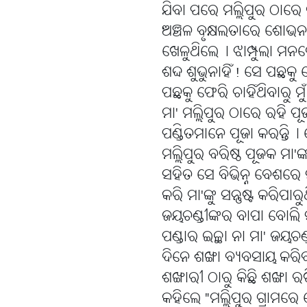
ଯିବା ପରେ ମଲ୍ଲିପୁର ଠାରେ
ଅଞ୍ଚଳ ବୃକ୍ଷଲତାରେ ଶୋଭନ
ଖେଳୁଥିଲେ୤ ଝାମ୍ପୁଲା ମନରେ
ଶଦ୍ଦ ଶୁଭୁନାହିଁ! ସେ ପଛକୁ
ପଛକୁ ଫେରି ଚାହିଁଥିବାରୁ ମ
ମା' ମଲ୍ଲିପୁର ଠାରେ ରହି ପୂ
ପଣ୍ଡିତମାନେ ପୂଜା କରନ୍ତି୤
ମଲ୍ଲିପୁର ବରିଷ୍ଠ ପୂଜକ ମା'
ସହିତ ସେ ବିଭିନ୍ନ ବେଶରେ 
କରି ମା'ଙ୍କୁ ସନ୍ତୁଷ୍ଟ କରିପା
ଜୟଚଣ୍ଡୀଙ୍କର ବାପା ବୋଲି
ପଣ୍ଡାର ଇଚ୍ଛା ନା ମା' ଜୟଚଣ
ଦିନେ ଶଙ୍ଖା ବ୍ୟବସାୟ କରି
ଶଙ୍ଖାରୀ ଠାରୁ କିଛି ଶଙ୍ଖା
କହିଲେ "ମଲ୍ଲିପୁର ଗ୍ରାମରେ 