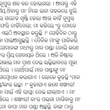
 ନୂପୁର ଶବ୍ଦ ବନ୍ଦ ହୋଇଗଲା୤ ଆଗରୁ ଏହି
ୀୟ ଥିବାରୁ ମା' ଟିକେ ଲତା ଗହଳରେ ଝୁଲି
 ସନ୍ଦେହ ସୃଷ୍ଟି ହେଲା ଆଉ କାହିଁ ନୂପୁର
 ଫେରି ଚାହିଁଦେଲା, ମା କହିଲେ "ତୁ ମୋତେ
ୁଁ ଏଇଠି ଅବସ୍ଥାନ କରୁଛି୤" ସେହିଦିନ ଠାରୁ
ଜା ପାଇଆସୁଛନ୍ତି୤ ଦୈନିକ ମା'ଙ୍କୁ ପାଳିକରି
 ସେମାନଙ୍କ ମଧ୍ୟରୁ ମାନ ପଣ୍ଡା ବୋଲି ଜଣେ
ଙ୍କର ପ୍ରିୟ ସେବାୟତ ଥିଲେ୤ ଅତି ନିଷ୍ଠାର
ସଜାଇ ମନ ପ୍ରାଣ ଦେଇ ଭକ୍ତିଭାବରେ ପୂଜା
ରୁଥିଲେ୤ ସେଥିପାଇଁ ମାନ ପଣ୍ଡାଙ୍କୁ ମା'
 ସମ୍ବୋଧନ କରାଯାଏ୤ ଲୋକେ କୁହନ୍ତି "ମାନ
୍ଡୀଙ୍କର ଇଚ୍ଛା୤" କୁହାଯାଏ ଜଣେ ଶଙ୍ଖାରୀ
ବା ପାଇଁ ଏହି ରାସ୍ତା ଦେଇ ଯାଉଥାଏ୤ ମା'
 ରଖିଲେ୤ ଶଙ୍ଖାରୀ ତା'ର ପଇସା ମାଗିବାରୁ ମା'
ମୋ ବାପା ମାନ ପଣ୍ଡା ଅଛନ୍ତି, ତାଙ୍କ ଠାରୁ