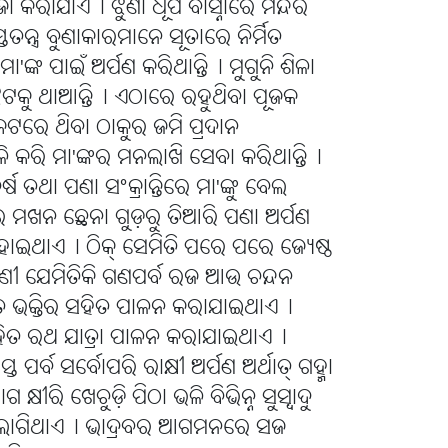
ଜା କରାଯାଏ୤ ଝୁଣା ଧୂପ ବାସ୍ନାରେ ମନ୍ଦିର
ନ୍ତ୍ର ବୁଣାକାରମାନେ ସୂତାରେ ନିର୍ମିତ
ା'ଙ୍କ ପାଇଁ ଅର୍ପଣ କରିଥାନ୍ତି୤ ମୁଗୁନି ଶିଳା
କୁ ଥାଆନ୍ତି୤ ଏଠାରେ ରହୁଥିବା ପୂଜକ
ନିକଟରେ ଥିବା ଠାକୁର ଜମି ପ୍ରଦାନ
କରି ମା'ଙ୍କର ମନଲାଖି ସେବା କରିଥାନ୍ତି୤
 ତଥା ପଣା ସଂକ୍ରାନ୍ତିରେ ମା'ଙ୍କୁ ବେଲ
ୀର ମଖନ ଛେନା ଗୁଡ଼ରୁ ତିଆରି ପଣା ଅର୍ପଣ
ହୋଇଥାଏ୤ ଠିକ୍ ସେମିତି ପରେ ପରେ ଜ୍ୟେଷ୍ଠ
ବାଣୀ ଯେମିତିକି ଗଣପର୍ବ ରଜ ଆଉ ଚନ୍ଦନ
ଷା ବ୍ରତ ଭକ୍ତିର ସହିତ ପାଳନ କରାଯାଇଥାଏ୤
ହିତ ରଥ ଯାତ୍ରା ପାଳନ କରାଯାଇଥାଏ୤
ପର୍ବ ସର୍ବୋପରି ରାକ୍ଷୀ ଅର୍ପଣ ଅର୍ଥାତ୍ ଗହ୍ମା
ୋଗ କ୍ଷୀରି ଖେଚୁଡ଼ି ପିଠା ଭଳି ବିଭିନ୍ନ ସୁସ୍ୱାଦୁ
ଭୋଗ ଲାଗିଥାଏ୤ ଭାଦ୍ରବର ଆଗମନରେ ସଜ