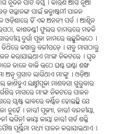
ାଗି ନୂତନ ପାଟ ବସ୍ତ୍ର୤ କାରଣ ଆଗ ନୂଆ
ି ବଡ଼ ସନ୍ତାନଙ୍କ ପାଇଁ ଜନ୍ମାଷ୍ଟମୀ ପାଳନ
ଡ଼ିଶାରେ ହିଁ ଏକ ଅନନ୍ୟ ପର୍ବ୤ ଆଶ୍ୱିନ
ଈପଠା, କାଶତଣ୍ଡୀ ଫୁଲର ଚାମରରେ ମହକି
ଶାରଦୀୟ ଦୁର୍ଗା ପୂଜା ନାମରେ ଉଛୁଳିଉଠେ୤
ୀ ତିଥିରେ କଖାରୁ ବଳୀପଡ଼େ୤ ସବୁ ମାସଠାରୁ
ଣିମା ପାଳନ କରାଯାଇଥାଏ ମା'ଙ୍କ ନିକଟରେ୤ ଘୃତ
ାଳେ ତାଳେ ବାଜି ଉଠେ ଘଣ୍ଟ ଘଣ୍ଟା ଶଙ୍ଖ
 ଅନ୍ନ ପ୍ରସାଦ ଲାଗିଥାଏ ମା'ଙ୍କୁ୤ ଓଡ଼ିଆ
 ଜାଣିହୁଏ ଲକ୍ଷ୍ମୀପୂଜା ମାଣବସା ଗୁରୁବାର
୍ଗଶିର ମାସରେ ମା'ଙ୍କ ନିକଟରେ ପାଳନ
ଣରେ ସ୍ପଷ୍ଟ ଭାବରେ ବର୍ଣ୍ଣିତ ହୋଇଛି ଯେ
ା ନୁହେଁ୤ ନାରୀ ପୂଜ୍ୟା, ନାରୀ ବନ୍ଦନୀୟା,
ନୀ ଭଗିନୀ ଜାୟା କାୟା ନାରୀ ସର୍ବ ଶକ୍ତି
ୌଷ ପୂର୍ଣ୍ଣିମା ମଧ୍ୟ ପାଳନ କରାଯାଇଥାଏ୤