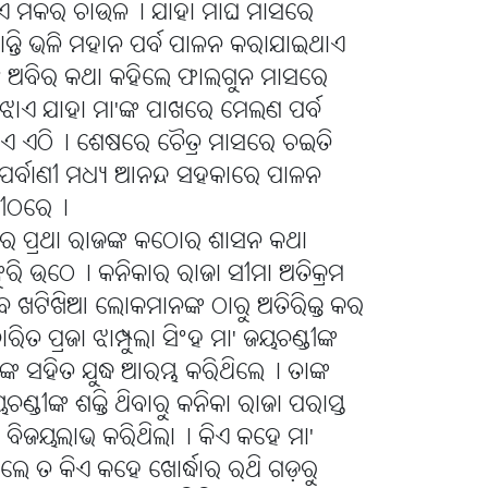
ାଯାଏ ମକର ଚାଉଳ୤ ଯାହା ମାଘ ମାସରେ
ରାନ୍ତି ଭଳି ମହାନ ପର୍ବ ପାଳନ କରାଯାଇଥାଏ
ଗ ଅବିର କଥା କହିଲେ ଫାଲଗୁନ ମାସରେ
 ବୁଝାଏ ଯାହା ମା'ଙ୍କ ପାଖରେ ମେଲଣ ପର୍ବ
ଏ ଏଠି୤ ଶେଷରେ ଚୈତ୍ର ମାସରେ ଚଇତି
ର୍ବ ପର୍ବାଣୀ ମଧ୍ୟ ଆନନ୍ଦ ସହକାରେ ପାଳନ
 ପୀଠରେ୤
ିଦାର ପ୍ରଥା ରାଜଙ୍କ କଠୋର ଶାସନ କଥା
ୁରି ଉଠେ୤ କନିକାର ରାଜା ସୀମା ଅତିକ୍ରମ
ବ ଖଟିଖିଆ ଲୋକମାନଙ୍କ ଠାରୁ ଅତିରିକ୍ତ କର
ତ ପ୍ରଜା ଝାମ୍ପୁଲା ସିଂହ ମା' ଜୟଚଣ୍ଡୀଙ୍କ
କ ସହିତ ଯୁଦ୍ଧ ଆରମ୍ଭ କରିଥିଲେ୤ ତାଙ୍କ
୍ଡୀଙ୍କ ଶକ୍ତି ଥିବାରୁ କନିକା ରାଜା ପରାସ୍ତ
ହ ବିଜୟଲାଭ କରିଥିଲା୤ କିଏ କହେ ମା'
ଲେ ତ କିଏ କହେ ଖୋର୍ଦ୍ଧାର ରଥି ଗଡ଼ରୁ