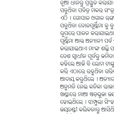
ନୂଆ ଧାନରୁ ପ୍ରସ୍ତୁତ କର
ପଡୁଥିବା ପବିତ୍ର ମକର ସଂକ୍
ଏଠି୤ ଗୋପାଳ ଓଗାଳ ରଙ୍
ପଡୁଥିବା ଦୋଳପୂର୍ଣ୍ଣିମା କୁ
ରୂପରେ ପାଳନ କରାଯାଇଥା
ପୂର୍ଣ୍ଣିମା ଆଉ ଅନ୍ୟାନ୍ୟ ପ
କରାଯାଇଥାଏ ମା'ଙ୍କ ଶକ୍ତି
ଦେଶ ସ୍ୱାଧୀନ ପୂର୍ବରୁ ଜମ
କହିଲେ ଆଜି ବି ଲୋମ ଟାଙ୍କ
କରି ଏଠାରେ ରହୁଥିବା ଗରି
ଆଦାୟ କରୁଥିଲେ୤ ଅତ୍ୟାଚାରି
ଅନୁମତି ନେଇ କନିକା ରାଜାଙ୍
ଖଣ୍ଡାରେ ମାଆ ଷଡ଼ଭୂଜା ଜୟଚଣ
ହୋଇଥିଲେ୤ ଝାମ୍ପୁଲା ସିଂ
ଜୟଚଣ୍ଡୀ କଲିକତାରୁ ଆସିଥି