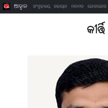
ଆହ୍ବାନ
ସଂଗ୍ରହାଳୟ
ସହାୟତା
ମତାମତ
ଯୋଗାଯୋଗ
କୀର୍ତ