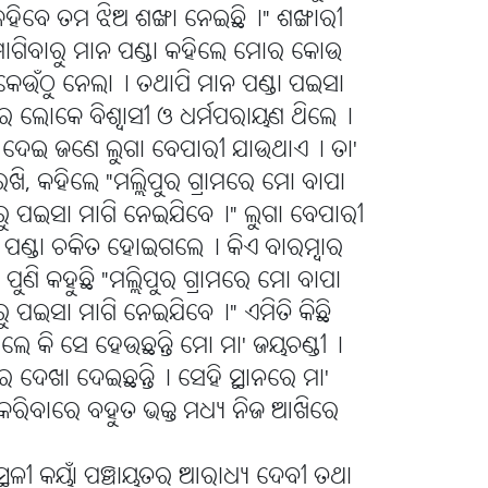
ିବେ ତମ ଝିଅ ଶଙ୍ଖା ନେଇଛି୤" ଶଙ୍ଖାରୀ
 ମାଗିବାରୁ ମାନ ପଣ୍ଡା କହିଲେ ମୋର କୋଉ
କେଉଁଠୁ ନେଲା୤ ତଥାପି ମାନ ପଣ୍ଡା ପଇସା
ଲୋକେ ବିଶ୍ୱାସୀ ଓ ଧର୍ମପରାୟଣ ଥିଲେ୤
 ଦେଇ ଜଣେ ଲୁଗା ବେପାରୀ ଯାଉଥାଏ୤ ତା'
ରଖି, କହିଲେ "ମଲ୍ଲିପୁର ଗ୍ରାମରେ ମୋ ବାପା
 ଠାରୁ ପଇସା ମାଗି ନେଇଯିବେ୤" ଲୁଗା ବେପାରୀ
 ପଣ୍ଡା ଚକିତ ହୋଇଗଲେ୤ କିଏ ବାରମ୍ବାର
ପୁଣି କହୁଛି "ମଲ୍ଲିପୁର ଗ୍ରାମରେ ମୋ ବାପା
ଠାରୁ ପଇସା ମାଗି ନେଇଯିବେ୤" ଏମିତି କିଛି
ାରିଲେ କି ସେ ହେଉଛନ୍ତି ମୋ ମା' ଜୟଚଣ୍ଡୀ୤
ପ୍ନରେ ଦେଖା ଦେଇଛନ୍ତି୤ ସେହି ସ୍ଥାନରେ ମା'
 କରିବାରେ ବହୁତ ଭକ୍ତ ମଧ୍ୟ ନିଜ ଆଖିରେ
ମସ୍ଥଳୀ କୟାଁ ପଞ୍ଚାୟତର ଆରାଧ୍ୟ ଦେବୀ ତଥା