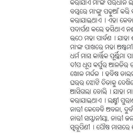
କରାଯାଏ ମା'ଙ୍କ ପରିଧାନ ଲ
ବସ୍ତ୍ରରେ ମା'ଙ୍କୁ ପଢ଼ୁଆଁ କର
କରାଯାଇଥାଏ୤ ଏହା କେବଳ ଓ
ପଦାର୍ପଣ କଲେ ହସିଥାଏ ନ
ଉଠେ ମହା ପାର୍ବଣ୤ ଯାହା 
ମା'ଙ୍କ ପାଖରେ ମହା ଅଷ୍ଟମ
ଧର୍ମ ମାସ କାର୍ତ୍ତିକ ପୂର୍ଣ୍
ଦୀପ ଧୂପ କର୍ପୁର ଆଳତିର ତ
ଖୋଳ ମର୍ଦ୍ଦଳ୤ ହବିଷ ଡାଲମା
ଘରର ଝୋଟି ଚିତାକୁ ଦେଖିଲେ
ଆସିଗଲା ବୋଲି୤ ଯାହା ମାର
କରାଯାଇଥାଏ୤ ଲକ୍ଷ୍ମୀ ପୁରା
ନାରୀ କେବେବି ଅବଳା, ଦୁର୍ବଳ
ନାରୀ ସମ୍ମାନୀୟା, ନାରୀ ଜନ
ସ୍ୱରୂପିଣୀ୤ ପୌଷ ମାସରେ ପ