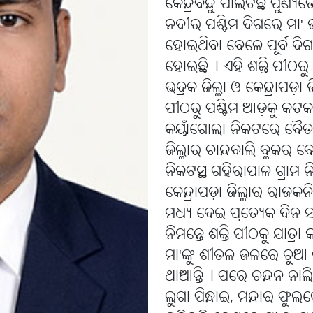
କେନ୍ଦ୍ରବିନ୍ଦୁ ପାଲଟିଛି 
ନଦୀର ପଶ୍ଚିମ ଦିଗରେ ମା' ଜୟଚ
ହୋଇଥିବା ବେଳେ ପୂର୍ବ ଦିଗ
ହୋଇଛି୤ ଏହି ଶକ୍ତି ପୀଠରୁ 
ଭଦ୍ରକ ଜିଲ୍ଲା ଓ କେନ୍ଦ୍ରାପଡ଼
ପୀଠରୁ ପଶ୍ଚିମ ଆଡ଼କୁ କଟକ ଜି
କୟାଁଗୋଲା ନିକଟରେ ବୈତ
ଜିଲ୍ଲାର ଚାନ୍ଦବାଲି ବ୍ଲକ
ନିକଟସ୍ଥ ଗହିରାପାଳ ଗ୍ରାମ
କେନ୍ଦ୍ରାପଡ଼ା ଜିଲ୍ଲାର ରାଜ
ମଧ୍ୟ ଦେଇ ପ୍ରତ୍ୟେକ ଦିନ ସ
ନିମନ୍ତେ ଶକ୍ତି ପୀଠକୁ ଯାତ୍ର
ମା'ଙ୍କୁ ଶୀତଳ ଜଳରେ ଚୁଆ
ଥାଆନ୍ତି୤ ପରେ ଚନ୍ଦନ ନାଲି
ଲୁଗା ପିନ୍ଧାଇ, ମନ୍ଦାର ଫ