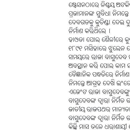
ଷ୍ଟେସନଠାରେ ନିଶ୍ଚୟ ଅଟକି
ପ୍ରଜାମାନଙ୍କ ସୁବିଧା ନିମନ
ଦେବଗଡକୁ କୁଚିଣ୍ଡା ଦେଇ 
ନିର୍ମାଣ କରିଥିଲେ୤
ହାଓଡା ପୋଲ ଶୈଳୀରେ କୁଚ
୧୮୯୧ ମସିହାରେ ଝୁଲେନ ପୋ
ସମୟରେ ରାଜା ବାସୁଦେବ ସ
ଅବସ୍ଥାନ କରି ପୋଲ କାମ ସଂ
ବୈଜ୍ଞାନିକ ପଦ୍ଧତିରେ ନିର୍ମ
ନିମନ୍ତେ ଆଗ୍ରହ ଦେଖି ଇଂର
ଏଜେଂଟ ରାଜା ବାସୁଦେବଙ୍କୁ 
ବାସୁଦେବଙ୍କ ଦ୍ୱାରା ନିର୍ମି
ଜାତୀୟ ରାଜପଥର ମାନ୍ୟତା 
ବାସୁଦେବଙ୍କ ଦ୍ୱାରା ନିର୍ମି
କିଛି ମାସ ତଳେ ଧରାଶାୟୀ