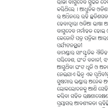
ରାଜା ବାସୁଦେବ ସୁଢଳ ଦେବ
କରିଥିଲେ୤ ଆଧୁନିକ ଓଡିଶା
ର ଅଧିନରେ ରହି ଛତିଶଗଡ ର
ହେବାଦ୍ୱାରା ଓଡିଆ ଭାଷା
ବାସୁଦେବ ମର୍ମାହତ ହୋଇ ଓ
କେତୋଟି ପତ୍ର ପତ୍ରିକା ଆର
ପର୍ଯ୍ୟଟନସ୍ଥଳୀ
ବାମଣ୍ଡାର ସାଂସ୍କୃତିକ ଐତିହ
ପରିବେଶ, ଘଂଚ ବନାନୀ, ଝର
ଆସୁଥିବା ଘଂଟ ଧ୍ୱନି ଓ ଅନନ୍
ନେଇଯାଏ ଭିନ୍ନ ଏକ ପୃଥିବୀକୁ
ସୁଷମାର ଭଣ୍ଡାର ଅନେକ ଅନା
ଲୋକଲୋଚନକୁ ଆଣି ସେହି ସ୍ଥା
କରିବା ସହିତ ରକ୍ଷଣାବେକ୍ଷଣ
ପ୍ରୟାସର ଆବଶ୍ୟକତା ରହିଛି୤