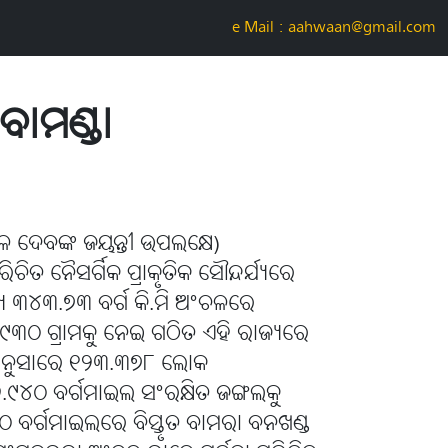
e-Mail : aahwaan@gmail.com
ବାମଣ୍ଡା
 ଦେବଙ୍କ ଜୟନ୍ତୀ ଉପଲକ୍ଷେ)
ଚିତ ନୈସର୍ଗିକ ପ୍ରାକୃତିକ ସୌନ୍ଦର୍ଯ୍ୟରେ
ୟ ୩୪୩.୭୩ ବର୍ଗ କି.ମି ଅଂଚଳରେ
ୟ ୯୩୦ ଗ୍ରାମକୁ ନେଇ ଗଠିତ ଏହି ରାଜ୍ୟରେ
ଅନୁସାରେ ୧୨୩.୩୭୮ ଲୋକ
.୯୪୦ ବର୍ଗମାଇଲ ସଂରକ୍ଷିତ ଜଙ୍ଗଲକୁ
 ବର୍ଗମାଇଲରେ ବିସ୍ତୃତ ବାମରା ବନଖଣ୍ଡ