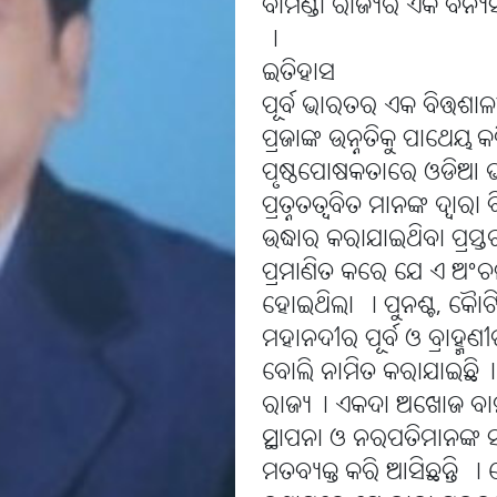
ବାମଣ୍ଡା ରାଜ୍ୟର ଏକ ବନ୍
।
ଇତିହାସ
ପୂର୍ବ ଭାରତର ଏକ ବିତ୍ତଶାଳ
ପ୍ରଜାଙ୍କ ଉନ୍ନତିକୁ ପାଥେୟ
ପୃଷ୍ଠପୋଷକତାରେ ଓଡିଆ ଭା
ପ୍ରତ୍ନତତ୍ୱବିତ ମାନଙ୍କ ଦ୍
ଉଦ୍ଧାର କରାଯାଇଥିବା ପ୍ରସ୍ତ
ପ୍ରମାଣିତ କରେ ଯେ ଏ ଅଂଚଳ 
ହୋଇଥିଲା । ପୁନଶ୍ଚ, କୈାଟିଲ୍
ମହାନଦୀର ପୂର୍ବ ଓ ବ୍ରାହ୍ମଣ
ବୋଲି ନାମିତ କରାଯାଇଛି୤ ପ୍
ରାଜ୍ୟ୤ ଏକଦା ଅଖୋଜ ବାମଣ
ସ୍ଥାପନା ଓ ନରପତିମାନଙ୍କ ସମ୍
ମତବ୍ୟକ୍ତ କରି ଆସିଛନ୍ତି 