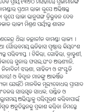
ବ ପ୍ରାୟ ୧୩୭୦ ମସିହାରେ ପ୍ରଜାମାନଙ୍କ
 ବାମଣ୍ଡାର ପ୍ରଥମ ରାଜା ରୂପେ ଅଭିଷକ୍ତ
ୂପେ ରାଜା ଭାନୁଗଙ୍ଗ ତ୍ରିଭୁବନ ଦେବ
ତ ରାଜ୍ୟ ମିଶ୍ରଣ ପର୍ୟ୍ୟନ୍ତ ଶାସନ
ରାଣକେନ୍ଦ୍ର ଥିଲା ତତ୍କାଳୀନ ବାମଣ୍ଡା ରାଜ୍ୟ୤
ଥା ଗୈାରବମୟ ଇତିହାସ ପୃଷ୍ଠାର କିୟଦଂଶ
ତ ପରିବ୍ୟାପ୍ତ୤ ଟିକିରା, ଗୋହିରା, ବ୍ରାହ୍ମଣୀ,
ିକାରେ ସୁନାର ଫସଲ,ଘଂଚ ଅରଣ୍ୟାନି,
ୁ ନିନାଦିନୀ ଝରଣା, ସାହିତ୍ୟ ଓ ସଂସ୍କୃତି
ାରୀ ଓ ବିଦ୍ୱାନ ମାନଙ୍କୁ ଆକର୍ଷିତ
ଭ୍ୟତା ଯେଉଁଠି ମାନବିକ ମୂଲ୍ୟବୋଧର ପ୍ରାସାଦ
ଅଂଚଳର ସାରସ୍ୱତ ସାଧକ, ପଣ୍ଡିତ ଓ
ଲ୍ଲାସମୟ ଅଭିପ୍ସାକୁ ପରିପୂରଣ କରିବାପାଇଁ
ିସୃତ ଅନୁଚିନ୍ତନକୁ ପ୍ରକାଶ କରିବା ନିମନ୍ତେ