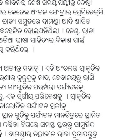
 ଜୀବନର ଶେଷ ସମୟ ପର୍ୟ୍ୟନ୍ତ ଚେଷ୍ଟା
ର କେତେକ ଅଂଚଳ ସେଂଟ୍ରାଲ ପ୍ରେସିଡେନ୍ସି
ାଜ୍ୟ ସମୁହରେ ବାମଣ୍ଡା ଆଦି ଶାସିତ
 ଅବହେଳିତ ହୋଇପଡିଥିଲା୤ ତେଣୁ, ରାଜା
ଡିଆ ଭାଷା ସାହିତ୍ୟର ବିକାଶ ପାଇଁ
ମ୍ଭ କରିଥିଲେ ।
୍ୟ ଅତ୍ୟନ୍ତ ମହାନ୍୤ ଏହି ଅଂଚଳର ପ୍ରାକୃତିକ
ଣାର କୁଳୁକୁଳୁ ନାଦ, ଦେବାଳୟରୁ ଭାସି
ୟ ସାଂସ୍କୃତିକ ପରମ୍ପରା ପର୍ଯ୍ୟଟକକୁ
, ଏକ ସ୍ୱର୍ଗୀୟ ପରିବେଶକୁ । ପ୍ରାକୃତିକ
ଲୋଚିତ ପର୍ଯ୍ୟଟନ ସ୍ଥଳୀକୁ
ନ ଗୁଡିକୁ ପର୍ଯ୍ୟଟନ ମାନଚିତ୍ରରେ ସ୍ଥାନିତ
 କରିବା ଦିଗରେ ସମସ୍ତ ସ୍ତରରୁ ସାମୁହିକ
 ବାମଣ୍ଡାର ତତ୍କାଳୀନ ରାଜା ପ୍ରତାପରୁଦ୍ର