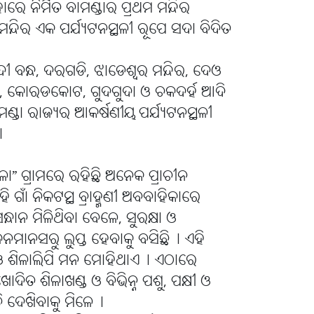
ରେ ନିର୍ମିତ ବାମଣ୍ଡାର ପ୍ରଥମ ମନ୍ଦିର
 ମନ୍ଦିର ଏକ ପର୍ଯ୍ୟଟନସ୍ଥଳୀ ରୂପେ ସଦା ବିଦିତ
ବନ୍ଧ, ଦରଗଡି, ଝାଡେଶ୍ୱର ମନ୍ଦିର, ଦେଓ
 କୋରଡକୋଟ, ଗୁଦଗୁଦା ଓ ଚକଦର୍ହ ଆଦି
ାମଣ୍ଡା ରାଜ୍ୟର ଆକର୍ଷଣୀୟ ପର୍ଯ୍ୟଟନସ୍ଥଳୀ
୤
ା” ଗ୍ରାମରେ ରହିଛି ଅନେକ ପ୍ରାଚୀନ
ହି ଗାଁ ନିକଟସ୍ଥ ବ୍ରାହ୍ମଣୀ ଅବବାହିକାରେ
ନ୍ଧାନ ମିଳିଥିବା ବେଳେ, ସୁରକ୍ଷା ଓ
ଜନମାନସରୁ ଲୁପ୍ତ ହେବାକୁ ବସିଛି୤ ଏହି
 ଓ ଶିଳାଲିପି ମନ ମୋହିଥାଏ୤ ଏଠାରେ
ଦିତ ଶିଳାଖଣ୍ଡ ଓ ବିଭିନ୍ନ ପଶୁ, ପକ୍ଷୀ ଓ
 ଦେଖିବାକୁ ମିଳେ୤