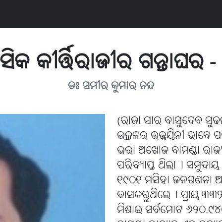
ିକ କୀର୍ତ୍ତିରାଜୀର ଗନ୍ତାଘର - 
ଡଃ ସମୀର କୁମାର ନନ୍ଦ
(ରାଜା ସାର ବାସୁଦେବ ସୁଢଳ
ଉତ୍କଳର ଉଜ୍ଜୟିନୀ ଭାବେ ପରି
ଭରା ଅଖୋଜ ବାମଣ୍ଡା ରାଜ୍
ପରିବ୍ୟାପ୍ତ ଥିଲା୤ ସମୁଦା
୧୯୦୧ ମସିହା ଜନଗଣନା 
ବାସକରୁଥିଲେ୤ ପ୍ରାୟ ୩୩୨
ମିଶାଇ ସର୍ବମୋଟ ୬୨୦.୯୪୦