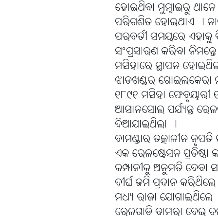
ହୋଇଥିବା ମୁମ୍ବାଇରୁ ଥ
ପରିଗଣିତ ହୋଇଥାଏ । ନାଗ
ପରବର୍ତୀ ସମୟରେ ଏହାକୁ ବ
ସଂପ୍ରସାରଣ କରିବା ନିମନ୍
ମସିହାରେ ସ୍ଥାପନ ହୋଇଥିଲ
ଝାଡଖଣ୍ଡର ଗୋଇଲକେରା 
୧୮୯୧ ମସିହା ଫେବୃୟାରୀ 
ଆସାନସୋଲ ପର୍ଯ୍ୟନ୍ତ ରେଳ
ଦିଆଯାଇଥିଲା ।
ବାମଣ୍ଡାର ତତ୍କାଳୀନ ନୃପତ
ଏକ ରେଳଷ୍ଟେସନ ପ୍ରତିଷ୍ଠା
କମ୍ପାନୀକୁ ଅନୁମତି ଦେବା
ଦୀର୍ଘ ଜମି ପ୍ରଦାନ କରିଥି
ମଧ୍ୟ ରାଜା ଯୋଗାଇଥିଲେ୤ ର
ରେଳଗାଡି ବାମରା ଦେଇ ଚଳ