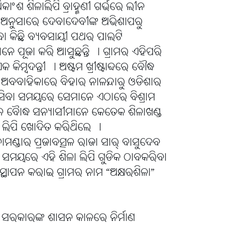
ାଂଶ ଶିଳାଲିପି ବ୍ରାହ୍ମଣୀ ଗର୍ଭରେ ଲୀନ
ନୁସାରେ ଦେବାଦେବୀଙ୍କ ଅଭିଶାପରୁ
ବା କିଛି ବ୍ୟବସାୟୀ ପଥର ପାଲଟି
େ ପୂଜା କରି ଆସୁଛନ୍ତି । ଗ୍ରାମର ଏହିପରି
୍ବଦନ୍ତୀ । ଅଷ୍ଟମ ଖ୍ରୀଷ୍ଟାବ୍ଦରେ ବୌଦ୍ଧ
ଣୀ ଅବବାହିକାରେ ବିହାର ନାଳନ୍ଦାରୁ ଓଡିଶାର
 ଆସିବା ସମୟରେ ସେମାନେ ଏଠାରେ ବିଶ୍ରାମ
ବୈାଦ୍ଧ ସନ୍ୟାସୀମାନେ କେତେକ ଶିଳାଖଣ୍ଡ
 ଲିପି ଖୋଦିତ କରିଥିଲେ ।
 ବାମଣ୍ଡାର ପ୍ରଜାବତ୍ସଳ ରାଜା ସାର୍ ବାସୁଦେବ
 ସମୟରେ ଏହି ଶିଳା ଲିପି ଗୁଡିକ ଠାବକରିବା
ଥାପନ କରାଇ ଗ୍ରାମର ନାମ “ଅକ୍ଷରଶିଳା”
ରକାରଙ୍କ ଶାସନ କାଳରେ ନିର୍ମାଣ