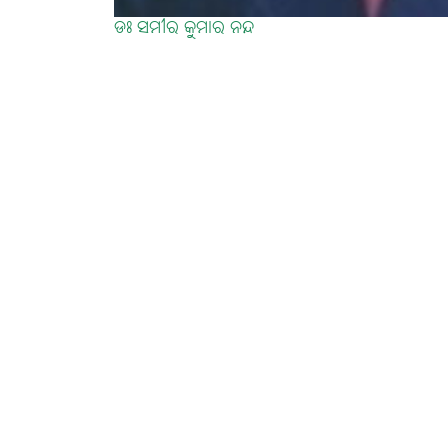
ଡଃ ସମୀର କୁମାର ନନ୍ଦ