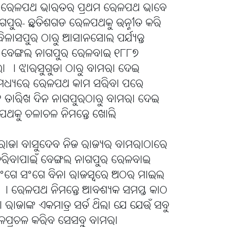
ାନେ ରେଳପଥ ଭାରତର ପ୍ରଥମ ରେଳପଥ ଭାବେ
ପୁର- ଛତିଶଗଡ ରେଳପଥକୁ ଉନ୍ନୀତ କରି
ିଳାସପୁର ଠାରୁ ଆସାନସୋଲ ପର୍ଯ୍ୟନ୍ତ
ତେ ବେଙ୍ଗଲ ନାଗପୁର ରେଳବାଇ ୧୮୮୭
ା । ଝାରସୁଗୁଡା ଠାରୁ ବାମରା ଦେଇ
ମଧ୍ୟରେ ରେଳପଥ କାମ ସରିବା ପରେ
୧ ତାରିଖ ଦିନ ନାଗପୁରଠାରୁ ବାମରା ଦେଇ
ପଥକୁ ଚଳାଚଳ ନିମନ୍ତେ ଖୋଲି
ି ରାଜା ବାସୁଦେବ ନିଜ ରାଜ୍ୟର ବାମରାଠାରେ
 କରିବାପାଇଁ ବେଙ୍ଗଲ ନାଗପୁର ରେଳବାଇ
 ସଂଗେ ସଂଗେ ବିନା ରାଜସ୍ୱରେ ଅଠର ମାଇଲ
ଲେ । ରେଳପଥ ନିମନ୍ତେ ଆବଶ୍ୟକ ସମସ୍ତ କାଠ
ାଜାଙ୍କ ଏକମାତ୍ର ସର୍ତ ଥିଲା ଯେ ଯେଉଁ ସବୁ
ପ୍ରଚଳ କରିବ ସେସବୁ ବାମରା