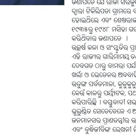
ଜଣାପଡେ ଯେ ରାଜା ସରଜୁଦେ
ଦ୍ୱାରା ଟିକିଲିପଡା ଗ୍ରାମରେ
ହୋଇଥିଲେ ଏବଂ ଶେଷରାଜା ର
୧୯୩୫ରୁ ୧୯୪୮ ମସିହା ଗଡଜା
କରିଥିବାର ଜଣାପଡେ ।
ଉତ୍କର୍ଷ କଳା ଓ ସଂସ୍କୃତିର ପ୍
ଏହି ରାଜ୍ୟର ଗାରିମାମୟ ତ
ଦେବଗଡ ଠାରୁ ବାମରା ପର୍ଯ୍ୟନ୍
ଖର୍ଲା ଓ ଭେଡେନର ଅବବାହ
ଉତୁଙ୍ଗ ପର୍ବତମାଳା, କୁଳୁକୁଳ
କେଉଁ କାଳରୁ ପର୍ୟ୍ୟଟକ, ପଥଚ
କରିପାରିଛି୤ ବସ୍ତୁବାଦୀ ସ
ଭୂଲୁଣ୍ଠିତ ସେତେବେଳେ ଏ 
ଜନମାନସର ପ୍ରାଣତନ୍ତ୍ରୀର ଉ
ଏବଂ ବୁଦ୍ଧିଜୀବିଙ୍କ ଲେଖନୀ ନ