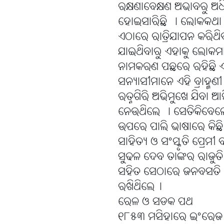
ରକ୍ଷଣାବେକ୍ଷଣ ଅଭାବରୁ ଅଧିକ
ହୋଇସାରିଛି । ଲୋକକଥା ଅ
ଏଠାରେ ରାତ୍ରିଯାପନ କରିଥି
ଯାଇଥିବାରୁ ଏହାକୁ ଲୋକମାନ
ନାମକରଣ ପଛରେ ରହିଛି ଏକ କିମ
ସନ୍ୟାସୀମାନେ ଏହି ବ୍ରାହ୍ମ
ରତ୍ନଗିରି ଅଭିମୁଖେ ଯିବା
ନେଉଥିଲେ । ସେତିକିବେଳେ 
ଉପରେ ପାଲି ଭାଷାରେ କିଛି
ସାହିତ୍ୟ ଓ ସଂସ୍କୃତି ପ୍ରେମୀ
ସୁଢଳ ଦେବ ତାଙ୍କର ରାଜୁତି
ସହିତ ସେଠାରେ ଜନବସତି ସ୍
ରଖିଥିଲେ୤
ରେଳ ଓ ସଡକ ପଥ
୧୮୫୩ ମସିହାରେ ଇଂରେଜ ସ