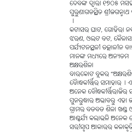
ଦେବଙ୍କ ଦ୍ୱାରା ୧୭୦୫ ମସିହା
ପୁରୁଣାଗଡସ୍ଥିତ ଶ୍ରୀଜଗନ୍ନାଥ
।
କଟାସର ଘାଟ, ଗୋହିରା ନଦୀ 
ଝରଣ, ଓଲଟ ବଟ, କୈଳାସ,
ପର୍ଯ୍ୟଟନସ୍ଥଳୀ ତତ୍କାଳୀନ ବ
ମାନଙ୍କ ମଧ୍ୟରେ ଅନ୍ୟତମ
ଅକ୍ଷରଶିଳା
ବାରକୋଟ ବ୍ଲକର “ଅକ୍ଷରଶିଳ
ବୈାଦ୍ଧକୀର୍ତ୍ତିର ସମାହାର୤ ଏ
ଅନେକ ବୌଦ୍ଧକୀର୍ତ୍ତିରାଜିର ସ
ପୁନରୁଦ୍ଧାର ଅଭାବରୁ ଏହା 
ଗ୍ରାମର ବଡବଡ ଶିଳା ଖଣ୍ଡ
ଆଶ୍ଚର୍ଯ୍ୟ କଲାଭଳି ଅନେକ ଖୋ
ସରୀସୃପ ଆକାରର କଳାକୃତି