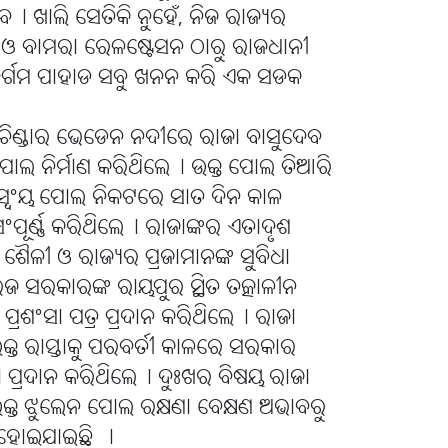
ବ୤ ଖାଲି ସେତିକି ନୁହେଁ, ନିଜ ରାଜ୍ୟର
୍ତେ ଓ ବାମରା ରେଳଷ୍ଟେସନ ଠାରୁ ରାଜଧାନୀ
ଦୁର୍ଗମ ପାହାଡ ସବୁ ଖନନ କରି ଏକ ସଡକ
ିଣ୍ଡାର ଭେଡେନ ନଦୀରେ ରାଜା ବାସୁଦେବ
ଲ ନିର୍ମାଣ କରିଥିଲେ୤ ଉକ୍ତ ପୋଲ ତିଆରି
୍ୱଂୟ ପୋଲ ନିକଟରେ ସାତ ଦିନ କାଳ
ପୂର୍ଣ୍ଣ କରିଥିଲେ୤ ରାଜାଙ୍କର ଏତାଦୃଶ
ାଣ ଶୈଳୀ ଓ ରାଜ୍ୟର ପ୍ରଜାମାନଙ୍କ ସୁବିଧା
େଜ ସରକାରଙ୍କ ରାୟପୁର ସ୍ଥିତ ତତ୍କାଳୀନ
ପ୍ରଶଂସା ପତ୍ର ପ୍ରଦାନ କରିଥିଲେ୤ ରାଜା
ତ ଉକ୍ତ ରାସ୍ତାକୁ ପରବର୍ତୀ କାଳରେ ସରକାର
ପ୍ରଦାନ କରିଥିଲେ୤ ଦୁଃଖର ବିଷୟ ରାଜା
ତ ଉକ୍ତ ଝୁଲେନ ପୋଲ ରକ୍ଷଣା ବେକ୍ଷଣ ଅଭାବରୁ
 ହୋଇଯାଇଛି ।