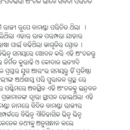
ୟସଂପଦଭରା ଅଂଚଳ ଭାବେ ସର୍ବଦା ପରିଚିତ
ୀ ରାଜ୍ୟ ରୂପେ ବାମଣ୍ଡା ପରିଚିତ ଥିଲା ।
 କରିଥିଲା ଏହାର ରାଜ ପରମ୍ପରା ଯାହାର
ଷା ପାଇଁ ବଢିଥିଲା ଜାଗୃତିର ସ୍ରୋତ୤
ୱାରା ବିଭିନ୍ନ ସମୟରେ ଖୋଦନ କରି ଏହି ଅଂଚଳରୁ
ର ନିର୍ମିତ କୁରାଢି ଓ କୋଦାଳ ଇତ୍ୟାଦି
ପ୍ରସ୍ତର ଯୁଗ ଆରଂଭ ସମୟରୁ ହିଁ ପ୍ରତିଷ୍ଠା
ୟଙ୍କ ଅର୍ଥଶାସ୍ତ୍ର ପରି ପୁରାତନ ଗ୍ରନ୍ଥ ରେ
ୀର ପଶ୍ଚିମରେ ଅବସ୍ଥିତ ଏହି ଅଂଚଳକୁ ଇନ୍ଦ୍ରବନ
ରଜାମାନଙ୍କ ଦ୍ୱାରା ସ୍ଥାପନ ହୋଇଥିଲା ଏହି
୍ଡା ନାମରେ ବିଦିତ ବାମଣ୍ଡା ରାଜ୍ୟର
ପର୍କରେ ବିଭିନ୍ନ ଐତିହାସିକ ଭିନ୍ନ ଭିନ୍ନ
। କେତେକ ତଥ୍ୟକୁ ଅନୁସନ୍ଧାନ କଲେ