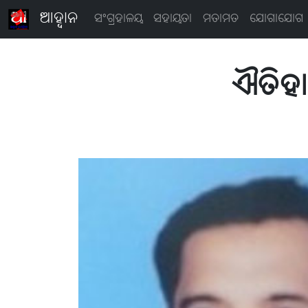
ଆହ୍ବାନ
ସଂଗ୍ରହାଳୟ
ସହାୟତା
ମତାମତ
ଯୋଗାଯୋଗ
ଐତିହାସ