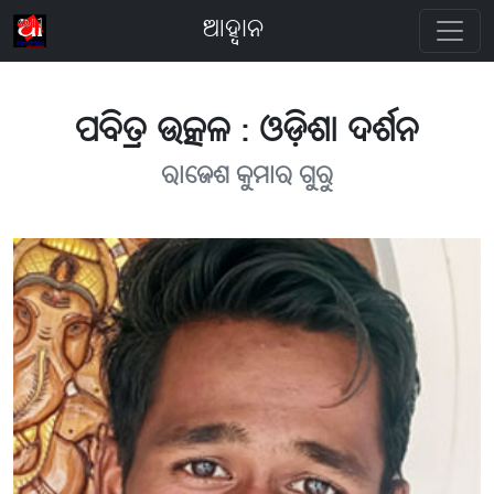
ଆହ୍ବାନ
ପବିତ୍ର ଉତ୍କଳ : ଓଡ଼ିଶା ଦର୍ଶନ
ରାଜେଶ କୁମାର ଗୁରୁ