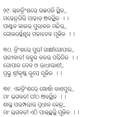
୨୯. ଊନତ୍ରିଂଶରେ ଗଜପତି ସ୍ଥିତ,,
ମହେନ୍ଦ୍ରଗିରି ପାହାଡ଼ ଅବସ୍ଥିତ ।।
ପାଣ୍ଡବ କାଳର ପୁରାତନ ମନ୍ଦିର,,
ଗୋକର୍ଣ୍ଣେଶ୍ୱର ମହାଦେବ ପୂଜିତ ।।
୩୦. ତ୍ରିଂଶରେ ପୁରୀ ସାକ୍ଷୀଗୋପାଳ,,
ସତ୍ୟବାଦୀ ବକୁଳ ବନର ପରିଚିତ ।।
ଗୋପାଳ ଦେବ ଓ ରାଧାରାଣୀ,,
ପ୍ରଭୁ ଶ୍ରୀକୃଷ୍ଣ ରୂପେ ପୂଜିତ ।।
୩୧. ଏକତ୍ରିଂଶରେ ଖୋର୍ଦ୍ଧା ବାଣପୁର,,
ମା' ଭଗବତୀ ପୀଠ ଅବସ୍ଥିତ ।।
ଶାକ୍ତ ପରମ୍ପରାର ପ୍ରଧାନ କେନ୍ଦ୍ର,,
ମା' ଭଗବତୀ ଏଠି ପାଉଛନ୍ତି ପୂଜିତ ।।