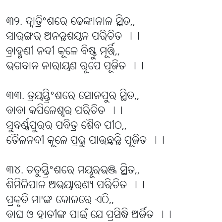
୩୨. ଦ୍ୱାତ୍ରିଂଶରେ ଢେଙ୍କାନାଳ ସ୍ଥିତ,,
ସାରଙ୍ଗର ଅନନ୍ତଶୟନ ପରିଚିତ ।।
ବ୍ରାହ୍ମଣୀ ନଦୀ କୂଳେ ବିଷ୍ଣୁ ମୂର୍ତ୍ତି,,
ଭଗବାନ ନାରାୟଣ ରୂପେ ପୂଜିତ ।।
୩୩. ତ୍ରୟସ୍ତ୍ରିଂଶରେ ସୋନପୁର ସ୍ଥିତ,,
ବାବା କପିଳେଶ୍ୱର ପରିଚିତ ।।
ସୁବର୍ଣ୍ଣପୁରର ପବିତ୍ର ଶୈବ ପୀଠ,,
ତୈଳନଦୀ କୂଳେ ପ୍ରଭୁ ପାଉଛନ୍ତି ପୂଜିତ ।।
୩୪. ଚତୁସ୍ତ୍ରିଂଶରେ ମୟୂରଭଞ୍ଜ ସ୍ଥିତ,,
ଶିମିଳିପାଳ ଅଭୟାରଣ୍ୟ ପରିଚିତ ।।
ପ୍ରକୃତି ମା'ଙ୍କ କୋଳରେ ଏଠି,,
ବାଘ ଓ ହାତୀଙ୍କ ପାଇଁ ଯେ ପ୍ରସିଦ୍ଧି ଅର୍ଜିତ ।।