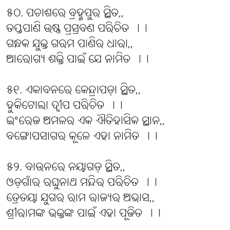
୫୦. ପଚାଶରେ ବ୍ରହ୍ମପୁର ସ୍ଥିତ,,
ତପ୍ତପାଣି ଉଷ୍ଣ ପ୍ରସ୍ରବଣ ପରିଚିତ ।।
ଗନ୍ଧକ ଯୁକ୍ତ ଗରମ ପାଣିର ଧାରା,,
ଆରୋଗ୍ୟ ଶକ୍ତି ପାଇଁ ଯେ ନାମିତ ।।
୫୧. ଏକାବନରେ କେନ୍ଦ୍ରାପଡ଼ା ସ୍ଥିତ,,
ହୁକିଟୋଲା ଦ୍ୱୀପ ପରିଚିତ ।।
ଇଂରେଜ ଅମଳର ଏକ ଐତିହାସିକ ସ୍ଥାନ,,
ବଙ୍ଗୋପସାଗର କୂଳେ ଏହା ନାମିତ ।।
୫୨. ବାଉନରେ ନୟାଗଡ଼ ସ୍ଥିତ,,
ଓଡ଼ଗାଁର ରଘୁନାଥ ମନ୍ଦିର ପରିଚିତ ।।
ତ୍ରେତୟା ଯୁଗର ରାମ ରାଜ୍ୟର ଅଭାସ,,
ଶ୍ରୀରାମଙ୍କ ଭକ୍ତଙ୍କ ପାଇଁ ଏହା ପୂଜିତ ।।