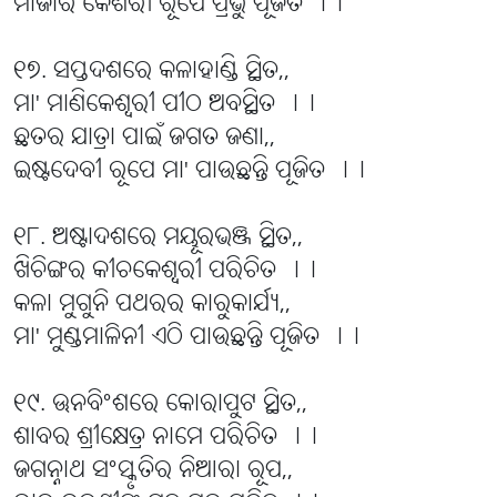
ମାର୍ଜାର କେଶରୀ ରୂପେ ପ୍ରଭୁ ପୂଜିତ ।।
୧୭. ସପ୍ତଦଶରେ କଳାହାଣ୍ଡି ସ୍ଥିତ,,
ମା' ମାଣିକେଶ୍ୱରୀ ପୀଠ ଅବସ୍ଥିତ ।।
ଛତର ଯାତ୍ରା ପାଇଁ ଜଗତ ଜଣା,,
ଇଷ୍ଟଦେବୀ ରୂପେ ମା' ପାଉଛନ୍ତି ପୂଜିତ ।।
୧୮. ଅଷ୍ଟାଦଶରେ ମୟୂରଭଞ୍ଜ ସ୍ଥିତ,,
ଖିଚିଙ୍ଗର କୀଚକେଶ୍ୱରୀ ପରିଚିତ ।।
କଳା ମୁଗୁନି ପଥରର କାରୁକାର୍ଯ୍ୟ,,
ମା' ମୁଣ୍ଡମାଳିନୀ ଏଠି ପାଉଛନ୍ତି ପୂଜିତ ।।
୧୯. ଊନବିଂଶରେ କୋରାପୁଟ ସ୍ଥିତ,,
ଶାବର ଶ୍ରୀକ୍ଷେତ୍ର ନାମେ ପରିଚିତ ।।
ଜଗନ୍ନାଥ ସଂସ୍କୃତିର ନିଆରା ରୂପ,,