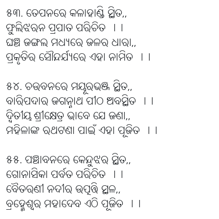
୫୩. ତେପନରେ କଳାହାଣ୍ଡି ସ୍ଥିତ,,
ଫୁଲିଝରନ ପ୍ରପାତ ପରିଚିତ ।।
ଘଞ୍ଚ ଜଙ୍ଗଲ ମଧ୍ୟରେ ଜଳର ଧାରା,,
ପ୍ରକୃତିର ସୌନ୍ଦର୍ଯ୍ୟରେ ଏହା ନାମିତ ।।
୫୪. ଚଉବନରେ ମୟୂରଭଞ୍ଜ ସ୍ଥିତ,,
ବାରିପଦାର ଜଗନ୍ନାଥ ପୀଠ ଅବସ୍ଥିତ ।।
ଦ୍ବିତୀୟ ଶ୍ରୀକ୍ଷେତ୍ର ଭାବେ ଯେ ଜଣା,,
ମହିଳାଙ୍କ ରଥଟଣା ପାଇଁ ଏହା ପୂଜିତ ।।
୫୫. ପଞ୍ଚାବନରେ କେନ୍ଦୁଝର ସ୍ଥିତ,,
ଗୋନାସିକା ପର୍ବତ ପରିଚିତ ।।
ବୈତରଣୀ ନଦୀର ଉତ୍ପତ୍ତି ସ୍ଥଳ,,
ବ୍ରହ୍ମେଶ୍ୱର ମହାଦେବ ଏଠି ପୂଜିତ ।।