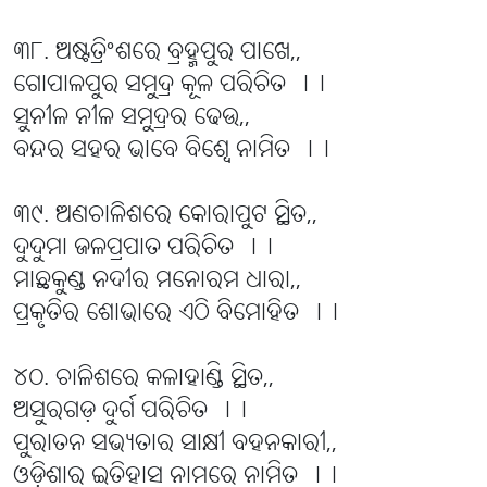
୩୮. ଅଷ୍ଟତ୍ରିଂଶରେ ବ୍ରହ୍ମପୁର ପାଖେ,,
ଗୋପାଳପୁର ସମୁଦ୍ର କୂଳ ପରିଚିତ ।।
ସୁନୀଳ ନୀଳ ସମୁଦ୍ରର ଢେଉ,,
ବନ୍ଦର ସହର ଭାବେ ବିଶ୍ୱେ ନାମିତ ।।
୩୯. ଅଣଚାଳିଶରେ କୋରାପୁଟ ସ୍ଥିତ,,
ଦୁଦୁମା ଜଳପ୍ରପାତ ପରିଚିତ ।।
ମାଛକୁଣ୍ଡ ନଦୀର ମନୋରମ ଧାରା,,
ପ୍ରକୃତିର ଶୋଭାରେ ଏଠି ବିମୋହିତ ।।
୪୦. ଚାଳିଶରେ କଳାହାଣ୍ଡି ସ୍ଥିତ,,
ଅସୁରଗଡ଼ ଦୁର୍ଗ ପରିଚିତ ।।
ପୁରାତନ ସଭ୍ୟତାର ସାକ୍ଷୀ ବହନକାରୀ,,
ଓଡ଼ିଶାର ଇତିହାସ ନାମରେ ନାମିତ ।।