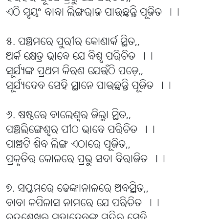
ଏଠି ସ୍ବୟଂ ବାବା ଲିଙ୍ଗରାଜ ପାଉଛନ୍ତି ପୂଜିତ ।।
୫. ପଞ୍ଚମରେ ପୁରୀର କୋଣାର୍କ ସ୍ଥିତ,,
ଅର୍କ କ୍ଷେତ୍ର ଭାବେ ଯେ ବିଶ୍ବ ପରିଚିତ ।।
ସୂର୍ଯ୍ୟଙ୍କ ପ୍ରଥମ କିରଣ ଯେଉଁଠି ପଡ଼େ,,
ସୂର୍ଯ୍ୟଦେବ ସେହି ସ୍ଥାନେ ପାଉଛନ୍ତି ପୂଜିତ ।।
୬. ଷଷ୍ଠରେ ବାଲେଶ୍ବର ଜିଲ୍ଲା ସ୍ଥିତ,,
ପଞ୍ଚଲିଙ୍ଗେଶ୍ବର ପୀଠ ଭାବେ ପରିଚିତ ।।
ପାଞ୍ଚଟି ଶିବ ଲିଙ୍ଗ ଏଠାରେ ପୂଜିତ,,
ପ୍ରକୃତିର କୋଳରେ ପ୍ରଭୁ ସଦା ବିରାଜିତ ।।
୭. ସପ୍ତମରେ ଢେଙ୍କାନାଳରେ ଅବସ୍ଥିତ,,
ବାବା କପିଳାସ ନାମରେ ଯେ ପରିଚିତ ।।
ଚନ୍ଦ୍ରଶେଖର ମହାଦେବଙ୍କ ମନ୍ଦିର ସେହି,,