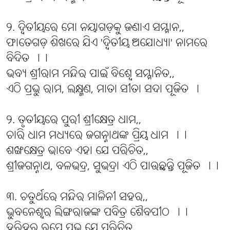
୨. ଦ୍ବିତୀୟରେ ମୋ ନୟାଗଡ଼କୁ ଜଣାଏ ସମ୍ମାନ,,
ଫାତେଗଡ଼ ଶିଖରେ ଯିଏ 'ଦ୍ବିତୀୟ ଅଯୋଧ୍ୟା' ନାମରେ
ବିଦିତ ।।
ଭବ୍ୟ ଶ୍ରୀରାମ ମନ୍ଦିର ପାଇଁ ବିଶ୍ବେ ସମ୍ମାନିତ,,
ଏଠି ପ୍ରଭୁ ରାମ, ଲକ୍ଷ୍ମଣ, ମାତା ସୀତା ସଦା ପୂଜିତ ।
୨. ତୃତୀୟରେ ପୁରୀ ଶ୍ରୀକ୍ଷେତ୍ର ଧାମ,,
ଚାରି ଧାମ ମଧ୍ୟରେ ଜଗନ୍ନାଥଙ୍କ ପ୍ରିୟ ଧାମ ।।
ଶଙ୍ଖକ୍ଷେତ୍ର ଭାବେ ଏହା ଯେ ପରିଚିତ,,
ଶ୍ରୀଜଗନ୍ନାଥ, ବଳଭଦ୍ର, ସୁଭଦ୍ରା ଏଠି ପାଉଛନ୍ତି ପୂଜିତ ।।
୩. ଚତୁର୍ଥରେ ମନ୍ଦିର ମାଳିନୀ ସହର,,
ଭୁବନେଶ୍ୱର ଲିଙ୍ଗରାଜଙ୍କ ପବିତ୍ର ଶୈବପୀଠ ।।
ହରିହର ରୂପେ ପ୍ରଭୁ ଯେ ପରିଚିତ,,