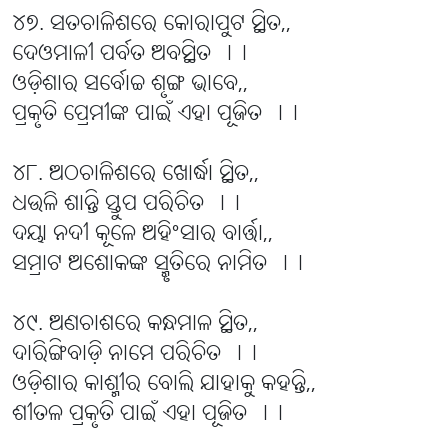
୪୭. ସତଚାଳିଶରେ କୋରାପୁଟ ସ୍ଥିତ,,
ଦେଓମାଳୀ ପର୍ବତ ଅବସ୍ଥିତ ।।
ଓଡ଼ିଶାର ସର୍ବୋଚ୍ଚ ଶୃଙ୍ଗ ଭାବେ,,
ପ୍ରକୃତି ପ୍ରେମୀଙ୍କ ପାଇଁ ଏହା ପୂଜିତ ।।
୪୮. ଅଠଚାଳିଶରେ ଖୋର୍ଦ୍ଧା ସ୍ଥିତ,,
ଧଉଳି ଶାନ୍ତି ସ୍ତୁପ ପରିଚିତ ।।
ଦୟା ନଦୀ କୂଳେ ଅହିଂସାର ବାର୍ତ୍ତା,,
ସମ୍ରାଟ ଅଶୋକଙ୍କ ସ୍ମୃତିରେ ନାମିତ ।।
୪୯. ଅଣଚାଶରେ କନ୍ଧମାଳ ସ୍ଥିତ,,
ଦାରିଙ୍ଗିବାଡ଼ି ନାମେ ପରିଚିତ ।।
ଓଡ଼ିଶାର କାଶ୍ମୀର ବୋଲି ଯାହାକୁ କହନ୍ତି,,
ଶୀତଳ ପ୍ରକୃତି ପାଇଁ ଏହା ପୂଜିତ ।।