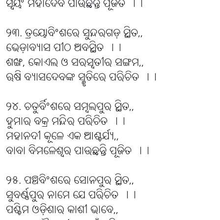
ସ୍ୱୟଂ ମହାଦେବ ପାଉଛନ୍ତି ପୂଜିତ ।।
୨୩. ତ୍ରୟୋବିଂଶରେ ସୁନ୍ଦରଗଡ଼ ସ୍ଥିତ,,
ଭେଡ଼ାବ୍ୟାସ ପୀଠ ଅବସ୍ଥିତ ।।
ଶଙ୍ଖ, କୋଏଲ ଓ ସରସ୍ୱତୀର ସଙ୍ଗମ,,
ଋଷି ବ୍ୟାସଦେବଙ୍କ ସ୍ମୃତିରେ ପରିଚିତ ।।
୨୪. ଚତୁର୍ବିଂଶରେ ସମ୍ବଲପୁର ସ୍ଥିତ,,
ହୁମାର ବକ୍ର ମନ୍ଦିର ପରିଚିତ ।।
ମହାନଦୀ କୂଳେ ଏକ ଆଶ୍ଚର୍ଯ୍ୟ,,
ବାବା ବିମଳେଶ୍ୱର ପାଉଛନ୍ତି ପୂଜିତ ।।
୨୫. ପଞ୍ଚବିଂଶରେ ସୋନପୁର ସ୍ଥିତ,,
ସୁବର୍ଣ୍ଣପୁର ନାମେ ଯେ ପରିଚିତ ।।
ପଶ୍ଚିମ ଓଡ଼ିଶାର କାଶୀ ଭାବେ,,