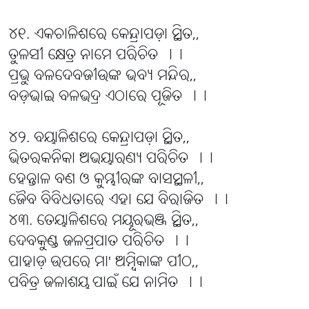
୪୧. ଏକଚାଳିଶରେ କେନ୍ଦ୍ରାପଡ଼ା ସ୍ଥିତ,,
ତୁଳସୀ କ୍ଷେତ୍ର ନାମେ ପରିଚିତ ।।
ପ୍ରଭୁ ବଳଦେବଜୀଉଙ୍କ ଭବ୍ୟ ମନ୍ଦିର,,
ବଡ଼ଭାଇ ବଳଭଦ୍ର ଏଠାରେ ପୂଜିତ ।।
୪୨. ବୟାଳିଶରେ କେନ୍ଦ୍ରାପଡ଼ା ସ୍ଥିତ,,
ଭିତରକନିକା ଅଭୟାରଣ୍ୟ ପରିଚିତ ।।
ହେନ୍ତାଳ ବଣ ଓ କୁମ୍ଭୀରଙ୍କ ବାସସ୍ଥଳୀ,,
ଜୈବ ବିବିଧତାରେ ଏହା ଯେ ବିରାଜିତ ।।
୪୩. ତେୟାଳିଶରେ ମୟୂରଭଞ୍ଜ ସ୍ଥିତ,,
ଦେବକୁଣ୍ଡ ଜଳପ୍ରପାତ ପରିଚିତ ।।
ପାହାଡ଼ ଉପରେ ମା' ଅମ୍ବିକାଙ୍କ ପୀଠ,,
ପବିତ୍ର ଜଳାଶୟ ପାଇଁ ଯେ ନାମିତ ।।