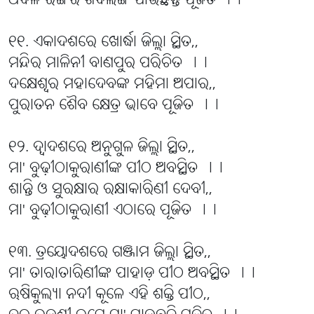
ଧବଳ ରଙ୍ଗର ଶିବଲିଙ୍ଗ ପାଉଛନ୍ତି ପୂଜିତ ।।
୧୧. ଏକାଦଶରେ ଖୋର୍ଦ୍ଧା ଜିଲ୍ଲା ସ୍ଥିତ,,
ମନ୍ଦିର ମାଳିନୀ ବାଣପୁର ପରିଚିତ ।।
ଦକ୍ଷେଶ୍ୱର ମହାଦେବଙ୍କ ମହିମା ଅପାର,,
ପୁରାତନ ଶୈବ କ୍ଷେତ୍ର ଭାବେ ପୂଜିତ ।।
୧୨. ଦ୍ୱାଦଶରେ ଅନୁଗୁଳ ଜିଲ୍ଲା ସ୍ଥିତ,,
ମା' ବୁଢ଼ୀଠାକୁରାଣୀଙ୍କ ପୀଠ ଅବସ୍ଥିତ ।।
ଶାନ୍ତି ଓ ସୁରକ୍ଷାର ରକ୍ଷାକାରିଣୀ ଦେବୀ,,
ମା' ବୁଢ଼ୀଠାକୁରାଣୀ ଏଠାରେ ପୂଜିତ ।।
୧୩. ତ୍ରୟୋଦଶରେ ଗଞ୍ଜାମ ଜିଲ୍ଲା ସ୍ଥିତ,,
ମା' ତାରାତାରିଣୀଙ୍କ ପାହାଡ଼ ପୀଠ ଅବସ୍ଥିତ ।।
ଋଷିକୁଲ୍ୟା ନଦୀ କୂଳେ ଏହି ଶକ୍ତି ପୀଠ,,