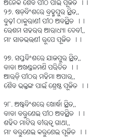
ଅନେକ ଶୈବ ପୀଠ ପାଇଁ ପୂଜିତ ।।
୨୬. ଷଡ଼ବିଂଶରେ ବ୍ରହ୍ମପୁର ସ୍ଥିତ,,
ବୁଢ଼ୀ ଠାକୁରାଣୀ ପୀଠ ଅବସ୍ଥିତ ।।
ରେଶମ ସହରର ଆରାଧ୍ୟା ଦେବୀ,,
ମା' ସାତଭଉଣୀ ରୂପେ ପୂଜିତ ।।
୨୭. ସପ୍ତବିଂଶରେ ଯାଜପୁର ସ୍ଥିତ,,
ବାବା ଅଖଣ୍ଡଳମଣି ପରିଚିତ ।।
ଆରଡ଼ି ପୀଠର ମହିମା ଅପାର,,
ଶୈବ ଭକ୍ତଙ୍କ ପାଇଁ ଶ୍ରେଷ୍ଠ ପୂଜିତ ।।
୨୮. ଅଷ୍ଟବିଂଶରେ ଖୋର୍ଦ୍ଧା ସ୍ଥିତ,,
ବାବା ବରୁଣେଇ ପୀଠ ଅବସ୍ଥିତ ।।
ଶହିଦ ମାଟିର ବୀରତ୍ୱ ଗାଥା,,
ମା' ବରୁଣେଇ କରୁଣେଇ ପୂଜିତ ।।