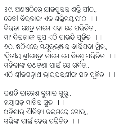
୫୯. ଅଣଷଠିରେ ଯାଜପୁରର ଶକ୍ତି ପୀଠ,,
ଦେବୀ ବିରଜାଙ୍କ ଏକ ଶକ୍ତିମୟ ପୀଠ ।।
ବିରଜା କ୍ଷେତ୍ର ନାମେ ଏହା ଯେ ପରିଚିତ,,
ମା' ବିରଜାଙ୍କ ରୂପ ଏଠି ପାଉଛି ପୂଜିତ ।।
୬୦. ଷଠିଏରେ ମୟୂରଭଞ୍ଜର ବାରିପଦା ସ୍ଥିତ,,
'ଦ୍ବିତୀୟ ଶ୍ରୀକ୍ଷେତ୍ର' ନାମେ ଯେ ବିଶ୍ବେ ପରିଚିତ ।।
ମହିଳାଙ୍କ ରଥଟଣା ପାଇଁ ଯେ ଗର୍ବିତ,,
ଏଠି ଶ୍ରୀଜଗନ୍ନାଥ ଭାଇଭଉଣୀଙ୍କ ସହ ପୂଜିତ ।।
ଭଣତି ରାଜେଶ କୁମାର ଗୁରୁ,,
ନୟାଗଡ଼ ମାଟିର ସୁତ ।।
ଓଡ଼ିଶାର ଐତିହ୍ୟ କଲମରେ ମୋର,,
ସଭିଙ୍କ ପାଇଁ ହେଉ ପରିଚିତ ।।