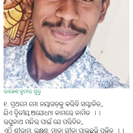
ରାଜେଶ କୁମାର ଗୁରୁ
୧. ପ୍ରଥମେ ମୋ ନୟାଗଡ଼କୁ କରିବି ସମ୍ମାନିତ,,
ଯିଏ ଦ୍ବିତୀୟ ଅଯୋଧ୍ୟା ନାମରେ ନାମିତ ।।
ରଘୁନାଥ ମନ୍ଦିର ପାଇଁ ଯେ ପରିଚିତ,,
ଏଠି ଶ୍ରୀରାମ, ଲକ୍ଷ୍ମଣ, ମାତା ସୀତା ପାଉଛନ୍ତି ପୂଜିତ ।।