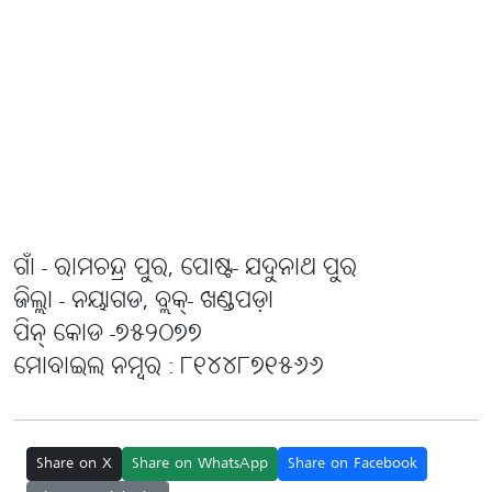
ଗାଁ - ରାମଚନ୍ଦ୍ର ପୁର, ପୋଷ୍ଟ- ଯଦୁନାଥ ପୁର
ଜିଲ୍ଲା - ନୟାଗଡ, ବ୍ଲକ୍- ଖଣ୍ଡପଡ଼ା
ପିନ୍ କୋଡ -୭୫୨୦୭୭
ମୋବାଇଲ ନମ୍ବର : ୮୧୪୪୮୭୧୫୬୬
Share on X
Share on WhatsApp
Share on Facebook