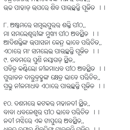
ଉଚ୍ଚ ପାହାଡ଼ ଉପରେ ଶିବ ପାଉଛନ୍ତି ପୂଜିତ ।।
୮. ଅଷ୍ଟମରେ ସମ୍ବଲପୁରର ଶକ୍ତି ପୀଠ,,
ମା ସମଲେଶ୍ୱରୀଙ୍କ ମୁଖ୍ୟ ପୀଠ ଅବସ୍ଥିତ ।।
ଆଦିଶକ୍ତିଙ୍କ ଉପାସନା କେନ୍ଦ୍ର ଭାବେ ପରିଚିତ,,
ଏଠାରେ ମା' ସମଲେଇ ପାଉଛନ୍ତି ପୂଜିତ ।।
୯. ନବମରେ ପୁଣି ନୟାଗଡ଼ ସ୍ଥିତ,,
ପବିତ୍ର କଣ୍ଟିଲୋ ନୀଳମାଧବ ପୀଠ ଅବସ୍ଥିତ ।।
ପୁରାତନ ଦାରୁବ୍ରହ୍ମଙ୍କ କ୍ଷେତ୍ର ଭାବେ ପରିଚିତ,,
ପ୍ରଭୁ ନୀଳମାଧବ ଏଠାରେ ପାଉଛନ୍ତି ପୂଜିତ ।।
୧୦. ଦଶମରେ କଟକର ମହାନଦୀ ସ୍ଥିତ,,
ବାବା ଧବଳେଶ୍ବର ପୀଠ ଭାବେ ପରିଚିତ ।।
ନଦୀ ମଝିରେ ଏକ ଟାପୁରେ ଅବସ୍ଥିତ,,