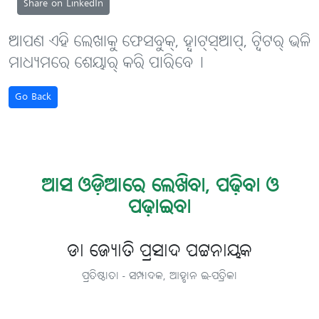
Share on LinkedIn
ଆପଣ ଏହି ଲେଖାକୁ ଫେସବୁକ୍, ହ୍ବାଟ୍‌ସ୍‌ଆପ୍, ଟ୍ବିଟର୍ ଭଳି
ମାଧ୍ୟମରେ ଶେୟାର୍ କରି ପାରିବେ୤
Go Back
ଆସ ଓଡ଼ିଆରେ ଲେଖିବା, ପଢ଼ିବା ଓ
ପଢ଼ାଇବା
ଡା ଜ୍ୟୋତି ପ୍ରସାଦ ପଟ୍ଟନାୟକ
ପ୍ରତିଷ୍ଠାତା - ସମ୍ପାଦକ, ଆହ୍ବାନ ଇ-ପତ୍ରିକା