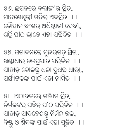
୫୬. ଛପନରେ ବଲାଙ୍ଗୀର ସ୍ଥିତ,,
ପାଟଣେଶ୍ୱରୀ ମନ୍ଦିର ଅବସ୍ଥିତ ।।
ଚୌହାନ ବଂଶର ଅଧିଷ୍ଠାତ୍ରୀ ଦେବୀ,,
ଶକ୍ତି ପୀଠ ଭାବେ ଏହା ପରିଚିତ ।।
୫୭. ସତାବନରେ ସୁନ୍ଦରଗଡ଼ ସ୍ଥିତ,,
ଖଣ୍ଡାଧାର ଜଳପ୍ରପାତ ପରିଚିତ ।।
ପାହାଡ଼ କୋଳରୁ ଧଳା ଦୁଧର ଧାରା,,
ପର୍ଯ୍ୟଟକଙ୍କ ପାଇଁ ଏହା ନାମିତ ।।
୫୮. ଅଠାବନରେ ଗଞ୍ଜାମ ସ୍ଥିତ,,
ନିର୍ମଳଝର ପବିତ୍ର ପୀଠ ପରିଚିତ ।।
ପାହାଡ଼ ପାଦଦେଶରୁ ନିର୍ମଳ ଜଳ,,
ବିଷ୍ଣୁ ଓ ଶିବଙ୍କ ପାଇଁ ଏହା ପୂଜିତ ।।