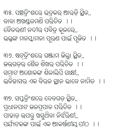
୩୫. ପଞ୍ଚତ୍ରିଂଶରେ ଭଦ୍ରକର ଆରଡ଼ି ସ୍ଥିତ,,
ବାବା ଅଖଣ୍ଡଳମଣି ପରିଚିତ ।।
ବୈତରଣୀ ନଦୀର ପବିତ୍ର କୂଳରେ,,
ଭକ୍ତଙ୍କ ମନସ୍କାମନା ପୂରଣ ପାଇଁ ପୂଜିତ ।।
୩୬. ଷଟ୍‌ତ୍ରିଂଶରେ ଗଞ୍ଜାମ ଜିଲ୍ଲା ସ୍ଥିତ,,
ଜଉଗଡ଼ର ଶୈଳ ଶିଖର ପରିଚିତ ।।
ସମ୍ରାଟ ଅଶୋକଙ୍କ ଶିଳାଲିପି ସାକ୍ଷୀ,,
ଇତିହାସର ଏକ ବିରଳ ସ୍ଥାନ ଭାବେ ନାମିତ ।।
୩୭. ସପ୍ତତ୍ରିଂଶରେ ଦେବଗଡ଼ ସ୍ଥିତ,,
ପ୍ରଧାନପାଟ ଜଳପ୍ରପାତ ପରିଚିତ ।।
ପାହାଡ଼ ଉପରୁ ଖସୁଥିବା ନିର୍ଝରିଣୀ,,
ପର୍ଯ୍ୟଟକଙ୍କ ପାଇଁ ଏକ ଆକର୍ଷଣୀୟ ପୀଠ ।।