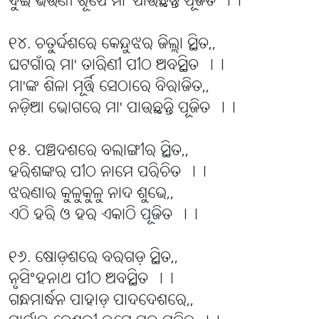
ଦୁଇ ଭଉଣୀ ରୂପେ ମା' ପାଉଛନ୍ତି ପୂଜିତ ।।
୧୪. ଚତୁର୍ଦ୍ଦଶରେ କେନ୍ଦୁଝର ଜିଲ୍ଲା ସ୍ଥିତ,,
ଘଟଗାଁର ମା' ତାରିଣୀ ପୀଠ ଅବସ୍ଥିତ ।।
ମା'ଙ୍କ ଶିଳା ମୂର୍ତ୍ତି ସେଠାରେ ବିରାଜିତ,,
ନଡ଼ିଆ ଭୋଗରେ ମା' ପାଉଛନ୍ତି ପୂଜିତ ।।
୧୫. ପଞ୍ଚଦଶରେ ବଲାଙ୍ଗୀର ସ୍ଥିତ,,
ହରିଶଙ୍କର ପୀଠ ନାମେ ପରିଚିତ ।।
ଝରଣାର କୁଳୁକୁଳୁ ନାଦ ଶୁଭେ,,
ଏଠି ହରି ଓ ହର ଏକାଠି ପୂଜିତ ।।
୧୬. ଷୋଡ଼ଶରେ ବରଗଡ଼ ସ୍ଥିତ,,
ନୃସିଂହନାଥ ପୀଠ ଅବସ୍ଥିତ ।।
ଗନ୍ଧମାର୍ଦ୍ଧନ ପାହାଡ଼ ପାଦଦେଶରେ,,