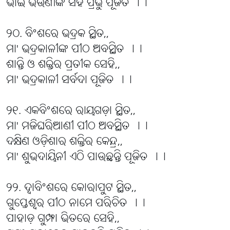
ଭାଇ ଭଉଣୀଙ୍କ ସହ ପ୍ରଭୁ ପୂଜିତ ।।
୨୦. ବିଂଶରେ ଭଦ୍ରକ ସ୍ଥିତ,,
ମା' ଭଦ୍ରକାଳୀଙ୍କ ପୀଠ ଅବସ୍ଥିତ ।।
ଶାନ୍ତି ଓ ଶକ୍ତିର ପ୍ରତୀକ ସେହି,,
ମା' ଭଦ୍ରକାଳୀ ସର୍ବଦା ପୂଜିତ ।।
୨୧. ଏକବିଂଶରେ ରାୟଗଡ଼ା ସ୍ଥିତ,,
ମା' ମଜିଘରିଆଣୀ ପୀଠ ଅବସ୍ଥିତ ।।
ଦକ୍ଷିଣ ଓଡ଼ିଶାର ଶକ୍ତିର କେନ୍ଦ୍ର,,
ମା' ଶୁଭଦାୟିନୀ ଏଠି ପାଉଛନ୍ତି ପୂଜିତ ।।
୨୨. ଦ୍ବାବିଂଶରେ କୋରାପୁଟ ସ୍ଥିତ,,
ଗୁପ୍ତେଶ୍ୱର ପୀଠ ନାମେ ପରିଚିତ ।।
ପାହାଡ଼ ଗୁମ୍ଫା ଭିତରେ ସେହି,,