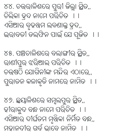
୪୪. ଚଉରାଳିଶରେ ପୁରୀ ଜିଲ୍ଲା ସ୍ଥିତ,,
ଚିଲିକା ହ୍ରଦ ନାମେ ପରିଚିତ ।।
ଏସିଆର ବୃହତ୍ତମ ଲବଣାକ୍ତ ହ୍ରଦ,,
ଇରାବତୀ ଡଲଫିନ ପାଇଁ ଯେ ପୂଜିତ ।।
୪୫. ପଞ୍ଚଚାଳିଶରେ ବଲାଙ୍ଗୀର ସ୍ଥିତ,,
ରାଣୀପୁର ଝରିଆଲ ପରିଚିତ ।।
ଚଉଷଠି ଯୋଗିନୀଙ୍କ ମନ୍ଦିର ଏଠାରେ,,
ପୁରାତନ କଳାକୃତି ନାମରେ ନାମିତ ।।
୪୬. ଛୟାଳିଶରେ ସମ୍ବଲପୁର ସ୍ଥିତ,,
ହୀରାକୁଦ ବନ୍ଧ ନାମେ ପରିଚିତ ।।
ଏସିଆର ଦୀର୍ଘତମ ମୃତ୍ତିକା ନିର୍ମିତ ବନ୍ଧ,,
ମହାନଦୀର ଗର୍ବ ଭାବେ ନାମିତ ।।