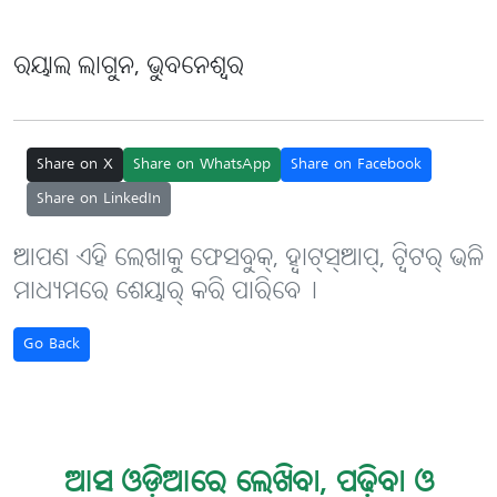
ରୟାଲ ଲାଗୁନ, ଭୁବନେଶ୍ୱର
Share on X
Share on WhatsApp
Share on Facebook
Share on LinkedIn
ଆପଣ ଏହି ଲେଖାକୁ ଫେସବୁକ୍, ହ୍ବାଟ୍‌ସ୍‌ଆପ୍, ଟ୍ବିଟର୍ ଭଳି
ମାଧ୍ୟମରେ ଶେୟାର୍ କରି ପାରିବେ୤
Go Back
ଆସ ଓଡ଼ିଆରେ ଲେଖିବା, ପଢ଼ିବା ଓ