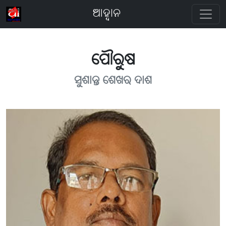
ଆହ୍ବାନ
ପୌରୁଷ
ସୁଶାନ୍ତ ଶେଖର ଦାଶ