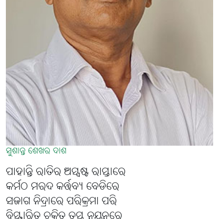
ସୁଶାନ୍ତ ଶେଖର ଦାଶ
ପାହାନ୍ତି ରାତିର ଅସ୍ପଷ୍ଟ ରାସ୍ତାରେ
କର୍ମଠ ମରଦ କର୍ତ୍ତବ୍ୟ ବେଡିରେ
ସଜାଗ ନିଦ୍ରାରେ ପରିକ୍ରମା ପରି
ବିସ୍ଫାରିତ ଚକିତ ତ୍ରସ୍ତ ନୟନରେ