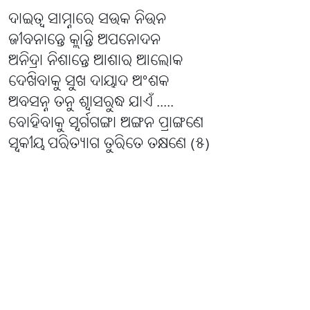
ଦାଇତ୍ୱ ସାମ୍ନାରେ ସଉକ ନିଉନ
ଜୀବନାନ୍ତେ କ୍ଲାନ୍ତି ଅପନୋଦନ
ଅନିଦ୍ରା ନିଶାନ୍ତେ ଆଶାର ଆଲୋକ
ଦେଖିବାକୁ ସୁଖ ଦାୟାଦ ଅଂଶକ
ଅବସନ୍ନ ତନୁ ଶ୍ୱାସରୁଦ୍ଧ ଯାଏଁ .....
ବୋହିବାକୁ ସ୍ୱର୍ଗଗଙ୍ଗା ଅଙ୍ଗନ ପ୍ରାଙ୍ଗଣେ
ସ୍ୱକୀୟ ପରିତ୍ୟାଗ ତୁରିତେ ତକ୍ଷଣେ (୫)