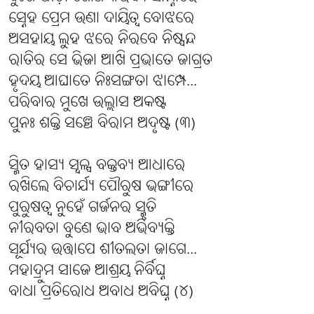
ସ୍ନେହ ପ୍ରେମ ଉଣା ଦାୟିତ୍ୱ ବୋଝରେ
ଅସହାୟ ଲୁହ ଝରେ ନିରବେ ନିଷ୍ପନ୍ଦ
ରାତିର ସେ ଭିଜା ଆଖି ପ୍ରଭାତେ ଜାଗ୍ରତ
ହୃଦୟ ଆଘାତେ ନିଃସଙ୍ଗତା ଝାମ୍ପେ...
ପରିବାର ମୁଖେ ଉଲ୍ଲାସ ଅକଷ୍ଟ
ପୁନଃ ଶକ୍ତି ସଞ୍ଚେ ବିରାମ ଅଦୃଷ୍ଟ (୩)
ସ୍ମିତ ହାସ୍ୟ ସ୍ୱଳ୍ପ ବକ୍ତବ୍ୟ ଆଧାରେ
ରଖିଲେ ବିଚାର୍ଯ୍ୟ ପୌରୁଷ ଭଙ୍ଗୀରେ
ପୁରୁଷତ୍ୱ ନୁହେଁ ଗର୍ଜନର ସ୍ମୃତି
ନୀରବତା ବୁଣେ ଭାବ ଅଭିବ୍ୟକ୍ତି
ସୂର୍ଯ୍ୟର ଉତ୍ତାପେ ଶୀତଲତା ଜାଗେ...
ମହାଦ୍ରୁମ ସାଜେ ଆଶ୍ରୟ ନିର୍ବିଘ୍ନ
ବାଧା ପ୍ରତିରୋଧ ଅବାଧ ଅବିଘ୍ନ (୪)