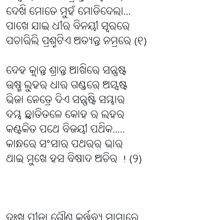
ଦେଖି ମୋତେ ମୁହଁ ମୋଡିଦେଲା...
ପାଖେ ଯାଇ ଧୀର ବିନୟୀ ସ୍ୱରରେ
ପଚାରିଲି ପ୍ରଶ୍ନଟିଏ ଅତ୍ୟନ୍ତ ନମ୍ରରେ (୧)
ଦେହ କ୍ଲାନ୍ତ ଶ୍ରାନ୍ତ ଆଖିରେ ସନ୍ତୁଷ୍ଟ
ଉଷ୍ମ ଲୁହର ଧାର ଗଣ୍ଡରେ ଅସ୍ପଷ୍ଟ
ଭିଜା ନେତ୍ରେ ଦିଏ ସନ୍ତୁଷ୍ଟି ସମ୍ଭାର
ଦମ୍ଭ ଛାତିତଳେ କୋହ ର ଲହର
କଣ୍ଟକିତ ପଥେ ବିଜୟୀ ପଥିକ.....
କାନ୍ଧରେ ସଂସାର ପଥରର ଭାର
ଥାଇ ମୁଖେ ହସ ବିଷାଦ ଅଚିର ! (୨)
ଦୁଃଖ ପୀଡ଼ା ଗୌଣ କର୍ତ୍ତବ୍ୟ ସାମ୍ନାରେ