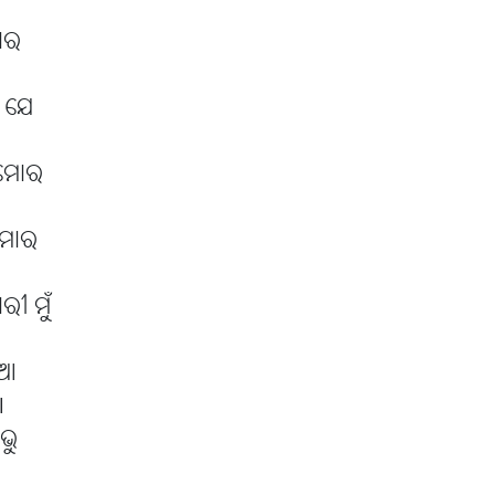
ମୋର
ଁ ଯେ
ଁ ମୋର
ଁ ମୋର
ୀ ମୁଁ
ିଆ
l
ଭୁ