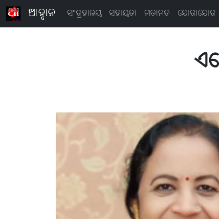
ଆହ୍ବାନ
ସଂଗ୍ରହାଳୟ
ସହାୟତା
ମତାମତ
ଯୋଗାଯୋଗ
ଏଡ଼