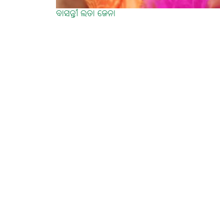
ବାସନ୍ତୀ ଲତା ଜେନା