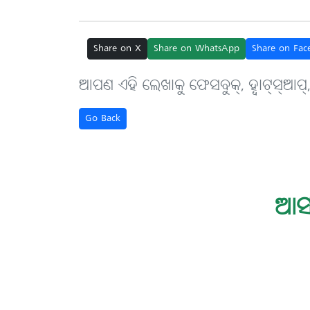
Share on X
Share on WhatsApp
Share on Fac
ଆପଣ ଏହି ଲେଖାକୁ ଫେସବୁକ୍, ହ୍ବାଟ୍‌ସ୍‌ଆପ୍
Go Back
ଆସ