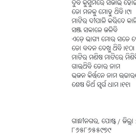
ଦୁବ କୁସୁମରେ ସଜାଇ ହୋ
ତୋ ମନକୁ ମୋହୁ ଥିବି l୯l
ମାଟିର ଦୀପାଳି କରିଦେ କା
ସଞ୍ଜ ସକାଳେ ଜଳିବି
ଏଡ଼େ ଭାଗ୍ୟ ମୋର ସତେ ହେ
ତୋ ବଦନ ଦେଖୁ ଥିବି l୧୦l
ମାଟିର ମଣିଷ ମାଟିରେ ମିଶିବ
ଗାଉଥିବି ତୋର ନାମ
ଭଜନ କିର୍ତ୍ତନେ ନାମ ଉଚ୍ଚା
ଶେଷ ତିର୍ଥ ସ୍ୱର୍ଗ ଧାମ l୧୧l
ଗାନ୍ଧୀନଗର, ପୋଷ୍ଟ / ଜିଲ୍ଲ
୮୬୫୮୬୫୫୯୭୯