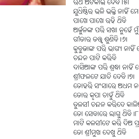
ରଥ ଅଟକାଇ ଦେବି l୫l
ଯୁଧିଷ୍ଠିର ଭଳି ଭକ୍ତି ନାହିଁ 
ପାଖେ ପାଖେ ରହି ଥିବି
ଅର୍ଜୁନଙ୍କ ପରି ସଖା ନୁହେଁ ମୁ
ଗୀତାର ତତ୍ତ୍ୱ ଶୁଣିବି l୬l
କୁବୁଜାଙ୍କ ପରି ଭାଗ୍ୟ ନାହି
ଚନ୍ଦନ ପାଟି କରିବି
ଦାସିଆଙ୍କ ପରି ଶ୍ରଦ୍ଧା ନାହି
ଶ୍ରୀଫଳଟେ ଯାଚି ଦେବି l୭l
ତୋହରି ସଂସାରେ ଅଧମ ନାର
ତୋର କୃପା ଚାହୁଁ ଥିବି
ତୁଳସୀ ଚନ୍ଦନ କରିଦେ କାଳ
ତୋ ସେବାରେ ଲାଗୁ ଥିବି l୮
ମାଟି କଳସୀଟେ କରି ଦିଅ ପ୍ର
ତୋ ଶ୍ରୀମୁଖ ଦେଖୁ ଥିବି