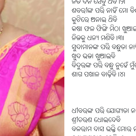
ନିତି ଦିନ ସେବୁ ଥିବି l୨l
ଶବରୀଙ୍କ ପରି ନାହିଁ ମୋ ବିଶ
କୁଟିରେ ଅନାଇ ଥିବି
କଷା ଫଳ ଫିଙ୍ଗି ମିଠା ଖୁଆ
ନିଜକୁ ଧନ୍ୟ ମଣିବି l୩l
ସୁଦାମାନଙ୍କ ପରି ବନ୍ଧୁତା ନା
ଖୁଦ ଭଜା ଖୁଆଇବି
ବିଦୁରଙ୍କ ପରି ବନ୍ଧୁ ନୁହେଁ ମୁ
ଶାଗ ପଖାଳ ବାଢ଼ିବି l୪l
ଧୀବରଙ୍କ ପରି ଯୋଗ୍ୟତା ନା
ଶ୍ରୀଚରଣ ଧୋଇଦେବି
ବଳରାମ ଦାସ ଭକ୍ତି ମୋର ନା