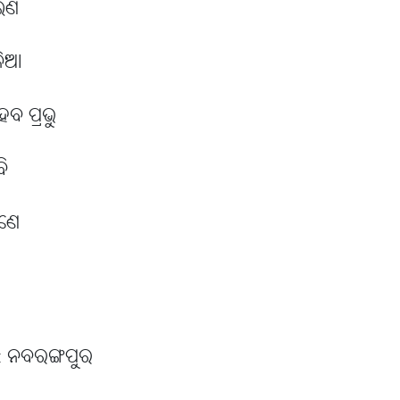
ଇଣ
ଳିଆ
ବ ପ୍ରଭୁ
ି
ରଣେ
ା : ନବରଙ୍ଗପୁର