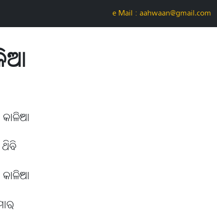
e-Mail : aahwaan@gmail.com
ଳିଆ
େ କାଳିଆ
ଥିବି
େ କାଳିଆ
 ମୋର