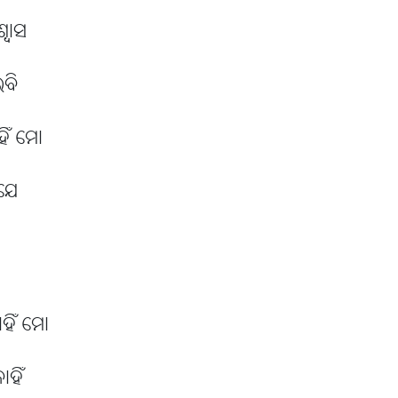
୍ୱାସ
ଇବି
ହିଁ ମୋ
ଁଯେ
ହିଁ ମୋ
ହିଁ