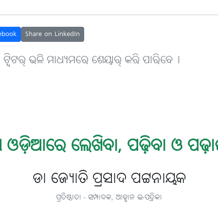
ebook
Share on LinkedIn
, ଟ୍ବିଟର୍ ଭଳି ମାଧ୍ୟମରେ ଶେୟାର୍ କରି ପାରିବେ୤
 ଓଡ଼ିଆରେ ଲେଖିବା, ପଢ଼ିବା ଓ ପଢ଼ା
ଡା ଜ୍ୟୋତି ପ୍ରସାଦ ପଟ୍ଟନାୟକ
ପ୍ରତିଷ୍ଠାତା - ସମ୍ପାଦକ, ଆହ୍ବାନ ଇ-ପତ୍ରିକା