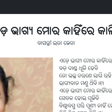
େ ଭାଗ୍ୟ ମୋର କାହିଁରେ କା
ବାସନ୍ତୀ ଲତା ଜେନା
ଏଡ଼େ ଭାଗ୍ୟ ମୋର କାହିଁର
ବଡ଼ ଦାଣ୍ଡ ଧୂଳି ହେବି
ତୋ ଭକ୍ତ ଚରଣେ ଲାଗି ରହି 
ଭାଗ୍ୟବାନ ମଣୁ ଥିବି l୧l
ଏଡ଼େ ଭାଗ୍ୟ ମୋର କାହିଁର
ସେବକ ହୋଇ ପୂଜିବି
ବିଶ୍ୱlବସୁ ପରି ପୂଣ୍ୟ ନାହିଁ