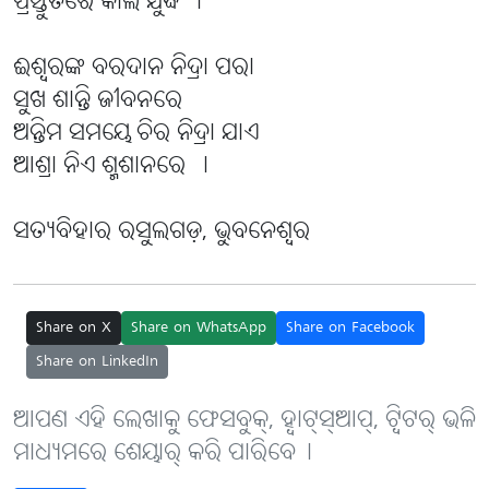
ପ୍ରସ୍ତୁତରେ କାଲି ଯୁଦ୍ଧ ।
ଈଶ୍ବରଙ୍କ ବରଦାନ ନିଦ୍ରା ପରା
ସୁଖ ଶାନ୍ତି ଜୀବନରେ
ଅନ୍ତିମ ସମୟେ ଚିର ନିଦ୍ରା ଯାଏ
ଆଶ୍ରା ନିଏ ଶ୍ମଶାନରେ ।
ସତ୍ୟବିହାର ରସୁଲଗଡ଼, ଭୁବନେଶ୍ବର
Share on X
Share on WhatsApp
Share on Facebook
Share on LinkedIn
ଆପଣ ଏହି ଲେଖାକୁ ଫେସବୁକ୍, ହ୍ବାଟ୍‌ସ୍‌ଆପ୍, ଟ୍ବିଟର୍ ଭଳି
ମାଧ୍ୟମରେ ଶେୟାର୍ କରି ପାରିବେ୤