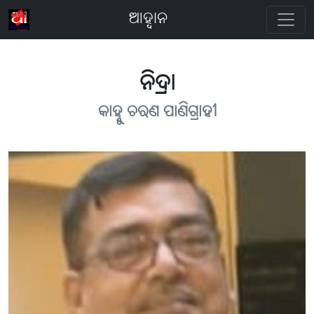
ଆହ୍ବାନ
ନିଦ୍ରା
କାହ୍ନୁ ଚରଣ ପାଣିଗ୍ରାହୀ