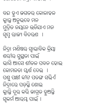
ବନ୍ଦ ହୁଏ ଜଗତର କୋଳାହଳ
କ୍ଳାନ୍ତ ଅନୁଭବେ ମନ
ମୁଦ୍ରିତ ନୟନେ ଉଡିଯାଏ ମନ
ସ୍ବପ୍ନ ରାଜ୍ୟ ବିଚରଣ ।
ନିଦ୍ରା ମଣିଷର ସ୍ବାଭାବିକ କ୍ରିୟା
ଶରୀର ସୁସ୍ଥତା ପାଇଁ
ଭାସି ଆସେ ଶୀତଳ ପବନ ହୋଇ
କୋମଳତା ସ୍ପର୍ଶ ଦେଇ ।
ପଶୁ ପକ୍ଷୀ କୀଟ ପତଙ୍ଗ ସଭିଏଁ
ନିଦ୍ରାରେ ପଡ଼ନ୍ତି ଶୋଇ
କ୍ଳାନ୍ତି ଦୂର କରି ଜାଗ୍ରତ ହୁଅନ୍ତି
ସ୍ବକର୍ମ ଆରମ୍ଭ ପାଇଁ।