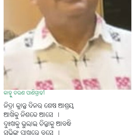
କାହ୍ନୁ ଚରଣ ପାଣିଗ୍ରାହୀ
ନିଦ୍ରା କ୍ଳାନ୍ତ ଦିନର ଶେଷ ଆଶ୍ରୟ
ଆଖିକୁ ନିଶବ୍ଦେ ଆସେ ।
ଦୁଃଖକୁ ଭୁଲାଇ ଚିନ୍ତାକୁ ଆବଦ୍ଧି
ସଭିଙ୍କ ପାଖରେ ବସେ ।