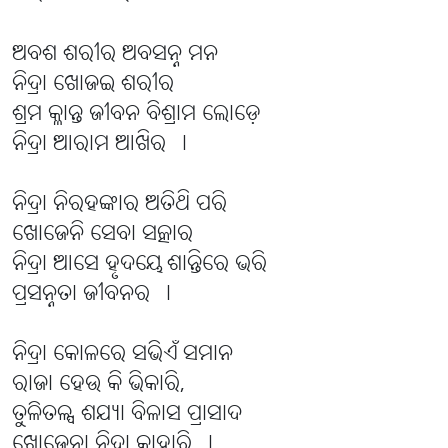
ଅବଶ ଶରୀର ଅବସନ୍ନ ମନ
ନିଦ୍ରା ଖୋଜଇ ଶରୀର
ଶ୍ରମ କ୍ଳାନ୍ତ ଜୀବନ ବିଶ୍ରାମ ଲୋଡ଼େ
ନିଦ୍ରା ଆରାମ ଆଖିର ।
ନିଦ୍ରା ନିରହଙ୍କାର ଅତିଥି ପରି
ଖୋଜେନି ସେବା ସତ୍କାର
ନିଦ୍ରା ଆସେ ହୃଦୟେ ଶାନ୍ତିରେ ଭରି
ପ୍ରସନ୍ନତା ଜୀବନର ।
ନିଦ୍ରା କୋଳରେ ସଭିଏଁ ସମାନ
ରାଜା ହେଉ କି ଭିକାରି,
ତୁଳିତଳ୍ପ ଶଯ୍ୟା ବିଳାସ ପ୍ରାସାଦ
ଖୋଜେନା ନିଦ୍ରା କାହାରି ।