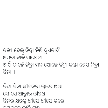
ଟଙ୍କା ଦେଇ ନିଦ୍ରା କିଣି ହୁଏନାହିଁ
କ୍ଷମତା ବାନ୍ଧି ପାରେନା
ଆଖି ଚାହେଁ ନିଦ୍ରା ମନ ଖୋଜେ ନିଦ୍ରା କଣ୍ଟା ଶେଯ ନିଦ୍ରା
ବିନା।
ନିଦ୍ରା ବିନା ଜୀବନଟା ଲାଗେ ଅଧା
ସେ ଯେ ଆତ୍ମାର ଔଷଧ
ଦିନର କ୍ଷତକୁ ଧୀରେ ଧୀରେ ଭରେ