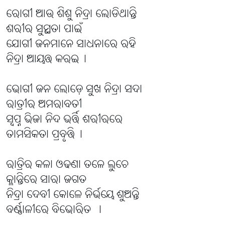
ରୋଗୀ ଆଉ ଶିଶୁ ନିଦ୍ରା ଲୋଡିଥାନ୍ତି
ଶରୀର ସୁସ୍ଥତା ପାଇଁ
ଯୋଗୀ ଜନମାନେ ସାଧନାରେ ରହି
ନିଦ୍ରା ଆୟତ୍ତ କରଇ।
ଭୋଗୀ ଜନ ଲୋଡ଼େ ସୁଖ ନିଦ୍ରା ସଦା
ରାତ୍ରୀର ଅମରାବତୀ
ସ୍ବପ୍ନ ଭିଜା ନିଦ ଭର୍ତ୍ତି ଶରୀରରେ
ତାମସିକତା ପ୍ରବୃତ୍ତି।
ରାତ୍ରିର କଳା ଓଢଣା ତଳେ ଲୁଚେ
କ୍ଳାନ୍ତିରେ ସାରା ଜଗତ
ନିଦ୍ରା ଦେବୀ କୋଳେ ନିର୍ଭୟେ ଶୁଅନ୍ତି
ବର୍ଣ୍ଣାଳୀରେ ବିଭୋରିତ ।