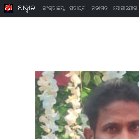
ଆହ୍ବାନ
ସଂଗ୍ରହାଳୟ
ସହାୟତା
ମତାମତ
ଯୋଗାଯୋଗ