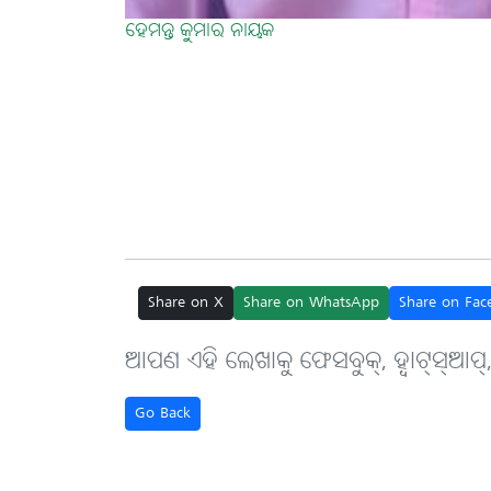
ହେମନ୍ତ କୁମାର ନାୟକ
Share on X
Share on WhatsApp
Share on Fac
ଆପଣ ଏହି ଲେଖାକୁ ଫେସବୁକ୍, ହ୍ବାଟ୍‌ସ୍‌ଆପ୍
Go Back