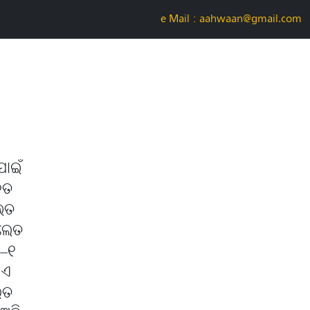
e-Mail : aahwaan@gmail.com
ପାଇଁ
ହତ
ାଉତ
ଗଲେତ
--୧
ାଏ
ରତ