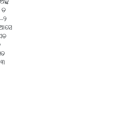
ଉଅଛି
ଁ ତ
--୨
େ ଆସେ
ିଏତ
କ
ଏତ
 ୩