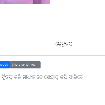
କେନ୍ଦୁଝର
ebook
Share on LinkedIn
, ଟ୍ବିଟର୍ ଭଳି ମାଧ୍ୟମରେ ଶେୟାର୍ କରି ପାରିବେ୤