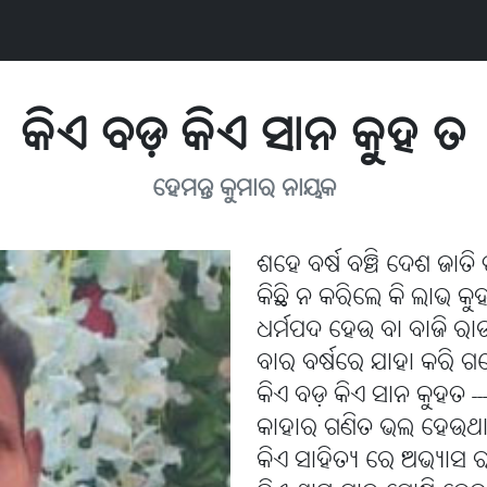
କିଏ ବଡ଼ କିଏ ସାନ କୁହ ତ
ହେମନ୍ତ କୁମାର ନାୟକ
ଶହେ ବର୍ଷ ବଞ୍ଚି ଦେଶ ଜାତି 
କିଛି ନ କରିଲେ କି ଲାଭ କୁ
ଧର୍ମପଦ ହେଉ ବା ବାଜି ର
ବାର ବର୍ଷରେ ଯାହା କରି 
କିଏ ବଡ଼ କିଏ ସାନ କୁହତ ---
କାହାର ଗଣିତ ଭଲ ହେଉଥ
କିଏ ସାହିତ୍ୟ ରେ ଅଭ୍ୟାସ 