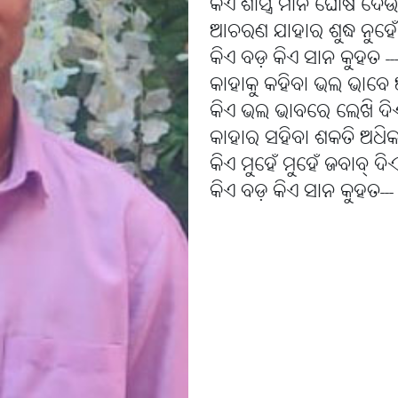
କିଏ ଶାସ୍ତ୍ର ମାନ ଘୋଷି ଦେ
ଆଚରଣ ଯାହାର ଶୁଦ୍ଧ ନୁହେ
କିଏ ବଡ଼ କିଏ ସାନ କୁହତ ---
କାହାକୁ କହିବା ଭଲ‌‌‌ ଭାବ
କିଏ ଭଲ ଭାବରେ ଲେଖି ଦ
କାହାର ସହିବା ଶକତି ଅଧି
କିଏ ମୁହେଁ ମୁହେଁ ଜବାବ୍ ଦି
କିଏ ବଡ଼ କିଏ ସାନ କୁହତ---