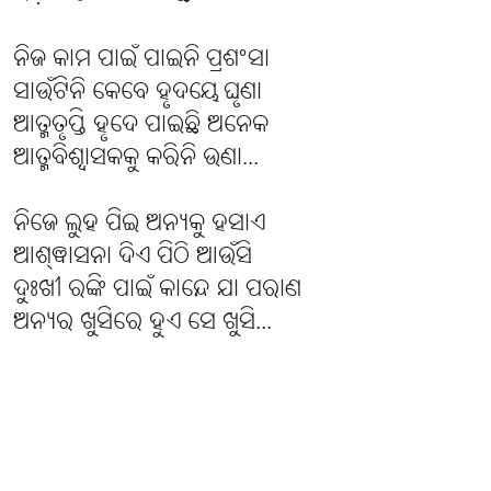
ନିଜ କାମ ପାଇଁ ପାଇନି ପ୍ରଶଂସା
ସାଉଁଟିନି କେବେ ହୃଦୟେ ଘୃଣା
ଆତ୍ମତୃପ୍ତି ହୃଦେ ପାଇଛି ଅନେକ
ଆତ୍ମବିଶ୍ୱାସକକୁ କରିନି ଉଣା...
ନିଜେ ଲୁହ ପିଇ ଅନ୍ୟକୁ ହସାଏ
ଆଶ୍ଵାସନା ଦିଏ ପିଠି ଆଉଁସି
ଦୁଃଖୀ ରଙ୍କି ପାଇଁ କାନ୍ଦେ ଯା ପରାଣ
ଅନ୍ୟର ଖୁସିରେ ହୁଏ ସେ ଖୁସି...