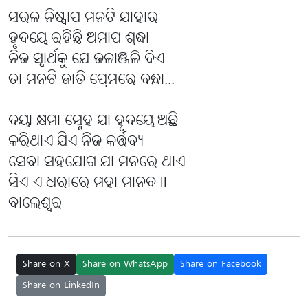
ସରଳ ନିଷ୍ପାପ ମନଟି ଯାହାର
ହୃଦୟେ ରହିଛି ଅମାପ ଶ୍ରଦ୍ଧା
ନିଜ ସ୍ୱାର୍ଥକୁ ଯେ ଜଳାଞ୍ଜଳି ଦିଏ
ତା ମନଟି ଜାତି ପ୍ରେମରେ ବନ୍ଧା...
ଦୟା କ୍ଷମା ସ୍ନେହ ଯା ହୃଦୟେ ଅଛି
କରିଥାଏ ଯିଏ ନିଜ କର୍ତ୍ତବ୍ୟ
ସେବା ସହଯୋଗ ଯା ମନରେ ଥାଏ
ସିଏ ଏ ଧରାରେ ମହା ମାନବ ll
ବାଲେଶ୍ୱର
Share on X
Share on WhatsApp
Share on Facebook
Share on LinkedIn