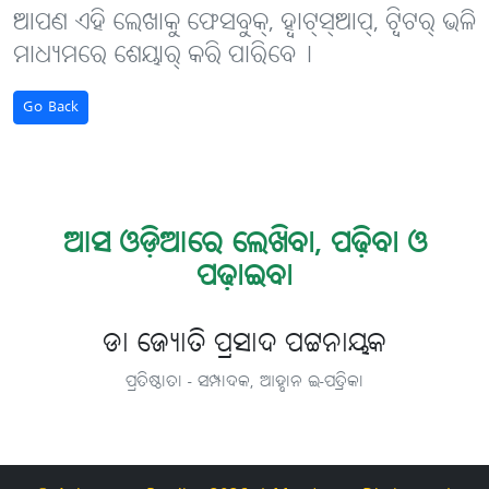
ଆପଣ ଏହି ଲେଖାକୁ ଫେସବୁକ୍, ହ୍ବାଟ୍‌ସ୍‌ଆପ୍, ଟ୍ବିଟର୍ ଭଳି
ମାଧ୍ୟମରେ ଶେୟାର୍ କରି ପାରିବେ୤
Go Back
ଆସ ଓଡ଼ିଆରେ ଲେଖିବା, ପଢ଼ିବା ଓ
ପଢ଼ାଇବା
ଡା ଜ୍ୟୋତି ପ୍ରସାଦ ପଟ୍ଟନାୟକ
ପ୍ରତିଷ୍ଠାତା - ସମ୍ପାଦକ, ଆହ୍ବାନ ଇ-ପତ୍ରିକା