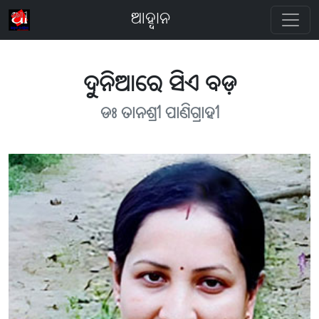
ଆହ୍ବାନ
ଦୁନିଆରେ ସିଏ ବଡ଼
ଡଃ ତାନଶ୍ରୀ ପାଣିଗ୍ରାହୀ