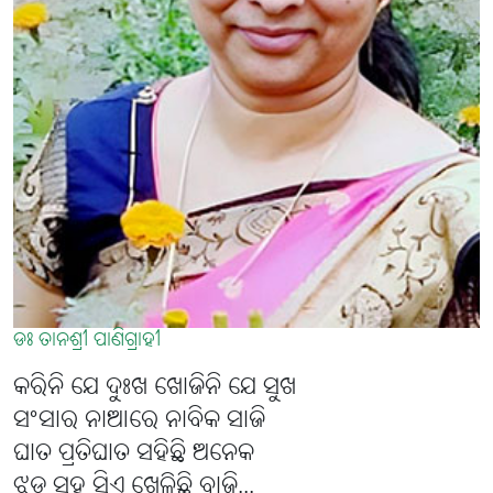
ଡଃ ତାନଶ୍ରୀ ପାଣିଗ୍ରାହୀ
କରିନି ଯେ ଦୁଃଖ ଖୋଜିନି ଯେ ସୁଖ
ସଂସାର ନାଆରେ ନାବିକ ସାଜି
ଘାତ ପ୍ରତିଘାତ ସହିଛି ଅନେକ
ଝଡ଼ ସହ ସିଏ ଖେଳିଛି ବାଜି...