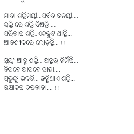
ମାତା ଶକ୍ତିମୟୀ...ପର୍ବତ ତନୟୀ....
ଭକ୍ତି ରେ ଶକ୍ତି ଦିଅନ୍ତି ....
ପରିବାର ଶକ୍ତି..ଏକଜୁଟ ଥାନ୍ତି...
ଆବଶ୍ୟକରେ ଲୋଡ଼ନ୍ତି...!!
ସ୍ୱୟଂ ଆତ୍ମ ଶକ୍ତି... ଅନ୍ତର ନିର୍ମିତ୍ତି...
ବିପଦେ ଆପଦେ ସାହା....
ପ୍ରଭୁଙ୍କୁ ଭକତି... ଜନ୍ମିଥାଏ ଶକ୍ତି...
ରକ୍ଷାକର ଚଉବାହା....!!