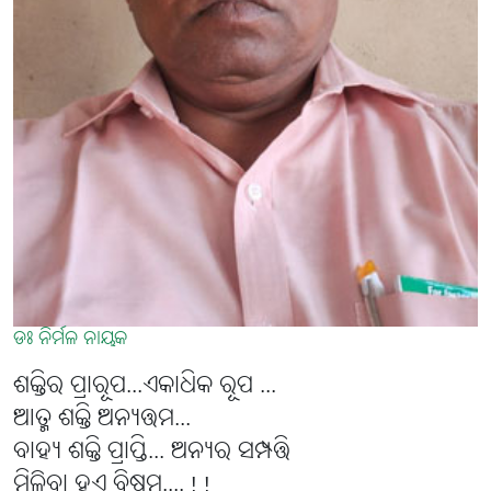
ଡଃ ନିର୍ମଳ ନାୟକ
ଶକ୍ତିର ପ୍ରାରୂପ...ଏକାଧିକ ରୂପ ...
ଆତ୍ମ ଶକ୍ତି ଅନ୍ୟତ୍ତମ...
ବାହ୍ୟ ଶକ୍ତି ପ୍ରାପ୍ତି... ଅନ୍ୟର ସମ୍ପତ୍ତି
ମିଳିବା ହୁଏ ବିଷମ....!!