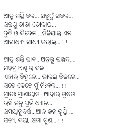
ଆତ୍ମ ଶକ୍ତି ବଳ... ସବୁଠୁଁ ସବଳ...
ସରଗୁ ତାରା ତୋଳାଇ...
ବୁଦ୍ଧି ଓ ବିବେକ....ମିଳିଯାଇ ଏକ
ଆସାଧ୍ୟ୍ୟ ସାଧ୍ୟ କରାଇ...!!
ଆତ୍ମ ଶକ୍ତି ଭାବ.. ଅନ୍ତରୁ ଉଦ୍ଭବ....
ସହସ୍ର ଅଶ୍ୱ ର ବଳ...
ଏହାର ବିହୁନେ... ଭାଳଇ ବିଜନେ...
ସତେ କେଡେ ମୁଁ ନିଃର୍ବଳ...!!
ପ୍ରାତଃ ପ୍ରାଣାୟାମ...ଆହାର ସୁଷମ...
ରଖି ତନୁ ପ୍ରତି ଧ୍ୟାନ...
ସମୟାନୁବର୍ତ୍ତ...ଆନ ଜନ ତୃପ୍ତି ...
ସତ୍ୟ, ଦୟା, କ୍ଷମା ଗୁଣ...!!