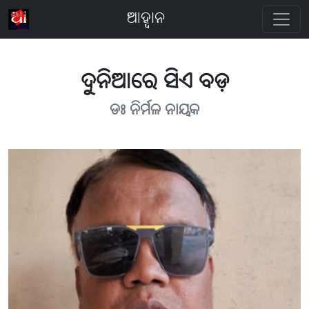
ଆହ୍ବାନ
ଦୁନିଆରେ ସିଏ ବଡ଼
ଡଃ ନିର୍ମଳ ନାୟକ