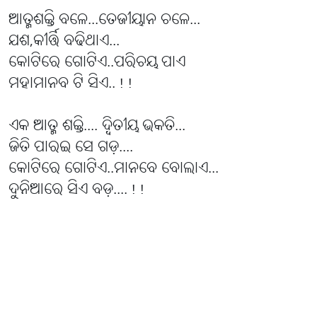
ଆତ୍ମଶକ୍ତି ବଳେ...ତେଜୀୟାନ ଚଳେ...
ଯଶ,କୀର୍ତ୍ତି ବଢିଥାଏ...
କୋଟିରେ ଗୋଟିଏ..ପରିଚୟ ପାଏ
ମହାମାନବ ଟି ସିଏ..!!
ଏକ ଆତ୍ମ ଶକ୍ତି.... ଦ୍ବିତୀୟ ଭକତି...
ଜିତି ପାରଇ ସେ ଗଡ଼....
କୋଟିରେ ଗୋଟିଏ..ମାନବେ ବୋଲାଏ...
ଦୁନିଆରେ ସିଏ ବଡ଼....!!