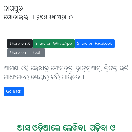
ନାଗପୁର
ମୋବାଇଲ :-୮୨୭୫୫୩୩୭୮୦
Share on X
Share on WhatsApp
Share on Facebook
Share on LinkedIn
ଆପଣ ଏହି ଲେଖାକୁ ଫେସବୁକ୍, ହ୍ବାଟ୍‌ସ୍‌ଆପ୍, ଟ୍ବିଟର୍ ଭଳି
ମାଧ୍ୟମରେ ଶେୟାର୍ କରି ପାରିବେ୤
Go Back
ଆସ ଓଡ଼ିଆରେ ଲେଖିବା, ପଢ଼ିବା ଓ