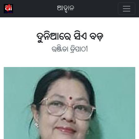
ଆହ୍ବାନ
ଦୁନିଆରେ ସିଏ ବଡ଼
ରଞ୍ଜିତା ତ୍ରିପାଠୀ