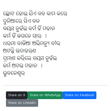
ଛୋଟ ହୋଇ ଯିଏ ବଡ କାମ କରେ
ଦୁନିଆରେ ସିଏ ବଡ
ବୟସ ନୁହଁଇ କର୍ମ ହିଁ ମହାନ
କର୍ମ ହିଁ ଜଗତେ ସାର ।
ଧରମା ବାଜିଆ ଅଭିମନ୍ୟୁ ବୀର
ଅଟନ୍ତି ଉଦାହରଣ
ପ୍ରମାଣ କରିଲେ ବୟସ ନୁହଁଇ
କର୍ମ ଅଟଇ ମହାନ ।
ଭୁବନେଶ୍ବର
Share on X
Share on WhatsApp
Share on Facebook
Share on LinkedIn