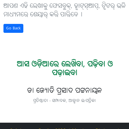
ଆପଣ ଏହି ଲେଖାକୁ ଫେସବୁକ୍, ହ୍ବାଟ୍‌ସ୍‌ଆପ୍, ଟ୍ବିଟର୍ ଭଳି
ମାଧ୍ୟମରେ ଶେୟାର୍ କରି ପାରିବେ୤
Go Back
ଆସ ଓଡ଼ିଆରେ ଲେଖିବା, ପଢ଼ିବା ଓ
ପଢ଼ାଇବା
ଡା ଜ୍ୟୋତି ପ୍ରସାଦ ପଟ୍ଟନାୟକ
ପ୍ରତିଷ୍ଠାତା - ସମ୍ପାଦକ, ଆହ୍ବାନ ଇ-ପତ୍ରିକା