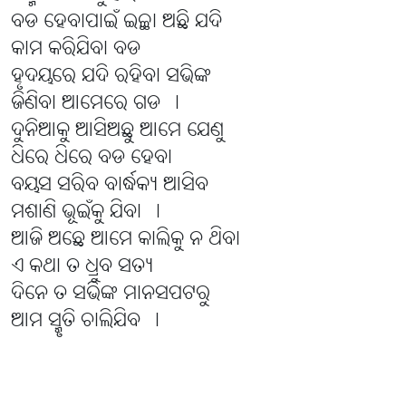
ବଡ ହେବାପାଇଁ ଇଚ୍ଛା ଅଛି ଯଦି
କାମ କରିଯିବା ବଡ
ହୃଦୟରେ ଯଦି ରହିବା ସଭିଙ୍କ
ଜିଣିବା ଆମେରେ ଗଡ ।
ଦୁନିଆକୁ ଆସିଅଛୁ ଆମେ ଯେଣୁ
ଧିରେ ଧିରେ ବଡ ହେବା
ବୟସ ସରିବ ବାର୍ଦ୍ଧକ୍ୟ ଆସିବ
ମଶାଣି ଭୂଇଁକୁ ଯିବା ।
ଆଜି ଅଛେ ଆମେ କାଲିକୁ ନ ଥିବା
ଏ କଥା ତ ଧ୍ରୁବ ସତ୍ୟ
ଦିନେ ତ ସଭିଙ୍କ ମାନସପଟରୁ
ଆମ ସ୍ମୃତି ଚାଲିଯିବ ।