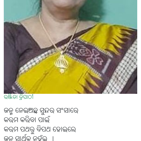
ରଞ୍ଜିତା ତ୍ରିପାଠୀ
ଜନ୍ମ ନେଇଅଛ ସୁନ୍ଦର ସଂସାରେ
କରମ କରିବା ପାଇଁ
କରମ ପଥରୁ ବିପଥ ହୋଇଲେ
ଜନ୍ମ ସାର୍ଥକ ନୁହଁଇ ।