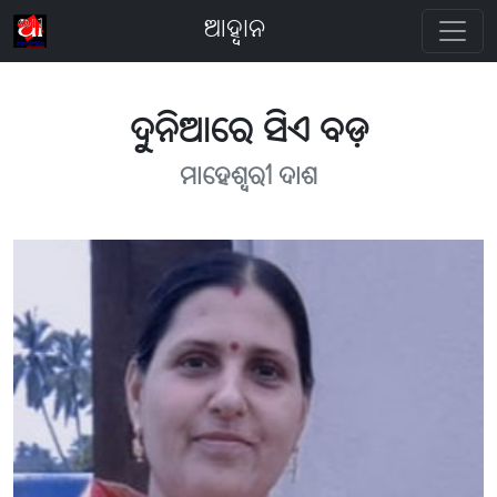
ଆହ୍ବାନ
ଦୁନିଆରେ ସିଏ ବଡ଼
ମାହେଶ୍ବରୀ ଦାଶ