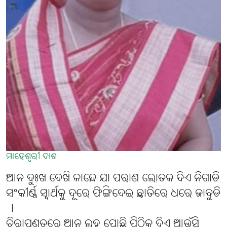
ମାହେଶ୍ବରୀ ଦାଶ
ଆନ ଦୁଃଖ ଦେଖି କାନ୍ଦେ ଯା ପରାଣ ଲୋତକ ଦିଏ ନିଗାଡି
ସଂକୀର୍ଣ୍ଣ ସ୍ୱାର୍ଥକୁ ଦୂରେ ଫିଙ୍ଗିଦେଇ ଛାତିରେ ଧରେ ଜାବୁଡି
।
ଚିରାପଣତରେ ଆନ ଲୁହ ପୋଛି ପିଠିକୁ ଦିଏ ଆଉଁସି