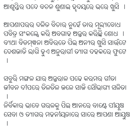
ଆଶ୍ୱସ୍ତିର ପଦେ ବଚନ ଶୁଣାଇ ହୣଦୟରେ ଭରେ ଖୁସି ।
ଆପଣାପରର ଦଳିତ ବିଚାର ନୁହେଁ ତାର ମୂଲ୍ୟବୋଧ
ପବିତ୍ର ସଂକଳ୍ପେ କରି ଅବଗାହ ଅନ୍ତର କରିଛି ଶୋଧ ।
ବ୍ୟଥା ବିଡମ୍ଵନା ଅବିରତେ ପିଇ ଅନ୍ୟର ଖୁସି ସାଉଁଟେ
ଦେଶଜାତି ଲାଗି ହୁଏ ଅନୁରାଗୀ ତ୍ୟାଗ ଦହକରେ ଫୁଟେ
।
ସବୁରି ମଙ୍ଗଳ ଯାର ଅନ୍ତରାଳ ପଢେ କରମର ଗୀତା
ଜୀବନ ଦୀପରେ ତିଳତିଳ ଜଳେ ସାଜି ସୌଭାଗ୍ୟ ସଳିତା
।
ନିର୍ବିକାର ଭାବେ ଗରଳକୁ ପିଇ ଆନରେ ବାଣ୍ଟେ ପୀୟୂଷ
ସେବା ଓ ତ୍ୟାଗର ମହନୀୟତାରେ ସାରେ ଆପଣା ଆୟୁଷ
।