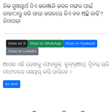
ନିଜ ସୁଖସ୍ୱାର୍ଥ ଦିଏ ଜଳାଞ୍ଜଳି ଜଗତ ମଙ୍ଗଳ ପାଇଁ
ତାହାଠାରୁ ବଳି ସାରା ଜଗତରେ କିଏ ବଡ ଅଛି କାହିଁ?
ନିମାପଡ଼ା
Share on X
Share on WhatsApp
Share on Facebook
Share on LinkedIn
ଆପଣ ଏହି ଲେଖାକୁ ଫେସବୁକ୍, ହ୍ବାଟ୍‌ସ୍‌ଆପ୍, ଟ୍ବିଟର୍ ଭଳି
ମାଧ୍ୟମରେ ଶେୟାର୍ କରି ପାରିବେ୤
Go Back