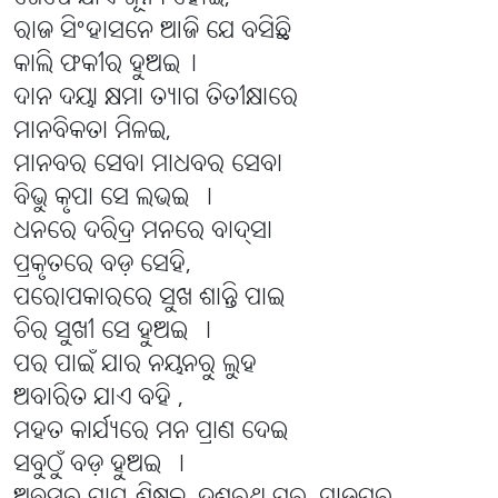
ରାଜ ସିଂହାସନେ ଆଜି ଯେ ବସିଛି
କାଲି ଫକୀର ହୁଅଇ।
ଦାନ ଦୟା କ୍ଷମା ତ୍ୟାଗ ତିତୀକ୍ଷାରେ
ମାନବିକତା ମିଳ‌ଇ,
ମାନବର ସେବା ମାଧବର ସେବା
ବିଭୁ କୃପା ସେ ଲଭ‌ଇ ।
ଧନରେ ଦରିଦ୍ର ମନରେ ବାଦ୍ସା
ପ୍ରକୃତରେ ବଡ଼ ସେହି,
ପରୋପକାରରେ ସୁଖ ଶାନ୍ତି ପାଇ
ଚିର ସୁଖୀ ସେ ହୁଅଇ ।
ପର ପାଇଁ ଯାର ନୟନରୁ ଲୁହ
ଅବାରିତ ଯାଏ ବହି ,
ମହତ କାର୍ଯ୍ୟରେ ମନ ପ୍ରାଣ ଦେଇ
ସବୁଠୁଁ ବଡ଼ ହୁଅଇ ।