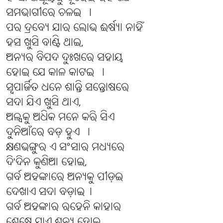
ସମଭାଗୀରେ ଚଳ‌ଇ ।
ପର ଦ୍ରବ୍ୟେ ଯାର ଲୋଭ ଈର୍ଷ୍ୟା ନାହିଁ
ହସ ଖୁସି ବାଣ୍ଟି ଥାଇ,
ଅନ୍ୟର ବିପଦ ଦୁଃଖରେ ସହାୟ
ହୋଇ ଯେ କାଳ କାଟ‌ଇ ।
ସ୍ବପାର୍ଜିତ ଧନେ ଶାନ୍ତି ସନ୍ତୋଷରେ
ସଦା ଯିଏ ଖୁସି ଥାଏ,
ଅଳ୍ପକୁ ଅଧିକ ମନେ କରି ସିଏ
ଦୁନିଆଁରେ ବଡ଼ ହୁଏ ।
କ୍ଷଣଭଙ୍ଗୁର ଏ ସଂସାର ମଧ୍ୟରେ
ଦି'ଦିନ କୁଣିଆ ହୋଇ,
ଗର୍ବ ଅହଙ୍କାରେ ଅନ୍ୟକୁ ପୀଡ଼‌ଇ
ଦେଖାଏ ସଦା ବଡ଼ାଇ।
ଗର୍ବ ଅହଙ୍କାର ରହେନି କାହାର
ଶେଷେ ଯାଏ ଶୂନ୍ୟ ହୋଇ,