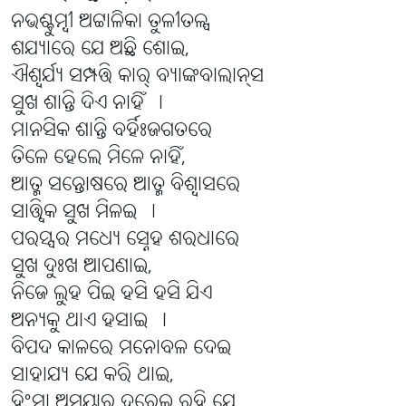
ନଭଶ୍ଚୁମ୍ବୀ ଅଟ୍ଟାଳିକା ତୁଳୀତଳ୍ପ
ଶଯ୍ୟାରେ ଯେ ଅଛି ଶୋଇ,
ଐଶ୍ବର୍ଯ୍ୟ ସମ୍ପତ୍ତି କାର୍ ବ୍ୟାଙ୍କବାଲାନ୍ସ
ସୁଖ ଶାନ୍ତି ଦିଏ ନାହିଁ ।
ମାନସିକ ଶାନ୍ତି ବର୍ହିଃଜଗତରେ
ତିଳେ ହେଲେ ମିଳେ ନାହିଁ,
ଆତ୍ମ ସନ୍ତୋଷରେ ଆତ୍ମ ବିଶ୍ବାସରେ
ସାତ୍ତ୍ୱିକ ସୁଖ ମିଳ‌ଇ ।
ପରସ୍ପର ମଧ୍ୟେ ସ୍ନେହ ଶରଧାରେ
ସୁଖ ଦୁଃଖ ଆପଣାଇ,
ନିଜେ ଲୁହ ପିଇ ହସି ହସି ଯିଏ
ଅନ୍ୟକୁ ଥାଏ ହସାଇ ।
ବିପଦ କାଳରେ ମନୋବଳ ଦେଇ
ସାହାଯ୍ୟ ଯେ କରି ଥାଇ,
ହିଂସା ଅସୂୟାରୁ ଦୂରେଇ ରହି ଯେ