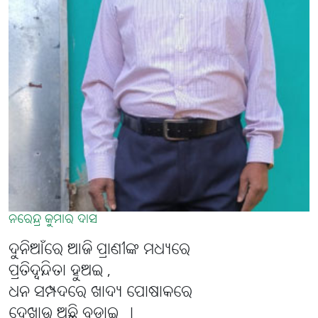
ନରେନ୍ଦ୍ର କୁମାର ଦାସ
ଦୁନିଆଁରେ ଆଜି ପ୍ରାଣୀଙ୍କ ମଧ୍ୟରେ
ପ୍ରତିଦ୍ବନ୍ଦିତା ହୁଅଇ ,
ଧନ ସମ୍ପଦରେ ଖାଦ୍ୟ ପୋଷାକରେ
ଦେଖାଉ ଅଛି ବଡ଼ାଇ ।