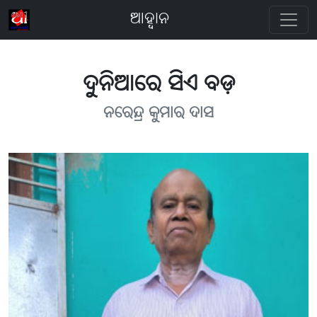
ଆହ୍ବାନ
ଦୁନିଆରେ ସିଏ ବଡ଼
ନରେନ୍ଦ୍ର କୁମାର ଦାସ