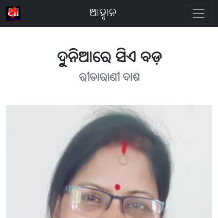
ଆହ୍ବାନ
ଦୁନିଆରେ ସିଏ ବଡ଼
ରୀତାରାଣୀ ଦାଶ