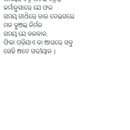
କର୍ମାନୁସାରେ ଯେ ଫଳ
ସମୟ ସାଥିରେ ତାଳ ଦେଇଗଲେ
ମନ ହୁଅଇ ନିର୍ମଳ
ସମୟ ଯେ ବଳବାନ,
ଫିକା ପଡ଼ିଯାଏ ତା ଆଗରେ ସବୁ
ସେହି ଅଟେ ଗରୀୟାନ |