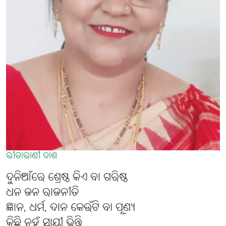
ରୀତାରାଣୀ ଦାଶ
ଦୁନିଆଁରେ ଶ୍ରେଷ୍ଠ କିଏ ବା ଗରିଷ୍ଠ
ଧନ ଜନ ରାଜନୀତି
ଜ୍ଞାନ, ଧର୍ମ, ଦାନ କେଉଁଟି ବା ପୂଣ୍ୟ
କିଛି ନୁହଁ ସ୍ଥାୟୀ ଭିତ୍ତି