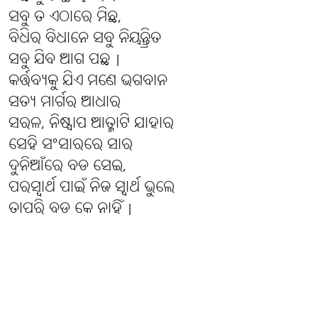
ସବୁ ତ ଏଠାରେ ମିଛ,
ବିଧିର ବିଧାନେ ସବୁ ନିୟନ୍ତ୍ରିତ
ସବୁ ଯିବ ଆଗ ପଛ |
କର୍ତ୍ତବ୍ୟକୁ ଯିଏ ମଣେ ଭଗବାନ
ସତ୍ୟ ମାର୍ଗର ଆଧାର
ସରଳ, ନିଷ୍ପାପ ଆତ୍ମାଟି ଯାହାର
ସେହି ସଂସାରରେ ସାର
ଦୁନିଆଁରେ ବଡ ସେଇ,
ପରସ୍ବାର୍ଥ ପାଇଁ ନିଜ ସ୍ୱାର୍ଥ ଭୁଲେ
ତାପରି ବଡ କେ ନାହିଁ |