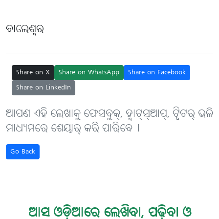
ବାଲେଶ୍ବର
Share on X
Share on WhatsApp
Share on Facebook
Share on LinkedIn
ଆପଣ ଏହି ଲେଖାକୁ ଫେସବୁକ୍, ହ୍ବାଟ୍‌ସ୍‌ଆପ୍, ଟ୍ବିଟର୍ ଭଳି
ମାଧ୍ୟମରେ ଶେୟାର୍ କରି ପାରିବେ୤
Go Back
ଆସ ଓଡ଼ିଆରେ ଲେଖିବା, ପଢ଼ିବା ଓ