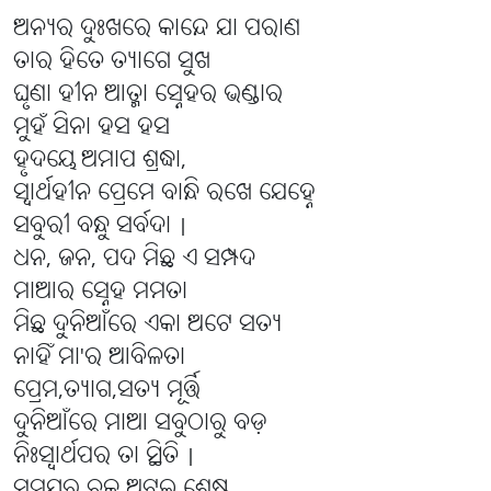
ଅନ୍ୟର ଦୁଃଖରେ କାନ୍ଦେ ଯା ପରାଣ
ତାର ହିତେ ତ୍ୟାଗେ ସୁଖ
ଘୃଣା ହୀନ ଆତ୍ମା ସ୍ନେହର ଭଣ୍ଡାର
ମୁହଁ ସିନା ହସ ହସ
ହୃଦୟେ ଅମାପ ଶ୍ରଦ୍ଧା,
ସ୍ୱାର୍ଥହୀନ ପ୍ରେମେ ବାନ୍ଧି ରଖେ ଯେହ୍ନେ
ସବୁରୀ ବନ୍ଧୁ ସର୍ବଦା |
ଧନ, ଜନ, ପଦ ମିଛ ଏ ସମ୍ପଦ
ମାଆର ସ୍ନେହ ମମତା
ମିଛ ଦୁନିଆଁରେ ଏକା ଅଟେ ସତ୍ୟ
ନାହିଁ ମା'ର ଆବିଳତା
ପ୍ରେମ,ତ୍ୟାଗ,ସତ୍ୟ ମୂର୍ତ୍ତି
ଦୁନିଆଁରେ ମାଆ ସବୁଠାରୁ ବଡ଼
ନିଃସ୍ବାର୍ଥପର ତା ସ୍ଥିତି |
ସମୟର ଚକ୍ର ଅଟଇ ଶ୍ରେଷ୍ଠ