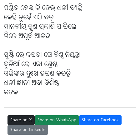
ପଣ୍ଡିତ ହେଉ କି ହେଉ ଧନୀ ବ୍ୟକ୍ତି
କେହି ନୁହେଁ ଏଠି ବଡ଼
ମାନବୀୟ ଗୁଣ ପ୍ରକାଶି ପାରିଲେ
ମିଳେ ଅପୂର୍ବ ଆନନ୍ଦ
ସୃଷ୍ଟି ରେ କରତା ସେ ବିଶ୍ୱ ନିୟନ୍ତା
ଦୁନିଆଁ ରେ ଏକା ଶ୍ରେଷ୍ଠ
ସଭିଙ୍କର ଦୁଃଖ ହରଣ କରନ୍ତି
ଧନୀ ଜ୍ଞାନୀ ଅବା ବିଶିଷ୍ଟ
କଟକ
Share on X
Share on WhatsApp
Share on Facebook
Share on LinkedIn