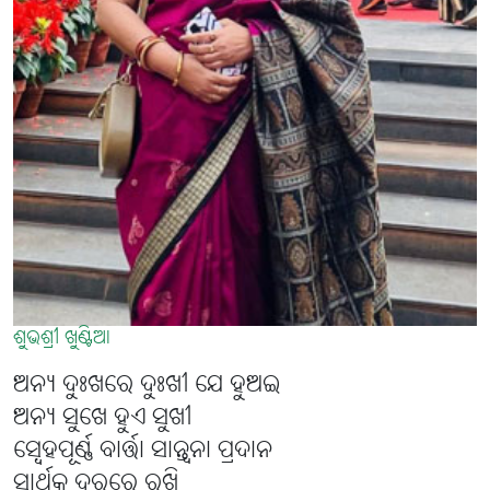
ଶୁଭଶ୍ରୀ ଖୁଣ୍ଟିଆ
ଅନ୍ୟ ଦୁଃଖରେ ଦୁଃଖୀ ଯେ ହୁଅଇ
ଅନ୍ୟ ସୁଖେ ହୁଏ ସୁଖୀ
ସ୍ବେହପୂର୍ଣ୍ଣ ବାର୍ତ୍ତା ସାନ୍ତ୍ୱନା ପ୍ରଦାନ
ସ୍ୱାର୍ଥକୁ ଦୂରରେ ରଖି