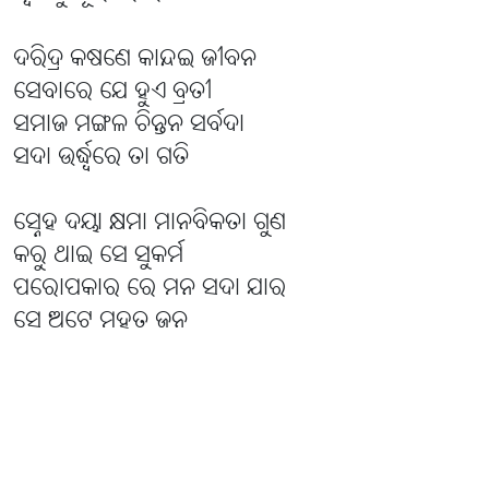
ଦରିଦ୍ର କଷଣେ କାନ୍ଦଇ ଜୀବନ
ସେବାରେ ଯେ ହୁଏ ବ୍ରତୀ
ସମାଜ ମଙ୍ଗଳ ଚିନ୍ତନ ସର୍ବଦା
ସଦା ଉର୍ଦ୍ଧ୍ବରେ ତା ଗତି
ସ୍ନେହ ଦୟା କ୍ଷମା ମାନବିକତା ଗୁଣ
କରୁ ଥାଇ ସେ ସୁକର୍ମ
ପରୋପକାର ରେ ମନ ସଦା ଯାର
ସେ ଅଟେ ମହତ ଜନ