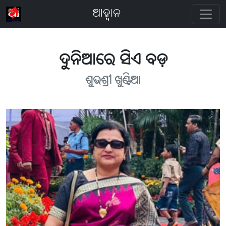
ଆହ୍ବାନ
ଦୁନିଆରେ ସିଏ ବଡ଼
ଶୁଭଶ୍ରୀ ଖୁଣ୍ଟିଆ