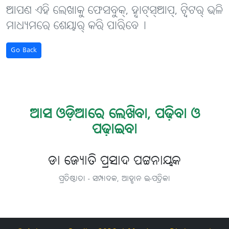
ଆପଣ ଏହି ଲେଖାକୁ ଫେସବୁକ୍, ହ୍ବାଟ୍‌ସ୍‌ଆପ୍, ଟ୍ବିଟର୍ ଭଳି
ମାଧ୍ୟମରେ ଶେୟାର୍ କରି ପାରିବେ୤
Go Back
ଆସ ଓଡ଼ିଆରେ ଲେଖିବା, ପଢ଼ିବା ଓ
ପଢ଼ାଇବା
ଡା ଜ୍ୟୋତି ପ୍ରସାଦ ପଟ୍ଟନାୟକ
ପ୍ରତିଷ୍ଠାତା - ସମ୍ପାଦକ, ଆହ୍ବାନ ଇ-ପତ୍ରିକା