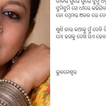
ଗୀତର ସୁରେ ସୁରେ ଝୁମୁ ଥ
ଝୁମିଝୁମି ସେ ଧୀରେ କହିଯ
ତୋ ପ୍ରେମର ଅନଳ ରେ ଦ
ଶୁଣି ତାର କଥାକୁ ମୁଁ ଦେବି 
ମୋ ହସକୁ ଦେଖି ସିଏ ହେବ ଭ
ଭୁବନେଶ୍ବର