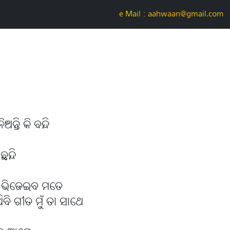
e-Mail : aahwaan@gmail.com
ନ୍ତି କି ବନ୍ଦି
ନ୍ଦି
 ଭିଜେଇବ ମତେ
ବି ଗୀତ ମୁଁ ତା ସାଥେ