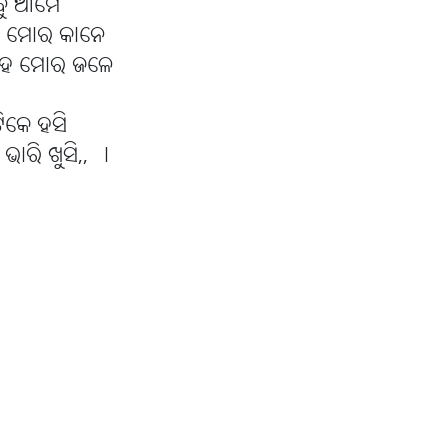
ିବୁ ଆମେ
ିବ ମୋର କାନେ
େହ ମୋର ଜଳେ
ଟିକେ ହସି
ାରି ଖୁସି,, ।