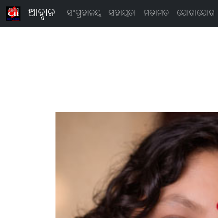
ଆହ୍ବାନ
ସଂଗ୍ରହାଳୟ
ସହାୟତା
ମତାମତ
ଯୋଗାଯୋଗ