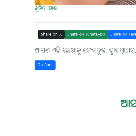
ସୁନିତା ଦାଶ
Share on X
Share on WhatsApp
Share on Fac
ଆପଣ ଏହି ଲେଖାକୁ ଫେସବୁକ୍, ହ୍ବାଟ୍‌ସ୍‌ଆପ୍
Go Back
ଆସ