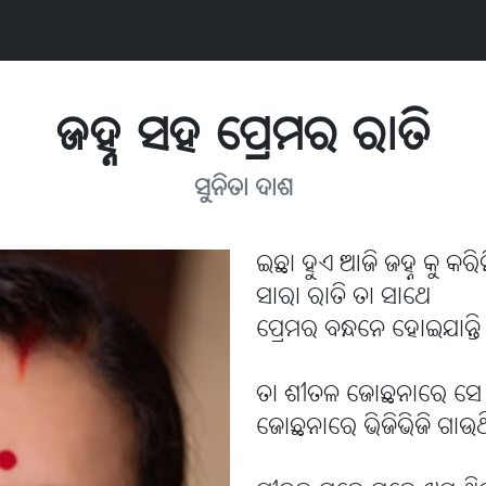
ଜହ୍ନ ସହ ପ୍ରେମର ରାତି
ସୁନିତା ଦାଶ
ଇଛା ହୁଏ ଆଜି ଜହ୍ନ କୁ କରିନିଅ
ସାରା ରାତି ତା ସାଥେ
ପ୍ରେମର ବନ୍ଧନେ ହୋଇଯାନ୍ତି ଛ
ତା ଶୀତଳ ଜୋଛନାରେ ସେ
ଜୋଛନାରେ ଭିଜିଭିଜି ଗାଉଥି