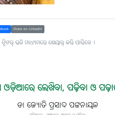
ebook
Share on LinkedIn
, ଟ୍ବିଟର୍ ଭଳି ମାଧ୍ୟମରେ ଶେୟାର୍ କରି ପାରିବେ୤
 ଓଡ଼ିଆରେ ଲେଖିବା, ପଢ଼ିବା ଓ ପଢ଼ା
ଡା ଜ୍ୟୋତି ପ୍ରସାଦ ପଟ୍ଟନାୟକ