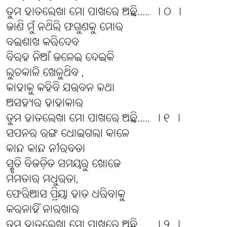
ତୁମ ହାତଲେଖା ମୋ ପାଖରେ ଅଛି..... । ୦ ।
ଜାଣି ମୁଁ ନଥିଲି ଫଗୁଣକୁ ମୋର
ବଇଶାଖ କରିଦେବ
ବିରହ ନିଆଁ ଜଳେଇ ଦେଇକି
ଲୁଚକାଳି ଖେଳୁଥିବ ,
କାହାକୁ କହିବି ଯଉବନ କଥା
ଅସହ୍ୟର ହାହାକାର
ତୁମ ହାତଲେଖା ମୋ ପାଖରେ ଅଛି..... । ୧ ।
ସପନର ରଙ୍ଗ ଧୋଇଗଲା କାଳେ
କାନ୍ଦ କାନ୍ଦ ନୀରବତା
ସ୍ମୃତି ବିଜଡ଼ିତ ସମୟରୁ ଖୋଜେ
ମମତାର ମଧୁରତା,
ଫେରିଆସ ପ୍ରିୟା ହାତ ଧରିବାକୁ
କରନାହିଁ ନାରଖାର
ତୁମ ହାତଲେଖା ମୋ ପାଖରେ ଅଛି..... । ୨ ।