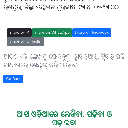
ରଣପୁର, ଜିଲ୍ଲା-ନୟାଗଡ଼ ଦୂରଭାଷ- ୯୩୪୮୦୫୪୩୦୦
Share on X
Share on WhatsApp
Share on Facebook
Share on LinkedIn
ଆପଣ ଏହି ଲେଖାକୁ ଫେସବୁକ୍, ହ୍ବାଟ୍‌ସ୍‌ଆପ୍, ଟ୍ବିଟର୍ ଭଳି
ମାଧ୍ୟମରେ ଶେୟାର୍ କରି ପାରିବେ୤
Go Back
ଆସ ଓଡ଼ିଆରେ ଲେଖିବା, ପଢ଼ିବା ଓ
ପଢ଼ାଇବା