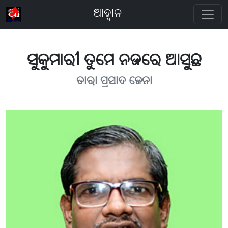
ଆହ୍ବାନ
ସୁକୁମାରୀ ତୁମେ ନଜରେ ଆସୁଛ
ତାରା ପ୍ରସାଦ ଜେନା