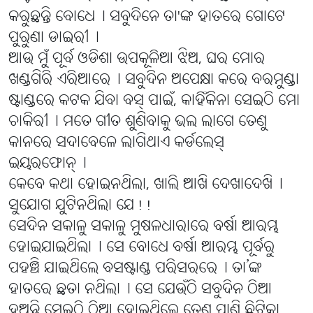
କରୁଛନ୍ତି ବୋଧେ୤ ସବୁଦିନେ ତା'ଙ୍କ ହାତରେ ଗୋଟେ
ପୁରୁଣା ଡାଇରୀ୤
ଆଉ ମୁଁ ପୂର୍ବ ଓଡିଶା ଉପକୂଳିଆ ଝିଅ, ଘର ମୋର
ଖଣ୍ଡଗିରି ଏରିଆରେ୤ ସବୁଦିନ ଅପେକ୍ଷା କରେ ବରମୁଣ୍ଡା
ଷ୍ଟାଣ୍ଡରେ କଟକ ଯିବା ବସ୍ ପାଇଁ, କାହିଁକିନା ସେଇଠି ମୋ
ଚାକିରୀ୤ ମତେ ଗୀତ ଶୁଣିବାକୁ ଭଲ ଲାଗେ ତେଣୁ
କାନରେ ସଦାବେଳେ ଲାଗିଥାଏ କର୍ଡଲେସ୍
ଇୟରଫୋନ୍୤
କେବେ କଥା ହୋଇନଥିଲା, ଖାଲି ଆଖି ଦେଖାଦେଖି୤
ସୁଯୋଗ ଯୁଟିନଥିଲା ଯେ!!
ସେଦିନ ସକାଳୁ ସକାଳୁ ମୁଷଳଧାରାରେ ବର୍ଷା ଆରମ୍ଭ
ହୋଇଯାଇଥିଲା୤ ସେ ବୋଧେ ବର୍ଷା ଆରମ୍ଭ ପୂର୍ବରୁ
ପହଞ୍ଚି ଯାଇଥିଲେ ବସଷ୍ଟାଣ୍ଡ ପରିସରରେ୤ ତା’ଙ୍କ
ହାତରେ ଛତା ନଥିଲା୤ ସେ ଯେଉଁଠି ସବୁଦିନ ଠିଆ
ହୁଅନ୍ତି ସେଇଠି ଠିଆ ହୋଇଥିଲେ ତେଣୁ ପାଣି ଛିଟିକା