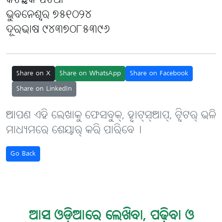
କିଟଛକ ପଟିଆ
ଭୁବନେଶ୍ୱର ୭୫୧୦୨୪
ଦୂରଭାଷ ୯୪୩୭୦୮୫୩୯୬
Share on X
Share on WhatsApp
Share on Facebook
Share on LinkedIn
ଆପଣ ଏହି ଲେଖାକୁ ଫେସବୁକ୍, ହ୍ବାଟ୍‌ସ୍‌ଆପ୍, ଟ୍ବିଟର୍ ଭଳି
ମାଧ୍ୟମରେ ଶେୟାର୍ କରି ପାରିବେ୤
Go Back
ଆସ ଓଡ଼ିଆରେ ଲେଖିବା, ପଢ଼ିବା ଓ