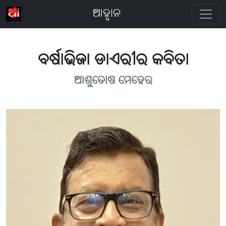
ଆହ୍ବାନ
ବର୍ଷାଭିଜା ଡାଏରୀର କବିତା
ଆଶୁତୋଷ ମେହେର