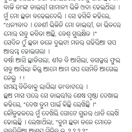
ବାଜି ତା'ଙ୍କ ଡାଇରୀ ସାମାନ୍ୟ ଭିଜି ଓଦା ହେଇଥିଲା୤
ମୁଁ ମୋ ଛତା ବଢେଇଦେଲି୤ ସେ ହସିକି କହିଲେ,
“ଧନ୍ୟବାଦ୤ ବେଶୀ ଭିଜିନି ମୋ ଡାଇରୀ, ତା ଭିତରେ
ମୋର ସବୁ କବିତା ଅଛି, ବେଶ୍ ସୁରକ୍ଷିତ୤”
ସେଦିନ ଠୁଁ ଛତା ତଳେ ଦୁଇଟା ମନର ଗହିରିଆ ଗପ
ଆରମ୍ଭ ହୋଇଗଲା୤
ବର୍ଷା ଆସି ଛାଡିଗଲା, ଶୀତ ବି ଆସିଲା, ବସନ୍ତର ଫୁଲ
ସବୁ ଆସିଲା କିନ୍ତୁ ଆମେ ଆମ ଗପ ସେମିତି ଆଗେଇ
ନେଲୁ !!
ସମୟ ବିତିବାକୁ ଲାଗିଲା ତା'ବାଟରେ୤
ଛଅ ମାସ ପରେ ସେ ଡାଇରୀର ଶେଷ ପୃଷ୍ଠା ଦେଖାଇ
କହିଲେ, "ଦେଖ ତୁମ ପାଇଁ କିଛି ଲେଖିଛି୤"
କୌତୁହଳରେ ମୁଁ ଦେଖିଲି ଗୋଟେ ସୁନ୍ଦର ଧାଡି ଲେଖି
ହୋଇଛି୤ ଲେଖାଥିଲା, “ତୁମ ଛତା ତଳେ ମୋତେ
ସବୁଦିନିଆ ଆଶ୍ରୟ ମିଳିବ ତ ????”