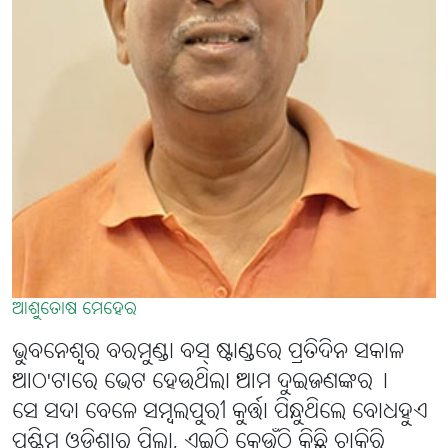
ଆଶୁତୋଷ ମେହେର
ଭୁବନେଶ୍ବର ବରମୁଣ୍ଡା ବସ୍ ଷ୍ଟାଣ୍ଡରେ ପ୍ରତିଦିନ ସକାଳ
ଆଠ'ଟାରେ ଭେଟ ହେଉଥିଲା ଆମ ଦୁଇଜଣଙ୍କର୤
ସେ ସଦା ବେଳେ ସମ୍ବଲପୁରୀ କୁର୍ତ୍ତା ପିନ୍ଧୁଥିଲେ ବୋଧହୁଏ
ପଶ୍ଚିମ ଓଡିଶାର ପିଲା, ଏଇଠି କେଉଁଠି କିଛି ଚାକିରି