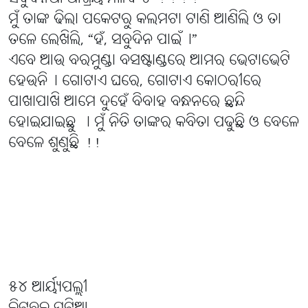
ମୁଁ ତାଙ୍କ ଢିଲା ପକେଟରୁ କଲମଟା ଟାଣି ଆଣିଲି ଓ ତା
ତଳେ ଲେଖିଲି, “ହଁ, ସବୁଦିନ ପାଇଁ୤”
ଏବେ ଆଉ ବରମୁଣ୍ଡା ବସଷ୍ଟାଣ୍ଡରେ ଆମର ଭେଟାଭେଟି
ହେଉନି୤ ଗୋଟାଏ ଘରେ, ଗୋଟାଏ କୋଠରୀରେ
ପାଖାପାଖି ଆମେ ଦୁହେଁ ବିବାହ ବନ୍ଧନରେ ଛନ୍ଦି
ହୋଇଯାଇଛୁ । ମୁଁ ନିତି ତାଙ୍କର କବିତା ପଢୁଛି ଓ ବେଳେ
ବେଳେ ଶୁଣୁଛି !!
୫୪ ଆର୍ୟ୍ୟପଲ୍ଲୀ