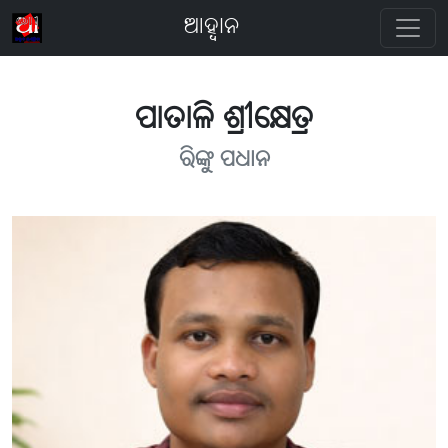
ଆହ୍ବାନ
ପାତାଳି ଶ୍ରୀକ୍ଷେତ୍ର
ରିଙ୍କୁ ପଧାନ