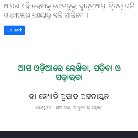
ଆପଣ ଏହି ଲେଖାକୁ ଫେସବୁକ୍, ହ୍ବାଟ୍‌ସ୍‌ଆପ୍, ଟ୍ବିଟର୍ ଭଳି
ମାଧ୍ୟମରେ ଶେୟାର୍ କରି ପାରିବେ୤
Go Back
ଆସ ଓଡ଼ିଆରେ ଲେଖିବା, ପଢ଼ିବା ଓ
ପଢ଼ାଇବା
ଡା ଜ୍ୟୋତି ପ୍ରସାଦ ପଟ୍ଟନାୟକ
ପ୍ରତିଷ୍ଠାତା - ସମ୍ପାଦକ, ଆହ୍ବାନ ଇ-ପତ୍ରିକା