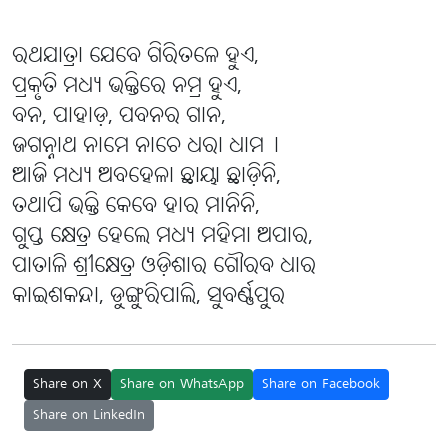
ରଥଯାତ୍ରା ଯେବେ ଗିରିତଳେ ହୁଏ,
ପ୍ରକୃତି ମଧ୍ୟ ଭକ୍ତିରେ ନମ୍ର ହୁଏ,
ବନ, ପାହାଡ଼, ପବନର ଗାନ,
ଜଗନ୍ନାଥ ନାମେ ନାଚେ ଧରା ଧାମ୤
ଆଜି ମଧ୍ୟ ଅବହେଳା ଛାୟା ଛାଡ଼ିନି,
ତଥାପି ଭକ୍ତି କେବେ ହାର ମାନିନି,
ଗୁପ୍ତ କ୍ଷେତ୍ର ହେଲେ ମଧ୍ୟ ମହିମା ଅପାର,
ପାତାଳି ଶ୍ରୀକ୍ଷେତ୍ର ଓଡ଼ିଶାର ଗୌରବ ଧାର
କାଇଶକନ୍ଦା, ଡୁଙ୍ଗୁରିପାଲି, ସୁବର୍ଣ୍ଣପୁର
Share on X
Share on WhatsApp
Share on Facebook
Share on LinkedIn