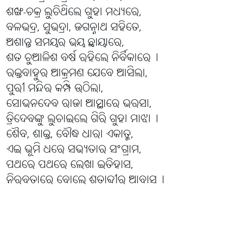
ଶଙ୍ଖ-ଚକ୍ର ଲୁଚିଥିଲେ ଗୁହା ମଧ୍ୟରେ,
ବଳଭଦ୍ର, ସୁଭଦ୍ରା, ଜଗନ୍ନାଥ ସହିତେ,
ଅଶାନ୍ତ ସମୟର ଭୟ ଛାୟାରେ,
ଶତ ଚୁଆଳିଶ ବର୍ଷ ରହିଲେ ନିର୍ବିକାରେ୤
ରକ୍ତବାହୁର ଆକ୍ରମଣ ଯେବେ ଆସିଲା,
ପୁରୀ ମନ୍ଦିର କମ୍ପି ଉଠିଲା,
ସୋଭନଦେବ ରାଜା ଆସ୍ଥାରେ ଭରସା,
ତ୍ରିଦେବଙ୍କୁ ଲୁଚାଇଲେ ଗିରି ଗୁହା ମାଝା୤
ଶୈବ, ଶାକ୍ତ, ବୌଦ୍ଧ ଧାରା ଏକାତ୍ମ,
ଏଇ ଭୂମି ଧରେ ସଭ୍ୟତାର ସଂଗ୍ରାମ,
ପଥରେ ପଥରେ ଲେଖା ଇତିହାସ,
ନିରବତାରେ ବୋଲେ ଶତାବ୍ଦୀର ଆବାସ୤