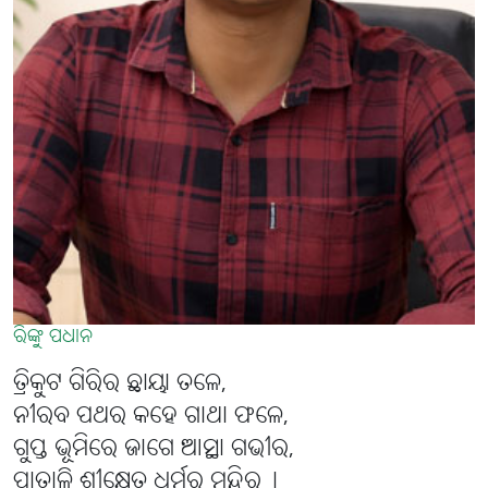
ରିଙ୍କୁ ପଧାନ
ତ୍ରିକୁଟ ଗିରିର ଛାୟା ତଳେ,
ନୀରବ ପଥର କହେ ଗାଥା ଫଳେ,
ଗୁପ୍ତ ଭୂମିରେ ଜାଗେ ଆସ୍ଥା ଗଭୀର,
ପାତାଳି ଶ୍ରୀକ୍ଷେତ୍ର ଧର୍ମର ମନ୍ଦିର୤