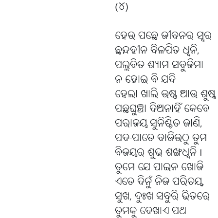
(୪)
ହେଉ ପଛେ ଜୀବନର ସ୍ୱର
ଛନ୍ଦହୀନ ବିଳପିତ ଧ୍ୱନି,
ପଲ୍ଲବିତ ଶ୍ୟାମ ସବୁଜିମା
ନ ହୋଇ ବି ଯଦି
ହେଲା ଖାଲି ଉଷ୍ଣ ଆଉ ଶୁଷ୍କ 
ପଛଘୁଞ୍ଚା ଦିଅନାହିଁ କେବେ
ପରାଜୟ ସୁନିଶ୍ଚିତ ଜାଣି,
ପଦ-ପାତେ ବାଜିଉଠୁ ତୁମ
ବିଜୟର ଶୁଭ ଶଙ୍ଖଧ୍ୱନି I
ତୁମେ ଯେ ପାଇନ ଖୋଜି
ଏତେ ଦିନୁଁ ନିଜ ପରିଚୟ,
ସୁଖ, ଦୁଃଖ ସବୁରି ଭିତରେ
ତୁମକୁ ଦେଖାଏ ପଥ