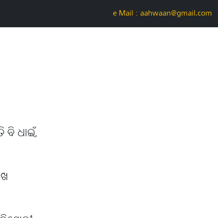
e-Mail : aahwaan@gmail.com
 ବି ଧାଇଁ,
ାଖ
,