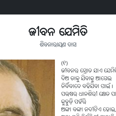
ଜୀବନ ଯେମିତି
ଶିବନାରାୟଣ ଦାସ
(୧)
ଜୀବନର ସ୍ରୋତ ଯାଏ ଯେମିତି
ଦିଅ ତାକୁ ଯିବାକୁ ଆଗେଇ
ନିର୍ବିବାଦେ ବହିଯିବା ପାଇଁ I
ପଉଷର ଧାନଶିରୀ କ୍ଷେତ ପ
କୁହୁଡ଼ି ପହଁରି
ଅଙ୍କା ବଙ୍କା ନଦୀଟିଏ ହୋଇ