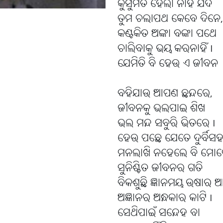
କୁସୁମିତ ହେଲା ନାହିଁ ଯଦି
ତୁମ ଚଲାପଥ କେବେ ଦିନେ,
କଣ୍ଟକିତ ଅଙ୍କା ବଙ୍କା ପଥେ
ଚାଲିବାକୁ ଭୟ କରନାହିଁ I
ଯେମିତି ବି ହେଉ ଏ ଜୀବନ
ବହିଯାଉ ଆପଣ ଛନ୍ଦରେ,
ଜୀବନକୁ ଭଲପାଇ ଶିଖ
ଭଲ ମନ୍ଦ ସବୁରି ଭିତରେ I
ହେଉ ପଛେ ଯେତେ ଦୁର୍ବିସ
ମନଲାଖି ନହେଲେ ବି ମୋଟ
ସୁନିଶ୍ଚିତ ଜୀବନର ଗତି
ବିକଶୁଛି ଜ୍ଞାନମୟ ଉଷାର
ଅଜ୍ଞାନର ଅନ୍ଧକାର କାଟି I
ସେଥିପାଇଁ ସନ୍ଦେହ ବା