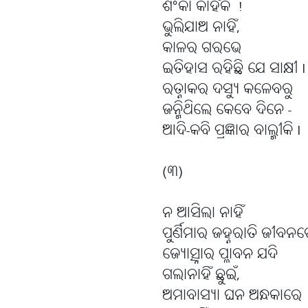
ଶଂକା କାହିଁକି !
ଭୁଲିଯାଅ ନାହିଁ,
କାଳର ଗରଭେ
ଇତିହାସ ରହିଛି ଯେ ସାକ୍ଷୀ I
ରତ୍ନାକର ଦସ୍ୟୁ କଳେବରୁ
ଜନ୍ମିଥିଲେ କେବେ ଦିନେ -
ଆଦି-କବି ପ୍ରଜ୍ଞାର ବାଲ୍ମୀକି I
(୩)
ନ ଆସିଲା ନାହିଁ
ପୁର୍ଣିମାର ଜହ୍ନରାତି ଜୀବନ
ଜ୍ୟୋତ୍ସ୍ନାର ପ୍ଳାବନ ଯଦି
ଗଲାନାହିଁ ଛୁଇଁ,
ଅମାବାସ୍ୟା ଘନ ଅନ୍ଧକାରେ