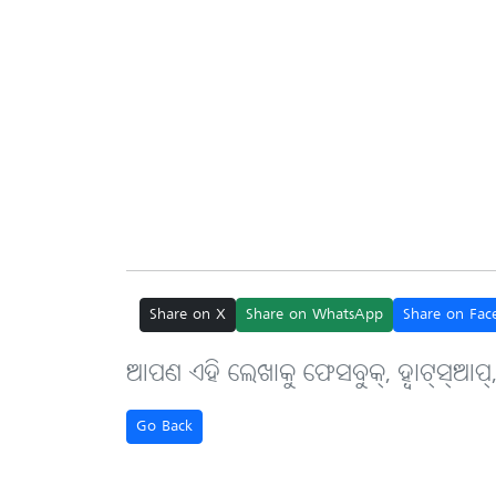
Share on X
Share on WhatsApp
Share on Fac
ଆପଣ ଏହି ଲେଖାକୁ ଫେସବୁକ୍, ହ୍ବାଟ୍‌ସ୍‌ଆପ୍
Go Back