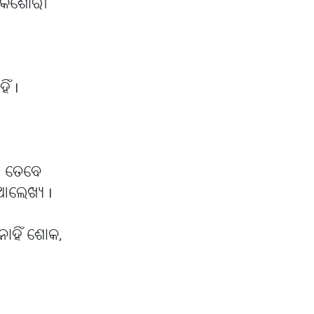
ି କିଶୋରୀ
ିଁ I
ତା ତେବେ
ଆଲେଖ୍ୟ I
ନାହିଁ ଶୋକ,