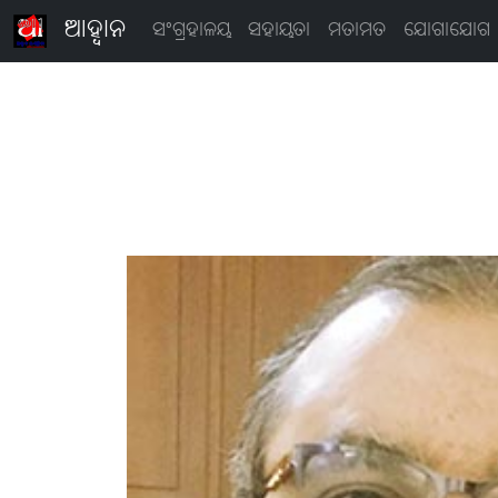
ଆହ୍ବାନ
ସଂଗ୍ରହାଳୟ
ସହାୟତା
ମତାମତ
ଯୋଗାଯୋଗ