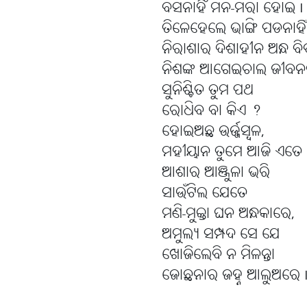
ବସନାହିଁ ମନ-ମରା ହୋଇ I
ତିଳେହେଲେ ଭାଙ୍ଗି ପଡନାହିଁ
ନିରାଶାର ଦିଶାହୀନ ଅନ୍ଧ ବ
ନିଶଙ୍କ ଆଗେଇଚାଲ ଜୀବନ
ସୁନିଶ୍ଚିତ ତୁମ ପଥ
ରୋଧିବ ବା କିଏ ?
ହୋଇଅଛ ଉର୍ଜ୍ଜସ୍ବଳ,
ମହୀୟାନ ତୁମେ ଆଜି ଏତେ 
ଆଶାର ଆଞ୍ଜୁଳା ଭରି
ସାଉଁଟିଲ ଯେତେ
ମଣି-ମୁକ୍ତା ଘନ ଅନ୍ଧକାରେ,
ଅମୁଲ୍ୟ ସମ୍ପଦ ସେ ଯେ
ଖୋଜିଲେବି ନ ମିଳନ୍ତା
ଜୋଛନାର ଜହ୍ନ ଆଲୁଅରେ 