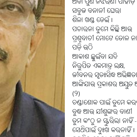
ଅବା ପୁଣି ନିର୍ଝରିଣୀ ପାହାଡ଼
ସବୁଜ ବନାନୀ ଘେରା
ଶିଳା ଖଣ୍ଡ ଡେଇଁ I
ପଚାରନା ତୁମେ କିଛି ଆଉ
ପ୍ରଶ୍ନବାଚୀ ମୋଟେ ତୋଳ ନାହ
ପଡ଼ି ଉଠି
ଆକାଶ ଛୁଇଁବା ଯଦି
ନିରୁପିତ ଏକମାତ୍ର ଲକ୍ଷ,
ଜୀବନର ସ୍ୱତଃସିଦ୍ଧ ଅଭିଜ୍ଞ
ଆଙ୍କିଯାଉ ପ୍ରକାଶର ଅୟୁତ 
(୨)
ଚଣ୍ଡାଶୋକ ପାଇଁ ତୁମେ କର
ବୁଦ୍ଧ ଆଉ ଯୀଶୁଙ୍କର ବାଣୀ
ତୁମ କଂଠୁ ନ ସ୍ଫୁରିଲା ନାହିଁ -
ସେଥିପାଇଁ ଦୁଃଖ କରନାହିଁ I