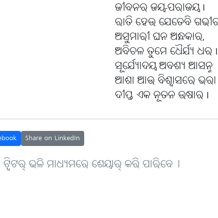
ଜୀବନର ଜୟ-ପରାଜୟ I
ରାତି ହେଉ ଯେତେବି ଗଭୀ
ଅସୁମାରୀ ଘନ ଅନ୍ଧକାର,
ଅବିଚଳ ତୁମେ ଧୈର୍ଯ୍ୟ ଧର I
ସୂର୍ଯ୍ୟୋଦୟ ଅବଶ୍ୟ ଆସନ୍ନ
ଆଶା ଆଉ ବିଶ୍ୱାସରେ ଭରା
ଦୀପ୍ତ ଏକ ନୂତନ ଉଷାର I
ebook
Share on LinkedIn
, ଟ୍ବିଟର୍ ଭଳି ମାଧ୍ୟମରେ ଶେୟାର୍ କରି ପାରିବେ୤