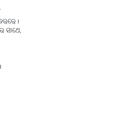
ିବରରେ I
ର ସାଥେ,
I
I